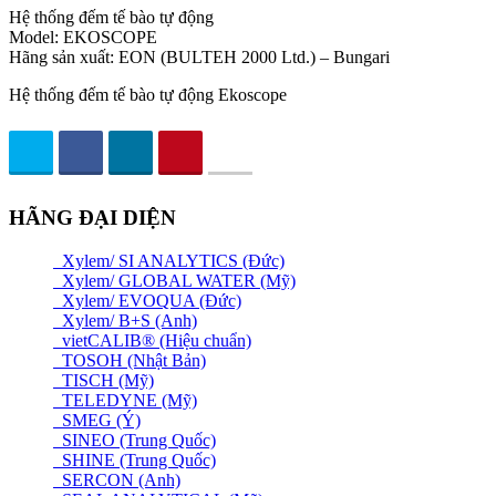
Hệ thống đếm tế bào tự động
Model: EKOSCOPE
Hãng sản xuất: EON (BULTEH 2000 Ltd.) – Bungari
Hệ thống đếm tế bào tự động Ekoscope
HÃNG ĐẠI DIỆN
Xylem/ SI ANALYTICS (Đức)
Xylem/ GLOBAL WATER (Mỹ)
Xylem/ EVOQUA (Đức)
Xylem/ B+S (Anh)
vietCALIB® (Hiệu chuẩn)
TOSOH (Nhật Bản)
TISCH (Mỹ)
TELEDYNE (Mỹ)
SMEG (Ý)
SINEO (Trung Quốc)
SHINE (Trung Quốc)
SERCON (Anh)