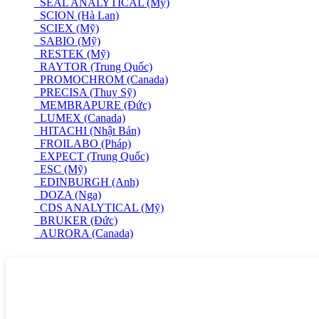
SEAL ANALYTICAL (Mỹ)
SCION (Hà Lan)
SCIEX (Mỹ)
SABIO (Mỹ)
RESTEK (Mỹ)
RAYTOR (Trung Quốc)
PROMOCHROM (Canada)
PRECISA (Thuỵ Sỹ)
MEMBRAPURE (Đức)
LUMEX (Canada)
HITACHI (Nhật Bản)
FROILABO (Pháp)
EXPECT (Trung Quốc)
ESC (Mỹ)
EDINBURGH (Anh)
DOZA (Nga)
CDS ANALYTICAL (Mỹ)
BRUKER (Đức)
AURORA (Canada)