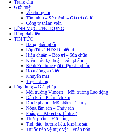
Trang chủ
Giới thiệu
Về chúng tôi
Tầm nhìn – Sứ mệnh – Giá trị cốt lõi
Công ty thành viên
LĨNH VỰC ỨNG DỤNG
Hãng đại diện
TIN TỨC
Hãng phân phối
Lắp đặt và HDSD thiết bị
Hiệu chuẩn – Bảo trì – Sửa chữa
Kiến thức kỹ thuật – sản phẩm
Kênh Youtube giới thiệu sản phẩm
Hoạt động sự kiện
Khuyến mãi
Tuyển dụng
Ứng dụng – Giải pháp
Môi trường Vimcert – Môi trường Lao động
Dầu khí – Phân tích khí
Dược phẩm – Mỹ phẩm – Thú y
Nông lâm sản – Thủy sản
Pháp y – Khoa học hình sự
Thực phẩm – Đồ uống
Tinh dầu, hương liệu, khoáng sản
Thuốc bảo vệ thực vật – Phân bón