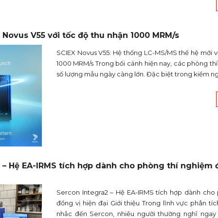
 Novus V55 với tốc độ thu nhận 1000 MRM/s
SCIEX Novus V55: Hệ thống LC-MS/MS thế hệ mới vớ
1000 MRM/s Trong bối cảnh hiện nay, các phòng thí
số lượng mẫu ngày càng lớn. Đặc biệt trong kiểm n
 – Hệ EA-IRMS tích hợp dành cho phòng thí nghiệm 
Sercon Integra2 – Hệ EA-IRMS tích hợp dành cho
đồng vị hiện đại Giới thiệu Trong lĩnh vực phân tíc
nhắc đến Sercon, nhiều người thường nghĩ ngay