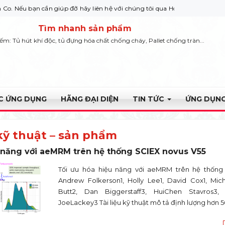
cần giúp đỡ hãy liên hệ với chúng tôi qua Hotline: 0932 664422
Tìm nhanh sản phẩm
iếm: Tủ hút khí độc, tủ đựng hóa chất chống cháy, Pallet chống tràn...
ỰC ỨNG DỤNG
HÃNG ĐẠI DIỆN
TIN TỨC
ỨNG DỤNG
kỹ thuật – sản phẩm
 năng với aeMRM trên hệ thống SCIEX novus V55
Tối ưu hóa hiệu năng với aeMRM trên hệ thống
Andrew Folkerson1, Holly Lee1, David Cox1, Mic
Butt2, Dan Biggerstaff3, HuiChen Stavros3, 
JoeLackey3 Tài liệu kỹ thuật mô tả định lượng hơn 5