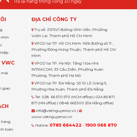
Trả lại hàng trong vòng 30 ngày
ÔI
ĐỊA CHỈ CÔNG TY
ng
Trụ sở: 211/10/1 đường Vĩnh Viễn, Phường
Vườn Lài, Thành phố Hồ Chí Minh
 nhìn
VPGD tại TP. Hồ Chí Minh: N36 đường số 11 ,
ư
Phường Đông Hưng Thuận, Thành phố Hồ Chí
ghiệp
Minh
H VWC
VPGD tại TP. Hà Nội: Tầng 1 tòa nhà
INTRACOM, 33 Cầu Diễn, Phường Xuân
u mãi
Phương, Thành phố Hà Nội
VPGD tại TP. Đà Nẵng: Số 10 Lỗ Giáng 5,
n giao
Phường Hòa Xuân, Thành phố Đà Nẵng
Tel: 028. 66 570 570 (HCM office) | 024.85 871
871 (HN office) | 0848 663300 (Đà Nẵng office)
ÁCH
info@vietnguyenco.vn |
www.vietnguyenco.vn
n hàng
0785 664422
1900 066 870
Hotline:
-
nh toán
t