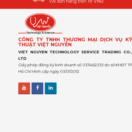
Với đơn hàng trên 1tr VNĐ
CÔNG TY TNHH THƯƠNG MẠI DỊCH VỤ K
THUẬT VIỆT NGUYỄN
VIET NGUYEN TECHNOLOGY SERVICE TRADING CO.
LTD
Giấy phép đăng ký kinh doanh số 0311462335 do sở KHĐT T
Hồ Chí Minh cấp ngày 03/01/2012