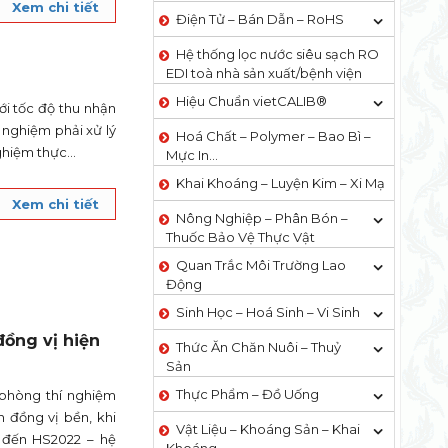
Xem chi tiết
Điện Tử – Bán Dẫn – RoHS
Hệ thống lọc nước siêu sạch RO
EDI​​ toà nhà sản xuất/bệnh viện
Hiệu Chuẩn vietCALIB®
i tốc độ thu nhận
 nghiệm phải xử lý
Hoá Chất – Polymer – Bao Bì –
ghiệm thực...
Mực In…
Khai Khoáng – Luyện Kim – Xi Mạ
Xem chi tiết
Nông Nghiệp – Phân Bón –
Thuốc Bảo Vệ Thực Vật
Quan Trắc Môi Trường Lao
Động
Sinh Học – Hoá Sinh – Vi Sinh
đồng vị hiện
Thức Ăn Chăn Nuôi – Thuỷ
Sản
Thực Phẩm – Đồ Uống
 phòng thí nghiệm
h đồng vị bền, khi
Vật Liệu – Khoáng Sản – Khai
 đến HS2022 – hệ