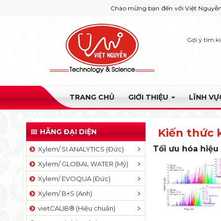
Chào mừng bạn đến với Việt Nguyễn Co. Nếu bạn 
Gợi ý tìm k
TRANG CHỦ
GIỚI THIỆU
LĨNH V
Kiến thức 
HÃNG ĐẠI DIỆN
Tối ưu hóa hiệu
Xylem/ SI ANALYTICS (Đức)
Xylem/ GLOBAL WATER (Mỹ)
Xylem/ EVOQUA (Đức)
Xylem/ B+S (Anh)
vietCALIB® (Hiệu chuẩn)