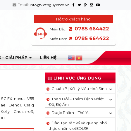
Email:
info@vietnguyenco.vn
Hỗ trợ khách hàng
0785 664422
Miền Bắc
0785 664422
Miền Nam
 – GIẢI PHÁP
LIÊN HỆ
LĨNH VỰC ỨNG DỤNG
Chuẩn Bị Xử Lý Mẫu Hoá Sinh
 SCIEX novus V55
Theo Dõi – Thẩm Định Nhiệt
Độ, Độ Ẩm…
hael Deng1, Craig
Kelly Cheshire3,
Dược Phẩm – Thú Y…
00...
Đào Tạo sắc ký và quang phổ
thực chiến vietEDU®