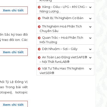
Khoáng
Xăng – Dầu – LPG – Khí CNG –
Xem chi tiết
Năng Lượng…
Thiết Bị Thí Nghiệm Cơ Bản
Thí Nghiệm Hoá Phân Tích
Chuyên Sâu
ến Sắc ký trao đổi
Quan Trắc – Hoá Phân Tích
 trao đổi ion. Các
Môi Trường
Dệt Nhuộm – Sợi – Giấy
Xem chi tiết
An Toàn Lao Động vietSAFE®
– Nội Thất funiLAB®
Vật Tư Tiêu Hao Thí Nghiệm
vietSER®
ối Tỷ Lệ Đồng Vị
o Trong bài viết
topes), Isotopic
Xem chi tiết