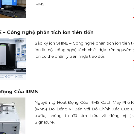
IRMS...
E – Công nghệ phân tích ion tiên tiến
Sắc ký ion SHINE – Công nghệ phân tích ion tiên ti
ion là một công nghệ tách chiết dựa trên nguyên lý
ion có thể phân ly trên nhựa trao đổi...
 động Của IRMS
Nguyên Lý Hoạt Động Của IRMS Cách Máy Phổ Kh
(IRMS) Đo Đồng Vị Bền Với Độ Chính Xác Cực Ca
trước, chúng ta đã tìm hiểu về đồng vị (Iso
Signature...