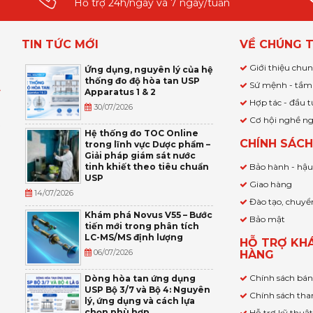
Hỗ trợ 24h/ngày và 7 ngày/tuần
TIN TỨC MỚI
VỀ CHÚNG T
Giới thiệu chu
Ứng dụng, nguyên lý của hệ
thống đo độ hòa tan USP
Sứ mệnh - tầm
Apparatus 1 & 2
Ỹ
Hợp tác - đầu t
30/07/2026
Cơ hội nghề n
,
Hệ thống đo TOC Online
CHÍNH SÁC
trong lĩnh vực Dược phẩm –
P
Giải pháp giám sát nước
tinh khiết theo tiêu chuẩn
Bảo hành - hậ
USP
Giao hàng
14/07/2026
Đào tạo, chuyể
Khám phá Novus V55 – Bước
Bảo mật
tiến mới trong phân tích
LC-MS/MS định lượng
HỖ TRỢ KH
06/07/2026
HÀNG
Chính sách bá
Dòng hòa tan ứng dụng
USP Bộ 3/7 và Bộ 4: Nguyên
Chính sách tha
lý, ứng dụng và cách lựa
chọn phù hợp
Hỗ trợ kỹ thuậ