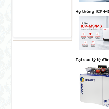
Hệ thống ICP-MS
Tại sao tỷ lệ đ