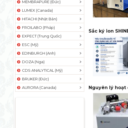
MEMBRAPURE (Đức)
LUMEX (Canada)
HITACHI (Nhật Bản)
FROILABO (Pháp)
Sắc ký ion SHIN
EXPECT (Trung Quốc)
ESC (Mỹ)
EDINBURGH (Anh)
DOZA (Nga)
CDS ANALYTICAL (Mỹ)
BRUKER (Đức)
Nguyên lý hoạt
AURORA (Canada)