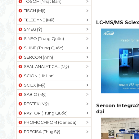
TOSOH (Nhật Bản)
TISCH (Mỹ)
TELEDYNE (Mỹ)
LC-MS/MS Sciex
SMEG (Ý)
SINEO (Trung Quốc)
SHINE (Trung Quốc)
SERCON (Anh)
SEAL ANALYTICAL (Mỹ)
SCION (Hà Lan)
SCIEX (Mỹ)
SABIO (Mỹ)
RESTEK (Mỹ)
Sercon Integra2
đại
RAYTOR (Trung Quốc)
PROMOCHROM (Canada)
PRECISA (Thuỵ Sỹ)