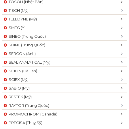
TOSOH (Nhật Bản)
t
TISCH (Mỹ)
i
o
TELEDYNE (Mỹ)
n
SMEG (Ý)
SINEO (Trung Quốc)
SHINE (Trung Quốc)
SERCON (Anh)
SEAL ANALYTICAL (Mỹ)
SCION (Hà Lan)
SCIEX (Mỹ)
SABIO (Mỹ)
RESTEK (Mỹ)
RAYTOR (Trung Quốc)
PROMOCHROM (Canada)
PRECISA (Thuỵ Sỹ)