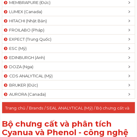
MEMBRAPURE (Đức)
LUMEX (Canada)
HITACHI (Nhật Bản)
FROILABO (Pháp)
EXPECT (Trung Quốc)
ESC (Mỹ)
EDINBURGH (Anh)
DOZA (Nga)
CDS ANALYTICAL (Mỹ)
BRUKER (Đức)
AURORA (Canada)
Trang chủ
/ Brands /
SEAL ANALYTICAL (Mỹ)
/ Bộ chưng cất và
phân tích Cyanua và Phenol - công nghệ CFA
Bộ chưng cất và phân tích
Cyanua và Phenol - công nghệ