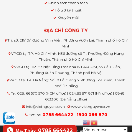
Chính sách thanh toán
Hỗ trợ kỹ thuật
Khuyến mãi
ĐỊA CHỈ CÔNG TY
Trụ sở: 211/10/1 đường Vĩnh Viễn, Phường Vườn Lài, Thành phố Hồ Chí
Minh
VPGD tại TP. Hồ Chí Minh: N36 đường số 11 , Phường Đông Hưng
Thuận, Thành phố Hồ Chí Minh
VPGD tại TP. Hà Nội: Tầng 1 tòa nhà INTRACOM, 33 Cầu Diễn,
Phường Xuân Phương, Thành phố Hà Nội
VPGD tại TP. Đà Nẵng: Số 10 Lỗ Giáng 5, Phường Hòa Xuân, Thành
phố Đà Nẵng
Tel: 028. 66 570 570 (HCM office) | 024.85 871 871 (HN office) | 0848
663300 (Đà Nẵng office)
info@vietnguyenco.vn |
www.vietnguyenco.vn
0785 664422
1900 066 870
Hotline:
-
0785 664422
Ms. Thủy
© Copyright www.vietnguyenco.vn, All rights reserved