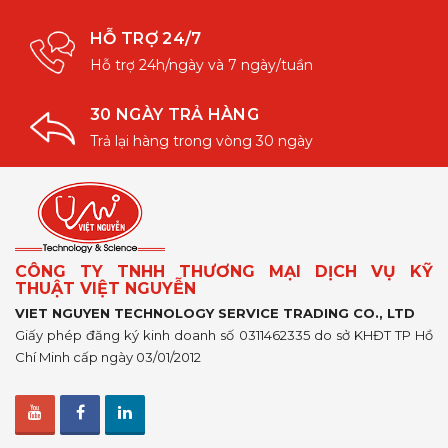
HỖ TRỢ 24/7
Hỗ trợ 24h/ngày và 7 ngày/tuần
30 NGÀY TRẢ HÀNG
Trả lại hàng trong vòng 30 ngày
CÔNG TY TNHH THƯƠNG MẠI DỊCH VỤ KỸ
THUẬT VIỆT NGUYỄN
VIET NGUYEN TECHNOLOGY SERVICE TRADING CO., LTD
Giấy phép đăng ký kinh doanh số 0311462335 do sở KHĐT TP Hồ
Chí Minh cấp ngày 03/01/2012