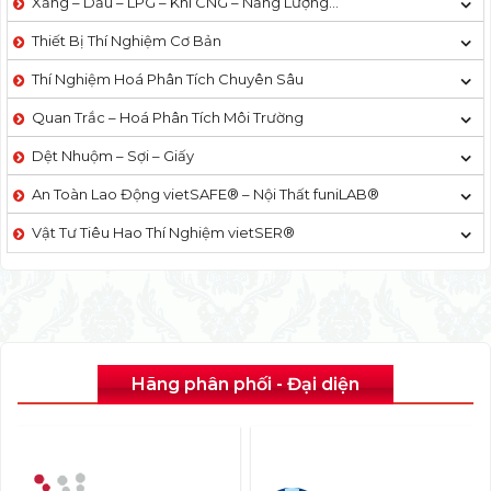
Xăng – Dầu – LPG – Khí CNG – Năng Lượng…
Thiết Bị Thí Nghiệm Cơ Bản
Thí Nghiệm Hoá Phân Tích Chuyên Sâu
Quan Trắc – Hoá Phân Tích Môi Trường
Dệt Nhuộm – Sợi – Giấy
An Toàn Lao Động vietSAFE® – Nội Thất funiLAB®
Vật Tư Tiêu Hao Thí Nghiệm vietSER®
Hãng phân phối - Đại diện