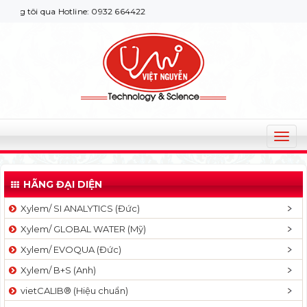
 tôi qua Hotline: 0932 664422
T
o
g
HÃNG ĐẠI DIỆN
g
l
Xylem/ SI ANALYTICS (Đức)
e
Xylem/ GLOBAL WATER (Mỹ)
n
a
Xylem/ EVOQUA (Đức)
v
Xylem/ B+S (Anh)
i
g
vietCALIB® (Hiệu chuẩn)
a