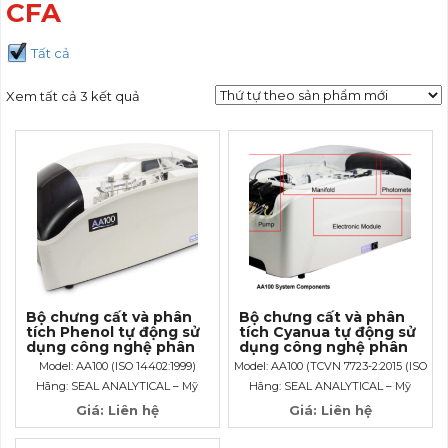
CFA
Tất cả
Xem tất cả 3 kết quả
Bộ chưng cất và phân
Bộ chưng cất và phân
tích Phenol tự động sử
tích Cyanua tự động sử
dụng công nghệ phân
dụng công nghệ phân
tích dòng CFA
tích dòng CFA
Model: AA100 (ISO 14402:1999)
Model: AA100 (TCVN 7723-2:2015 (ISO
14403-2:2012), ISO 17380)
Hãng: SEAL ANALYTICAL – Mỹ
Hãng: SEAL ANALYTICAL – Mỹ
Giá: Liên hệ
Giá: Liên hệ