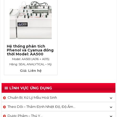
Hệ thống phân tích
Phenol và Cyanua đồng
thời Model: AA500
Model: AA500 (A016 + A015)
Hãng: SEAL ANALYTICAL – Mỹ
Giá: Liên hệ
LĨNH VỰC ỨNG DỤNG
Chuẩn Bị Xử Lý Mẫu Hoá Sinh
Theo Dõi – Thẩm Định Nhiệt Độ, Độ Ẩm…
Dược Phẩm – Thú Y…