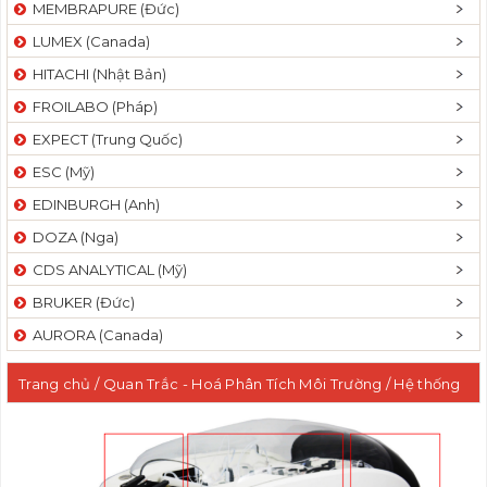
MEMBRAPURE (Đức)
LUMEX (Canada)
HITACHI (Nhật Bản)
FROILABO (Pháp)
EXPECT (Trung Quốc)
ESC (Mỹ)
EDINBURGH (Anh)
DOZA (Nga)
CDS ANALYTICAL (Mỹ)
BRUKER (Đức)
AURORA (Canada)
Trang chủ
/
Quan Trắc - Hoá Phân Tích Môi Trường
/
Hệ thống
phân tích Phenol và Cyanua (hệ thống phân tích dòng
CFA)
/ Bộ chưng cất và phân tích Cyanua tự động sử dụng