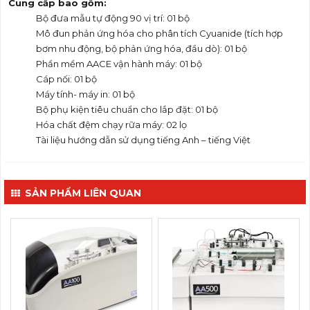
Cung c
ấ
p bao g
ồ
m:
Bộ đưa mẫu tự động 90 vị trí: 01 bộ
Mô đun phản ứng hóa cho phân tích Cyuanide (tích hợp
bơm nhu động, bộ phản ứng hóa, đầu dò): 01 bộ
Phần mềm AACE vận hành máy: 01 bộ
Cáp nối: 01 bộ
Máy tính- máy in: 01 bộ
Bộ phụ kiện tiêu chuẩn cho lắp đặt: 01 bộ
Hóa chất đệm chạy rữa máy: 02 lọ
Tài liệu hướng dẫn sử dụng tiếng Anh – tiếng Việt
SẢN PHẨM LIÊN QUAN