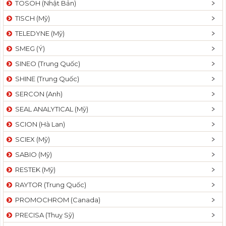
TOSOH (Nhật Bản)
t
TISCH (Mỹ)
i
o
TELEDYNE (Mỹ)
n
SMEG (Ý)
SINEO (Trung Quốc)
SHINE (Trung Quốc)
SERCON (Anh)
SEAL ANALYTICAL (Mỹ)
SCION (Hà Lan)
SCIEX (Mỹ)
SABIO (Mỹ)
RESTEK (Mỹ)
RAYTOR (Trung Quốc)
PROMOCHROM (Canada)
PRECISA (Thuỵ Sỹ)