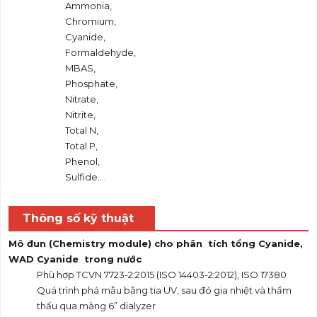
Ammonia,
Chromium,
Cyanide,
Formaldehyde,
MBAS,
Phosphate,
Nitrate,
Nitrite,
Total N,
Total P,
Phenol,
Sulfide….
Thông số kỹ thuật
Mô đun (Chemistry module) cho phân tích tổng Cyanide,
WAD Cyanide trong nước
Phù hợp TCVN 7723-2:2015 (ISO 14403-2:2012), ISO 17380
Quá trình phá mẫu bằng tia UV, sau đó gia nhiệt và thẩm
thấu qua màng 6” dialyzer