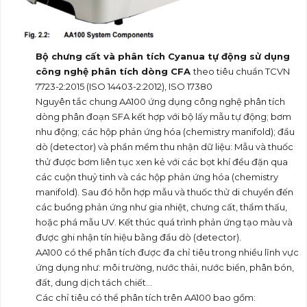
Bộ chưng cất và phân tích Cyanua tự động sử dụng
công nghệ phân tích dòng CFA
theo tiêu chuẩn TCVN
7723-2:2015 (ISO 14403-2:2012), ISO 17380
Nguyên tắc chung AA100 ứng dụng công nghệ phân tích
dòng phân đoạn SFA kết hợp với bộ lấy mẫu tự động; bơm
nhu động; các hộp phản ứng hóa (chemistry manifold); đầu
dò (detector) và phần mềm thu nhận dữ liệu: Mẫu và thuốc
thử được bơm liên tục xen kẻ với các bọt khí đều đặn qua
các cuộn thuỷ tinh và các hộp phản ứng hóa (chemistry
manifold). Sau đó hỗn hợp mẫu và thuốc thử di chuyển đến
các buồng phản ứng như gia nhiệt, chưng cất, thẩm thấu,
hoặc phá mẫu UV. Kết thúc quá trình phản ứng tạo màu và
được ghi nhận tín hiệu bằng đầu dò (detector).
AA100 có thể phân tích được đa chỉ tiêu trong nhiều lĩnh vực
ứng dụng như: môi trường, nước thải, nước biển, phân bón,
đất, dung dịch tách chiết…
Các chỉ tiêu có thể phân tích trên AA100 bao gồm: