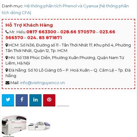
Danh mục:
Hệ thống phân tích Phenol và Cyanua (hệ thống phân
tích dòng CFA)
Hỗ Trợ Khách Hàng
0817 663300
028.66 570570
023.66
Mr. Hiếu
–
–
566570
024. 85 871871
–
HCM: Số N36, Đường số 11 - Tân Thới Nhất 17, Khu phố 4, Phường
Tân Thới Nhất, Quận 12, Tp. HCM
HN: Số 138 Phúc Diễn, Phường Xuân Phương, Quận Nam Từ
Liêm, Hà Nội
Đà Nẵng: Số 10 Lỗ Giáng 05 – P. Hoà Xuân – Q. Cẩm Lệ – Tp. Đà
Nẵng
Mail:
info@vietnguyenco.vn