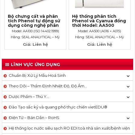
Bộ chưng cất và phân
Hệ thống phân tích
tích Phenol tự động sử
Phenol và Cyanua đồng
dụng công nghệ phân
thời Model: AA500
tích dòng CFA
Model: AA100 (ISO 14402:1999)
Model: AA500 (A016 + A015)
Hãng: SEAL ANALYTICAL – Mỹ
Hãng: SEAL ANALYTICAL – Mỹ
Giá: Liên hệ
Giá: Liên hệ
LĨNH VỰC ỨNG DỤNG
Chuẩn Bị Xử Lý Mẫu Hoá Sinh
Theo Dõi – Thẩm Định Nhiệt Độ, Độ Ẩm…
Dược Phẩm – Thú Y…
Đào Tạo sắc ký và quang phổ thực chiến vietEDU®
Điện Tử – Bán Dẫn – RoHS
Hệ thống lọc nước siêu sạch RO EDI​​ toà nhà sản xuất/bệnh viện