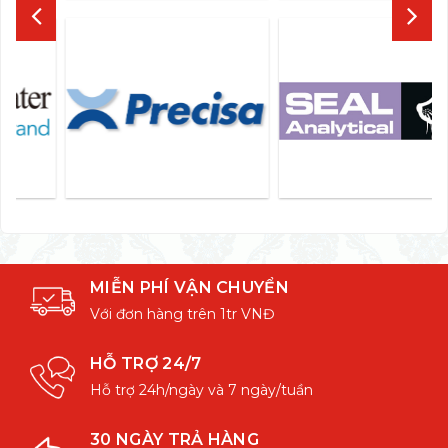
MIỄN PHÍ VẬN CHUYỂN
Với đơn hàng trên 1tr VNĐ
HỖ TRỢ 24/7
Hỗ trợ 24h/ngày và 7 ngày/tuần
30 NGÀY TRẢ HÀNG