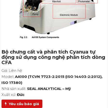
công nghệ phân tích dòng CFA
Bộ chưng cất và phân tích Cyanua tự
động sử dụng công nghệ phân tích dòng
CFA
Giá: Liên hệ
Model:
AA100 (TCVN 7723-2:2015 (ISO 14403-2:2012),
ISO 17380)
Nhà sản xuất:
SEAL ANALYTICAL – Mỹ
Xuất xứ:
Đức
Yêu cầu báo giá