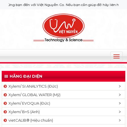
ạn đến với Việt Nguyễn Co. Nếu bạn cần giúp đỡ hãy liên hệ với chúng t
T
o
g
HÃNG ĐẠI DIỆN
g
l
Xylem/ SI ANALYTICS (Đức)
e
Xylem/ GLOBAL WATER (Mỹ)
n
a
Xylem/ EVOQUA (Đức)
v
Xylem/ B+S (Anh)
i
g
vietCALIB® (Hiệu chuẩn)
a