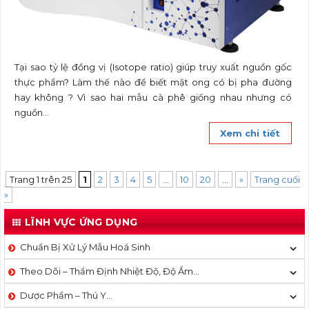
Tại sao tỷ lệ đồng vị (Isotope ratio) giúp truy xuất nguồn gốc
thực phẩm? Làm thế nào để biết mật ong có bị pha đường
hay không ? Vì sao hai mẫu cà phê giống nhau nhưng có
nguồn...
Xem chi tiết
Trang 1 trên 25
1
2
3
4
5
...
10
20
...
»
Trang cuối
»
LĨNH VỰC ỨNG DỤNG
Chuẩn Bị Xử Lý Mẫu Hoá Sinh
Theo Dõi – Thẩm Định Nhiệt Độ, Độ Ẩm…
Dược Phẩm – Thú Y…