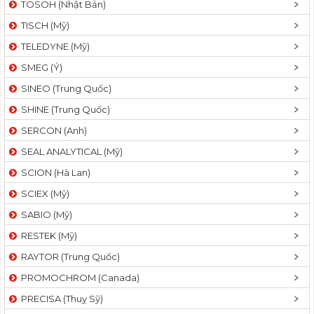
TOSOH (Nhật Bản)
t
TISCH (Mỹ)
i
o
TELEDYNE (Mỹ)
n
SMEG (Ý)
SINEO (Trung Quốc)
SHINE (Trung Quốc)
SERCON (Anh)
SEAL ANALYTICAL (Mỹ)
SCION (Hà Lan)
SCIEX (Mỹ)
SABIO (Mỹ)
RESTEK (Mỹ)
RAYTOR (Trung Quốc)
PROMOCHROM (Canada)
PRECISA (Thuỵ Sỹ)