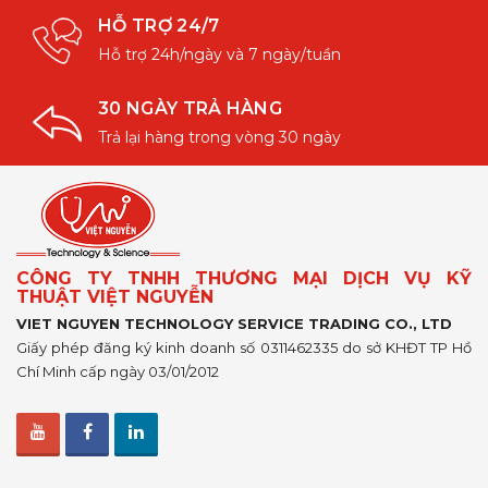
HỖ TRỢ 24/7
Hỗ trợ 24h/ngày và 7 ngày/tuần
30 NGÀY TRẢ HÀNG
Trả lại hàng trong vòng 30 ngày
CÔNG TY TNHH THƯƠNG MẠI DỊCH VỤ KỸ
THUẬT VIỆT NGUYỄN
VIET NGUYEN TECHNOLOGY SERVICE TRADING CO., LTD
Giấy phép đăng ký kinh doanh số 0311462335 do sở KHĐT TP Hồ
Chí Minh cấp ngày 03/01/2012