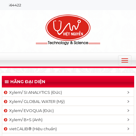
Chào mừng bạ
T
o
g
HÃNG ĐẠI DIỆN
g
l
Xylem/ SI ANALYTICS (Đức)
e
Xylem/ GLOBAL WATER (Mỹ)
n
a
Xylem/ EVOQUA (Đức)
v
Xylem/ B+S (Anh)
i
g
vietCALIB® (Hiệu chuẩn)
a