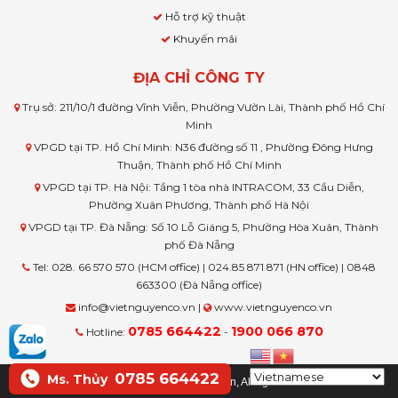
Hỗ trợ kỹ thuật
Khuyến mãi
ĐỊA CHỈ CÔNG TY
Trụ sở: 211/10/1 đường Vĩnh Viễn, Phường Vườn Lài, Thành phố Hồ Chí
Minh
VPGD tại TP. Hồ Chí Minh: N36 đường số 11 , Phường Đông Hưng
Thuận, Thành phố Hồ Chí Minh
VPGD tại TP. Hà Nội: Tầng 1 tòa nhà INTRACOM, 33 Cầu Diễn,
Phường Xuân Phương, Thành phố Hà Nội
VPGD tại TP. Đà Nẵng: Số 10 Lỗ Giáng 5, Phường Hòa Xuân, Thành
phố Đà Nẵng
Tel: 028. 66 570 570 (HCM office) | 024.85 871 871 (HN office) | 0848
663300 (Đà Nẵng office)
info@vietnguyenco.vn |
www.vietnguyenco.vn
0785 664422
1900 066 870
Hotline:
-
0785 664422
Ms. Thủy
© Copyright www.vietnguyenco.vn, All rights reserved