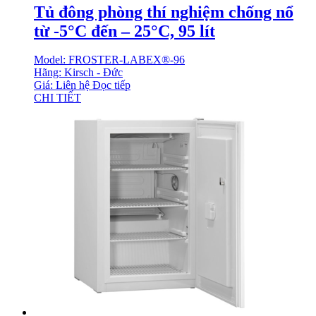
Tủ đông phòng thí nghiệm chống nổ
từ -5°C đến – 25°C, 95 lít
Model: FROSTER-LABEX®-96
Hãng: Kirsch - Đức
Giá: Liên hệ
Đọc tiếp
CHI TIẾT