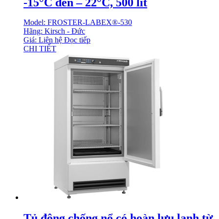
-15°C đến – 22°C, 500 lít
Model: FROSTER-LABEX®-530
Hãng: Kirsch - Đức
Giá: Liên hệ
Đọc tiếp
CHI TIẾT
Tủ đông chống nổ có hoàn lưu lạnh từ