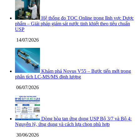
Hệ thống đo TOC Online trong lĩnh vực Dược
phẩm – Giải pháp giám sát nước tinh khiết theo tiêu chuẩn
USP
14/07/2026
Khám phá Novus V55 – Bước tiến mới trong
phân tích LC-MS/MS định lượng
06/07/2026
Dòng hòa tan ứng dụng USP Bộ 3/7 và Bộ 4:
Nguyên lý, ứng dụng và cách lựa chọn phù hợp
30/06/2026