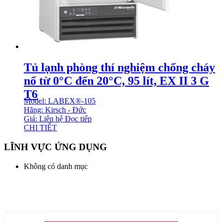
Tủ lạnh phòng thí nghiệm chống cháy
nổ từ 0°C đến 20°C, 95 lít, EX II 3 G
T6
Model: LABEX®-105
Hãng: Kirsch - Đức
Giá: Liên hệ
Đọc tiếp
CHI TIẾT
LĨNH VỰC ỨNG DỤNG
Không có danh mục