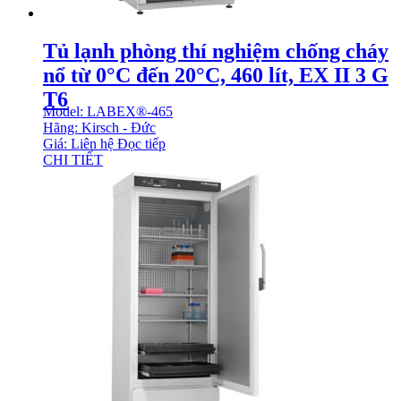
Tủ lạnh phòng thí nghiệm chống cháy
nổ từ 0°C đến 20°C, 460 lít, EX II 3 G
T6
Model: LABEX®-465
Hãng: Kirsch - Đức
Giá: Liên hệ
Đọc tiếp
CHI TIẾT