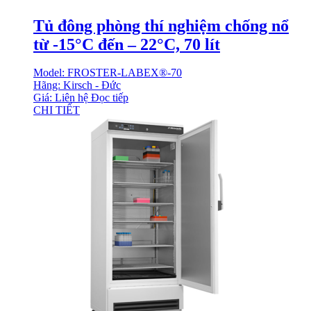
Tủ đông phòng thí nghiệm chống nổ
từ -15°C đến – 22°C, 70 lít
Model: FROSTER-LABEX®-70
Hãng: Kirsch - Đức
Giá: Liên hệ
Đọc tiếp
CHI TIẾT