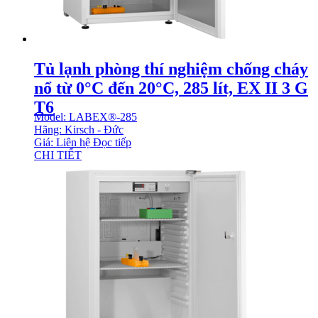
Tủ lạnh phòng thí nghiệm chống cháy
nổ từ 0°C đến 20°C, 285 lít, EX II 3 G
T6
Model: LABEX®-285
Hãng: Kirsch - Đức
Giá: Liên hệ
Đọc tiếp
CHI TIẾT