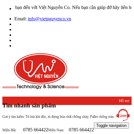
n đến với Việt Nguyễn Co. Nếu bạn cần giúp đỡ hãy liên hệ với chún
Email:
info@vietnguyenco.vn
Hỗ trợ
Tìm nhanh sản phẩm
khách
Gợi ý tìm kiếm: Tủ hút khí độc, tủ đựng hóa chất chống cháy, Pallet chống tràn...
hàng
Toggle navigation
0785 664422
0785 664422
Miền Bắc
Miền Nam