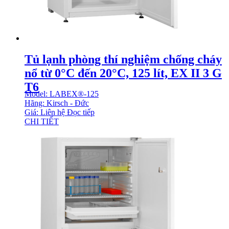
Tủ lạnh phòng thí nghiệm chống cháy
nổ từ 0°C đến 20°C, 125 lít, EX II 3 G
T6
Model: LABEX®-125
Hãng: Kirsch - Đức
Giá: Liên hệ
Đọc tiếp
CHI TIẾT