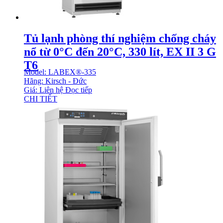
Tủ lạnh phòng thí nghiệm chống cháy
nổ từ 0°C đến 20°C, 330 lít, EX II 3 G
T6
Model: LABEX®-335
Hãng: Kirsch - Đức
Giá: Liên hệ
Đọc tiếp
CHI TIẾT