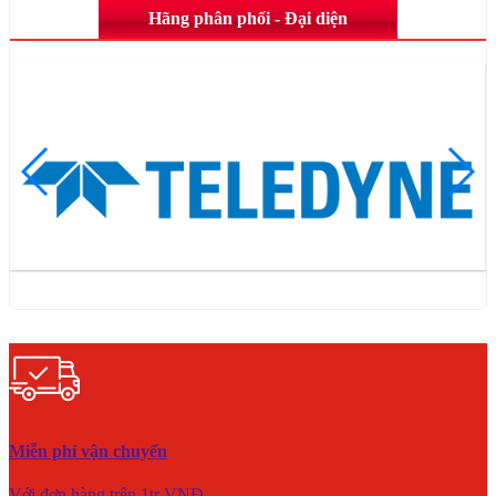
Hãng phân phối - Đại diện
Miễn phí vận chuyển
Với đơn hàng trên 1tr VNĐ