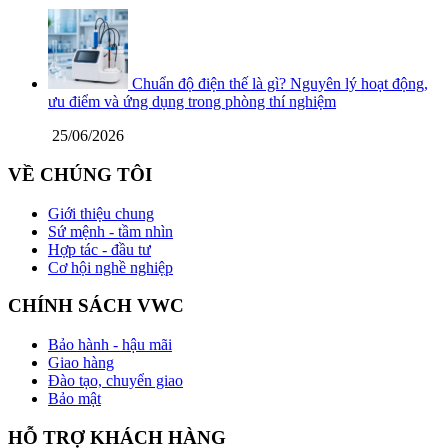
Chuẩn độ điện thế là gì? Nguyên lý hoạt động,
ưu điểm và ứng dụng trong phòng thí nghiệm
25/06/2026
VỀ CHÚNG TÔI
Giới thiệu chung
Sứ mệnh - tầm nhìn
Hợp tác - đầu tư
Cơ hội nghề nghiệp
CHÍNH SÁCH VWC
Bảo hành - hậu mãi
Giao hàng
Đào tạo, chuyển giao
Bảo mật
HỖ TRỢ KHÁCH HÀNG