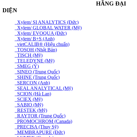
HÃNG ĐẠI
DIỆN
Xylem/ SI ANALYTICS (Đức)
Xylem/ GLOBAL WATER (Mỹ)
Xylem/ EVOQUA (Đức)
Xylem/ B+S (Anh)
vietCALIB® (Hiệu chuẩn)
TOSOH (Nhật Bản)
TISCH (Mỹ)
TELEDYNE (Mỹ)
SMEG (Ý)
SINEO (Trung Quốc)
SHINE (Trung Quốc)
SERCON (Anh)
SEAL ANALYTICAL (Mỹ)
SCION (Hà Lan)
SCIEX (Mỹ)
SABIO (Mỹ)
RESTEK (Mỹ)
RAYTOR (Trung Quốc)
PROMOCHROM (Canada)
PRECISA (Thuỵ Sỹ)
MEMBRAPURE (Đức)