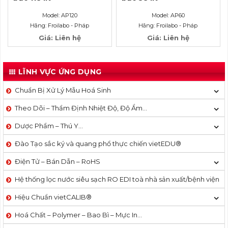
Model: AP120
Model: AP60
Hãng: Froilabo - Pháp
Hãng: Froilabo - Pháp
Giá: Liên hệ
Giá: Liên hệ
LĨNH VỰC ỨNG DỤNG
Chuẩn Bị Xử Lý Mẫu Hoá Sinh
Theo Dõi – Thẩm Định Nhiệt Độ, Độ Ẩm…
Dược Phẩm – Thú Y…
Đào Tạo sắc ký và quang phổ thực chiến vietEDU®
Điện Tử – Bán Dẫn – RoHS
Hệ thống lọc nước siêu sạch RO EDI​​ toà nhà sản xuất/bệnh viện
Hiệu Chuẩn vietCALIB®
Hoá Chất – Polymer – Bao Bì – Mực In…