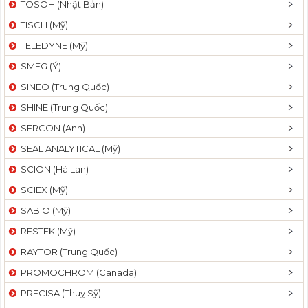
TOSOH (Nhật Bản)
t
TISCH (Mỹ)
i
o
TELEDYNE (Mỹ)
n
SMEG (Ý)
SINEO (Trung Quốc)
SHINE (Trung Quốc)
SERCON (Anh)
SEAL ANALYTICAL (Mỹ)
SCION (Hà Lan)
SCIEX (Mỹ)
SABIO (Mỹ)
RESTEK (Mỹ)
RAYTOR (Trung Quốc)
PROMOCHROM (Canada)
PRECISA (Thuỵ Sỹ)