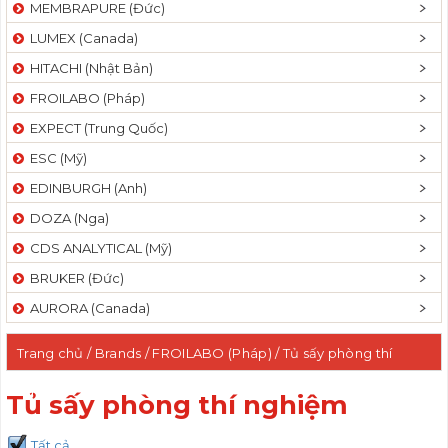
MEMBRAPURE (Đức)
LUMEX (Canada)
HITACHI (Nhật Bản)
FROILABO (Pháp)
EXPECT (Trung Quốc)
ESC (Mỹ)
EDINBURGH (Anh)
DOZA (Nga)
CDS ANALYTICAL (Mỹ)
BRUKER (Đức)
AURORA (Canada)
Trang chủ
/ Brands /
FROILABO (Pháp)
/ Tủ sấy phòng thí
nghiệm
Tủ sấy phòng thí nghiệm
Tất cả