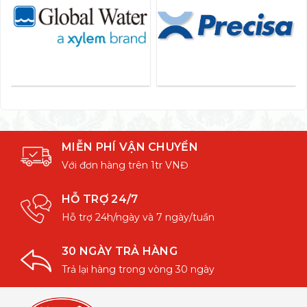
MIỄN PHÍ VẬN CHUYỂN
Với đơn hàng trên 1tr VNĐ
HỖ TRỢ 24/7
Hỗ trợ 24h/ngày và 7 ngày/tuần
30 NGÀY TRẢ HÀNG
Trả lại hàng trong vòng 30 ngày