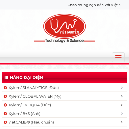
Chào mừng bạn đến với Việt Nguyễn Co. 
T
o
g
HÃNG ĐẠI DIỆN
g
l
Xylem/ SI ANALYTICS (Đức)
e
Xylem/ GLOBAL WATER (Mỹ)
n
a
Xylem/ EVOQUA (Đức)
v
Xylem/ B+S (Anh)
i
g
vietCALIB® (Hiệu chuẩn)
a