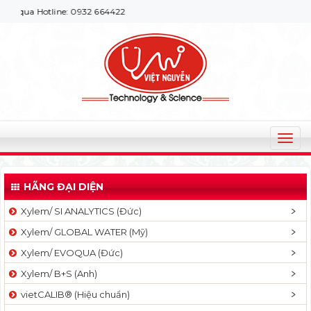
ua Hotline: 0932 664422
T
o
g
HÃNG ĐẠI DIỆN
g
l
Xylem/ SI ANALYTICS (Đức)
e
Xylem/ GLOBAL WATER (Mỹ)
n
a
Xylem/ EVOQUA (Đức)
v
Xylem/ B+S (Anh)
i
g
vietCALIB® (Hiệu chuẩn)
a