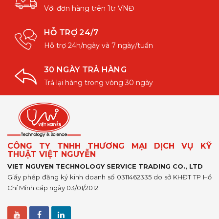
Với đơn hàng trên 1tr VNĐ
HỖ TRỢ 24/7
Hỗ trợ 24h/ngày và 7 ngày/tuần
30 NGÀY TRẢ HÀNG
Trả lại hàng trong vòng 30 ngày
CÔNG TY TNHH THƯƠNG MẠI DỊCH VỤ KỸ
THUẬT VIỆT NGUYỄN
VIET NGUYEN TECHNOLOGY SERVICE TRADING CO., LTD
Giấy phép đăng ký kinh doanh số 0311462335 do sở KHĐT TP Hồ
Chí Minh cấp ngày 03/01/2012