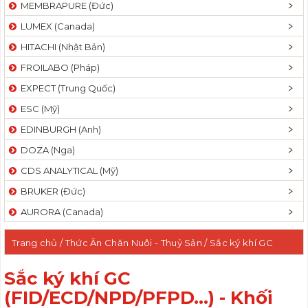
MEMBRAPURE (Đức)
LUMEX (Canada)
HITACHI (Nhật Bản)
FROILABO (Pháp)
EXPECT (Trung Quốc)
ESC (Mỹ)
EDINBURGH (Anh)
DOZA (Nga)
CDS ANALYTICAL (Mỹ)
BRUKER (Đức)
AURORA (Canada)
Trang chủ
/
Thức Ăn Chăn Nuôi - Thuỷ Sản
/ Sắc ký khí GC
(FID/ECD/NPD/PFPD...) - Khối phổ MS
Sắc ký khí GC
(FID/ECD/NPD/PFPD...) - Khối