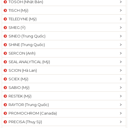
TOSOH (Nhật Bản)
t
TISCH (Mỹ)
i
o
TELEDYNE (Mỹ)
n
SMEG (Ý)
SINEO (Trung Quốc)
SHINE (Trung Quốc)
SERCON (Anh)
SEAL ANALYTICAL (Mỹ)
SCION (Hà Lan)
SCIEX (Mỹ)
SABIO (Mỹ)
RESTEK (Mỹ)
RAYTOR (Trung Quốc)
PROMOCHROM (Canada)
PRECISA (Thuỵ Sỹ)