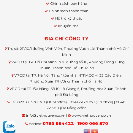
Chính sách bán hàng
Chính sách thanh toán
Hỗ trợ kỹ thuật
Khuyến mãi
ĐỊA CHỈ CÔNG TY
Trụ sở: 211/10/1 đường Vĩnh Viễn, Phường Vườn Lài, Thành phố Hồ Chí
Minh
VPGD tại TP. Hồ Chí Minh: N36 đường số 11 , Phường Đông Hưng
Thuận, Thành phố Hồ Chí Minh
VPGD tại TP. Hà Nội: Tầng 1 tòa nhà INTRACOM, 33 Cầu Diễn,
Phường Xuân Phương, Thành phố Hà Nội
VPGD tại TP. Đà Nẵng: Số 10 Lỗ Giáng 5, Phường Hòa Xuân, Thành
phố Đà Nẵng
Tel: 028. 66 570 570 (HCM office) | 024.85 871 871 (HN office) | 0848
663300 (Đà Nẵng office)
info@vietnguyenco.vn |
www.vietnguyenco.vn
0785 664422
1900 066 870
Hotline:
-