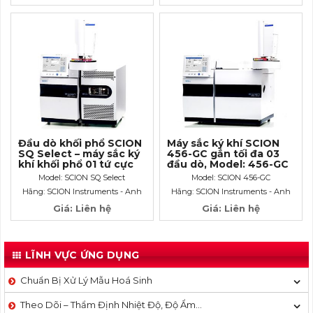
Đầu dò khối phổ SCION
Máy sắc ký khí SCION
SQ Select – máy sắc ký
456-GC gắn tối đa 03
khí khối phổ 01 tứ cực
đầu dò, Model: 456-GC
GCMS
Model: SCION SQ Select
Model: SCION 456-GC
Hãng: SCION Instruments - Anh
Hãng: SCION Instruments - Anh
Giá: Liên hệ
Giá: Liên hệ
LĨNH VỰC ỨNG DỤNG
Chuẩn Bị Xử Lý Mẫu Hoá Sinh
Theo Dõi – Thẩm Định Nhiệt Độ, Độ Ẩm…