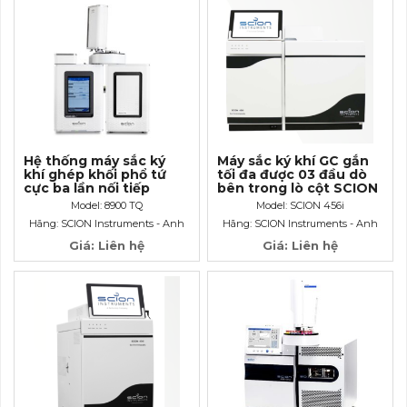
Hệ thống máy sắc ký
Máy sắc ký khí GC gắn
khí ghép khối phổ tứ
tối đa được 03 đầu dò
cực ba lần nối tiếp
bên trong lò cột SCION
GCMSMS
456i
Model: 8900 TQ
Model: SCION 456i
Hãng: SCION Instruments - Anh
Hãng: SCION Instruments - Anh
Giá: Liên hệ
Giá: Liên hệ