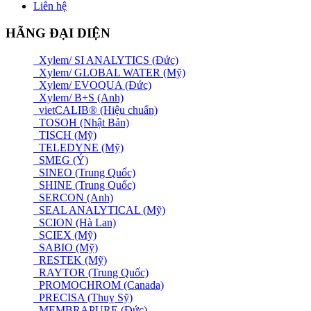
Liên hệ
HÃNG ĐẠI DIỆN
Xylem/ SI ANALYTICS (Đức)
Xylem/ GLOBAL WATER (Mỹ)
Xylem/ EVOQUA (Đức)
Xylem/ B+S (Anh)
vietCALIB® (Hiệu chuẩn)
TOSOH (Nhật Bản)
TISCH (Mỹ)
TELEDYNE (Mỹ)
SMEG (Ý)
SINEO (Trung Quốc)
SHINE (Trung Quốc)
SERCON (Anh)
SEAL ANALYTICAL (Mỹ)
SCION (Hà Lan)
SCIEX (Mỹ)
SABIO (Mỹ)
RESTEK (Mỹ)
RAYTOR (Trung Quốc)
PROMOCHROM (Canada)
PRECISA (Thuỵ Sỹ)
MEMBRAPURE (Đức)