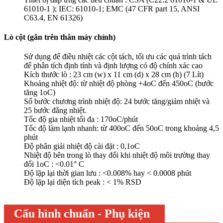
61010-1 ); IEC: 61010-1; EMC (47 CFR part 15, ANSI
C63.4, EN 61326)
Lò cột (gắn trên thân máy chính)
Sử dụng để điều nhiệt các cột tách, tối ưu các quá trình tách
để phân tích định tính và định lượng có độ chính xác cao
Kích thước lò : 23 cm (w) x 11 cm (d) x 28 cm (h) (7 Lít)
Khoảng nhiệt độ: từ nhiệt độ phòng +4oC đến 450oC (bước
tăng 1oC)
Số bước chương trình nhiệt độ: 24 bước tăng/giảm nhiệt và
25 bước đẳng nhiệt.
Tốc độ gia nhiệt tối đa : 170oC/phút
Tốc độ làm lạnh nhanh: từ 400oC đến 50oC trong khoảng 4,5
phút
Độ phân giải nhiệt độ cài đặt : 0,1oC
Nhiệt độ bên trong lò thay đổi khi nhiệt độ môi trường thay
đổi 1oC : <0.01° C
Độ lặp lại thời gian lưu : <0.008% hay < 0.0008 phút
Độ lặp lại diện tích peak : < 1% RSD
Cấu hình chuẩn - Phụ kiện