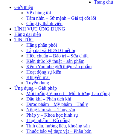
Trang chủ
Giới thiệu
Về chúng tôi
Tầm nhìn – Sứ mệnh – Giá trị cốt lõi
Công ty thành viên
LĨNH VỰC ỨNG DỤNG
Hãng đại diện
TIN TỨC
Hãng phân phối
Lắp đặt và HDSD thiết bị
Hiệu chuẩn – Bảo trì – Sửa chữa
Kiến thức kỹ thuật – sản phẩm
Kênh Youtube giới thiệu sản phẩm
Hoạt động sự kiện
Khuyến mãi
Tuyển dụng
Ứng dụng – Giải pháp
Môi trường Vimcert – Môi trường Lao động
Dầu khí – Phân tích khí
Dược phẩm – Mỹ phẩm – Thú y
Nông lâm sản – Thủy sản
Pháp y – Khoa học hình sự
Thực phẩm – Đồ uống
Tinh dầu, hương liệu, khoáng sản
Thuốc bảo vệ thực vật – Phân bón