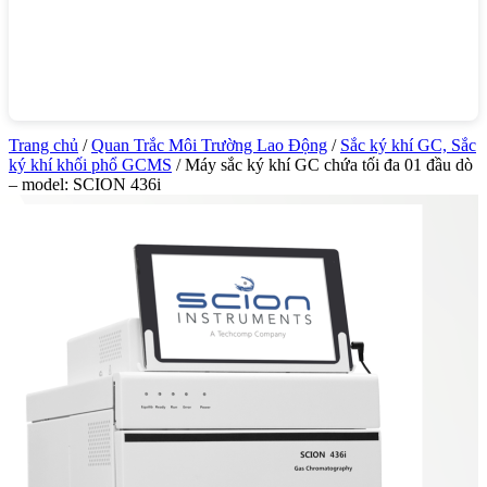
Trang chủ
/
Quan Trắc Môi Trường Lao Động
/
Sắc ký khí GC, Sắc
ký khí khối phổ GCMS
/ Máy sắc ký khí GC chứa tối đa 01 đầu dò
– model: SCION 436i