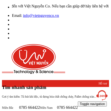
 Việt Nguyễn Co. Nếu bạn cần giúp đỡ hãy liên hệ với chúng tôi qua
Email:
info@vietnguyenco.vn
Hỗ trợ
Tìm nhanh sản phẩm
khách
Gợi ý tìm kiếm: Tủ hút khí độc, tủ đựng hóa chất chống cháy, Pallet chống tràn...
hàng
Toggle navigation
0785 664422
0785 664422
Miền Bắc
Miền Nam