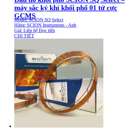
máy sắc ký khí khối phổ 01 tứ cực
GCMS
Model: SCION SQ Select
Hãng: SCION Instruments - Anh
Giá: Liên hệ
Đọc tiếp
CHI TIẾT