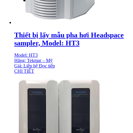
Thiết bị lấy mẫu pha hơi Headspace
sampler, Model: HT3
Model: HT3
Hãng: Tekmar – Mỹ
Giá: Liên hệ
Đọc tiếp
CHI TIẾT