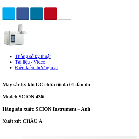
Thông số kỹ thuật
Tài liệu / Video
Điều kiện thương mại
Máy sắc ký khí GC chứa tối đa 01 đầu dò
Model:
SCION 436i
Hãng sản xuất: SCION Instrument – Anh
Xuất xứ: CHÂU Á