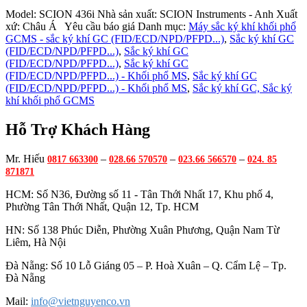
Model:
SCION 436i
Nhà sản xuất:
SCION Instruments - Anh
Xuất
xứ:
Châu Á
Yêu cầu báo giá
Danh mục:
Máy sắc ký khí khối phổ
GCMS - sắc ký khí GC (FID/ECD/NPD/PFPD...)
,
Sắc ký khí GC
(FID/ECD/NPD/PFPD...)
,
Sắc ký khí GC
(FID/ECD/NPD/PFPD...)
,
Sắc ký khí GC
(FID/ECD/NPD/PFPD...) - Khối phổ MS
,
Sắc ký khí GC
(FID/ECD/NPD/PFPD...) - Khối phổ MS
,
Sắc ký khí GC, Sắc ký
khí khối phổ GCMS
Hỗ Trợ Khách Hàng
Mr. Hiếu
–
–
–
0817 663300
028.66 570570
023.66 566570
024. 85
871871
HCM: Số N36, Đường số 11 - Tân Thới Nhất 17, Khu phố 4,
Phường Tân Thới Nhất, Quận 12, Tp. HCM
HN: Số 138 Phúc Diễn, Phường Xuân Phương, Quận Nam Từ
Liêm, Hà Nội
Đà Nẵng: Số 10 Lỗ Giáng 05 – P. Hoà Xuân – Q. Cẩm Lệ – Tp.
Đà Nẵng
Mail:
info@vietnguyenco.vn