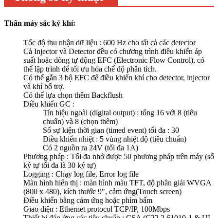
Thân máy sắc ký khí:
Tốc độ thu nhận dữ liệu : 600 Hz cho tất cả các detector
Cả Injector và Detector đều có chương trình điều khiển áp
suất hoặc dòng tự động EFC (Electronic Flow Control), có
thể lập trình để tối ưu hóa chế độ phân tích.
Có thể gắn 3 bộ EFC để điều khiển khí cho detector, injector
và khí bổ trợ.
Có thể lựa chọn thêm Backflush
Điều khiển GC :
Tín hiệu ngoài (digital output) : tổng 16 với 8 (tiêu
chuẩn) và 8 (chọn thêm)
Số sự kiện thời gian (timed event) tối đa : 30
Điều khiển nhiệt : 5 vùng nhiệt độ (tiêu chuẩn)
Có 2 nguồn ra 24V (tối đa 1A)
Phương pháp : Tối đa nhớ được 50 phương pháp trên máy (số
ký tự tối đa là 30 ký tự)
Logging : Chạy log file, Error log file
Màn hình hiển thị : màn hình màu TFT, độ phân giải WVGA
(800 x 480), kích thước 9", cảm ứng(Touch screen)
Điều khiển bằng cảm ứng hoặc phím bấm
Giao diện : Ethernet protocol TCP/IP, 100Mbps
Thiết bị đáp ứng các tiêu chuẩn : CSA (C22.2 61010-1 & UL