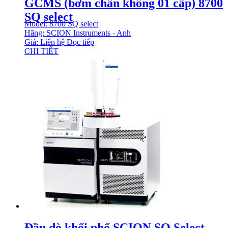
GCMS (bơm chân không 01 cấp) 8700
SQ select
Model: 8700 SQ select
Hãng: SCION Instruments - Anh
Giá: Liên hệ
Đọc tiếp
CHI TIẾT
Đầu dò khối phổ SCION SQ Select –