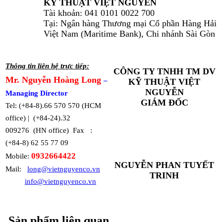
KỸ THUẬT VIỆT NGUYỄN
Tài khoản: 041 0101 0022 700
Tại: Ngân hàng Thương mại Cổ phần Hàng Hải
Việt Nam (Maritime Bank), Chi nhánh Sài Gòn
Thông tin liên hệ trực tiếp:
CÔNG TY TNHH TM DV
Mr. Nguyễn Hoàng Long
–
KỸ THUẬT VIỆT
NGUYỄN
Managing Director
GIÁM ĐỐC
Tel: (+84-8).66 570 570 (HCM
office) | (+84-24).32
009276 (HN office) Fax :
(+84-8) 62 55 77 09
0932664422
Mobile:
NGUYỄN PHAN TUYẾT
Mail:
long@vietnguyenco.vn
TRINH
info@vietnguyenco.vn
Sản phẩm liên quan