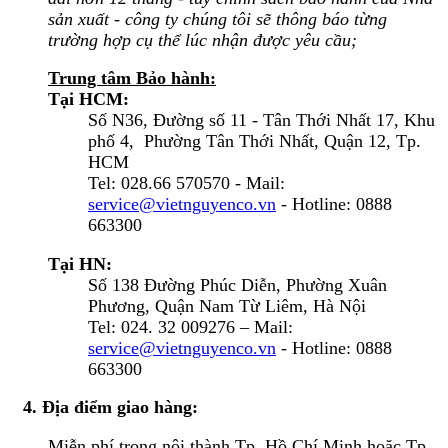
sản xuất - công ty chúng tôi sẽ thông báo từng
trường hợp cụ thể lúc nhận được yêu cầu;
Trung tâm Bảo hành:
Tại HCM:
Số N36, Đường số 11 - Tân Thới Nhất 17, Khu
phố 4, Phường Tân Thới Nhất, Quận 12, Tp.
HCM
Tel: 028.66 570570 - Mail:
service@vietnguyenco.vn
- Hotline: 0888
663300
Tại HN:
Số 138 Đường Phúc Diễn, Phường Xuân
Phương, Quận Nam Từ Liêm, Hà Nội
Tel: 024. 32 009276 – Mail:
service@vietnguyenco.vn
- Hotline: 0888
663300
4. Địa điểm giao hàng:
Miễn phí trong nội thành Tp. Hồ Chí Minh hoặc Tp.