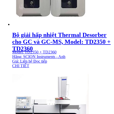
Bộ giải hấp nhiệt Thermal Desorber
cho GC và GC-MS, Model: TD2350 +
TD2360
Model: TD2350 + TD2360
Hãng: SCION Instruments - Anh
Giá: Liên hệ
Đọc tiếp
CHI TIẾT