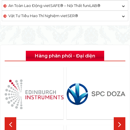
An Toàn Lao Động vietSAFE® – Nội Thất funiLAB®
Vật Tư Tiêu Hao Thí Nghiệm vietSER®
Hãng phân phối - Đại diện