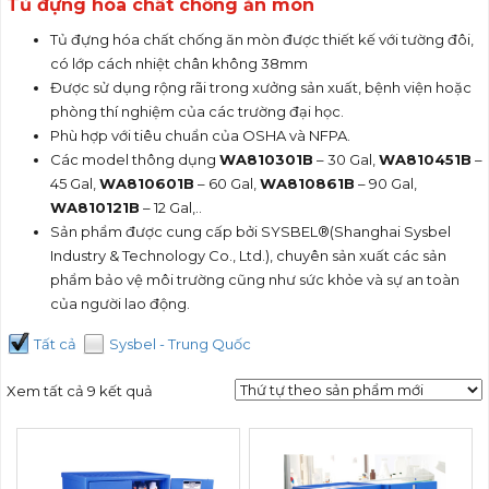
Tủ đựng hóa chất chống ăn mòn
Tủ đựng hóa chất chống ăn mòn được thiết kế với tường đôi,
có lớp cách nhiệt chân không 38mm
Được sử dụng rộng rãi trong xưởng sản xuất, bệnh viện hoặc
phòng thí nghiệm của các trường đại học.
Phù hợp với tiêu chuẩn của OSHA và NFPA.
Các model thông dụng
WA810301B
– 30 Gal,
WA810451B
–
45 Gal,
WA810601B
– 60 Gal,
WA810861B
– 90 Gal,
WA810121B
– 12 Gal,..
Sản phẩm được cung cấp bởi SYSBEL®(Shanghai Sysbel
Industry & Technology Co., Ltd.), chuyên sản xuất các sản
phẩm bảo vệ môi trường cũng như sức khỏe và sự an toàn
của người lao động.
Tất cả
Sysbel - Trung Quốc
Xem tất cả 9 kết quả