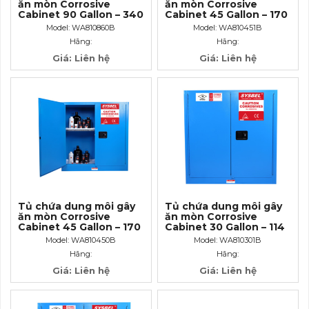
ăn mòn Corrosive
ăn mòn Corrosive
Cabinet 90 Gallon – 340
Cabinet 45 Gallon – 170
lít, cửa không tự đóng
lít, cửa tự đóng
Model: WA810860B
Model: WA810451B
Hãng:
Hãng:
Giá: Liên hệ
Giá: Liên hệ
Tủ chứa dung môi gây
Tủ chứa dung môi gây
ăn mòn Corrosive
ăn mòn Corrosive
Cabinet 45 Gallon – 170
Cabinet 30 Gallon – 114
lít, cửa không tự đóng
lít, cửa tự đóng
Model: WA810450B
Model: WA810301B
Hãng:
Hãng:
Giá: Liên hệ
Giá: Liên hệ