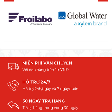
MIỄN PHÍ VẬN CHUYỂN
Với đơn hàng trên 1tr VNĐ
HỖ TRỢ 24/7
Hỗ trợ 24h/ngày và 7 ngày/tuần
30 NGÀY TRẢ HÀNG
Trả lại hàng trong vòng 30 ngày