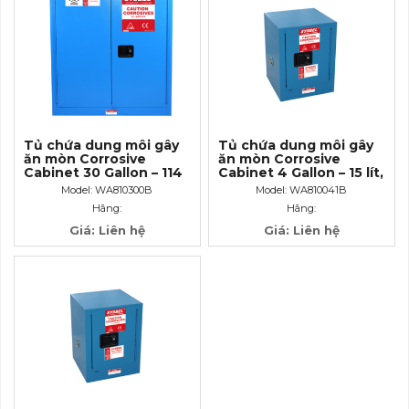
Tủ chứa dung môi gây
Tủ chứa dung môi gây
ăn mòn Corrosive
ăn mòn Corrosive
Cabinet 30 Gallon – 114
Cabinet 4 Gallon – 15 lít,
lít, cửa không tự đóng
cửa tự đóng
Model: WA810300B
Model: WA810041B
Hãng:
Hãng:
Giá: Liên hệ
Giá: Liên hệ