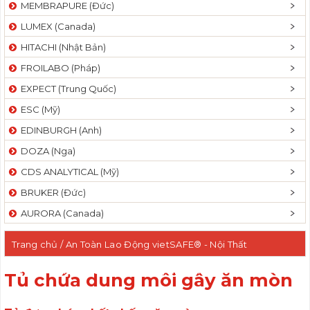
MEMBRAPURE (Đức)
LUMEX (Canada)
HITACHI (Nhật Bản)
FROILABO (Pháp)
EXPECT (Trung Quốc)
ESC (Mỹ)
EDINBURGH (Anh)
DOZA (Nga)
CDS ANALYTICAL (Mỹ)
BRUKER (Đức)
AURORA (Canada)
Trang chủ
/
An Toàn Lao Động vietSAFE® - Nội Thất
funiLAB®
/ Tủ chứa dung môi gây ăn mòn
Tủ chứa dung môi gây ăn mòn