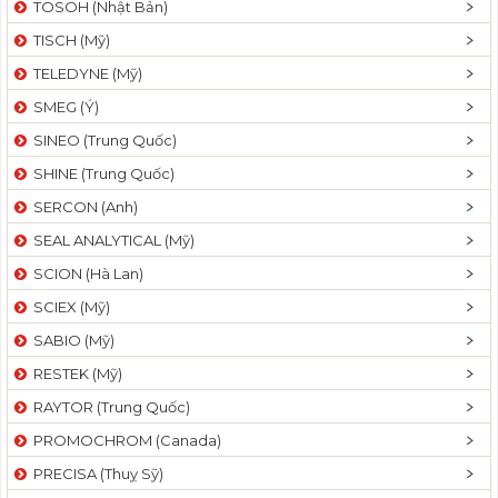
TOSOH (Nhật Bản)
t
TISCH (Mỹ)
i
o
TELEDYNE (Mỹ)
n
SMEG (Ý)
SINEO (Trung Quốc)
SHINE (Trung Quốc)
SERCON (Anh)
SEAL ANALYTICAL (Mỹ)
SCION (Hà Lan)
SCIEX (Mỹ)
SABIO (Mỹ)
RESTEK (Mỹ)
RAYTOR (Trung Quốc)
PROMOCHROM (Canada)
PRECISA (Thuỵ Sỹ)