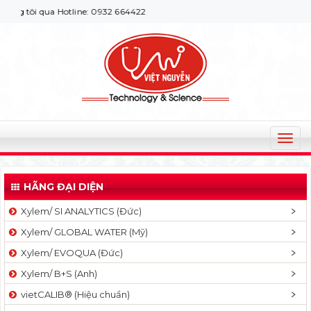
ôi qua Hotline: 0932 664422
T
o
g
HÃNG ĐẠI DIỆN
g
l
Xylem/ SI ANALYTICS (Đức)
e
Xylem/ GLOBAL WATER (Mỹ)
n
a
Xylem/ EVOQUA (Đức)
v
Xylem/ B+S (Anh)
i
g
vietCALIB® (Hiệu chuẩn)
a