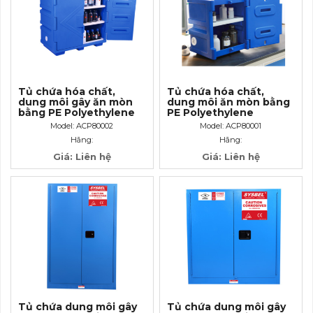
Tủ chứa hóa chất,
Tủ chứa hóa chất,
dung môi gây ăn mòn
dung môi ăn mòn bằng
bằng PE Polyethylene
PE Polyethylene
Corrosive Cabinet
Corrosive Cabinet 4
Model: ACP80002
Model: ACP80001
22Gallon–83 lít
Gallon-15 lít
Hãng:
Hãng:
Giá: Liên hệ
Giá: Liên hệ
Tủ chứa dung môi gây
Tủ chứa dung môi gây