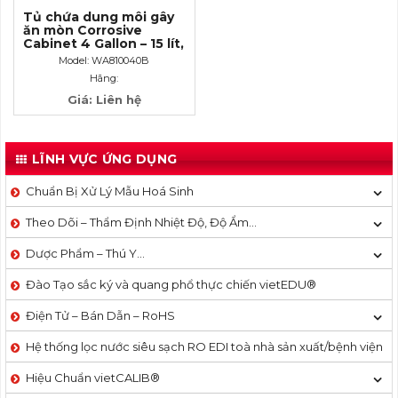
Tủ chứa dung môi gây
ăn mòn Corrosive
Cabinet 4 Gallon – 15 lít,
cửa không tự đóng
Model: WA810040B
Hãng:
Giá: Liên hệ
LĨNH VỰC ỨNG DỤNG
Chuẩn Bị Xử Lý Mẫu Hoá Sinh
Theo Dõi – Thẩm Định Nhiệt Độ, Độ Ẩm…
Dược Phẩm – Thú Y…
Đào Tạo sắc ký và quang phổ thực chiến vietEDU®
Điện Tử – Bán Dẫn – RoHS
Hệ thống lọc nước siêu sạch RO EDI​​ toà nhà sản xuất/bệnh viện
Hiệu Chuẩn vietCALIB®