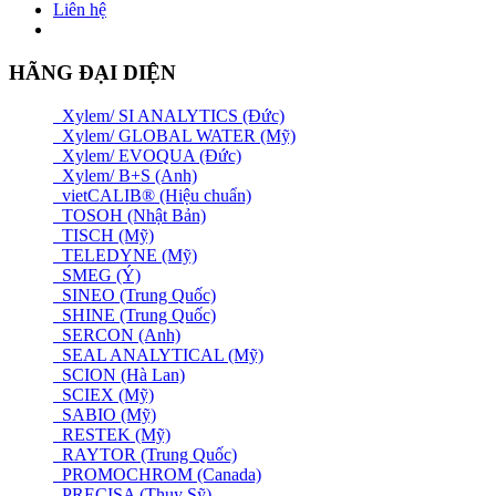
Liên hệ
HÃNG ĐẠI DIỆN
Xylem/ SI ANALYTICS (Đức)
Xylem/ GLOBAL WATER (Mỹ)
Xylem/ EVOQUA (Đức)
Xylem/ B+S (Anh)
vietCALIB® (Hiệu chuẩn)
TOSOH (Nhật Bản)
TISCH (Mỹ)
TELEDYNE (Mỹ)
SMEG (Ý)
SINEO (Trung Quốc)
SHINE (Trung Quốc)
SERCON (Anh)
SEAL ANALYTICAL (Mỹ)
SCION (Hà Lan)
SCIEX (Mỹ)
SABIO (Mỹ)
RESTEK (Mỹ)
RAYTOR (Trung Quốc)
PROMOCHROM (Canada)
PRECISA (Thuỵ Sỹ)