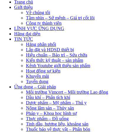
Trang chủ
Giới thiệu
Về chúng tôi
Tầm nhìn – Sứ mệnh – Giá trị cốt lõi
Công ty thành viên
LĨNH VỰC ỨNG DỤNG
Hãng đại diện
TIN TỨC
Hãng phân phối
Lắp đặt và HDSD thiết bị
Hiệu chuẩn – Bảo trì – Sửa chữa
Kiến thức kỹ thuật – sản phẩm
Kênh Youtube giới thiệu sản phẩm
Hoạt động sự kiện
Khuyến mãi
Tuyển dụng
Ứng dụng – Giải pháp
Môi trường Vimcert – Môi trường Lao động
Dầu khí – Phân tích khí
Dược phẩm – Mỹ phẩm – Thú y
Nông lâm sản – Thủy sản
Pháp y – Khoa học hình sự
Thực phẩm – Đồ uống
Tinh dầu, hương liệu, khoáng sản
Thuốc bảo vệ thực vật – Phân bón