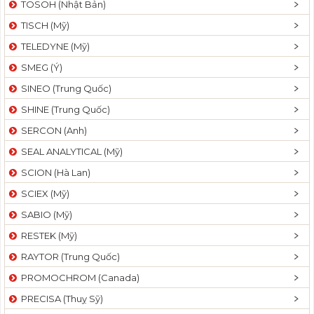
TOSOH (Nhật Bản)
t
TISCH (Mỹ)
i
o
TELEDYNE (Mỹ)
n
SMEG (Ý)
SINEO (Trung Quốc)
SHINE (Trung Quốc)
SERCON (Anh)
SEAL ANALYTICAL (Mỹ)
SCION (Hà Lan)
SCIEX (Mỹ)
SABIO (Mỹ)
RESTEK (Mỹ)
RAYTOR (Trung Quốc)
PROMOCHROM (Canada)
PRECISA (Thuỵ Sỹ)