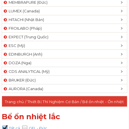
MEMBRAPURE (Đức)
LUMEX (Canada)
HITACHI (Nhật Bản)
FROILABO (Pháp)
EXPECT (Trung Quốc)
ESC (Mỹ)
EDINBURGH (Anh)
DOZA (Nga)
CDS ANALYTICAL (Mỹ)
BRUKER (Đức)
AURORA (Canada)
Trang chủ
/
Thiết Bị Thí Nghiệm Cơ Bản
/
Bể ổn nhiệt - Ổn nhiệt
tuần hoàn lạnh
/ Bể ổn nhiệt lắc
Bể ổn nhiệt lắc
Tất cả
GFL - Đức