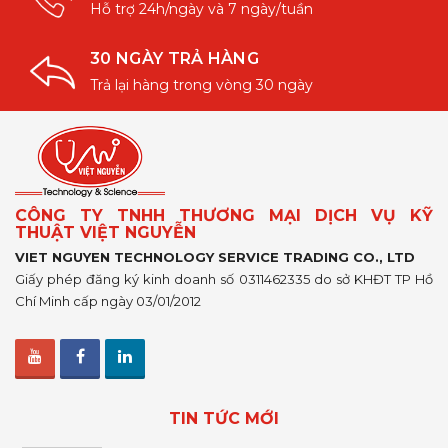
Hỗ trợ 24h/ngày và 7 ngày/tuần
30 NGÀY TRẢ HÀNG
Trả lại hàng trong vòng 30 ngày
CÔNG TY TNHH THƯƠNG MẠI DỊCH VỤ KỸ
THUẬT VIỆT NGUYỄN
VIET NGUYEN TECHNOLOGY SERVICE TRADING CO., LTD
Giấy phép đăng ký kinh doanh số 0311462335 do sở KHĐT TP Hồ
Chí Minh cấp ngày 03/01/2012
TIN TỨC MỚI