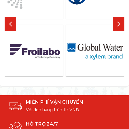
MIỄN PHÍ VẬN CHUYỂN
Với đơn hàng trên 1tr VNĐ
HỖ TRỢ 24/7