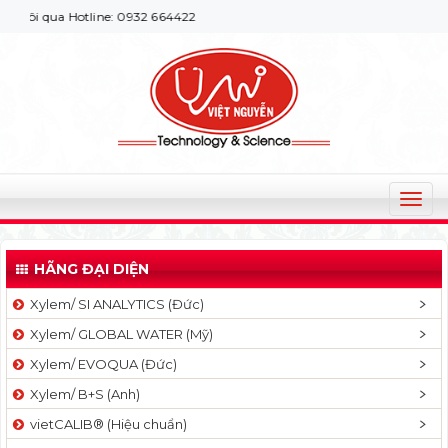
ôi qua Hotline: 0932 664422
T
o
g
HÃNG ĐẠI DIỆN
g
l
Xylem/ SI ANALYTICS (Đức)
e
Xylem/ GLOBAL WATER (Mỹ)
n
a
Xylem/ EVOQUA (Đức)
v
Xylem/ B+S (Anh)
i
g
vietCALIB® (Hiệu chuẩn)
a