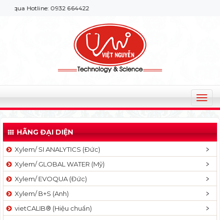
ua Hotline: 0932 664422
T
o
g
HÃNG ĐẠI DIỆN
g
l
Xylem/ SI ANALYTICS (Đức)
e
Xylem/ GLOBAL WATER (Mỹ)
n
a
Xylem/ EVOQUA (Đức)
v
Xylem/ B+S (Anh)
i
g
vietCALIB® (Hiệu chuẩn)
a