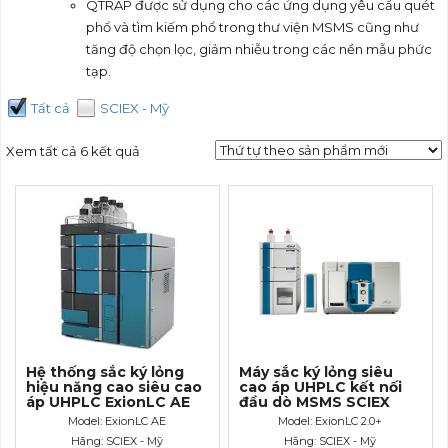
QTRAP được sử dụng cho các ứng dụng yêu cầu quét
phổ và tìm kiếm phổ trong thư viện MSMS cũng như
tăng độ chọn lọc, giảm nhiễu trong các nền mẫu phức
tạp.
Tất cả
SCIEX - Mỹ
Xem tất cả 6 kết quả
Hệ thống sắc ký lỏng
Máy sắc ký lỏng siêu
hiệu năng cao siêu cao
cao áp UHPLC kết nối
áp UHPLC ExionLC AE
đầu dò MSMS SCIEX
Model: ExionLC AE
Model: ExionLC 2.0+
Hãng: SCIEX - Mỹ
Hãng: SCIEX - Mỹ