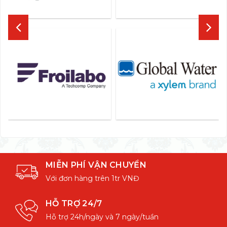
MIỄN PHÍ VẬN CHUYỂN
Với đơn hàng trên 1tr VNĐ
HỖ TRỢ 24/7
Hỗ trợ 24h/ngày và 7 ngày/tuần