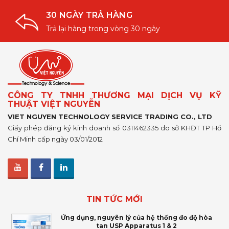
30 NGÀY TRẢ HÀNG
Trả lại hàng trong vòng 30 ngày
CÔNG TY TNHH THƯƠNG MẠI DỊCH VỤ KỸ
THUẬT VIỆT NGUYỄN
VIET NGUYEN TECHNOLOGY SERVICE TRADING CO., LTD
Giấy phép đăng ký kinh doanh số 0311462335 do sở KHĐT TP Hồ
Chí Minh cấp ngày 03/01/2012
TIN TỨC MỚI
Ứng dụng, nguyên lý của hệ thống đo độ hòa
tan USP Apparatus 1 & 2