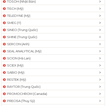
TOSOH (Nhật Bản)
t
TISCH (Mỹ)
i
o
TELEDYNE (Mỹ)
n
SMEG (Ý)
SINEO (Trung Quốc)
SHINE (Trung Quốc)
SERCON (Anh)
SEAL ANALYTICAL (Mỹ)
SCION (Hà Lan)
SCIEX (Mỹ)
SABIO (Mỹ)
RESTEK (Mỹ)
RAYTOR (Trung Quốc)
PROMOCHROM (Canada)
PRECISA (Thuỵ Sỹ)