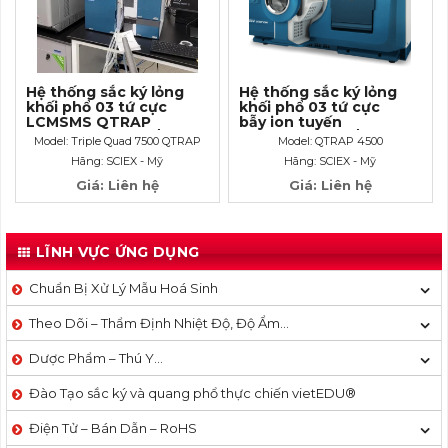
Hệ thống sắc ký lỏng
Hệ thống sắc ký lỏng
khối phổ 03 tứ cực
khối phổ 03 tứ cực
LCMSMS QTRAP
bẫy ion tuyến
Ready_độ nhạy S/N >
tính (QTRAP) S/N >
Model: Triple Quad 7500 QTRAP
Model: QTRAP 4500
3.000.000:1
300.000:1
Ready
Hãng: SCIEX - Mỹ
Hãng: SCIEX - Mỹ
Giá: Liên hệ
Giá: Liên hệ
LĨNH VỰC ỨNG DỤNG
Chuẩn Bị Xử Lý Mẫu Hoá Sinh
Theo Dõi – Thẩm Định Nhiệt Độ, Độ Ẩm…
Dược Phẩm – Thú Y…
Đào Tạo sắc ký và quang phổ thực chiến vietEDU®
Điện Tử – Bán Dẫn – RoHS