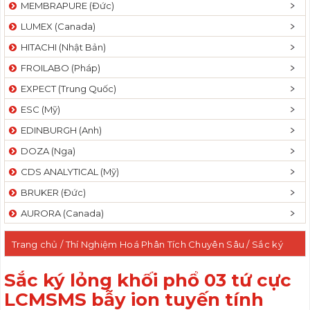
MEMBRAPURE (Đức)
LUMEX (Canada)
HITACHI (Nhật Bản)
FROILABO (Pháp)
EXPECT (Trung Quốc)
ESC (Mỹ)
EDINBURGH (Anh)
DOZA (Nga)
CDS ANALYTICAL (Mỹ)
BRUKER (Đức)
AURORA (Canada)
Trang chủ
/
Thí Nghiệm Hoá Phân Tích Chuyên Sâu
/ Sắc ký
lỏng khối phổ 03 tứ cực LCMSMS bẫy ion tuyến tính QTRAP
Sắc ký lỏng khối phổ 03 tứ cực
LCMSMS bẫy ion tuyến tính