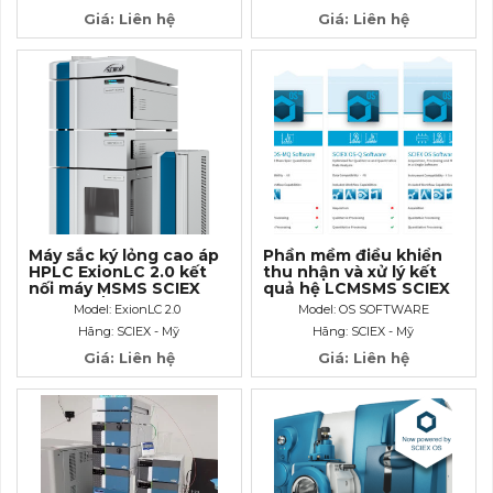
Giá: Liên hệ
Giá: Liên hệ
Máy sắc ký lỏng cao áp
Phần mềm điều khiển
HPLC ExionLC 2.0 kết
thu nhận và xử lý kết
nối máy MSMS SCIEX
quả hệ LCMSMS SCIEX
(860 bar/ 12.473 PSI)
OS SOFTWARE
Model: ExionLC 2.0
Model: OS SOFTWARE
Hãng: SCIEX - Mỹ
Hãng: SCIEX - Mỹ
Giá: Liên hệ
Giá: Liên hệ