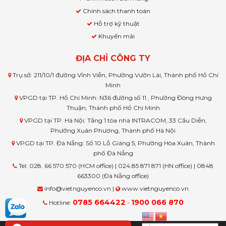
Chính sách thanh toán
Hỗ trợ kỹ thuật
Khuyến mãi
ĐỊA CHỈ CÔNG TY
Trụ sở: 211/10/1 đường Vĩnh Viễn, Phường Vườn Lài, Thành phố Hồ Chí
Minh
VPGD tại TP. Hồ Chí Minh: N36 đường số 11 , Phường Đông Hưng
Thuận, Thành phố Hồ Chí Minh
VPGD tại TP. Hà Nội: Tầng 1 tòa nhà INTRACOM, 33 Cầu Diễn,
Phường Xuân Phương, Thành phố Hà Nội
VPGD tại TP. Đà Nẵng: Số 10 Lỗ Giáng 5, Phường Hòa Xuân, Thành
phố Đà Nẵng
Tel: 028. 66 570 570 (HCM office) | 024.85 871 871 (HN office) | 0848
663300 (Đà Nẵng office)
info@vietnguyenco.vn |
www.vietnguyenco.vn
0785 664422
1900 066 870
Hotline:
-