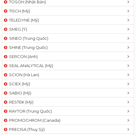
TOSOH (Nhật Bản)
t
TISCH (Mỹ)
i
o
TELEDYNE (Mỹ)
n
SMEG (Ý)
SINEO (Trung Quốc)
SHINE (Trung Quốc)
SERCON (Anh)
SEAL ANALYTICAL (Mỹ)
SCION (Hà Lan)
SCIEX (Mỹ)
SABIO (Mỹ)
RESTEK (Mỹ)
RAYTOR (Trung Quốc)
PROMOCHROM (Canada)
PRECISA (Thuỵ Sỹ)