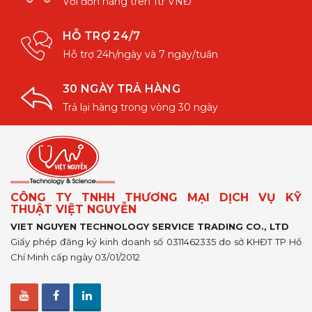
Với đơn hàng trên 1tr VNĐ
HỖ TRỢ 24/7
Hỗ trợ 24h/ngày và 7 ngày/tuần
30 NGÀY TRẢ HÀNG
Trả lại hàng trong vòng 30 ngày
CÔNG TY TNHH THƯƠNG MẠI DỊCH VỤ KỸ
THUẬT VIỆT NGUYỄN
VIET NGUYEN TECHNOLOGY SERVICE TRADING CO., LTD
Giấy phép đăng ký kinh doanh số 0311462335 do sở KHĐT TP Hồ
Chí Minh cấp ngày 03/01/2012