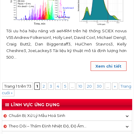
Tối ưu hóa hiệu năng với aeMRM trên hệ thống SCIEX novus
V55 Andrew Folkerson1, Holly Lee1, David Cox1, Michael Deng1,
Craig Butt2, Dan Biggerstaff3, HuiChen Stavros3, Kelly
Cheshire3, JoeLackey3 Tài liệu kỹ thuật mô tả định lượng hơn
500...
Xem chi tiết
Trang 1 trên 73
1
2
3
4
5
...
10
20
30
...
»
Trang
cuối »
LĨNH VỰC ỨNG DỤNG
Chuẩn Bị Xử Lý Mẫu Hoá Sinh
Theo Dõi – Thẩm Định Nhiệt Độ, Độ Ẩm…