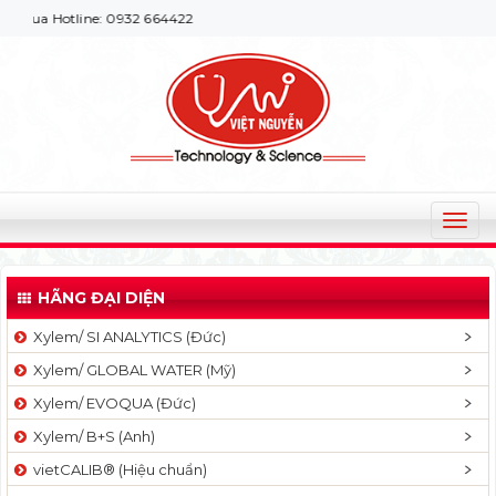
e: 0932 664422
T
o
g
HÃNG ĐẠI DIỆN
g
l
Xylem/ SI ANALYTICS (Đức)
e
Xylem/ GLOBAL WATER (Mỹ)
n
a
Xylem/ EVOQUA (Đức)
v
Xylem/ B+S (Anh)
i
g
vietCALIB® (Hiệu chuẩn)
a