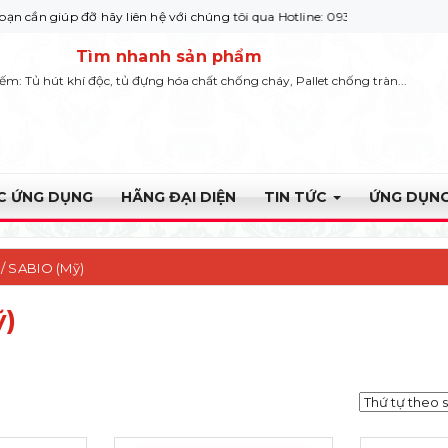
p đỡ hãy liên hệ với chúng tôi qua Hotline: 0932 664422
Tìm nhanh sản phẩm
iếm: Tủ hút khí độc, tủ đựng hóa chất chống cháy, Pallet chống tràn...
ỰC ỨNG DỤNG
HÃNG ĐẠI DIỆN
TIN TỨC
ỨNG DỤNG
 / SABIO (Mỹ)
ỹ)