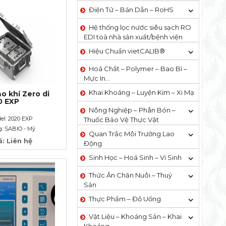
Điện Tử – Bán Dẫn – RoHS
Hệ thống lọc nước siêu sạch RO
EDI​​ toà nhà sản xuất/bệnh viện
Hiệu Chuẩn vietCALIB®
Hoá Chất – Polymer – Bao Bì –
Mực In…
Khai Khoáng – Luyện Kim – Xi Mạ
ạo khí Zero di
0 EXP
Nông Nghiệp – Phân Bón –
el: 2020 EXP
Thuốc Bảo Vệ Thực Vật
: SABIO - Mỹ
Quan Trắc Môi Trường Lao
á: Liên hệ
Động
Sinh Học – Hoá Sinh – Vi Sinh
Thức Ăn Chăn Nuôi – Thuỷ
Sản
Thực Phẩm – Đồ Uống
Vật Liệu – Khoáng Sản – Khai