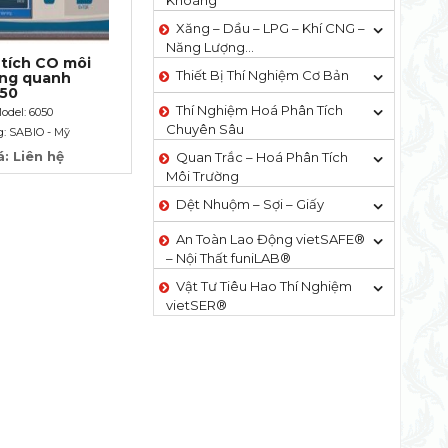
Khoáng
Xăng – Dầu – LPG – Khí CNG –
Năng Lượng…
tích CO môi
Thiết Bị Thí Nghiệm Cơ Bản
ung quanh
050
Thí Nghiệm Hoá Phân Tích
odel: 6050
Chuyên Sâu
: SABIO - Mỹ
á: Liên hệ
Quan Trắc – Hoá Phân Tích
Môi Trường
Dệt Nhuộm – Sợi – Giấy
An Toàn Lao Động vietSAFE®
– Nội Thất funiLAB®
Vật Tư Tiêu Hao Thí Nghiệm
vietSER®