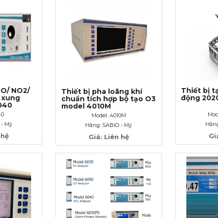
NO/ NO2/
Thiết bị t
Thiết bị pha loãng khí
 xung
động 202
chuẩn tích hợp bộ tạo O3
040
model 4010M
40
Mod
Model: 4010M
 - Mỹ
Hãng
Hãng: SABIO - Mỹ
 hệ
Gi
Giá: Liên hệ