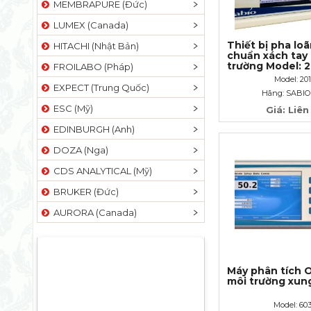
MEMBRAPURE (Đức)
LUMEX (Canada)
Thiết bị pha loã
HITACHI (Nhật Bản)
chuẩn xách tay 
trường Model: 
FROILABO (Pháp)
Model: 20
EXPECT (Trung Quốc)
Hãng: SABIO
ESC (Mỹ)
Giá: Liên
EDINBURGH (Anh)
DOZA (Nga)
CDS ANALYTICAL (Mỹ)
BRUKER (Đức)
AURORA (Canada)
Máy phân tích 
môi trường xun
Model: 60