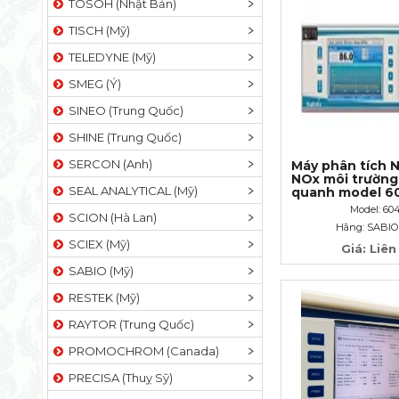
TOSOH (Nhật Bản)
TISCH (Mỹ)
TELEDYNE (Mỹ)
SMEG (Ý)
SINEO (Trung Quốc)
SHINE (Trung Quốc)
SERCON (Anh)
Máy phân tích 
NOx môi trường
SEAL ANALYTICAL (Mỹ)
quanh model 6
Model: 60
SCION (Hà Lan)
Hãng: SABIO
SCIEX (Mỹ)
Giá: Liên
SABIO (Mỹ)
RESTEK (Mỹ)
RAYTOR (Trung Quốc)
PROMOCHROM (Canada)
PRECISA (Thuỵ Sỹ)