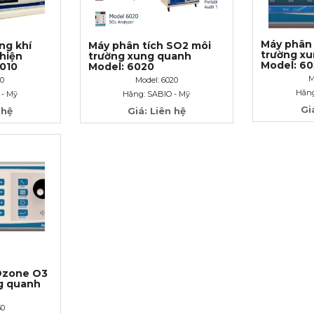
Máy phân 
ng khí
Máy phân tích SO2 môi
trường x
hiện
trường xung quanh
Model: 6
2010
Model: 6020
M
10
Model: 6020
Hãng
 - Mỹ
Hãng: SABIO - Mỹ
Gi
 hệ
Giá: Liên hệ
Ozone O3
g quanh
30