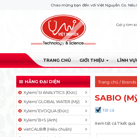
Chào mừng bạn đến với Việt Nguyễn Co. Nếu bạn cần giú
Gợi ý tìm k
TRANG CHỦ
GIỚI THIỆU
LĨNH V
HÃNG ĐẠI DIỆN
Trang chủ
/ Brands
Xylem/ SI ANALYTICS (Đức)
SABIO (M
Xylem/ GLOBAL WATER (Mỹ)
Tất cả
Xylem/ EVOQUA (Đức)
Xylem/ B+S (Anh)
Xem tất cả 7 kết quả
vietCALIB® (Hiệu chuẩn)