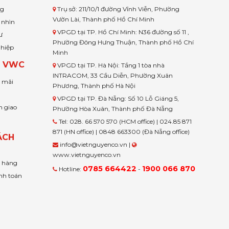
ng
Trụ sở: 211/10/1 đường Vĩnh Viễn, Phường
Vườn Lài, Thành phố Hồ Chí Minh
 nhìn
VPGD tại TP. Hồ Chí Minh: N36 đường số 11 ,
ư
Phường Đông Hưng Thuận, Thành phố Hồ Chí
ghiệp
Minh
H VWC
VPGD tại TP. Hà Nội: Tầng 1 tòa nhà
INTRACOM, 33 Cầu Diễn, Phường Xuân
u mãi
Phương, Thành phố Hà Nội
VPGD tại TP. Đà Nẵng: Số 10 Lỗ Giáng 5,
n giao
Phường Hòa Xuân, Thành phố Đà Nẵng
Tel: 028. 66 570 570 (HCM office) | 024.85 871
871 (HN office) | 0848 663300 (Đà Nẵng office)
ÁCH
info@vietnguyenco.vn |
www.vietnguyenco.vn
n hàng
0785 664422
1900 066 870
Hotline:
-
nh toán
t