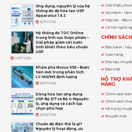
Giới thiệu chu
Ứng dụng, nguyên lý của hệ
thống đo độ hòa tan USP
Sứ mệnh - tầm
Apparatus 1 & 2
Ỹ
Hợp tác - đầu t
30/07/2026
Cơ hội nghề n
,
Hệ thống đo TOC Online
CHÍNH SÁC
trong lĩnh vực Dược phẩm –
P
Giải pháp giám sát nước
tinh khiết theo tiêu chuẩn
Bảo hành - hậ
USP
Giao hàng
14/07/2026
Đào tạo, chuyể
Khám phá Novus V55 – Bước
Bảo mật
tiến mới trong phân tích
LC-MS/MS định lượng
HỖ TRỢ KH
06/07/2026
HÀNG
Chính sách bá
Dòng hòa tan ứng dụng
USP Bộ 3/7 và Bộ 4: Nguyên
Chính sách tha
lý, ứng dụng và cách lựa
chọn phù hợp
Hỗ trợ kỹ thuậ
30/06/2026
Khuyến mãi
Chuẩn độ điện thế là gì?
Nguyên lý hoạt động, ưu