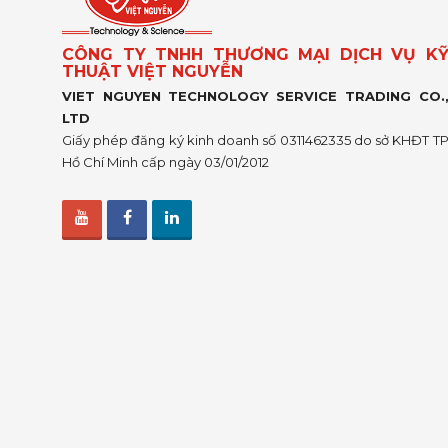
CÔNG TY TNHH THƯƠNG MẠI DỊCH VỤ K
THUẬT VIỆT NGUYỄN
VIET NGUYEN TECHNOLOGY SERVICE TRADING CO.
LTD
Giấy phép đăng ký kinh doanh số 0311462335 do sở KHĐT T
Hồ Chí Minh cấp ngày 03/01/2012