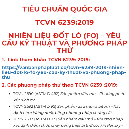
TIÊU CHUẨN QUỐC GIA
TCVN 6239:2019
NHIÊN LIỆU ĐỐT LÒ (FO) – YÊU
C
Ầ
U KỸ THUẬT VÀ PHƯƠNG PHÁP
TH
Ử
1. Link tham khảo TCVN 6239: 2019:
https://vanbanphapluat.co/tcvn-6239-2019-nhien-
lieu-dot-lo-fo-yeu-cau-ky-thuat-va-phuong-phap-
thu
2. Các phương pháp thử theo TCVN 6239 :2019:
TCVN 2690 (ASTM D 482)
Sản phẩm dầu mỏ – Phương pháp
xác đ
ị
nh tro.
TCVN 2692 (ASTM D 95)
Sản phẩm dầu mỏ và bitum – Xác
đ
ịnh
hàm lượng nước bằng phương pháp chưng cất.
TCVN 2693 (ASTM D 93)
Sản phẩm dầu mỏ – Phương pháp
xác định điểm chớp cháy bằng thiết bị thử cốc kín Pensky –