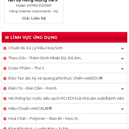
theo ASTM D4294
Model: K47900 EDX1000
(TCVN 3172) K47900
Hãng: Koehler Instruments - Mỹ
EDX1000
Giá: Liên hệ
LĨNH VỰC ỨNG DỤNG
Chuẩn Bị Xử Lý Mẫu Hoá Sinh
Theo Dõi – Thẩm Định Nhiệt Độ, Độ Ẩm…
Dược Phẩm – Thú Y…
Đào Tạo sắc ký và quang phổ thực chiến vietEDU®
Điện Tử – Bán Dẫn – RoHS
Hệ thống lọc nước siêu sạch RO EDI​​ toà nhà sản xuất/bệnh viện
Hiệu Chuẩn vietCALIB®
Hoá Chất – Polymer – Bao Bì – Mực In…
Khai Khoáng – Luyện Kim – Xi Mạ