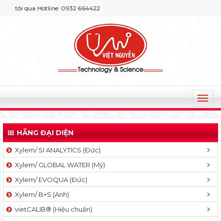
i qua Hotline: 0932 664422
T
o
g
HÃNG ĐẠI DIỆN
g
l
Xylem/ SI ANALYTICS (Đức)
e
Xylem/ GLOBAL WATER (Mỹ)
n
a
Xylem/ EVOQUA (Đức)
v
Xylem/ B+S (Anh)
i
g
vietCALIB® (Hiệu chuẩn)
a