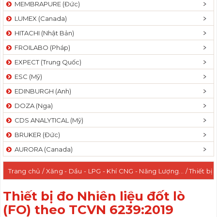
MEMBRAPURE (Đức)
LUMEX (Canada)
HITACHI (Nhật Bản)
FROILABO (Pháp)
EXPECT (Trung Quốc)
ESC (Mỹ)
EDINBURGH (Anh)
DOZA (Nga)
CDS ANALYTICAL (Mỹ)
BRUKER (Đức)
AURORA (Canada)
Trang chủ
/
Xăng - Dầu - LPG - Khí CNG - Năng Lượng...
/ Thiết bị
đo Nhiên liệu đốt lò (FO) theo TCVN 6239:2019
Thiết bị đo Nhiên liệu đốt lò
(FO) theo TCVN 6239:2019