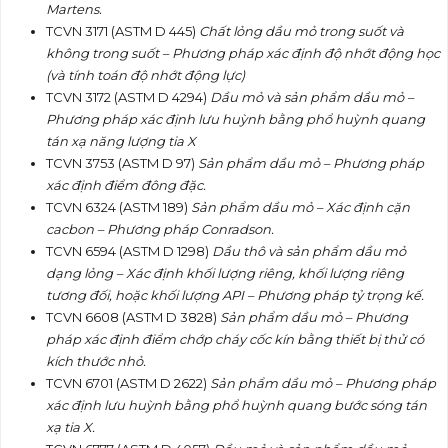
Martens.
TCVN 3171 (ASTM D 445)
Chất l
ỏ
ng dầu mỏ trong suốt và
không trong suốt – Phương pháp xác định độ nhớt động học
(và t
í
nh toán độ nhớt động lực)
TCVN 3172 (ASTM D 4294)
Dầu mỏ và sản phẩm dầu mỏ –
Phương pháp xác định lưu huỳnh bằng ph
ổ
huỳnh quang
tán xạ năng lượng tia X
TCVN 3753 (ASTM D 97)
Sản phẩm dầu mỏ – Phương pháp
x
á
c định điểm đông đặc.
TCVN 6324 (ASTM 189)
Sản phẩm dầu mỏ – Xác định cặn
cacbon – Phương ph
á
p Conradson.
TCVN 6594 (ASTM D 1298)
Dầu th
ô
và sản phẩm dầu mỏ
dạng lỏng – Xác định khối lượng riêng, khối lượng riêng
tương đối, hoặc khối lượng API – Phương pháp t
ỷ
trọng kế.
TCVN 6608 (ASTM D 3828)
Sản phẩm dầu m
ỏ
– Phương
pháp xác định đi
ể
m chớp cháy cốc kín bằng thiết bị thử có
kích thước nhỏ.
TCVN 6701 (ASTM D 2622)
S
ản phẩm dầu mỏ – Phương pháp
xác định lưu huỳnh bằng ph
ổ
huỳnh quang bước sóng tán
xạ tia X.