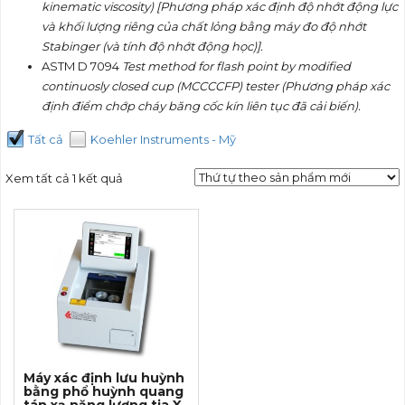
kinematic viscosity) [Phương pháp xác định độ nhớt động lực
và khối lượng riêng c
ủ
a chất lỏng bằng máy đo độ nhớt
Stabinger (và tính độ nhớt động học)].
ASTM D 7094
Test method for flash point by modified
continuosly closed cup (MCCCCFP) tester (Phương pháp xác
định điểm chớp cháy băng cốc kín liên tục đã cải biến).
Tất cả
Koehler Instruments - Mỹ
Xem tất cả 1 kết quả
Máy xác định lưu huỳnh
bằng phổ huỳnh quang
tán xạ năng lượng tia X