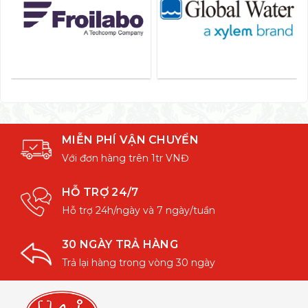
MIỄN PHÍ VẬN CHUYỂN
Với đơn hàng trên 1tr VNĐ
HỖ TRỢ 24/7
Hỗ trợ 24h/ngày và 7 ngày/tuần
30 NGÀY TRẢ HÀNG
Trả lại hàng trong vòng 30 ngày