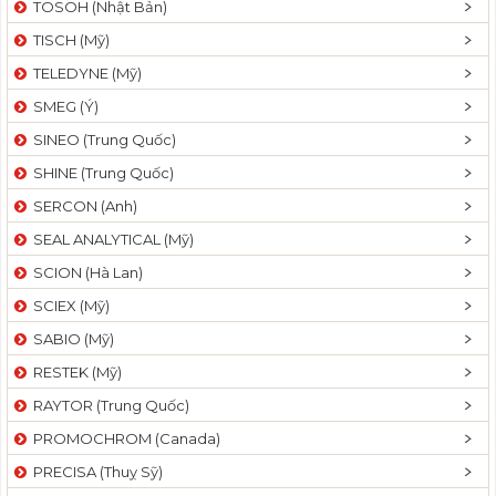
TOSOH (Nhật Bản)
t
TISCH (Mỹ)
i
o
TELEDYNE (Mỹ)
n
SMEG (Ý)
SINEO (Trung Quốc)
SHINE (Trung Quốc)
SERCON (Anh)
SEAL ANALYTICAL (Mỹ)
SCION (Hà Lan)
SCIEX (Mỹ)
SABIO (Mỹ)
RESTEK (Mỹ)
RAYTOR (Trung Quốc)
PROMOCHROM (Canada)
PRECISA (Thuỵ Sỹ)