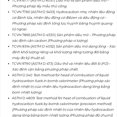
TCVN 6777 (ASTM D 4057)
Dầu mỏ và sản phẩm dầu mỏ
–
Phương pháp lấy mẫu thủ công.
TCVN 7760 (ASTM D 5453)
Hydrocacbon nhẹ, nhiên liệu động
cơ đánh lửa, nhiên liệu động cơ
điêzen và dầu động cơ –
Phương pháp xác định t
ổ
ng lưu huỳnh bằng huỳnh quang
tử ngoại.
TCVN 7865 (ASTM D 4530)
Sản phẩm dầu mỏ – Phương pháp
xác định cặn cacbon (Phương pháp vi lượng).
TCVN 8314 (ASTM D 4052)
S
ả
n phẩm dầu mỏ dạng lỏng – Xác
định khối lượng riêng và khối lượng riêng tương đối bằng
máy đo kỹ thuật số.
TCVN 9790 (ASTM D 473)
Dầu thô và nhiên liệu đốt lò (FO) –
Xác định cặn bằng phương pháp chiết.
ASTM D 240
Test method for head of combustion of liquid
hydrocarbon fuels in bomb calorimeter (Phương pháp xác
định nhiệt trị của nhiên liệu hydrocacbon dạng lỏng bằng
bom nhiệt lượng)
ASTM D 4809
Test method for heat of combustion of liquid
hydrocarbon fuels by bomb calorimeter (precision method)
[Phương pháp xác định nhiệt trị của nhiên liệu hydrocacbon
dạng lỏng bằng bom nhiệt lượng (Phương pháp độ chụm)]