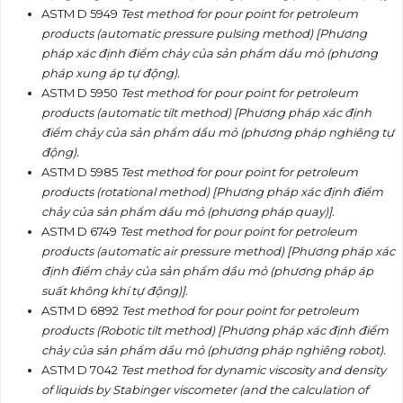
ASTM D 5949
Test method for pour point for petroleum
products (automatic pressure pulsing method) [Phương
pháp xác định điểm chảy c
ủ
a sản phẩm dầu mỏ (phương
pháp xung áp tự động).
ASTM D 5950
Test method for pour point for petroleum
products (automatic tilt method) [Phương pháp xác định
điểm chảy của sản ph
ẩ
m dầu m
ỏ
(phương pháp nghiêng tự
động).
ASTM D 5985
Test method for pour point for petroleum
products (rotational method) [Phương pháp xác định điểm
chảy của sản phẩm dầu mỏ (phương pháp quay)].
ASTM D 6749
Test method for pour point for petroleum
products (automatic air pressure method) [Phương pháp xác
định điểm chảy của sản phẩm dầu mỏ (phương pháp áp
suất không khí tự động)].
ASTM D 6892
Test method for pour point for petroleum
products (Robotic tilt method) [Phương pháp xác định điểm
chảy của sản phẩm dầu mỏ (phương pháp nghiêng robot).
ASTM D 7042
Test method for dynamic viscosity and density
of liquids by
S
tabinger viscometer (and the calculation of