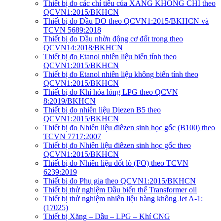
Thiết bị đo các chỉ tiêu của XĂNG KHÔNG CHÌ theo
QCVN1:2015/BKHCN
Thiết bị đo Dầu DO theo QCVN1:2015/BKHCN và
TCVN 5689:2018
Thiết bị đo Dầu nhờn động cơ đốt trong theo
QCVN14:2018/BKHCN
Thiết bị đo Etanol nhiên liệu biến tính theo
QCVN1:2015/BKHCN
Thiết bị đo Etanol nhiên liệu không biến tính theo
QCVN1:2015/BKHCN
Thiết bị đo Khí hóa lỏng LPG theo QCVN
8:2019/BKHCN
Thiết bị đo nhiên liệu Diezen B5 theo
QCVN1:2015/BKHCN
Thiết bị đo Nhiên liệu điêzen sinh học gốc (B100) theo
TCVN 7717:2007
Thiết bị đo Nhiên liệu điêzen sinh học gốc theo
QCVN1:2015/BKHCN
Thiết bị đo Nhiên liệu đốt lò (FO) theo TCVN
6239:2019
Thiết bị đo Phụ gia theo QCVN1:2015/BKHCN
Thiết bị thử nghiệm Dầu biến thế Transformer oil
Thiết bị thử nghiệm nhiên liệu hàng không Jet A-1:
(17025)
Thiết bị Xăng – Dầu – LPG – Khí CNG