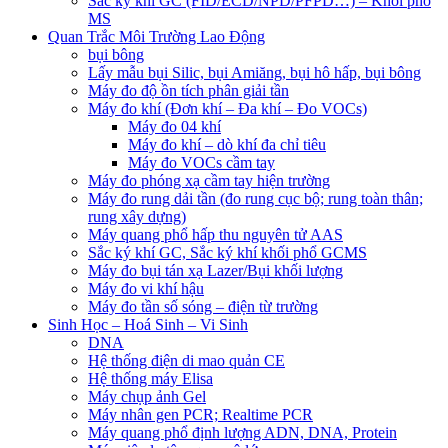
Sắc ký khí GC (FID/ECD/NPD/PFPD…) – Khối phổ
MS
Quan Trắc Môi Trường Lao Động
bụi bông
Lấy mẫu bụi Silic, bụi Amiăng, bụi hô hấp, bụi bông
Máy đo độ ồn tích phân giải tần
Máy đo khí (Đơn khí – Đa khí – Đo VOCs)
Máy đo 04 khí
Máy đo khí – dò khí đa chỉ tiêu
Máy đo VOCs cầm tay
Máy đo phóng xạ cầm tay hiện trường
Máy đo rung dải tần (đo rung cục bộ; rung toàn thân;
rung xây dựng)
Máy quang phổ hấp thu nguyên tử AAS
Sắc ký khí GC, Sắc ký khí khối phổ GCMS
Máy đo bụi tán xạ Lazer/Bụi khối lượng
Máy đo vi khí hậu
Máy đo tần số sóng – điện từ trường
Sinh Học – Hoá Sinh – Vi Sinh
DNA
Hệ thống điện di mao quản CE
Hệ thống máy Elisa
Máy chụp ảnh Gel
Máy nhân gen PCR; Realtime PCR
Máy quang phổ định lượng ADN, DNA, Protein