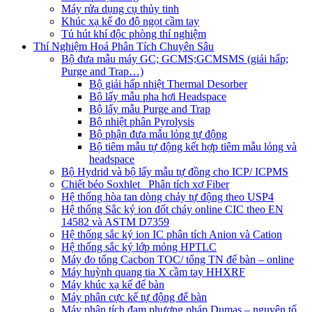
Máy rửa dụng cụ thủy tinh
Khúc xạ kế đo độ ngọt cầm tay
Tủ hút khí độc phòng thí nghiệm
Thí Nghiệm Hoá Phân Tích Chuyên Sâu
Bộ đưa mẫu máy GC; GCMS;GCMSMS (giải hấp;
Purge and Trap…)
Bộ giải hấp nhiệt Thermal Desorber
Bộ lấy mẫu pha hơi Headspace
Bộ lấy mẫu Purge and Trap
Bộ nhiệt phân Pyrolysis
Bộ phận đưa mẫu lỏng tự động
Bộ tiêm mẫu tự động kết hợp tiêm mẫu lỏng và
headspace
Bộ Hydrid và bộ lấy mẫu tự đồng cho ICP/ ICPMS
Chiết béo Soxhlet_ Phân tích xơ Fiber
Hệ thống hòa tan dòng chảy tự động theo USP4
Hệ thống Sắc ký ion đốt cháy online CIC theo EN
14582 và ASTM D7359
Hệ thống sắc ký ion IC phân tích Anion và Cation
Hệ thống sắc ký lớp mỏng HPTLC
Máy đo tổng Cacbon TOC/ tổng TN để bàn – online
Máy huỳnh quang tia X cầm tay HHXRF
Máy khúc xạ kế để bàn
Máy phân cực kế tự động để bàn
Máy phân tích đạm phương pháp Dumas – nguyên tố