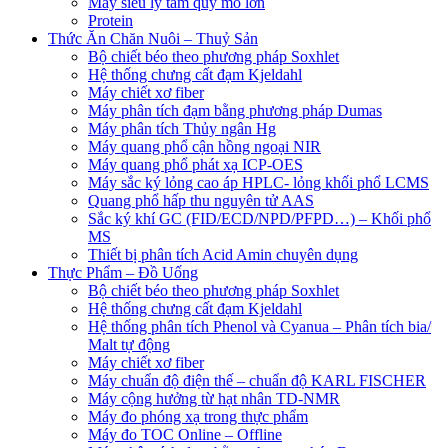
Máy siêu ly tâm quy mô lớn
Protein
Thức Ăn Chăn Nuôi – Thuỷ Sản
Bộ chiết béo theo phương pháp Soxhlet
Hệ thống chưng cất đạm Kjeldahl
Máy chiết xơ fiber
Máy phân tích đạm bằng phương pháp Dumas
Máy phân tích Thủy ngân Hg
Máy quang phổ cận hồng ngoại NIR
Máy quang phổ phát xạ ICP-OES
Máy sắc ký lỏng cao áp HPLC- lỏng khối phổ LCMS
Quang phổ hấp thu nguyên tử AAS
Sắc ký khí GC (FID/ECD/NPD/PFPD…) – Khối phổ
MS
Thiết bị phân tích Acid Amin chuyên dụng
Thực Phẩm – Đồ Uống
Bộ chiết béo theo phương pháp Soxhlet
Hệ thống chưng cất đạm Kjeldahl
Hệ thống phân tích Phenol và Cyanua – Phân tích bia/
Malt tự động
Máy chiết xơ fiber
Máy chuẩn độ điện thế – chuẩn độ KARL FISCHER
Máy cộng hưởng từ hạt nhân TD-NMR
Máy đo phóng xạ trong thực phẩm
Máy đo TOC Online – Offline