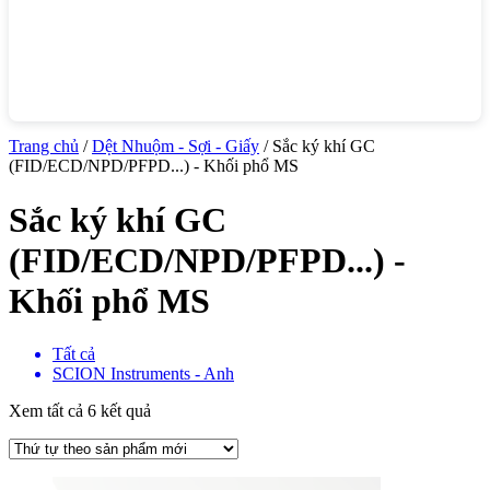
Trang chủ
/
Dệt Nhuộm - Sợi - Giấy
/ Sắc ký khí GC
(FID/ECD/NPD/PFPD...) - Khối phổ MS
Sắc ký khí GC
(FID/ECD/NPD/PFPD...) -
Khối phổ MS
Tất cả
SCION Instruments - Anh
Xem tất cả 6 kết quả