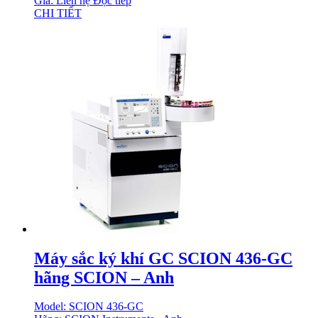
Giá: Liên hệ
Đọc tiếp
CHI TIẾT
Máy sắc ký khí GC SCION 436-GC
hãng SCION – Anh
Model: SCION 436-GC