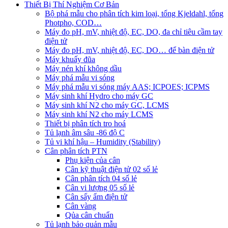
Thiết Bị Thí Nghiệm Cơ Bản
Bộ phá mẫu cho phân tích kim loại, tổng Kjeldahl, tổng
Photpho, COD…
Máy đo pH, mV, nhiệt độ, EC, DO, đa chỉ tiêu cầm tay
điện tử
Máy đo pH, mV, nhiệt độ, EC, DO… để bàn điện tử
Máy khuấy đũa
Máy nén khí không dầu
Máy phá mẫu vi sóng
Máy phá mẫu vi sóng máy AAS; ICPOES; ICPMS
Máy sinh khí Hydro cho máy GC
Máy sinh khí N2 cho máy GC, LCMS
Máy sinh khí N2 cho máy LCMS
Thiết bị phân tích tro hoá
Tủ lạnh âm sâu -86 độ C
Tủ vi khí hậu – Humidity (Stability)
Cân phân tích PTN
Phụ kiện của cân
Cân kỹ thuật điện tử 02 số lẻ
Cân phân tích 04 số lẻ
Cân vi lượng 05 số lẻ
Cân sấy ẩm điện tử
Cân vàng
Qủa cân chuẩn
Tủ lạnh bảo quản mẫu