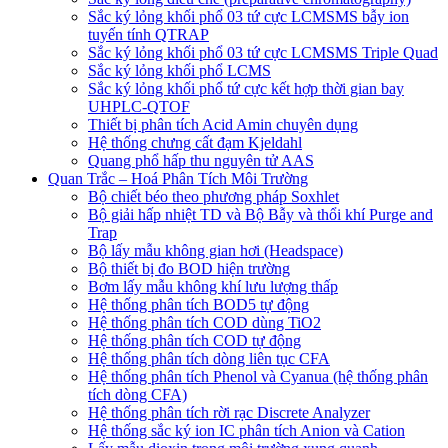
Sắc ký lỏng khối phổ 03 tứ cực LCMSMS bẫy ion
tuyến tính QTRAP
Sắc ký lỏng khối phổ 03 tứ cực LCMSMS Triple Quad
Sắc ký lỏng khối phổ LCMS
Sắc ký lỏng khối phổ tứ cực kết hợp thời gian bay
UHPLC-QTOF
Thiết bị phân tích Acid Amin chuyên dụng
Hệ thống chưng cất đạm Kjeldahl
Quang phổ hấp thu nguyên tử AAS
Quan Trắc – Hoá Phân Tích Môi Trường
Bộ chiết béo theo phương pháp Soxhlet
Bộ giải hấp nhiệt TD và Bộ Bẫy và thổi khí Purge and
Trap
Bộ lấy mẫu không gian hơi (Headspace)
Bộ thiết bị đo BOD hiện trường
Bơm lấy mẫu không khí lưu lượng thấp
Hệ thống phân tích BOD5 tự động
Hệ thống phân tích COD dùng TiO2
Hệ thống phân tích COD tự động
Hệ thống phân tích dòng liên tục CFA
Hệ thống phân tích Phenol và Cyanua (hệ thống phân
tích dòng CFA)
Hệ thống phân tích rời rạc Discrete Analyzer
Hệ thống sắc ký ion IC phân tích Anion và Cation