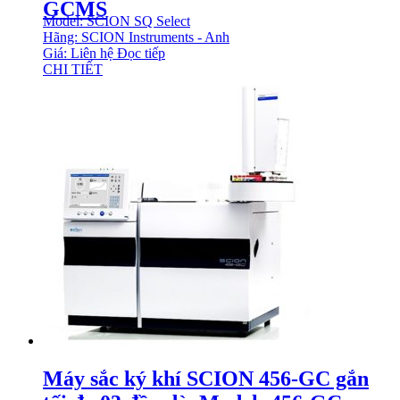
GCMS
Model: SCION SQ Select
Hãng: SCION Instruments - Anh
Giá: Liên hệ
Đọc tiếp
CHI TIẾT
Máy sắc ký khí SCION 456-GC gắn