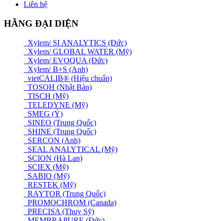
Liên hệ
HÃNG ĐẠI DIỆN
Xylem/ SI ANALYTICS (Đức)
Xylem/ GLOBAL WATER (Mỹ)
Xylem/ EVOQUA (Đức)
Xylem/ B+S (Anh)
vietCALIB® (Hiệu chuẩn)
TOSOH (Nhật Bản)
TISCH (Mỹ)
TELEDYNE (Mỹ)
SMEG (Ý)
SINEO (Trung Quốc)
SHINE (Trung Quốc)
SERCON (Anh)
SEAL ANALYTICAL (Mỹ)
SCION (Hà Lan)
SCIEX (Mỹ)
SABIO (Mỹ)
RESTEK (Mỹ)
RAYTOR (Trung Quốc)
PROMOCHROM (Canada)
PRECISA (Thuỵ Sỹ)
MEMBRAPURE (Đức)