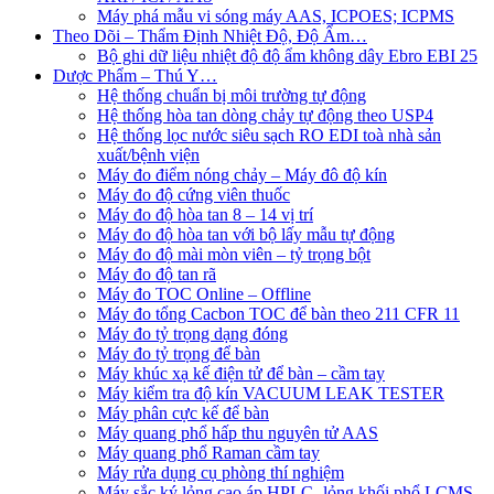
Máy phá mẫu vi sóng máy AAS, ICPOES; ICPMS
Theo Dõi – Thẩm Định Nhiệt Độ, Độ Ẩm…
Bộ ghi dữ liệu nhiệt độ độ ẩm không dây Ebro EBI 25
Dược Phẩm – Thú Y…
Hệ thống chuẩn bị môi trường tự động
Hệ thống hòa tan dòng chảy tự động theo USP4
Hệ thống lọc nước siêu sạch RO EDI​​ toà nhà sản
xuất/bệnh viện
Máy đo điểm nóng chảy – Máy đô độ kín
Máy đo độ cứng viên thuốc
Máy đo độ hòa tan 8 – 14 vị trí
Máy đo độ hòa tan với bộ lấy mẫu tự động
Máy đo độ mài mòn viên – tỷ trọng bột
Máy đo độ tan rã
Máy đo TOC Online – Offline
Máy đo tổng Cacbon TOC để bàn theo 211 CFR 11
Máy đo tỷ trọng dạng đóng
Máy đo tỷ trọng để bàn
Máy khúc xạ kế điện tử để bàn – cầm tay
Máy kiểm tra độ kín VACUUM LEAK TESTER
Máy phân cực kế để bàn
Máy quang phổ hấp thu nguyên tử AAS
Máy quang phổ Raman cầm tay
Máy rửa dụng cụ phòng thí nghiệm
Máy sắc ký lỏng cao áp HPLC- lỏng khối phổ LCMS