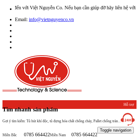
ới Việt Nguyễn Co. Nếu bạn cần giúp đỡ hãy liên hệ với chúng tôi qu
Email:
info@vietnguyenco.vn
Hỗ trợ
Tìm nhanh sản phẩm
khách
Gợi ý tìm kiếm: Tủ hút khí độc, tủ đựng hóa chất chống cháy, Pallet chống tràn...
hàng
Toggle navigation
0785 664422
0785 664422
Miền Bắc
Miền Nam