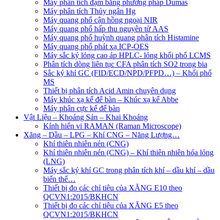
Máy phân tích đạm bằng phương pháp Dumas
Máy phân tích Thủy ngân Hg
Máy quang phổ cận hồng ngoại NIR
Máy quang phổ hấp thu nguyên tử AAS
Máy quang phổ huỳnh quang phân tích Histamine
Máy quang phổ phát xạ ICP-OES
Máy sắc ký lỏng cao áp HPLC- lỏng khối phổ LCMS
Phân tích dòng liên tục CFA phân tích SO2 trong bia
Sắc ký khí GC (FID/ECD/NPD/PFPD…) – Khối phổ
MS
Thiết bị phân tích Acid Amin chuyên dụng
Máy khúc xạ kế để bàn – Khúc xạ kế Abbe
Máy phân cực kế để bàn
Vật Liệu – Khoáng Sản – Khai Khoáng
Kính hiển vi RAMAN (Raman Microscope)
Xăng – Dầu – LPG – Khí CNG – Năng Lượng…
Khí thiên nhiên nén (CNG)
Khí thiên nhiên nén (CNG) – Khí thiên nhiên hóa lỏng
(LNG)
Máy sắc ký khí GC trong phân tích khí – dầu khí – dầu
biến thế…
Thiết bị đo các chỉ tiêu của XĂNG E10 theo
QCVN1:2015/BKHCN
Thiết bị đo các chỉ tiêu của XĂNG E5 theo
QCVN1:2015/BKHCN