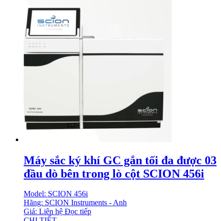
Máy sắc ký khí GC gắn tối đa được 03
đầu dò bên trong lò cột SCION 456i
Model: SCION 456i
Hãng: SCION Instruments - Anh
Giá: Liên hệ
Đọc tiếp
CHI TIẾT