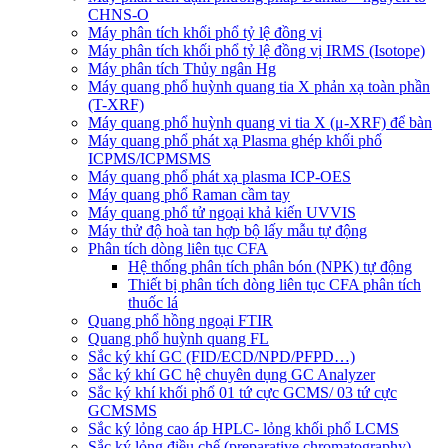
CHNS-O
Máy phân tích khối phổ tỷ lệ đồng vị
Máy phân tích khối phổ tỷ lệ đồng vị IRMS (Isotope)
Máy phân tích Thủy ngân Hg
Máy quang phổ huỳnh quang tia X phản xạ toàn phần
(T-XRF)
Máy quang phổ huỳnh quang vi tia X (μ-XRF) để bàn
Máy quang phổ phát xạ Plasma ghép khối phổ
ICPMS/ICPMSMS
Máy quang phổ phát xạ plasma ICP-OES
Máy quang phổ Raman cầm tay
Máy quang phổ tử ngoại khả kiến UVVIS
Máy thử độ hoà tan hợp bộ lấy mẫu tự động
Phân tích dòng liên tục CFA
Hệ thống phân tích phân bón (NPK) tự động
Thiết bị phân tích dòng liên tục CFA phân tích
thuốc lá
Quang phổ hồng ngoại FTIR
Quang phổ huỳnh quang FL
Sắc ký khí GC (FID/ECD/NPD/PFPD…)
Sắc ký khí GC hệ chuyên dụng GC Analyzer
Sắc ký khí khối phổ 01 tứ cực GCMS/ 03 tứ cực
GCMSMS
Sắc ký lỏng cao áp HPLC- lỏng khối phổ LCMS
Sắc ký lỏng điều chế (preparative chromatography)