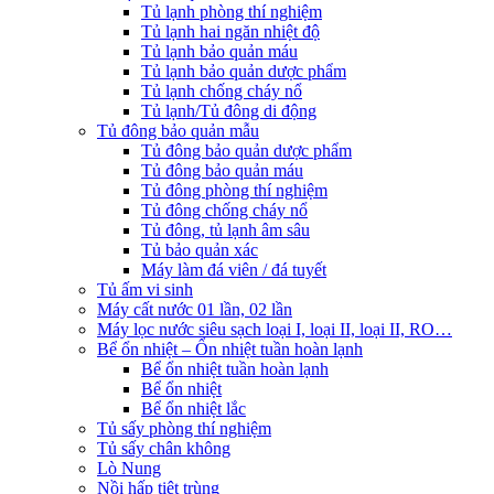
Tủ lạnh phòng thí nghiệm
Tủ lạnh hai ngăn nhiệt độ
Tủ lạnh bảo quản máu
Tủ lạnh bảo quản dược phẩm
Tủ lạnh chống cháy nổ
Tủ lạnh/Tủ đông di động
Tủ đông bảo quản mẫu
Tủ đông bảo quản dược phẩm
Tủ đông bảo quản máu
Tủ đông phòng thí nghiệm
Tủ đông chống cháy nổ
Tủ đông, tủ lạnh âm sâu
Tủ bảo quản xác
Máy làm đá viên / đá tuyết
Tủ ấm vi sinh
Máy cất nước 01 lần, 02 lần
Máy lọc nước siêu sạch loại I, loại II, loại II, RO…
Bể ổn nhiệt – Ổn nhiệt tuần hoàn lạnh
Bể ổn nhiệt tuần hoàn lạnh
Bể ổn nhiệt
Bể ổn nhiệt lắc
Tủ sấy phòng thí nghiệm
Tủ sấy chân không
Lò Nung
Nồi hấp tiệt trùng