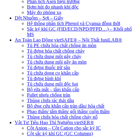
Phân tích Asen hiện trường
Bơm hút đo nhanh khí độc
Máy đo phóng xạ
Dệt Nhuộm – Sợi – Giấy
Hệ thống phân tích Phenol và Cyanua đồng thời
Sắc ký khí GC (FID/ECD/NPD/PFPD…) – Khối phổ
MS
An Toàn Lao Động vietSAFE® – Nội Thất funiLAB®
Tủ PE chứa hóa chất chống ăn mòn
Tủ đựng hóa chất chống cháy
Tủ chứa dung môi gây cháy
Tủ chứa dung môi gây ăn mòn
Tủ đựng thuốc trừ sâu
Tủ chứa dụng cụ khẩn cấp
Tủ đựng bình khí
Tủ chứa dung môi độc hại
Bộ rửa mắt – tắm khẩn cấp
Pallet nhựa chống tràn
Thùng chứa rác thải dầu
Bộ ứng cứu khẩn cấp tràn dầu/ hóa chất
Phao thấm/ tấm thấm/ gối thấm/ cuộn thấm
Thùng chứa hóa chất chống cháy nổ
Vật Tư Tiêu Hao Thí Nghiệm vietSER®
Cột Anion – Cột Cation cho sắc ký IC
Cột sắc ký khí GC (GC Columns)