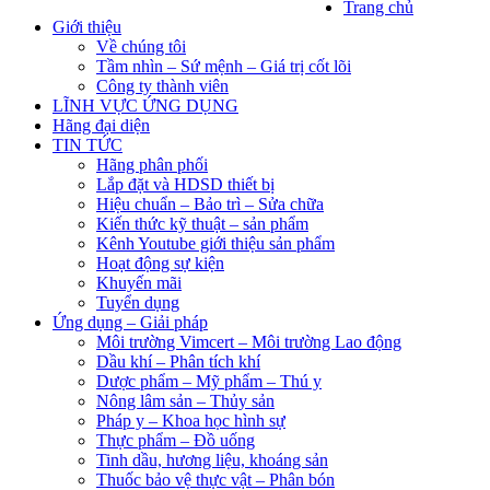
Trang chủ
Giới thiệu
Về chúng tôi
Tầm nhìn – Sứ mệnh – Giá trị cốt lõi
Công ty thành viên
LĨNH VỰC ỨNG DỤNG
Hãng đại diện
TIN TỨC
Hãng phân phối
Lắp đặt và HDSD thiết bị
Hiệu chuẩn – Bảo trì – Sửa chữa
Kiến thức kỹ thuật – sản phẩm
Kênh Youtube giới thiệu sản phẩm
Hoạt động sự kiện
Khuyến mãi
Tuyển dụng
Ứng dụng – Giải pháp
Môi trường Vimcert – Môi trường Lao động
Dầu khí – Phân tích khí
Dược phẩm – Mỹ phẩm – Thú y
Nông lâm sản – Thủy sản
Pháp y – Khoa học hình sự
Thực phẩm – Đồ uống
Tinh dầu, hương liệu, khoáng sản
Thuốc bảo vệ thực vật – Phân bón