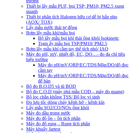
trường
Thiết bị lấy mẫu PUF, bụi TSP; PM10; PM2.5 xung
quanh
Thiết bị phân tích Halogen hữu cơ dễ bị hấp phụ
(AOX/ TOX)
Lấy mẫu nước thải tự động
Bơm lấy mẫu khí/mẫu bụi
Bộ lấy mẫu bụi khí thải ống khói Isokinetic
Trạm ấy mẫu bụi TSP/PM10/ PM2.5
Bơm lấy mẫu khí cầm tay thể tích nhỏ/ IAQ
Máy đo pH, mV, nhiệt độ, EC, DO…- đo đa chỉ tiêu
hiện trường
Máy đo pH/mV/ORP/EC/TDS/Mặn/DO/độ đục
cầm tay
Máy đo pH/mV/ORP/EC/TDS/Mặn/DO/độ đục
để bàn
Bộ đo B.O.D5 và tủ BOD
Bộ đo C.O.D (máy phá mẫu COD – máy đo quang)
Bộ lọc chân không TSS/ Bộ lọc vi sinh
Đo lưu tốc dòng chảy kênh hở – kênh kín
Lấy mẫu SO2/CO/NOx ống khói
Máy đo dầu trong nước
Máy đo độ ồn – ồn tích phân
Máy đo độ rung – Rung tích phân
Máy khuấy Jartest