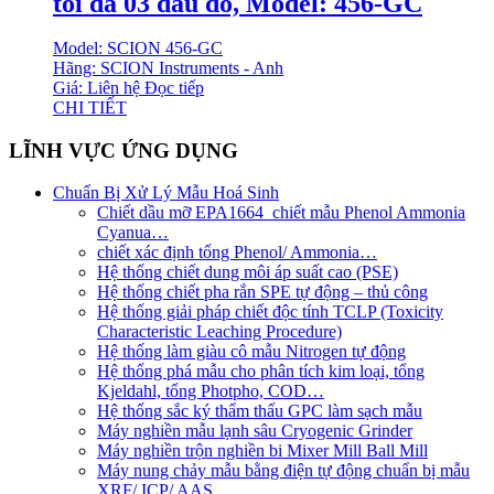
tối đa 03 đầu dò, Model: 456-GC
Model: SCION 456-GC
Hãng: SCION Instruments - Anh
Giá: Liên hệ
Đọc tiếp
CHI TIẾT
LĨNH VỰC ỨNG DỤNG
Chuẩn Bị Xử Lý Mẫu Hoá Sinh
Chiết dầu mỡ EPA1664_chiết mẫu Phenol Ammonia
Cyanua…
chiết xác định tổng Phenol/ Ammonia…
Hệ thống chiết dung môi áp suất cao (PSE)
Hệ thống chiết pha rắn SPE tự động – thủ công
Hệ thống giải pháp chiết độc tính TCLP (Toxicity
Characteristic Leaching Procedure)
Hệ thống làm giàu cô mẫu Nitrogen tự động
Hệ thống phá mẫu cho phân tích kim loại, tổng
Kjeldahl, tổng Photpho, COD…
Hệ thống sắc ký thẩm thấu GPC làm sạch mẫu
Máy nghiền mẫu lạnh sâu Cryogenic Grinder
Máy nghiền trộn nghiền bi Mixer Mill Ball Mill
Máy nung chảy mẫu bằng điện tự động chuẩn bị mẫu
XRF/ ICP/ AAS