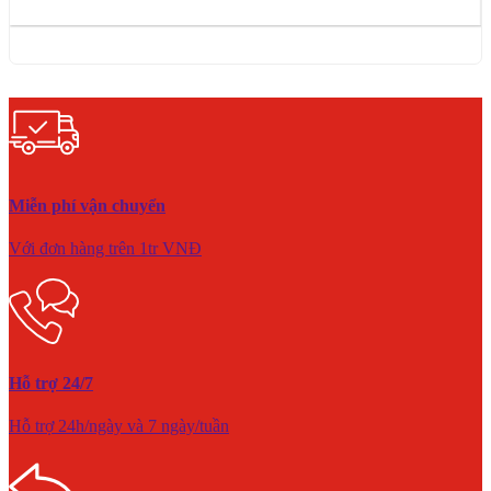
Miễn phí vận chuyển
Với đơn hàng trên 1tr VNĐ
Hỗ trợ 24/7
Hỗ trợ 24h/ngày và 7 ngày/tuần