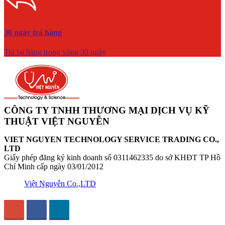
30 ngày trả hàng
Trả lại hàng trong vòng 30 ngày
CÔNG TY TNHH THƯƠNG MẠI DỊCH VỤ KỸ
THUẬT VIỆT NGUYỄN
VIET NGUYEN TECHNOLOGY SERVICE TRADING CO.,
LTD
Giấy phép đăng ký kinh doanh số 0311462335 do sở KHĐT TP Hồ
Chí Minh cấp ngày 03/01/2012
Việt Nguyễn Co.,LTD