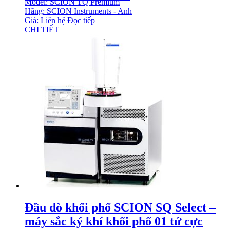
Model: SCION TQ Premium
Hãng: SCION Instruments - Anh
Giá: Liên hệ
Đọc tiếp
CHI TIẾT
Đầu dò khối phổ SCION SQ Select –
máy sắc ký khí khối phổ 01 tứ cực