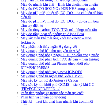
Lấy mẫu dioxin trong môi trường xung quanh
Máy đo nhanh khí thải – Bình khí chuẩn hiệu chuẩn
Máy đo O3 CO SO2 NOx H2S NH3 xung quanh
Máy đo pH, mV, nhiệt độ, EC, DO – đa chỉ tiêu để bàn
điện tử
Máy đo pH, mV, nhiệt độ, EC, DO…- đo đa chỉ tiêu
cầm tay điện tử
Máy đo tổng carbon TOC/ TNb mẫu lỏng; mẫu rắn
Máy đo tổng họat độ phóng xạ Alpha Beta
Máy lấy mẫu khí thải ống khói Isokinetic – Non
Isokinetic
Máy phân tích thủy ngân Hg dạng vết
Máy quang phổ hấp thu nguyên tử AAS
Máy quang phổ hồng ngoại FTIR đo dầu trong nước
Máy quang phổ phân tích nước để bàn – hiện trường
Máy quang phổ phát xạ Plasma ghép khối phổ
ICPMS/ICPMSMS
Máy quang phổ phát xạ plasma ICP-OES
Máy quang phổ tử ngoại khả kiến UVVIS
Máy sắc ký ion IC đo Anion và Cation
Máy sắc ký khí khối phổ GCMS – sắc ký khí GC
(FID/ECD/NPD/PFPD…)
Phân tích phóng xạ trong các mẫu địa chất
Phân tích và chuẩn độ tự động
Thiết bị – Test khí phát hiện nhanh khí trong môi