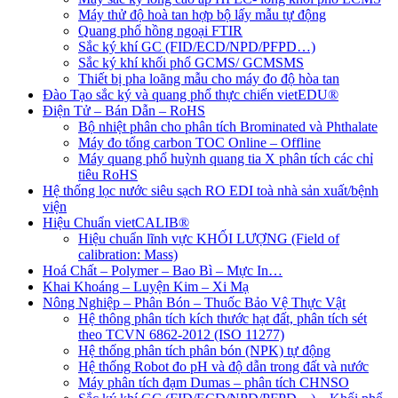
Máy thử độ hoà tan hợp bộ lấy mẫu tự động
Quang phổ hồng ngoại FTIR
Sắc ký khí GC (FID/ECD/NPD/PFPD…)
Sắc ký khí khối phổ GCMS/ GCMSMS
Thiết bị pha loãng mẫu cho máy đo độ hòa tan
Đào Tạo sắc ký và quang phổ thực chiến vietEDU®
Điện Tử – Bán Dẫn – RoHS
Bộ nhiệt phân cho phân tích Brominated và Phthalate
Máy đo tổng carbon TOC Online – Offline
Máy quang phổ huỳnh quang tia X phân tích các chỉ
tiêu RoHS
Hệ thống lọc nước siêu sạch RO EDI​​ toà nhà sản xuất/bệnh
viện
Hiệu Chuẩn vietCALIB®
Hiệu chuẩn lĩnh vực KHỐI LƯỢNG (Field of
calibration: Mass)
Hoá Chất – Polymer – Bao Bì – Mực In…
Khai Khoáng – Luyện Kim – Xi Mạ
Nông Nghiệp – Phân Bón – Thuốc Bảo Vệ Thực Vật
Hệ thông phân tích kích thước hạt đất, phân tích sét
theo TCVN 6862-2012 (ISO 11277)
Hệ thống phân tích phân bón (NPK) tự động
Hệ thống Robot đo pH và độ dẫn trong đất và nước
Máy phân tích đạm Dumas – phân tích CHNSO