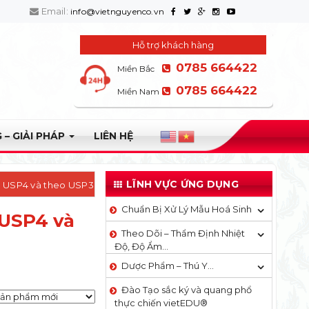
Email:
info@vietnguyenco.vn
Hỗ trợ khách hàng
0785 664422
Miền Bắc
0785 664422
Miền Nam
 – GIẢI PHÁP
LIÊN HỆ
LĨNH VỰC ỨNG DỤNG
o USP4 và theo USP3
Chuẩn Bị Xử Lý Mẫu Hoá Sinh
 USP4 và
Theo Dõi – Thẩm Định Nhiệt
Độ, Độ Ẩm…
Dược Phẩm – Thú Y…
Đào Tạo sắc ký và quang phổ
thực chiến vietEDU®