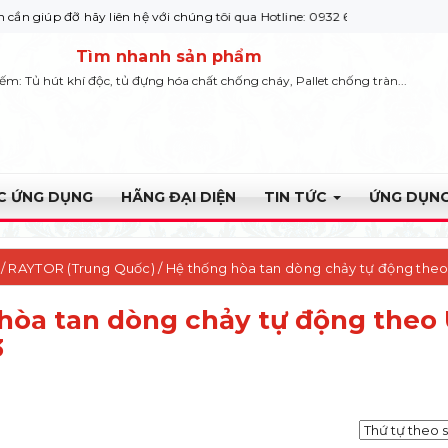
đỡ hãy liên hệ với chúng tôi qua Hotline: 0932 664422
Tìm nhanh sản phẩm
iếm: Tủ hút khí độc, tủ đựng hóa chất chống cháy, Pallet chống tràn...
ỰC ỨNG DỤNG
HÃNG ĐẠI DIỆN
TIN TỨC
ỨNG DỤNG
 /
RAYTOR (Trung Quốc)
/ Hệ thống hòa tan dòng chảy tự động the
hòa tan dòng chảy tự động theo
3