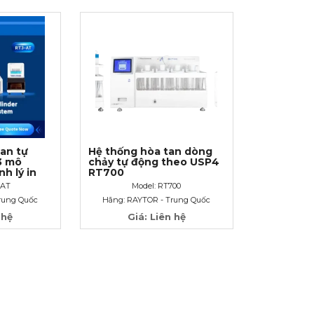
an tự
Hệ thống hòa tan dòng
3 mô
chảy tự động theo USP4
h lý in
RT700
h đa dạng
-AT
Model: RT700
độ dao
rung Quốc
Hãng: RAYTOR - Trung Quốc
 hệ
Giá: Liên hệ