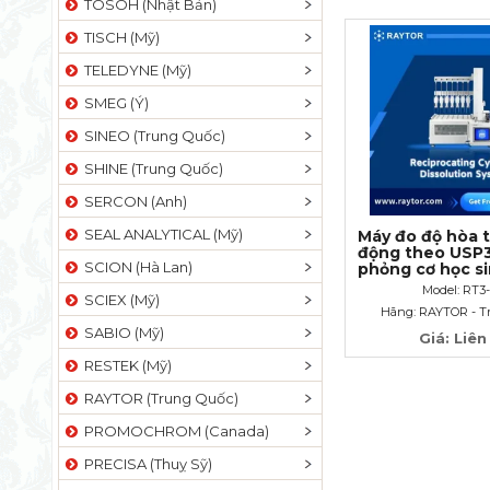
TOSOH (Nhật Bản)
TISCH (Mỹ)
TELEDYNE (Mỹ)
SMEG (Ý)
SINEO (Trung Quốc)
SHINE (Trung Quốc)
SERCON (Anh)
SEAL ANALYTICAL (Mỹ)
Máy đo độ hòa t
động theo USP
SCION (Hà Lan)
phỏng cơ học sin
vivo, điều chỉn
Model: RT3
SCIEX (Mỹ)
về tần số, biên 
Hãng: RAYTOR - T
động RT3-AT
SABIO (Mỹ)
Giá: Liên
RESTEK (Mỹ)
RAYTOR (Trung Quốc)
PROMOCHROM (Canada)
PRECISA (Thuỵ Sỹ)