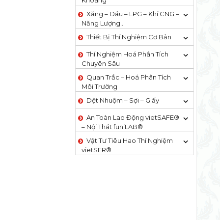
Khoáng
Xăng – Dầu – LPG – Khí CNG –
Năng Lượng…
Thiết Bị Thí Nghiệm Cơ Bản
Thí Nghiệm Hoá Phân Tích
Chuyên Sâu
Quan Trắc – Hoá Phân Tích
Môi Trường
Dệt Nhuộm – Sợi – Giấy
An Toàn Lao Động vietSAFE®
– Nội Thất funiLAB®
Vật Tư Tiêu Hao Thí Nghiệm
vietSER®