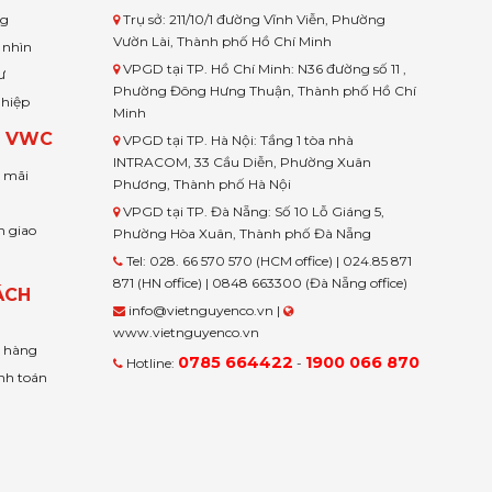
ng
Trụ sở: 211/10/1 đường Vĩnh Viễn, Phường
Vườn Lài, Thành phố Hồ Chí Minh
 nhìn
VPGD tại TP. Hồ Chí Minh: N36 đường số 11 ,
ư
Phường Đông Hưng Thuận, Thành phố Hồ Chí
ghiệp
Minh
H VWC
VPGD tại TP. Hà Nội: Tầng 1 tòa nhà
INTRACOM, 33 Cầu Diễn, Phường Xuân
u mãi
Phương, Thành phố Hà Nội
VPGD tại TP. Đà Nẵng: Số 10 Lỗ Giáng 5,
n giao
Phường Hòa Xuân, Thành phố Đà Nẵng
Tel: 028. 66 570 570 (HCM office) | 024.85 871
871 (HN office) | 0848 663300 (Đà Nẵng office)
ÁCH
info@vietnguyenco.vn |
www.vietnguyenco.vn
n hàng
0785 664422
1900 066 870
Hotline:
-
nh toán
t