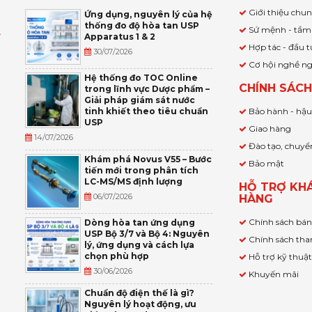
Giới thiệu chu
Ứng dụng, nguyên lý của hệ
thống đo độ hòa tan USP
Sứ mệnh - tầm
Apparatus 1 & 2
Ỹ
Hợp tác - đầu t
30/07/2026
Cơ hội nghề n
,
Hệ thống đo TOC Online
CHÍNH SÁC
trong lĩnh vực Dược phẩm –
P
Giải pháp giám sát nước
tinh khiết theo tiêu chuẩn
Bảo hành - hậ
USP
Giao hàng
14/07/2026
Đào tạo, chuyể
Khám phá Novus V55 – Bước
Bảo mật
tiến mới trong phân tích
LC-MS/MS định lượng
HỖ TRỢ KH
06/07/2026
HÀNG
Chính sách bá
Dòng hòa tan ứng dụng
USP Bộ 3/7 và Bộ 4: Nguyên
Chính sách tha
lý, ứng dụng và cách lựa
chọn phù hợp
Hỗ trợ kỹ thuậ
30/06/2026
Khuyến mãi
Chuẩn độ điện thế là gì?
Nguyên lý hoạt động, ưu