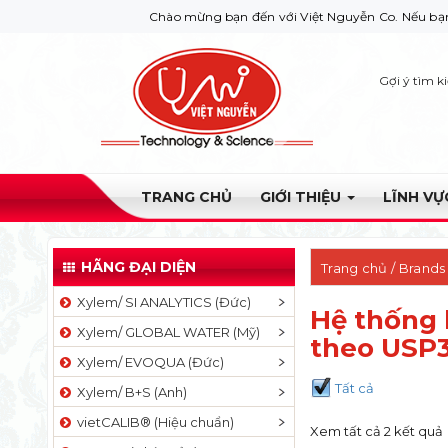
Chào mừng bạn đến với Việt Nguyễn Co. Nếu bạn cần giúp 
Gợi ý tìm k
TRANG CHỦ
GIỚI THIỆU
LĨNH V
HÃNG ĐẠI DIỆN
Trang chủ
/ Brands
Xylem/ SI ANALYTICS (Đức)
Hệ thống 
Xylem/ GLOBAL WATER (Mỹ)
theo USP
Xylem/ EVOQUA (Đức)
Tất cả
Xylem/ B+S (Anh)
vietCALIB® (Hiệu chuẩn)
Xem tất cả 2 kết quả