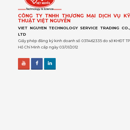
CÔNG TY TNHH THƯƠNG MẠI DỊCH VỤ K
THUẬT VIỆT NGUYỄN
VIET NGUYEN TECHNOLOGY SERVICE TRADING CO.
LTD
Giấy phép đăng ký kinh doanh số 0311462335 do sở KHĐT T
Hồ Chí Minh cấp ngày 03/01/2012