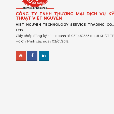
CÔNG TY TNHH THƯƠNG MẠI DỊCH VỤ K
THUẬT VIỆT NGUYỄN
VIET NGUYEN TECHNOLOGY SERVICE TRADING CO.
LTD
Giấy phép đăng ký kinh doanh số 0311462335 do sở KHĐT T
Hồ Chí Minh cấp ngày 03/01/2012