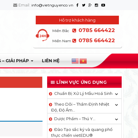
Email:
info@vietnguyenco.vn
Hỗ trợ khách hàng
0785 664422
Miền Bắc
0785 664422
Miền Nam
 – GIẢI PHÁP
LIÊN HỆ
LĨNH VỰC ỨNG DỤNG
Chuẩn Bị Xử Lý Mẫu Hoá Sinh
Theo Dõi – Thẩm Định Nhiệt
Độ, Độ Ẩm…
Dược Phẩm – Thú Y…
Đào Tạo sắc ký và quang phổ
thực chiến vietEDU®