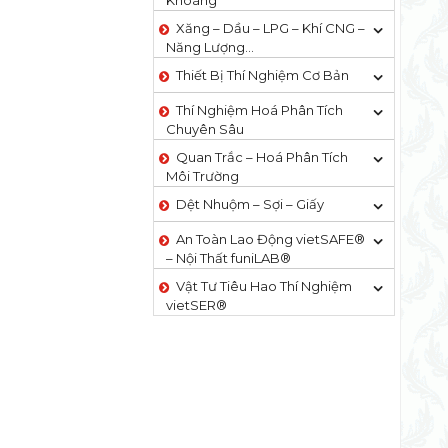
Khoáng
Xăng – Dầu – LPG – Khí CNG –
Năng Lượng…
Thiết Bị Thí Nghiệm Cơ Bản
Thí Nghiệm Hoá Phân Tích
Chuyên Sâu
Quan Trắc – Hoá Phân Tích
Môi Trường
Dệt Nhuộm – Sợi – Giấy
An Toàn Lao Động vietSAFE®
– Nội Thất funiLAB®
Vật Tư Tiêu Hao Thí Nghiệm
vietSER®