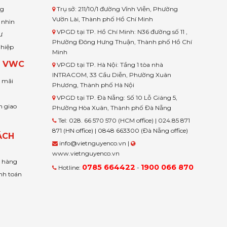
ng
Trụ sở: 211/10/1 đường Vĩnh Viễn, Phường
Vườn Lài, Thành phố Hồ Chí Minh
 nhìn
VPGD tại TP. Hồ Chí Minh: N36 đường số 11 ,
ư
Phường Đông Hưng Thuận, Thành phố Hồ Chí
ghiệp
Minh
H VWC
VPGD tại TP. Hà Nội: Tầng 1 tòa nhà
INTRACOM, 33 Cầu Diễn, Phường Xuân
u mãi
Phương, Thành phố Hà Nội
VPGD tại TP. Đà Nẵng: Số 10 Lỗ Giáng 5,
n giao
Phường Hòa Xuân, Thành phố Đà Nẵng
Tel: 028. 66 570 570 (HCM office) | 024.85 871
871 (HN office) | 0848 663300 (Đà Nẵng office)
ÁCH
info@vietnguyenco.vn |
www.vietnguyenco.vn
n hàng
0785 664422
1900 066 870
Hotline:
-
nh toán
t