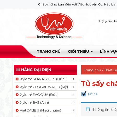
Chào mừng bạn đến với Việt Nguyễn Co. Nếu bạn cần giúp 
Gợi ý tìm k
TRANG CHỦ
GIỚI THIỆU
LĨNH V
HÃNG ĐẠI DIỆN
Trang chủ
/
Thiết B
Xylem/ SI ANALYTICS (Đức)
Tủ sấy ch
Xylem/ GLOBAL WATER (Mỹ)
Tất cả
Xylem/ EVOQUA (Đức)
Xylem/ B+S (Anh)
Không tìm thấ
vietCALIB® (Hiệu chuẩn)