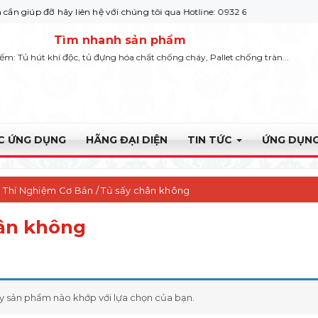
đỡ hãy liên hệ với chúng tôi qua Hotline: 0932 664422
Tìm nhanh sản phẩm
iếm: Tủ hút khí độc, tủ đựng hóa chất chống cháy, Pallet chống tràn...
ỰC ỨNG DỤNG
HÃNG ĐẠI DIỆN
TIN TỨC
ỨNG DỤNG
ị Thí Nghiệm Cơ Bản
/ Tủ sấy chân không
ân không
y sản phẩm nào khớp với lựa chọn của bạn.