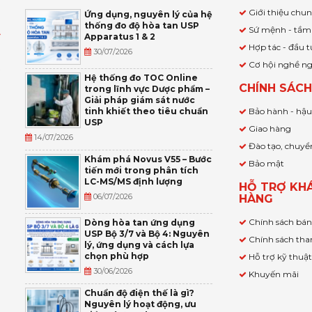
Giới thiệu chu
Ứng dụng, nguyên lý của hệ
thống đo độ hòa tan USP
Sứ mệnh - tầm
Apparatus 1 & 2
Ỹ
Hợp tác - đầu t
30/07/2026
Cơ hội nghề n
,
Hệ thống đo TOC Online
CHÍNH SÁC
trong lĩnh vực Dược phẩm –
P
Giải pháp giám sát nước
tinh khiết theo tiêu chuẩn
Bảo hành - hậ
USP
Giao hàng
14/07/2026
Đào tạo, chuyể
Khám phá Novus V55 – Bước
Bảo mật
tiến mới trong phân tích
LC-MS/MS định lượng
HỖ TRỢ KH
06/07/2026
HÀNG
Chính sách bá
Dòng hòa tan ứng dụng
USP Bộ 3/7 và Bộ 4: Nguyên
Chính sách tha
lý, ứng dụng và cách lựa
chọn phù hợp
Hỗ trợ kỹ thuậ
30/06/2026
Khuyến mãi
Chuẩn độ điện thế là gì?
Nguyên lý hoạt động, ưu