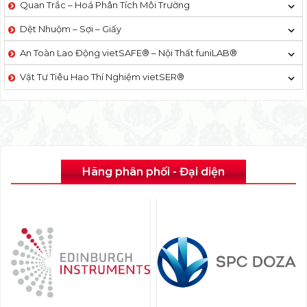
Quan Trắc – Hoá Phân Tích Môi Trường
Dệt Nhuộm – Sợi – Giấy
An Toàn Lao Động vietSAFE® – Nội Thất funiLAB®
Vật Tư Tiêu Hao Thí Nghiệm vietSER®
Hãng phân phối - Đại diện