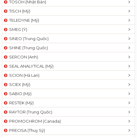
TOSOH (Nhật Bản)
t
TISCH (Mỹ)
i
o
TELEDYNE (Mỹ)
n
SMEG (Ý)
SINEO (Trung Quốc)
SHINE (Trung Quốc)
SERCON (Anh)
SEAL ANALYTICAL (Mỹ)
SCION (Hà Lan)
SCIEX (Mỹ)
SABIO (Mỹ)
RESTEK (Mỹ)
RAYTOR (Trung Quốc)
PROMOCHROM (Canada)
PRECISA (Thuỵ Sỹ)