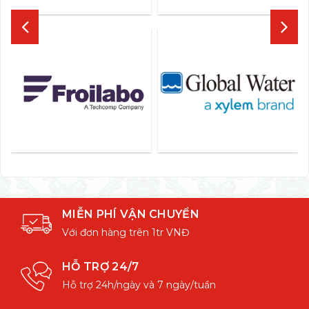
MIỄN PHÍ VẬN CHUYỂN
Với đơn hàng trên 1tr VNĐ
HỖ TRỢ 24/7
Hỗ trợ 24h/ngày và 7 ngày/tuần