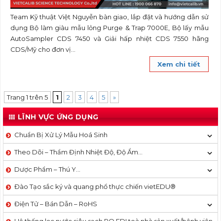
Team Kỹ thuật Việt Nguyễn bàn giao, lắp đặt và hướng dẫn sử
dụng Bộ làm giàu mẫu lỏng Purge & Trap 7000E, Bộ lấy mẫu
AutoSampler CDS 7450 và Giải hấp nhiệt CDS 7550 hãng
CDS/Mỹ cho đơn vị...
Xem chi tiết
Trang 1 trên 5
1
2
3
4
5
»
LĨNH VỰC ỨNG DỤNG
Chuẩn Bị Xử Lý Mẫu Hoá Sinh
Theo Dõi – Thẩm Định Nhiệt Độ, Độ Ẩm…
Dược Phẩm – Thú Y…
Đào Tạo sắc ký và quang phổ thực chiến vietEDU®
Điện Tử – Bán Dẫn – RoHS