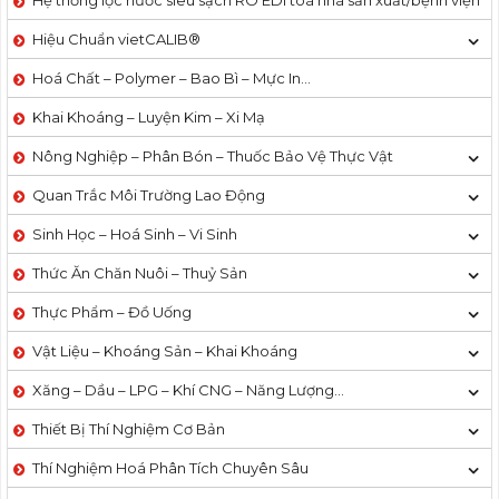
Hệ thống lọc nước siêu sạch RO EDI​​ toà nhà sản xuất/bệnh viện
Hiệu Chuẩn vietCALIB®
Hoá Chất – Polymer – Bao Bì – Mực In…
Khai Khoáng – Luyện Kim – Xi Mạ
Nông Nghiệp – Phân Bón – Thuốc Bảo Vệ Thực Vật
Quan Trắc Môi Trường Lao Động
Sinh Học – Hoá Sinh – Vi Sinh
Thức Ăn Chăn Nuôi – Thuỷ Sản
Thực Phẩm – Đồ Uống
Vật Liệu – Khoáng Sản – Khai Khoáng
Xăng – Dầu – LPG – Khí CNG – Năng Lượng…
Thiết Bị Thí Nghiệm Cơ Bản
Thí Nghiệm Hoá Phân Tích Chuyên Sâu