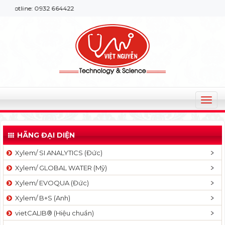
932 664422
T
o
g
HÃNG ĐẠI DIỆN
g
l
Xylem/ SI ANALYTICS (Đức)
e
Xylem/ GLOBAL WATER (Mỹ)
n
a
Xylem/ EVOQUA (Đức)
v
Xylem/ B+S (Anh)
i
g
vietCALIB® (Hiệu chuẩn)
a