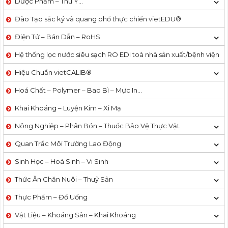
Dược Phẩm – Thú Y…
Đào Tạo sắc ký và quang phổ thực chiến vietEDU®
Điện Tử – Bán Dẫn – RoHS
Hệ thống lọc nước siêu sạch RO EDI​​ toà nhà sản xuất/bệnh viện
Hiệu Chuẩn vietCALIB®
Hoá Chất – Polymer – Bao Bì – Mực In…
Khai Khoáng – Luyện Kim – Xi Mạ
Nông Nghiệp – Phân Bón – Thuốc Bảo Vệ Thực Vật
Quan Trắc Môi Trường Lao Động
Sinh Học – Hoá Sinh – Vi Sinh
Thức Ăn Chăn Nuôi – Thuỷ Sản
Thực Phẩm – Đồ Uống
Vật Liệu – Khoáng Sản – Khai Khoáng