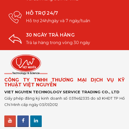
HỖ TRỢ 24/7
Hỗ trợ 24h/ngày và 7 ngày/tuần
30 NGÀY TRẢ HÀNG
Trả lại hàng trong vòng 30 ngày
CÔNG TY TNHH THƯƠNG MẠI DỊCH VỤ KỸ
THUẬT VIỆT NGUYỄN
VIET NGUYEN TECHNOLOGY SERVICE TRADING CO., LTD
Giấy phép đăng ký kinh doanh số 0311462335 do sở KHĐT TP Hồ
Chí Minh cấp ngày 03/01/2012