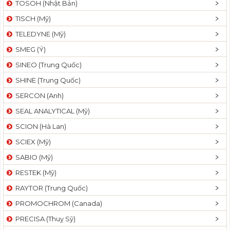
TOSOH (Nhật Bản)
t
TISCH (Mỹ)
i
o
TELEDYNE (Mỹ)
n
SMEG (Ý)
SINEO (Trung Quốc)
SHINE (Trung Quốc)
SERCON (Anh)
SEAL ANALYTICAL (Mỹ)
SCION (Hà Lan)
SCIEX (Mỹ)
SABIO (Mỹ)
RESTEK (Mỹ)
RAYTOR (Trung Quốc)
PROMOCHROM (Canada)
PRECISA (Thuỵ Sỹ)