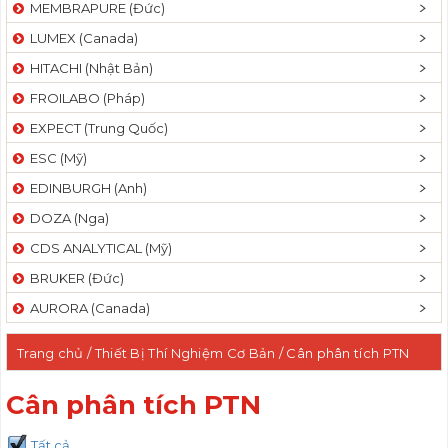
MEMBRAPURE (Đức)
LUMEX (Canada)
HITACHI (Nhật Bản)
FROILABO (Pháp)
EXPECT (Trung Quốc)
ESC (Mỹ)
EDINBURGH (Anh)
DOZA (Nga)
CDS ANALYTICAL (Mỹ)
BRUKER (Đức)
AURORA (Canada)
Trang chủ
/
Thiết Bị Thí Nghiệm Cơ Bản
/ Cân phân tích PTN
Cân phân tích PTN
Tất cả