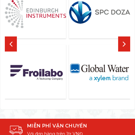
MIỄN PHÍ VẬN CHUYỂN
Với đơn hàng trên 1tr VNĐ