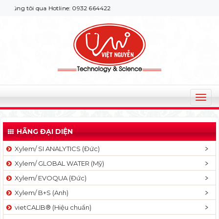
ng tôi qua Hotline: 0932 664422
T
o
g
HÃNG ĐẠI DIỆN
g
l
Xylem/ SI ANALYTICS (Đức)
e
Xylem/ GLOBAL WATER (Mỹ)
n
a
Xylem/ EVOQUA (Đức)
v
Xylem/ B+S (Anh)
i
g
vietCALIB® (Hiệu chuẩn)
a