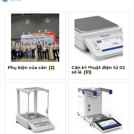
Phụ kiện của cân
(2)
Cân kỹ thuật điện tử 02
số lẻ
(31)