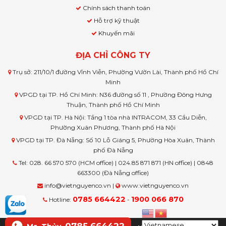
Chính sách thanh toán
Hỗ trợ kỹ thuật
Khuyến mãi
ĐỊA CHỈ CÔNG TY
Trụ sở: 211/10/1 đường Vĩnh Viễn, Phường Vườn Lài, Thành phố Hồ Chí
Minh
VPGD tại TP. Hồ Chí Minh: N36 đường số 11 , Phường Đông Hưng
Thuận, Thành phố Hồ Chí Minh
VPGD tại TP. Hà Nội: Tầng 1 tòa nhà INTRACOM, 33 Cầu Diễn,
Phường Xuân Phương, Thành phố Hà Nội
VPGD tại TP. Đà Nẵng: Số 10 Lỗ Giáng 5, Phường Hòa Xuân, Thành
phố Đà Nẵng
Tel: 028. 66 570 570 (HCM office) | 024.85 871 871 (HN office) | 0848
663300 (Đà Nẵng office)
info@vietnguyenco.vn |
www.vietnguyenco.vn
0785 664422
1900 066 870
Hotline:
-