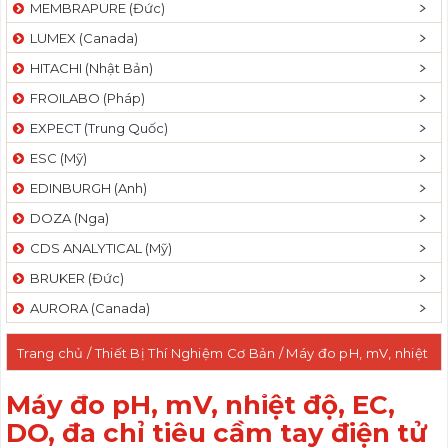
MEMBRAPURE (Đức)
LUMEX (Canada)
HITACHI (Nhật Bản)
FROILABO (Pháp)
EXPECT (Trung Quốc)
ESC (Mỹ)
EDINBURGH (Anh)
DOZA (Nga)
CDS ANALYTICAL (Mỹ)
BRUKER (Đức)
AURORA (Canada)
Trang chủ
/
Thiết Bị Thí Nghiệm Cơ Bản
/ Máy đo pH, mV, nhiệt
độ, EC, DO, đa chỉ tiêu cầm tay điện tử
Máy đo pH, mV, nhiệt độ, EC,
DO, đa chỉ tiêu cầm tay điện tử