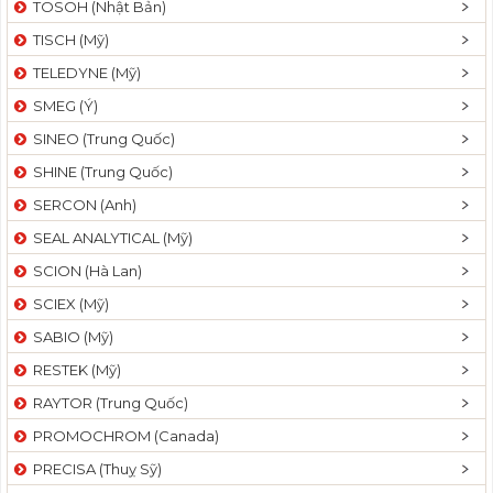
TOSOH (Nhật Bản)
t
TISCH (Mỹ)
i
o
TELEDYNE (Mỹ)
n
SMEG (Ý)
SINEO (Trung Quốc)
SHINE (Trung Quốc)
SERCON (Anh)
SEAL ANALYTICAL (Mỹ)
SCION (Hà Lan)
SCIEX (Mỹ)
SABIO (Mỹ)
RESTEK (Mỹ)
RAYTOR (Trung Quốc)
PROMOCHROM (Canada)
PRECISA (Thuỵ Sỹ)