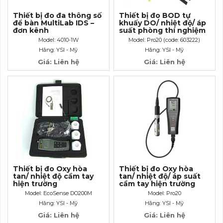
Thiết bị đo đa thông số
Thiết bị đo BOD tự
để bàn MultiLab IDS –
khuấy DO/ nhiệt độ/ áp
đơn kênh
suất phòng thí nghiệm
– cáp dài 1m
Model: 4010-1W
Model: Pro20 (code: 603222)
Hãng: YSI - Mỹ
Hãng: YSI - Mỹ
Giá: Liên hệ
Giá: Liên hệ
Thiết bị đo Oxy hòa
Thiết bị đo Oxy hòa
tan/ nhiệt độ cầm tay
tan/ nhiệt độ/ áp suất
hiện trường
cầm tay hiện trường
Model: EcoSense DO200M
Model: Pro20
Hãng: YSI - Mỹ
Hãng: YSI - Mỹ
Giá: Liên hệ
Giá: Liên hệ