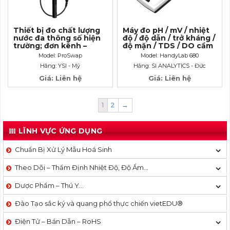
Thiết bị đo chất lượng
Máy đo pH / mV / nhiệt
nước đa thông số hiện
độ / độ dẫn / trở kháng /
trường; đơn kênh –
độ mặn / TDS / DO cầm
ProSwap
tay hiện trường – 02
Model: ProSwap
Model: HandyLab 680
kênh IDS
Hãng: YSI - Mỹ
Hãng: SI ANALYTICS - Đức
Giá: Liên hệ
Giá: Liên hệ
1
2
→
LĨNH VỰC ỨNG DỤNG
Chuẩn Bị Xử Lý Mẫu Hoá Sinh
Theo Dõi – Thẩm Định Nhiệt Độ, Độ Ẩm…
Dược Phẩm – Thú Y…
Đào Tạo sắc ký và quang phổ thực chiến vietEDU®
Điện Tử – Bán Dẫn – RoHS