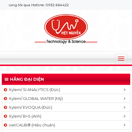
ng tôi qua Hotline: 0932 664422
T
o
g
HÃNG ĐẠI DIỆN
g
l
Xylem/ SI ANALYTICS (Đức)
e
Xylem/ GLOBAL WATER (Mỹ)
n
a
Xylem/ EVOQUA (Đức)
v
Xylem/ B+S (Anh)
i
g
vietCALIB® (Hiệu chuẩn)
a