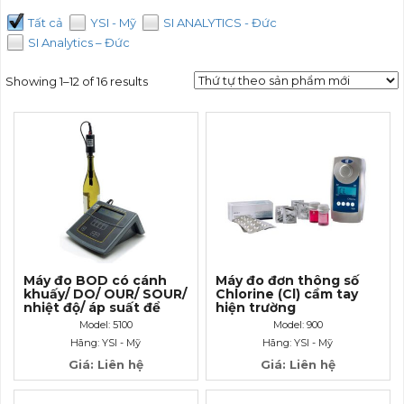
Tất cả
YSI - Mỹ
SI ANALYTICS - Đức
SI Analytics – Đức
Showing 1–12 of 16 results
Máy đo BOD có cánh
Máy đo đơn thông số
khuấy/ DO/ OUR/ SOUR/
Chlorine (Cl) cầm tay
nhiệt độ/ áp suất để
hiện trường
bàn phòng thí nghiệm
Model: 5100
Model: 900
Hãng: YSI - Mỹ
Hãng: YSI - Mỹ
Giá: Liên hệ
Giá: Liên hệ