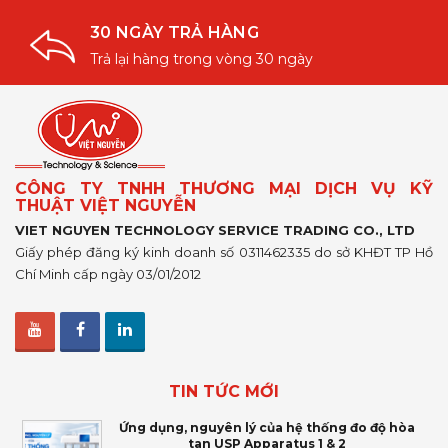
30 NGÀY TRẢ HÀNG
Trả lại hàng trong vòng 30 ngày
CÔNG TY TNHH THƯƠNG MẠI DỊCH VỤ KỸ
THUẬT VIỆT NGUYỄN
VIET NGUYEN TECHNOLOGY SERVICE TRADING CO., LTD
Giấy phép đăng ký kinh doanh số 0311462335 do sở KHĐT TP Hồ
Chí Minh cấp ngày 03/01/2012
TIN TỨC MỚI
Ứng dụng, nguyên lý của hệ thống đo độ hòa
tan USP Apparatus 1 & 2