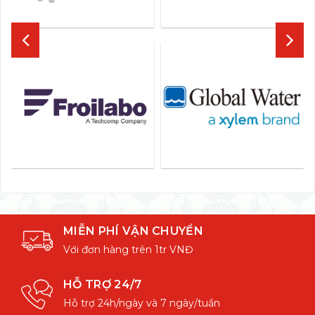
MIỄN PHÍ VẬN CHUYỂN
Với đơn hàng trên 1tr VNĐ
HỖ TRỢ 24/7
Hỗ trợ 24h/ngày và 7 ngày/tuần