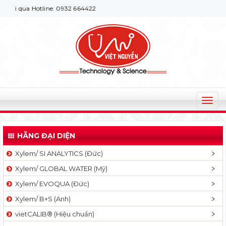
i qua Hotline: 0932 664422
T
o
g
HÃNG ĐẠI DIỆN
g
l
Xylem/ SI ANALYTICS (Đức)
e
Xylem/ GLOBAL WATER (Mỹ)
n
a
Xylem/ EVOQUA (Đức)
v
Xylem/ B+S (Anh)
i
g
vietCALIB® (Hiệu chuẩn)
a