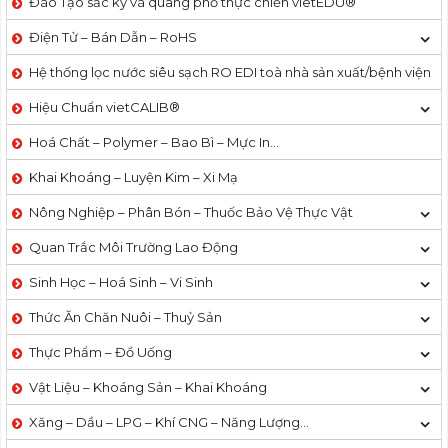
Đào Tạo sắc ký và quang phổ thực chiến vietEDU®
Điện Tử – Bán Dẫn – RoHS
Hệ thống lọc nước siêu sạch RO EDI​​ toà nhà sản xuất/bệnh viện
Hiệu Chuẩn vietCALIB®
Hoá Chất – Polymer – Bao Bì – Mực In…
Khai Khoáng – Luyện Kim – Xi Mạ
Nông Nghiệp – Phân Bón – Thuốc Bảo Vệ Thực Vật
Quan Trắc Môi Trường Lao Động
Sinh Học – Hoá Sinh – Vi Sinh
Thức Ăn Chăn Nuôi – Thuỷ Sản
Thực Phẩm – Đồ Uống
Vật Liệu – Khoáng Sản – Khai Khoáng
Xăng – Dầu – LPG – Khí CNG – Năng Lượng…