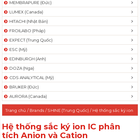
MEMBRAPURE (Đức)
LUMEX (Canada)
HITACHI (Nhật Bản)
FROILABO (Pháp)
EXPECT (Trung Quốc)
ESC (Mỹ)
EDINBURGH (Anh)
DOZA (Nga)
CDS ANALYTICAL (Mỹ)
BRUKER (Đức)
AURORA (Canada)
Trang chủ
/ Brands /
SHINE (Trung Quốc)
/ Hệ thống sắc ký ion
IC phân tích Anion và Cation
Hệ thống sắc ký ion IC phân
tích Anion và Cation