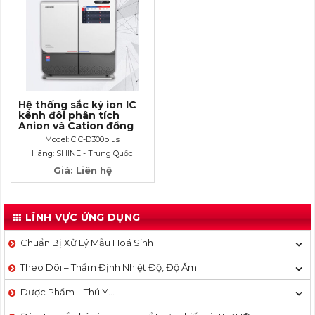
Hệ thống sắc ký ion IC
kênh đôi phân tích
Anion và Cation đồng
thời
Model: CIC-D300plus
Hãng: SHINE - Trung Quốc
Giá: Liên hệ
LĨNH VỰC ỨNG DỤNG
Chuẩn Bị Xử Lý Mẫu Hoá Sinh
Theo Dõi – Thẩm Định Nhiệt Độ, Độ Ẩm…
Dược Phẩm – Thú Y…