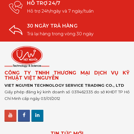
HỖ TRỢ 24/7
Hỗ trợ 24h/ngày và 7 ngày/tuần
30 NGÀY TRẢ HÀNG
Trả lại hàng trong vòng 30 ngày
CÔNG TY TNHH THƯƠNG MẠI DỊCH VỤ KỸ
THUẬT VIỆT NGUYỄN
VIET NGUYEN TECHNOLOGY SERVICE TRADING CO., LTD
Giấy phép đăng ký kinh doanh số 0311462335 do sở KHĐT TP Hồ
Chí Minh cấp ngày 03/01/2012
TIN TỨC MỚI