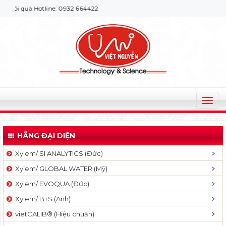
ôi qua Hotline: 0932 664422
T
o
g
HÃNG ĐẠI DIỆN
g
l
Xylem/ SI ANALYTICS (Đức)
e
Xylem/ GLOBAL WATER (Mỹ)
n
a
Xylem/ EVOQUA (Đức)
v
Xylem/ B+S (Anh)
i
g
vietCALIB® (Hiệu chuẩn)
a