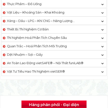
Thực Phẩm – Đồ Uống
Vật Liệu – Khoáng Sản – Khai Khoáng
Xăng – Dầu – LPG – Khí CNG – Năng Lượng…
Thiết Bị Thí Nghiệm Cơ Bản
Thí Nghiệm Hoá Phân Tích Chuyên Sâu
Quan Trắc – Hoá Phân Tích Môi Trường
Dệt Nhuộm – Sợi – Giấy
An Toàn Lao Động vietSAFE® – Nội Thất funiLAB®
Vật Tư Tiêu Hao Thí Nghiệm vietSER®
Hãng phân phối - Đại diện