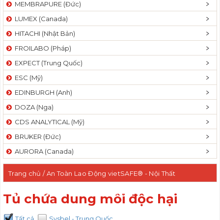
MEMBRAPURE (Đức)
LUMEX (Canada)
HITACHI (Nhật Bản)
FROILABO (Pháp)
EXPECT (Trung Quốc)
ESC (Mỹ)
EDINBURGH (Anh)
DOZA (Nga)
CDS ANALYTICAL (Mỹ)
BRUKER (Đức)
AURORA (Canada)
Trang chủ
/
An Toàn Lao Động vietSAFE® - Nội Thất
funiLAB®
/ Tủ chứa dung môi độc hại
Tủ chứa dung môi độc hại
Tất cả
Sysbel - Trung Quốc