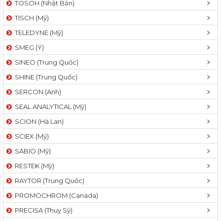
TOSOH (Nhật Bản)
t
TISCH (Mỹ)
i
o
TELEDYNE (Mỹ)
n
SMEG (Ý)
SINEO (Trung Quốc)
SHINE (Trung Quốc)
SERCON (Anh)
SEAL ANALYTICAL (Mỹ)
SCION (Hà Lan)
SCIEX (Mỹ)
SABIO (Mỹ)
RESTEK (Mỹ)
RAYTOR (Trung Quốc)
PROMOCHROM (Canada)
PRECISA (Thuỵ Sỹ)