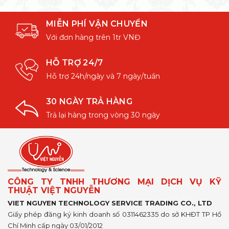
MIỄN PHÍ VẬN CHUYỂN
Với đơn hàng trên 1tr VNĐ
HỖ TRỢ 24/7
Hỗ trợ 24h/ngày và 7 ngày/tuần
30 NGÀY TRẢ HÀNG
Trả lại hàng trong vòng 30 ngày
CÔNG TY TNHH THƯƠNG MẠI DỊCH VỤ KỸ
THUẬT VIỆT NGUYỄN
VIET NGUYEN TECHNOLOGY SERVICE TRADING CO., LTD
Giấy phép đăng ký kinh doanh số 0311462335 do sở KHĐT TP Hồ
Chí Minh cấp ngày 03/01/2012