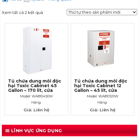
Xem tất cả 2 kết quả
Tủ chứa dung môi độc
Tủ chứa dung môi độc
hại Toxic Cabinet 45
hại Toxic Cabinet 12
Gallon – 170 lít, cửa
Gallon – 45 lít, cửa
không tự đóng
không tự đóng
Model: WA810450W
Model: WA810120W
Hãng:
Hãng:
Giá: Liên hệ
Giá: Liên hệ
LĨNH VỰC ỨNG DỤNG