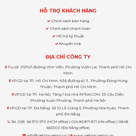
HỖ TRỢ KHÁCH HÀNG
Chính sách bán hàng
Chính sách thanh toán
Hỗ trợ kỹ thuật
Khuyến mãi
ĐỊA CHỈ CÔNG TY
Trụ sở: 211/10/1 đường Vĩnh Viễn, Phường Vườn Lài, Thành phố Hồ Chí
Minh
VPGD tại TP. Hồ Chí Minh: N36 đường số 11 , Phường Đông Hưng
Thuận, Thành phố Hồ Chí Minh
VPGD tại TP. Hà Nội: Tầng 1 tòa nhà INTRACOM, 33 Cầu Diễn,
Phường Xuân Phương, Thành phố Hà Nội
VPGD tại TP. Đà Nẵng: Số 10 Lỗ Giáng 5, Phường Hòa Xuân, Thành
phố Đà Nẵng
Tel: 028. 66 570 570 (HCM office) | 024.85 871 871 (HN office) | 0848
663300 (Đà Nẵng office)
info@vietnguyenco.vn |
www.vietnguyenco.vn