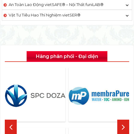
An Toàn Lao Động vietSAFE® – Nội Thất funiLAB®
Vật Tư Tiêu Hao Thí Nghiệm vietSER®
Hãng phân phối - Đại diện