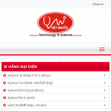
Chào mừng bạn đ
T
o
g
HÃNG ĐẠI DIỆN
g
l
Xylem/ SI ANALYTICS (Đức)
e
Xylem/ GLOBAL WATER (Mỹ)
n
a
Xylem/ EVOQUA (Đức)
v
Xylem/ B+S (Anh)
i
g
vietCALIB® (Hiệu chuẩn)
a