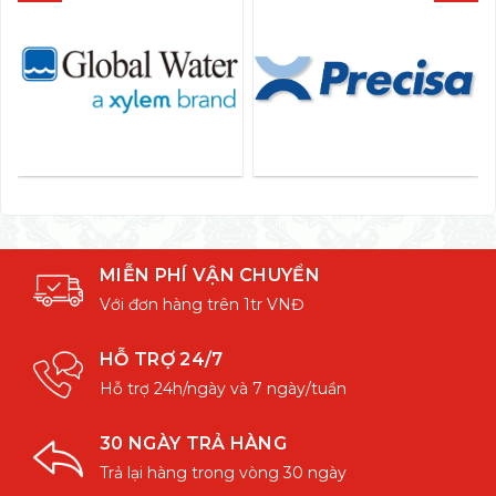
MIỄN PHÍ VẬN CHUYỂN
Với đơn hàng trên 1tr VNĐ
HỖ TRỢ 24/7
Hỗ trợ 24h/ngày và 7 ngày/tuần
30 NGÀY TRẢ HÀNG
Trả lại hàng trong vòng 30 ngày