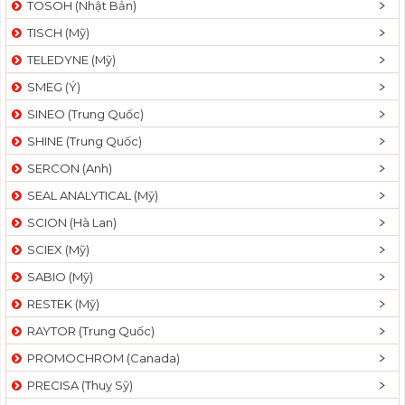
TOSOH (Nhật Bản)
t
TISCH (Mỹ)
i
o
TELEDYNE (Mỹ)
n
SMEG (Ý)
SINEO (Trung Quốc)
SHINE (Trung Quốc)
SERCON (Anh)
SEAL ANALYTICAL (Mỹ)
SCION (Hà Lan)
SCIEX (Mỹ)
SABIO (Mỹ)
RESTEK (Mỹ)
RAYTOR (Trung Quốc)
PROMOCHROM (Canada)
PRECISA (Thuỵ Sỹ)