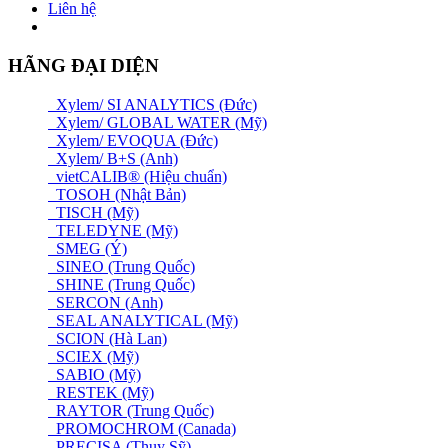
Liên hệ
HÃNG ĐẠI DIỆN
Xylem/ SI ANALYTICS (Đức)
Xylem/ GLOBAL WATER (Mỹ)
Xylem/ EVOQUA (Đức)
Xylem/ B+S (Anh)
vietCALIB® (Hiệu chuẩn)
TOSOH (Nhật Bản)
TISCH (Mỹ)
TELEDYNE (Mỹ)
SMEG (Ý)
SINEO (Trung Quốc)
SHINE (Trung Quốc)
SERCON (Anh)
SEAL ANALYTICAL (Mỹ)
SCION (Hà Lan)
SCIEX (Mỹ)
SABIO (Mỹ)
RESTEK (Mỹ)
RAYTOR (Trung Quốc)
PROMOCHROM (Canada)
PRECISA (Thuỵ Sỹ)