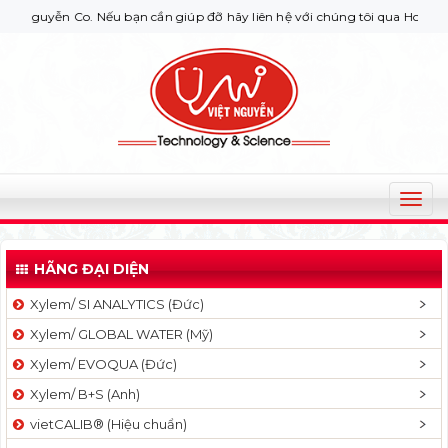
uyễn Co. Nếu bạn cần giúp đỡ hãy liên hệ với chúng tôi qua Hotline: 09
T
o
g
HÃNG ĐẠI DIỆN
g
l
Xylem/ SI ANALYTICS (Đức)
e
Xylem/ GLOBAL WATER (Mỹ)
n
a
Xylem/ EVOQUA (Đức)
v
Xylem/ B+S (Anh)
i
g
vietCALIB® (Hiệu chuẩn)
a