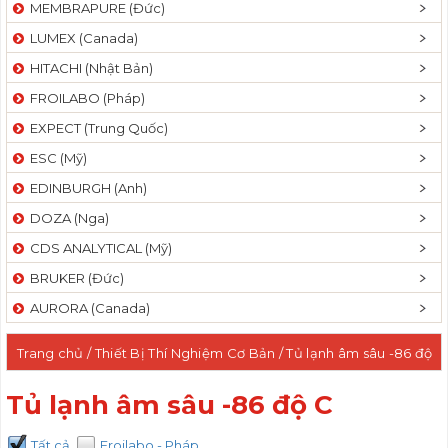
MEMBRAPURE (Đức)
LUMEX (Canada)
HITACHI (Nhật Bản)
FROILABO (Pháp)
EXPECT (Trung Quốc)
ESC (Mỹ)
EDINBURGH (Anh)
DOZA (Nga)
CDS ANALYTICAL (Mỹ)
BRUKER (Đức)
AURORA (Canada)
Trang chủ
/
Thiết Bị Thí Nghiệm Cơ Bản
/ Tủ lạnh âm sâu -86 độ
C
Tủ lạnh âm sâu -86 độ C
Tất cả
Froilabo - Pháp