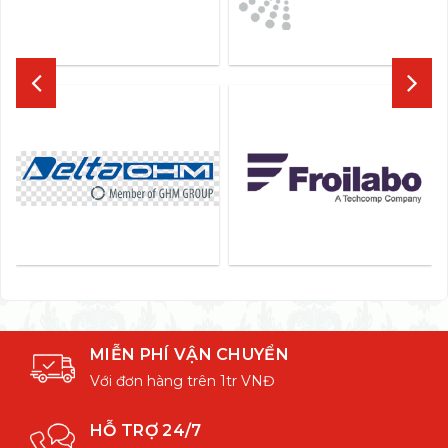
MIỄN PHÍ VẬN CHUYỂN
Với đơn hàng trên 1tr VNĐ
HỖ TRỢ 24/7