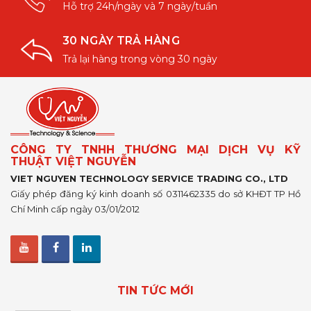
Hỗ trợ 24h/ngày và 7 ngày/tuần
30 NGÀY TRẢ HÀNG
Trả lại hàng trong vòng 30 ngày
CÔNG TY TNHH THƯƠNG MẠI DỊCH VỤ KỸ
THUẬT VIỆT NGUYỄN
VIET NGUYEN TECHNOLOGY SERVICE TRADING CO., LTD
Giấy phép đăng ký kinh doanh số 0311462335 do sở KHĐT TP Hồ
Chí Minh cấp ngày 03/01/2012
TIN TỨC MỚI