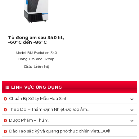
Tủ đông âm sâu 340 lít,
-60°C đến -86°C
Model: BM Evolution 340
Hãng: Froilabo - Pháp
Giá: Liên hệ
LĨNH VỰC ỨNG DỤNG
Chuẩn Bị Xử Lý Mẫu Hoá Sinh
Theo Dõi – Thẩm Định Nhiệt Độ, Độ Ẩm…
Dược Phẩm – Thú Y…
Đào Tạo sắc ký và quang phổ thực chiến vietEDU®