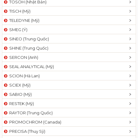
TOSOH (Nhật Bản)
t
TISCH (Mỹ)
i
o
TELEDYNE (Mỹ)
n
SMEG (Ý)
SINEO (Trung Quốc)
SHINE (Trung Quốc)
SERCON (Anh)
SEAL ANALYTICAL (Mỹ)
SCION (Hà Lan)
SCIEX (Mỹ)
SABIO (Mỹ)
RESTEK (Mỹ)
RAYTOR (Trung Quốc)
PROMOCHROM (Canada)
PRECISA (Thuỵ Sỹ)