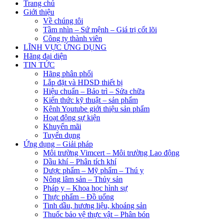
Trang chủ
Giới thiệu
Về chúng tôi
Tầm nhìn – Sứ mệnh – Giá trị cốt lõi
Công ty thành viên
LĨNH VỰC ỨNG DỤNG
Hãng đại diện
TIN TỨC
Hãng phân phối
Lắp đặt và HDSD thiết bị
Hiệu chuẩn – Bảo trì – Sửa chữa
Kiến thức kỹ thuật – sản phẩm
Kênh Youtube giới thiệu sản phẩm
Hoạt động sự kiện
Khuyến mãi
Tuyển dụng
Ứng dụng – Giải pháp
Môi trường Vimcert – Môi trường Lao động
Dầu khí – Phân tích khí
Dược phẩm – Mỹ phẩm – Thú y
Nông lâm sản – Thủy sản
Pháp y – Khoa học hình sự
Thực phẩm – Đồ uống
Tinh dầu, hương liệu, khoáng sản
Thuốc bảo vệ thực vật – Phân bón