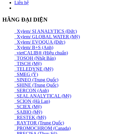
Liên hệ
HÃNG ĐẠI DIỆN
Xylem/ SI ANALYTICS (Đức)
Xylem/ GLOBAL WATER (Mỹ)
Xylem/ EVOQUA (Đức)
Xylem/ B+S (Anh)
vietCALIB® (Hiệu chuẩn)
TOSOH (Nhật Bản)
TISCH (Mỹ)
TELEDYNE (Mỹ)
SMEG (Ý)
SINEO (Trung Quốc)
SHINE (Trung Quốc)
SERCON (Anh)
SEAL ANALYTICAL (Mỹ)
SCION (Hà Lan)
SCIEX (Mỹ)
SABIO (Mỹ)
RESTEK (Mỹ)
RAYTOR (Trung Quốc)
PROMOCHROM (Canada)
PRECISA (Thuỵ Sỹ)