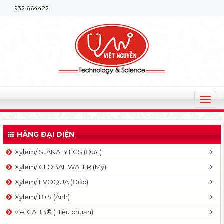
Chào m
T
o
g
HÃNG ĐẠI DIỆN
g
l
Xylem/ SI ANALYTICS (Đức)
e
Xylem/ GLOBAL WATER (Mỹ)
n
a
Xylem/ EVOQUA (Đức)
v
Xylem/ B+S (Anh)
i
g
vietCALIB® (Hiệu chuẩn)
a