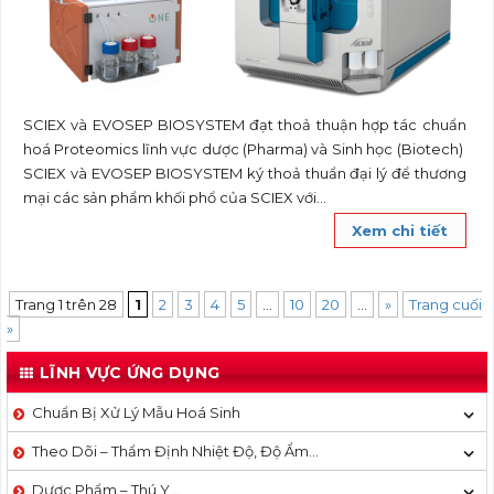
SCIEX và EVOSEP BIOSYSTEM đạt thoả thuận hợp tác chuẩn
hoá Proteomics lĩnh vực dược (Pharma) và Sinh học (Biotech)
SCIEX và EVOSEP BIOSYSTEM ký thoả thuẩn đại lý để thương
mại các sản phẩm khối phổ của SCIEX với...
Xem chi tiết
Trang 1 trên 28
1
2
3
4
5
...
10
20
...
»
Trang cuối
»
LĨNH VỰC ỨNG DỤNG
Chuẩn Bị Xử Lý Mẫu Hoá Sinh
Theo Dõi – Thẩm Định Nhiệt Độ, Độ Ẩm…
Dược Phẩm – Thú Y…