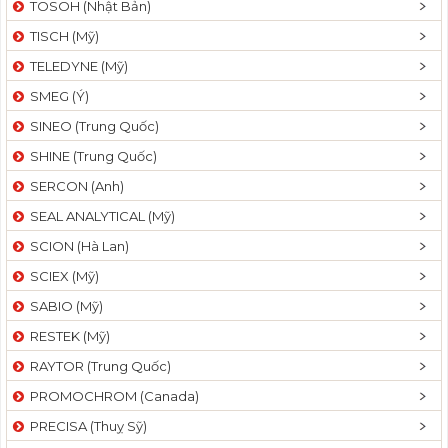
TOSOH (Nhật Bản)
t
TISCH (Mỹ)
i
o
TELEDYNE (Mỹ)
n
SMEG (Ý)
SINEO (Trung Quốc)
SHINE (Trung Quốc)
SERCON (Anh)
SEAL ANALYTICAL (Mỹ)
SCION (Hà Lan)
SCIEX (Mỹ)
SABIO (Mỹ)
RESTEK (Mỹ)
RAYTOR (Trung Quốc)
PROMOCHROM (Canada)
PRECISA (Thuỵ Sỹ)