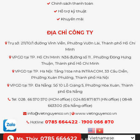
Chính sách thanh toán
Hỗ trợ kỹ thuật
Khuyến mãi
ĐỊA CHỈ CÔNG TY
Trụ sở: 211/10/1 đường Vĩnh Viễn, Phường Vườn Lài, Thành phố Hồ Chí
Minh
VPGD tại TP. Hồ Chí Minh: N36 đường số 11 , Phường Đông Hưng
Thuận, Thành phố Hồ Chí Minh
VPGD tại TP. Hà Nội: Tầng 1 tòa nhà INTRACOM, 33 Cầu Diễn,
Phường Xuân Phương, Thành phố Hà Nội
VPGD tại TP. Đà Nẵng: Số 10 Lỗ Giáng 5, Phường Hòa Xuân, Thành
phố Đà Nẵng
Tel: 028. 66 570 570 (HCM office) | 024.85 871 871 (HN office) | 0848
663300 (Đà Nẵng office)
info@vietnguyenco.vn |
www.vietnguyenco.vn
0785 664422
1900 066 870
Hotline:
-
0785 664422
Ms. Thủy
© Copyright www.vietnguyenco.vn, All rights reserved