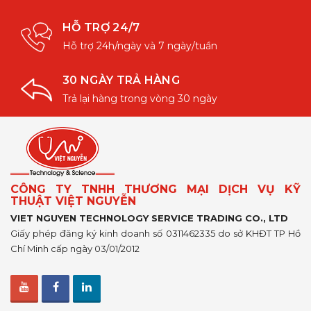
HỖ TRỢ 24/7
Hỗ trợ 24h/ngày và 7 ngày/tuần
30 NGÀY TRẢ HÀNG
Trả lại hàng trong vòng 30 ngày
CÔNG TY TNHH THƯƠNG MẠI DỊCH VỤ KỸ
THUẬT VIỆT NGUYỄN
VIET NGUYEN TECHNOLOGY SERVICE TRADING CO., LTD
Giấy phép đăng ký kinh doanh số 0311462335 do sở KHĐT TP Hồ
Chí Minh cấp ngày 03/01/2012