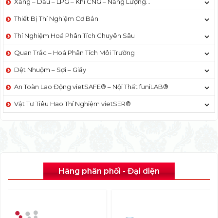
Xăng – Dầu – LPG – Khí CNG – Năng Lượng…
Thiết Bị Thí Nghiệm Cơ Bản
Thí Nghiệm Hoá Phân Tích Chuyên Sâu
Quan Trắc – Hoá Phân Tích Môi Trường
Dệt Nhuộm – Sợi – Giấy
An Toàn Lao Động vietSAFE® – Nội Thất funiLAB®
Vật Tư Tiêu Hao Thí Nghiệm vietSER®
Hãng phân phối - Đại diện