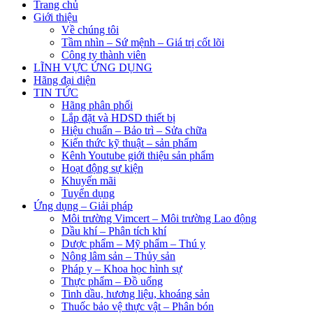
Trang chủ
Giới thiệu
Về chúng tôi
Tầm nhìn – Sứ mệnh – Giá trị cốt lõi
Công ty thành viên
LĨNH VỰC ỨNG DỤNG
Hãng đại diện
TIN TỨC
Hãng phân phối
Lắp đặt và HDSD thiết bị
Hiệu chuẩn – Bảo trì – Sửa chữa
Kiến thức kỹ thuật – sản phẩm
Kênh Youtube giới thiệu sản phẩm
Hoạt động sự kiện
Khuyến mãi
Tuyển dụng
Ứng dụng – Giải pháp
Môi trường Vimcert – Môi trường Lao động
Dầu khí – Phân tích khí
Dược phẩm – Mỹ phẩm – Thú y
Nông lâm sản – Thủy sản
Pháp y – Khoa học hình sự
Thực phẩm – Đồ uống
Tinh dầu, hương liệu, khoáng sản
Thuốc bảo vệ thực vật – Phân bón