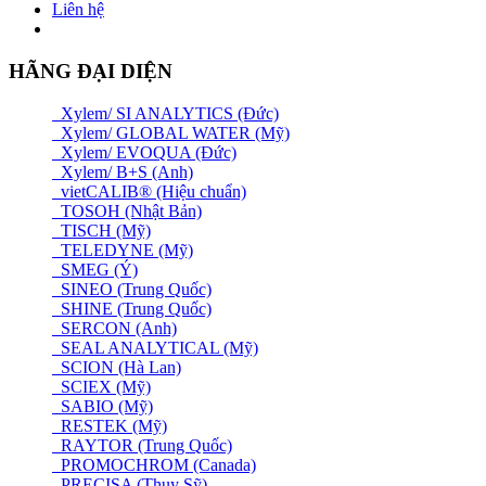
Liên hệ
HÃNG ĐẠI DIỆN
Xylem/ SI ANALYTICS (Đức)
Xylem/ GLOBAL WATER (Mỹ)
Xylem/ EVOQUA (Đức)
Xylem/ B+S (Anh)
vietCALIB® (Hiệu chuẩn)
TOSOH (Nhật Bản)
TISCH (Mỹ)
TELEDYNE (Mỹ)
SMEG (Ý)
SINEO (Trung Quốc)
SHINE (Trung Quốc)
SERCON (Anh)
SEAL ANALYTICAL (Mỹ)
SCION (Hà Lan)
SCIEX (Mỹ)
SABIO (Mỹ)
RESTEK (Mỹ)
RAYTOR (Trung Quốc)
PROMOCHROM (Canada)
PRECISA (Thuỵ Sỹ)