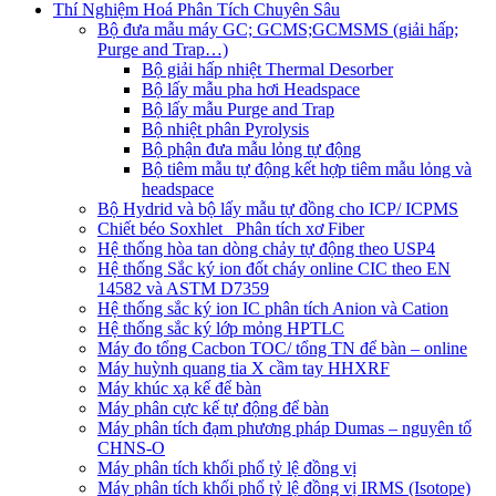
Thí Nghiệm Hoá Phân Tích Chuyên Sâu
Bộ đưa mẫu máy GC; GCMS;GCMSMS (giải hấp;
Purge and Trap…)
Bộ giải hấp nhiệt Thermal Desorber
Bộ lấy mẫu pha hơi Headspace
Bộ lấy mẫu Purge and Trap
Bộ nhiệt phân Pyrolysis
Bộ phận đưa mẫu lỏng tự động
Bộ tiêm mẫu tự động kết hợp tiêm mẫu lỏng và
headspace
Bộ Hydrid và bộ lấy mẫu tự đồng cho ICP/ ICPMS
Chiết béo Soxhlet_ Phân tích xơ Fiber
Hệ thống hòa tan dòng chảy tự động theo USP4
Hệ thống Sắc ký ion đốt cháy online CIC theo EN
14582 và ASTM D7359
Hệ thống sắc ký ion IC phân tích Anion và Cation
Hệ thống sắc ký lớp mỏng HPTLC
Máy đo tổng Cacbon TOC/ tổng TN để bàn – online
Máy huỳnh quang tia X cầm tay HHXRF
Máy khúc xạ kế để bàn
Máy phân cực kế tự động để bàn
Máy phân tích đạm phương pháp Dumas – nguyên tố
CHNS-O
Máy phân tích khối phổ tỷ lệ đồng vị
Máy phân tích khối phổ tỷ lệ đồng vị IRMS (Isotope)