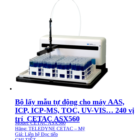
Bộ lấy mẫu tự động cho máy AAS,
ICP, ICP-MS, TOC, UV-VIS… 240 vị
trí CETAC ASX560
Model: CETAC ASX560
Hãng: TELEDYNE CETAC – Mỹ
Giá: Liên hệ
Đọc tiếp
CHI TIẾT