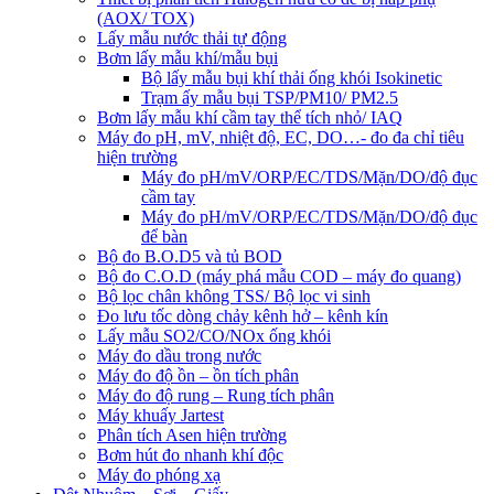
(AOX/ TOX)
Lấy mẫu nước thải tự động
Bơm lấy mẫu khí/mẫu bụi
Bộ lấy mẫu bụi khí thải ống khói Isokinetic
Trạm ấy mẫu bụi TSP/PM10/ PM2.5
Bơm lấy mẫu khí cầm tay thể tích nhỏ/ IAQ
Máy đo pH, mV, nhiệt độ, EC, DO…- đo đa chỉ tiêu
hiện trường
Máy đo pH/mV/ORP/EC/TDS/Mặn/DO/độ đục
cầm tay
Máy đo pH/mV/ORP/EC/TDS/Mặn/DO/độ đục
để bàn
Bộ đo B.O.D5 và tủ BOD
Bộ đo C.O.D (máy phá mẫu COD – máy đo quang)
Bộ lọc chân không TSS/ Bộ lọc vi sinh
Đo lưu tốc dòng chảy kênh hở – kênh kín
Lấy mẫu SO2/CO/NOx ống khói
Máy đo dầu trong nước
Máy đo độ ồn – ồn tích phân
Máy đo độ rung – Rung tích phân
Máy khuấy Jartest
Phân tích Asen hiện trường
Bơm hút đo nhanh khí độc
Máy đo phóng xạ