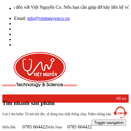
với Việt Nguyễn Co. Nếu bạn cần giúp đỡ hãy liên hệ với chúng tôi 
Email:
info@vietnguyenco.vn
Hỗ trợ
Tìm nhanh sản phẩm
khách
Gợi ý tìm kiếm: Tủ hút khí độc, tủ đựng hóa chất chống cháy, Pallet chống tràn...
hàng
Toggle navigation
0785 664422
0785 664422
Miền Bắc
Miền Nam