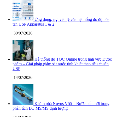
Ứng dụng, nguyên lý của hệ thống đo độ hòa
tan USP Apparatus 1 & 2
30/07/2026
Hệ thống đo TOC Online trong lĩnh vực Dược
phẩm – Giải pháp giám sát nước tinh khiết theo tiêu chuẩn
USP
14/07/2026
Khám phá Novus V55 – Bước tiến mới trong
phân tích LC-MS/MS định lượng