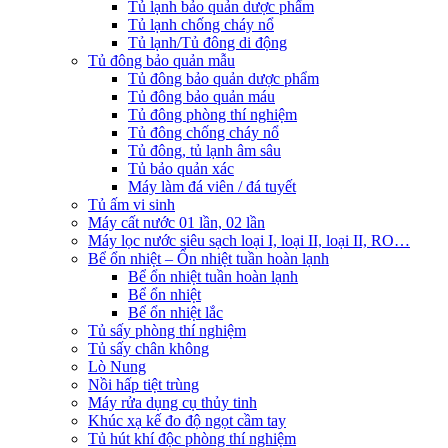
Tủ lạnh bảo quản dược phẩm
Tủ lạnh chống cháy nổ
Tủ lạnh/Tủ đông di động
Tủ đông bảo quản mẫu
Tủ đông bảo quản dược phẩm
Tủ đông bảo quản máu
Tủ đông phòng thí nghiệm
Tủ đông chống cháy nổ
Tủ đông, tủ lạnh âm sâu
Tủ bảo quản xác
Máy làm đá viên / đá tuyết
Tủ ấm vi sinh
Máy cất nước 01 lần, 02 lần
Máy lọc nước siêu sạch loại I, loại II, loại II, RO…
Bể ổn nhiệt – Ổn nhiệt tuần hoàn lạnh
Bể ổn nhiệt tuần hoàn lạnh
Bể ổn nhiệt
Bể ổn nhiệt lắc
Tủ sấy phòng thí nghiệm
Tủ sấy chân không
Lò Nung
Nồi hấp tiệt trùng
Máy rửa dụng cụ thủy tinh
Khúc xạ kế đo độ ngọt cầm tay
Tủ hút khí độc phòng thí nghiệm