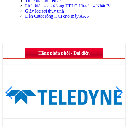
Túi chứa khí Tedlar
Linh kiện sắc ký lỏng HPLC Hitachi – Nhật Bản
Giấy lọc sợi thủy tinh
Đèn Catot rỗng HCl cho máy AAS
Hãng phân phối - Đại diện