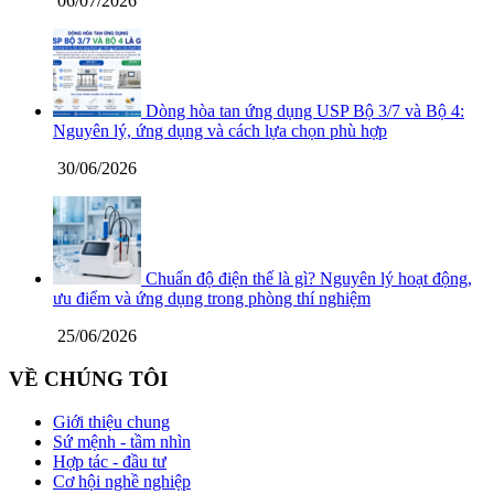
06/07/2026
Dòng hòa tan ứng dụng USP Bộ 3/7 và Bộ 4:
Nguyên lý, ứng dụng và cách lựa chọn phù hợp
30/06/2026
Chuẩn độ điện thế là gì? Nguyên lý hoạt động,
ưu điểm và ứng dụng trong phòng thí nghiệm
25/06/2026
VỀ CHÚNG TÔI
Giới thiệu chung
Sứ mệnh - tầm nhìn
Hợp tác - đầu tư
Cơ hội nghề nghiệp