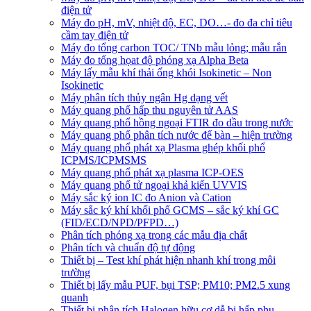
điện tử
Máy đo pH, mV, nhiệt độ, EC, DO…- đo đa chỉ tiêu
cầm tay điện tử
Máy đo tổng carbon TOC/ TNb mẫu lỏng; mẫu rắn
Máy đo tổng họat độ phóng xạ Alpha Beta
Máy lấy mẫu khí thải ống khói Isokinetic – Non
Isokinetic
Máy phân tích thủy ngân Hg dạng vết
Máy quang phổ hấp thu nguyên tử AAS
Máy quang phổ hồng ngoại FTIR đo dầu trong nước
Máy quang phổ phân tích nước để bàn – hiện trường
Máy quang phổ phát xạ Plasma ghép khối phổ
ICPMS/ICPMSMS
Máy quang phổ phát xạ plasma ICP-OES
Máy quang phổ tử ngoại khả kiến UVVIS
Máy sắc ký ion IC đo Anion và Cation
Máy sắc ký khí khối phổ GCMS – sắc ký khí GC
(FID/ECD/NPD/PFPD…)
Phân tích phóng xạ trong các mẫu địa chất
Phân tích và chuẩn độ tự động
Thiết bị – Test khí phát hiện nhanh khí trong môi
trường
Thiết bị lấy mẫu PUF, bụi TSP; PM10; PM2.5 xung
quanh
Thiết bị phân tích Halogen hữu cơ dễ bị hấp phụ