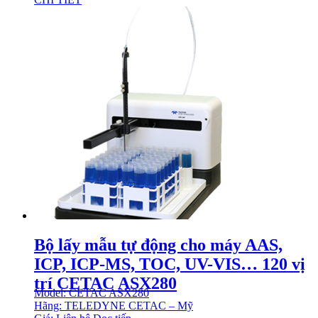
Bộ lấy mẫu tự động cho máy AAS,
ICP, ICP-MS, TOC, UV-VIS… 120 vị
trí CETAC ASX280
Model: CETAC ASX280
Hãng: TELEDYNE CETAC – Mỹ