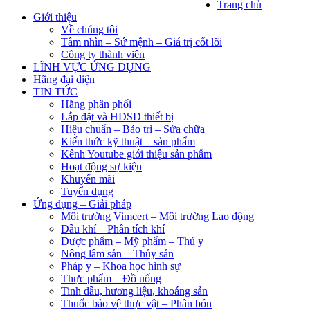
Trang chủ
Giới thiệu
Về chúng tôi
Tầm nhìn – Sứ mệnh – Giá trị cốt lõi
Công ty thành viên
LĨNH VỰC ỨNG DỤNG
Hãng đại diện
TIN TỨC
Hãng phân phối
Lắp đặt và HDSD thiết bị
Hiệu chuẩn – Bảo trì – Sửa chữa
Kiến thức kỹ thuật – sản phẩm
Kênh Youtube giới thiệu sản phẩm
Hoạt động sự kiện
Khuyến mãi
Tuyển dụng
Ứng dụng – Giải pháp
Môi trường Vimcert – Môi trường Lao động
Dầu khí – Phân tích khí
Dược phẩm – Mỹ phẩm – Thú y
Nông lâm sản – Thủy sản
Pháp y – Khoa học hình sự
Thực phẩm – Đồ uống
Tinh dầu, hương liệu, khoáng sản
Thuốc bảo vệ thực vật – Phân bón