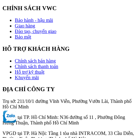
CHÍNH SÁCH VWC
Bảo hành - hậu mãi
Giao hàng
Đào tạo, chuyển giao
Bảo mật
HỖ TRỢ KHÁCH HÀNG
Chính sách bán hàng
Chính sách thanh toán
Hỗ trợ kỹ thuật
Khuyến mãi
ĐỊA CHỈ CÔNG TY
Trụ sở: 211/10/1 đường Vĩnh Viễn, Phường Vườn Lài, Thành phố
Hồ Chí Minh
VPGD tại TP. Hồ Chí Minh: N36 đường số 11 , Phường Đông
Hưng Thuận, Thành phố Hồ Chí Minh
VPGD tại TP. Hà Nội: Tầng 1 tòa nhà INTRACOM, 33 Cầu Diễn,