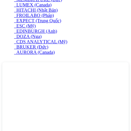
LUMEX (Canada)
HITACHI (Nhật Bản)
FROILABO (Pháp)
EXPECT (Trung Quốc)
ESC (Mỹ)
EDINBURGH (Anh)
DOZA (Nga)
CDS ANALYTICAL (Mỹ)
BRUKER (Đức)
AURORA (Canada)