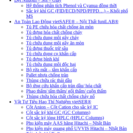
Dệt Nhuộm – Sợi – Giấy
Hệ thống phân tích Phenol và Cyanua đồng thời
Sắc ký khí GC (FID/ECD/NPD/PFPD…) – Khối phổ
MS
An Toàn Lao Động vietSAFE® – Nội Thất funiLAB®
Tủ PE chứa hóa chất chống ăn mòn
Tủ đựng hóa chất chống cháy
Tủ chứa dung môi gây cháy
Tủ chứa dung môi gây ăn mòn
Tủ đựng thuốc trừ sâu
Tủ chứa dụng cụ khẩn cấp
Tủ đựng bình khí
Tủ chứa dung môi độc hại
Bộ rửa mắt – tắm khẩn cấp
Pallet nhựa chống tràn
Thùng chứa rác thải dầu
Bộ ứng cứu khẩn cấp tràn dầu/ hóa chất
Phao thấm/ tấm thấm/ gối thấm/ cuộn thấm
Thùng chứa hóa chất chống cháy nổ
Vật Tư Tiêu Hao Thí Nghiệm vietSER®
Cột Anion – Cột Cation cho sắc ký IC
Cột sắc ký khí GC (GC Columns)
Cột sắc ký lỏng HPLC (HPLC Columns)
Phụ kiện máy AAS hãng Hitachi – Nhật Bản
Phụ kiện máy quang phổ UVVIS Hitachi – Nhật Bản