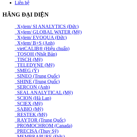
Liên hệ
HÃNG ĐẠI DIỆN
Xylem/ SI ANALYTICS (Đức)
Xylem/ GLOBAL WATER (Mỹ)
Xylem/ EVOQUA (Đức)
Xylem/ B+S (Anh)
vietCALIB® (Hiệu chuẩn)
TOSOH (Nhật Bản)
TISCH (Mỹ)
TELEDYNE (Mỹ)
SMEG (Ý)
SINEO (Trung Quốc)
SHINE (Trung Quốc)
SERCON (Anh)
SEAL ANALYTICAL (Mỹ)
SCION (Hà Lan)
SCIEX (Mỹ)
SABIO (Mỹ)
RESTEK (Mỹ)
RAYTOR (Trung Quốc)
PROMOCHROM (Canada)
PRECISA (Thuỵ Sỹ)
MEMBRAPURE (Đức)