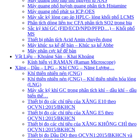
Máy quang phổ hấp thu nguyên tử AAS
Máy quang phổ huỳnh quang phân tích Histamine
Máy quang phổ phát xạ ICP-OES
Máy sắc ký lỏng cao áp HPLC- lỏng khối phổ LCMS
Phân tích dòng liên tục CFA phân tích SO2 trong bia
Sắc ký khí GC (FID/ECD/NPD/PFPD…) – Khối phổ
MS
Thiết bị phân tích Acid Amin chuyên dụng
Máy khúc xạ kế để bàn – Khúc xạ kế Abbe
Máy phân cực kế để bàn
Vật Liệu – Khoáng Sản – Khai Khoáng
Kính hiển vi RAMAN (Raman Microscope)
Xăng – Dầu – LPG – Khí CNG – Năng Lượng…
Khí thiên nhiên nén (CNG)
Khí thiên nhiên nén (CNG) – Khí thiên nhiên hóa lỏng
(LNG)
Máy sắc ký khí GC trong phân tích khí – dầu khí – dầu
biến thế…
Thiết bị đo các chỉ tiêu của XĂNG E10 theo
QCVN1:2015/BKHCN
Thiết bị đo các chỉ tiêu của XĂNG E5 theo
QCVN1:2015/BKHCN
Thiết bị đo các chỉ tiêu của XĂNG KHÔNG CHÌ theo
QCVN1:2015/BKHCN
Thiết bị đo Dầu DO theo QCVN1:2015/BKHCN và