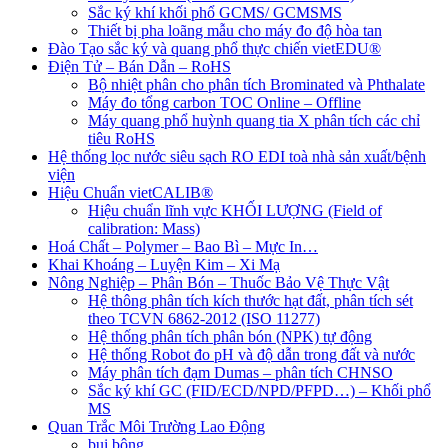
Sắc ký khí khối phổ GCMS/ GCMSMS
Thiết bị pha loãng mẫu cho máy đo độ hòa tan
Đào Tạo sắc ký và quang phổ thực chiến vietEDU®
Điện Tử – Bán Dẫn – RoHS
Bộ nhiệt phân cho phân tích Brominated và Phthalate
Máy đo tổng carbon TOC Online – Offline
Máy quang phổ huỳnh quang tia X phân tích các chỉ
tiêu RoHS
Hệ thống lọc nước siêu sạch RO EDI​​ toà nhà sản xuất/bệnh
viện
Hiệu Chuẩn vietCALIB®
Hiệu chuẩn lĩnh vực KHỐI LƯỢNG (Field of
calibration: Mass)
Hoá Chất – Polymer – Bao Bì – Mực In…
Khai Khoáng – Luyện Kim – Xi Mạ
Nông Nghiệp – Phân Bón – Thuốc Bảo Vệ Thực Vật
Hệ thông phân tích kích thước hạt đất, phân tích sét
theo TCVN 6862-2012 (ISO 11277)
Hệ thống phân tích phân bón (NPK) tự động
Hệ thống Robot đo pH và độ dẫn trong đất và nước
Máy phân tích đạm Dumas – phân tích CHNSO
Sắc ký khí GC (FID/ECD/NPD/PFPD…) – Khối phổ
MS
Quan Trắc Môi Trường Lao Động
bụi bông