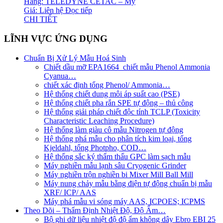
Hãng: TELEDYNE CETAC – Mỹ
Giá: Liên hệ
Đọc tiếp
CHI TIẾT
LĨNH VỰC ỨNG DỤNG
Chuẩn Bị Xử Lý Mẫu Hoá Sinh
Chiết dầu mỡ EPA1664_chiết mẫu Phenol Ammonia
Cyanua…
chiết xác định tổng Phenol/ Ammonia…
Hệ thống chiết dung môi áp suất cao (PSE)
Hệ thống chiết pha rắn SPE tự động – thủ công
Hệ thống giải pháp chiết độc tính TCLP (Toxicity
Characteristic Leaching Procedure)
Hệ thống làm giàu cô mẫu Nitrogen tự động
Hệ thống phá mẫu cho phân tích kim loại, tổng
Kjeldahl, tổng Photpho, COD…
Hệ thống sắc ký thẩm thấu GPC làm sạch mẫu
Máy nghiền mẫu lạnh sâu Cryogenic Grinder
Máy nghiền trộn nghiền bi Mixer Mill Ball Mill
Máy nung chảy mẫu bằng điện tự động chuẩn bị mẫu
XRF/ ICP/ AAS
Máy phá mẫu vi sóng máy AAS, ICPOES; ICPMS
Theo Dõi – Thẩm Định Nhiệt Độ, Độ Ẩm…
Bộ ghi dữ liệu nhiệt độ độ ẩm không dây Ebro EBI 25