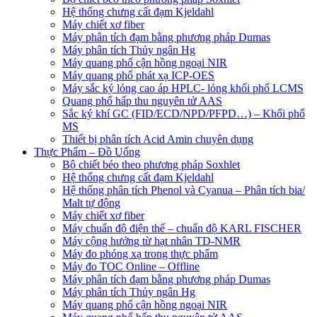
Hệ thống chưng cất đạm Kjeldahl
Máy chiết xơ fiber
Máy phân tích đạm bằng phương pháp Dumas
Máy phân tích Thủy ngân Hg
Máy quang phổ cận hồng ngoại NIR
Máy quang phổ phát xạ ICP-OES
Máy sắc ký lỏng cao áp HPLC- lỏng khối phổ LCMS
Quang phổ hấp thu nguyên tử AAS
Sắc ký khí GC (FID/ECD/NPD/PFPD…) – Khối phổ
MS
Thiết bị phân tích Acid Amin chuyên dụng
Thực Phẩm – Đồ Uống
Bộ chiết béo theo phương pháp Soxhlet
Hệ thống chưng cất đạm Kjeldahl
Hệ thống phân tích Phenol và Cyanua – Phân tích bia/
Malt tự động
Máy chiết xơ fiber
Máy chuẩn độ điện thế – chuẩn độ KARL FISCHER
Máy cộng hưởng từ hạt nhân TD-NMR
Máy đo phóng xạ trong thực phẩm
Máy đo TOC Online – Offline
Máy phân tích đạm bằng phương pháp Dumas
Máy phân tích Thủy ngân Hg
Máy quang phổ cận hồng ngoại NIR