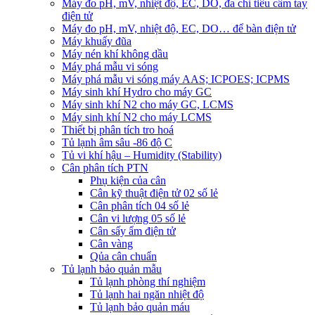
Máy đo pH, mV, nhiệt độ, EC, DO, đa chỉ tiêu cầm tay
điện tử
Máy đo pH, mV, nhiệt độ, EC, DO… để bàn điện tử
Máy khuấy đũa
Máy nén khí không dầu
Máy phá mẫu vi sóng
Máy phá mẫu vi sóng máy AAS; ICPOES; ICPMS
Máy sinh khí Hydro cho máy GC
Máy sinh khí N2 cho máy GC, LCMS
Máy sinh khí N2 cho máy LCMS
Thiết bị phân tích tro hoá
Tủ lạnh âm sâu -86 độ C
Tủ vi khí hậu – Humidity (Stability)
Cân phân tích PTN
Phụ kiện của cân
Cân kỹ thuật điện tử 02 số lẻ
Cân phân tích 04 số lẻ
Cân vi lượng 05 số lẻ
Cân sấy ẩm điện tử
Cân vàng
Qủa cân chuẩn
Tủ lạnh bảo quản mẫu
Tủ lạnh phòng thí nghiệm
Tủ lạnh hai ngăn nhiệt độ
Tủ lạnh bảo quản máu