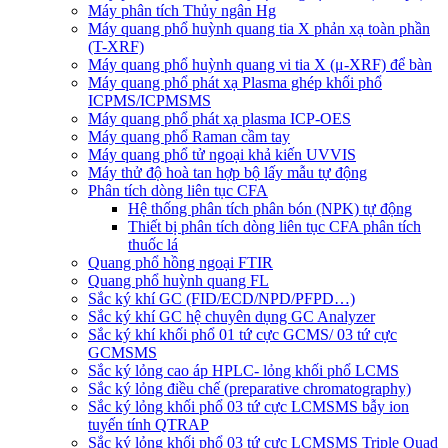
Máy phân tích Thủy ngân Hg
Máy quang phổ huỳnh quang tia X phản xạ toàn phần
(T-XRF)
Máy quang phổ huỳnh quang vi tia X (μ-XRF) để bàn
Máy quang phổ phát xạ Plasma ghép khối phổ
ICPMS/ICPMSMS
Máy quang phổ phát xạ plasma ICP-OES
Máy quang phổ Raman cầm tay
Máy quang phổ tử ngoại khả kiến UVVIS
Máy thử độ hoà tan hợp bộ lấy mẫu tự động
Phân tích dòng liên tục CFA
Hệ thống phân tích phân bón (NPK) tự động
Thiết bị phân tích dòng liên tục CFA phân tích
thuốc lá
Quang phổ hồng ngoại FTIR
Quang phổ huỳnh quang FL
Sắc ký khí GC (FID/ECD/NPD/PFPD…)
Sắc ký khí GC hệ chuyên dụng GC Analyzer
Sắc ký khí khối phổ 01 tứ cực GCMS/ 03 tứ cực
GCMSMS
Sắc ký lỏng cao áp HPLC- lỏng khối phổ LCMS
Sắc ký lỏng điều chế (preparative chromatography)
Sắc ký lỏng khối phổ 03 tứ cực LCMSMS bẫy ion
tuyến tính QTRAP
Sắc ký lỏng khối phổ 03 tứ cực LCMSMS Triple Quad