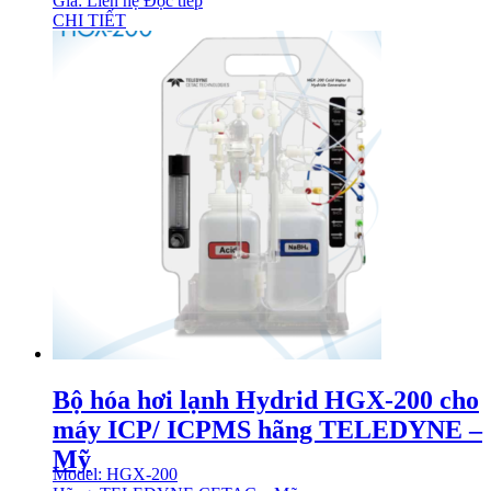
Giá: Liên hệ
Đọc tiếp
CHI TIẾT
Bộ hóa hơi lạnh Hydrid HGX-200 cho
máy ICP/ ICPMS hãng TELEDYNE –
Mỹ
Model: HGX-200