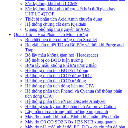
Sắc ký lỏng khối phổ LCMS
Sắc ký lỏng khối phổ tứ cực kết hợp thời gian bay
UHPLC-QTOF
Thiết bị phân tích Acid Amin chuyên dụng
Hệ thống chưng cất đạm Kjeldahl
Quang phổ hấp thu nguyên tử AAS
Quan Trắc – Hoá Phân Tích Môi Trường
Bộ chiết béo theo phương pháp Soxhlet
Bộ giải hấp nhiệt TD và Bộ Bẫy và thổi khí Purge and
Trap
Bộ lấy mẫu không gian hơi (Headspace)
Bộ thiết bị đo BOD hiện trường
Bơm lấy mẫu không khí lưu lượng thấp
Hệ thống phân tích BOD5 tự động
Hệ thống phân tích COD dùng TiO2
Hệ thống phân tích COD tự động
Hệ thống phân tích dòng liên tục CFA
Hệ thống phân tích Phenol và Cyanua (hệ thống phân
tích dòng CFA)
Hệ thống phân tích rời rạc Discrete Analyzer
Hệ thống sắc ký ion IC phân tích Anion và Cation
Lấy mẫu dioxin trong môi trường xung quanh
Máy đo nhanh khí thải – Bình khí chuẩn hiệu chuẩn
Máy đo O3 CO SO2 NOx H2S NH3 xung quanh
Máy đo pH, mV, nhiệt độ, EC, DO – đa chỉ tiêu để bàn