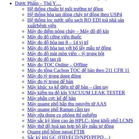
Dược Phẩm – Thú Y…
Hệ thống chuẩn bị môi trường tự động
Hệ thống hòa tan dòng chảy tự động theo USP4
Hệ thống lọc nước siêu sạch RO EDI​​ toà nhà sản
xuất/bệnh viện
Máy đo điểm nóng chảy – Máy đô độ kín
Máy đo độ cứng viên thuốc
Máy đo độ hòa tan 8 – 14 vị trí
Máy đo độ hòa tan với bộ lấy mẫu tự động
Máy đo độ mài mòn viên – tỷ trọng bột
Máy đo độ tan rã
Máy đo TOC Online – Offline
Máy đo tổng Cacbon TOC để bàn theo 211 CFR 11
Máy đo tỷ trọng dạng đóng
Máy đo tỷ trọng để bàn
Máy khúc xạ kế điện tử để bàn – cầm tay
Máy kiểm tra độ kín VACUUM LEAK TESTER
Máy phân cực kế để bàn
Máy quang phổ hấp thu nguyên tử AAS
Máy quang phổ Raman cầm tay
Máy rửa dụng cụ phòng thí nghiệm
Máy sắc ký lỏng cao áp HPLC- lỏng khối phổ LCMS
Máy thử độ hoà tan hợp bộ lấy mẫu tự động
Quang phổ hồng ngoại FTIR
Sắc ký khí GC (FID/ECD/NPD/PFPD…)