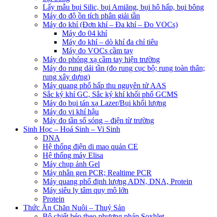
Lấy mẫu bụi Silic, bụi Amiăng, bụi hô hấp, bụi bông
Máy đo độ ồn tích phân giải tần
Máy đo khí (Đơn khí – Đa khí – Đo VOCs)
Máy đo 04 khí
Máy đo khí – dò khí đa chỉ tiêu
Máy đo VOCs cầm tay
Máy đo phóng xạ cầm tay hiện trường
Máy đo rung dải tần (đo rung cục bộ; rung toàn thân;
rung xây dựng)
Máy quang phổ hấp thu nguyên tử AAS
Sắc ký khí GC, Sắc ký khí khối phổ GCMS
Máy đo bụi tán xạ Lazer/Bụi khối lượng
Máy đo vi khí hậu
Máy đo tần số sóng – điện từ trường
Sinh Học – Hoá Sinh – Vi Sinh
DNA
Hệ thống điện di mao quản CE
Hệ thống máy Elisa
Máy chụp ảnh Gel
Máy nhân gen PCR; Realtime PCR
Máy quang phổ định lượng ADN, DNA, Protein
Máy siêu ly tâm quy mô lớn
Protein
Thức Ăn Chăn Nuôi – Thuỷ Sản
Bộ chiết béo theo phương pháp Soxhlet