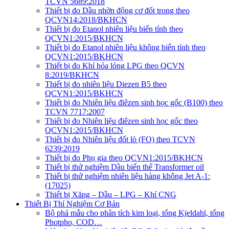
TCVN 5689:2018
Thiết bị đo Dầu nhờn động cơ đốt trong theo
QCVN14:2018/BKHCN
Thiết bị đo Etanol nhiên liệu biến tính theo
QCVN1:2015/BKHCN
Thiết bị đo Etanol nhiên liệu không biến tính theo
QCVN1:2015/BKHCN
Thiết bị đo Khí hóa lỏng LPG theo QCVN
8:2019/BKHCN
Thiết bị đo nhiên liệu Diezen B5 theo
QCVN1:2015/BKHCN
Thiết bị đo Nhiên liệu điêzen sinh học gốc (B100) theo
TCVN 7717:2007
Thiết bị đo Nhiên liệu điêzen sinh học gốc theo
QCVN1:2015/BKHCN
Thiết bị đo Nhiên liệu đốt lò (FO) theo TCVN
6239:2019
Thiết bị đo Phụ gia theo QCVN1:2015/BKHCN
Thiết bị thử nghiệm Dầu biến thế Transformer oil
Thiết bị thử nghiệm nhiên liệu hàng không Jet A-1:
(17025)
Thiết bị Xăng – Dầu – LPG – Khí CNG
Thiết Bị Thí Nghiệm Cơ Bản
Bộ phá mẫu cho phân tích kim loại, tổng Kjeldahl, tổng
Photpho, COD…