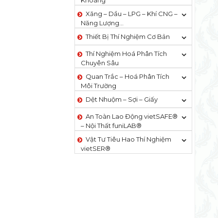
Khoáng
Xăng – Dầu – LPG – Khí CNG –
Năng Lượng…
Thiết Bị Thí Nghiệm Cơ Bản
Thí Nghiệm Hoá Phân Tích
Chuyên Sâu
Quan Trắc – Hoá Phân Tích
Môi Trường
Dệt Nhuộm – Sợi – Giấy
An Toàn Lao Động vietSAFE®
– Nội Thất funiLAB®
Vật Tư Tiêu Hao Thí Nghiệm
vietSER®