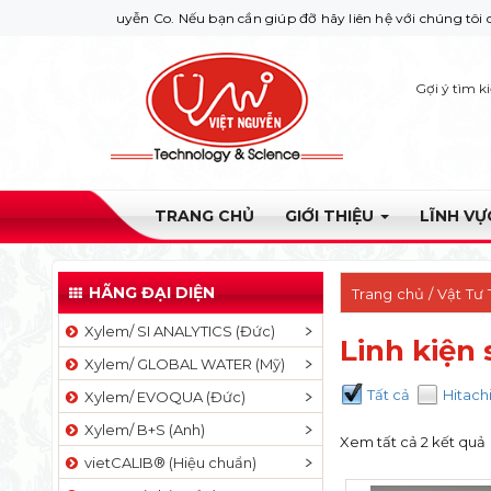
Việt Nguyễn Co. Nếu bạn cần giúp đỡ hãy liên hệ với chúng tôi qua Hotli
Gợi ý tìm k
TRANG CHỦ
GIỚI THIỆU
LĨNH V
HÃNG ĐẠI DIỆN
Trang chủ
/
Vật Tư
Xylem/ SI ANALYTICS (Đức)
Linh kiện
Xylem/ GLOBAL WATER (Mỹ)
Tất cả
Hitach
Xylem/ EVOQUA (Đức)
Xylem/ B+S (Anh)
Xem tất cả 2 kết quả
vietCALIB® (Hiệu chuẩn)