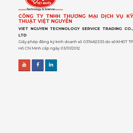
CÔNG TY TNHH THƯƠNG MẠI DỊCH VỤ K
THUẬT VIỆT NGUYỄN
VIET NGUYEN TECHNOLOGY SERVICE TRADING CO.
LTD
Giấy phép đăng ký kinh doanh số 0311462335 do sở KHĐT T
Hồ Chí Minh cấp ngày 03/01/2012