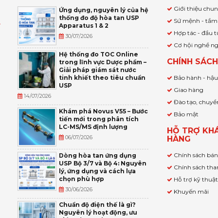
Giới thiệu chu
Ứng dụng, nguyên lý của hệ
thống đo độ hòa tan USP
Sứ mệnh - tầm
Apparatus 1 & 2
Ỹ
Hợp tác - đầu t
30/07/2026
Cơ hội nghề n
,
Hệ thống đo TOC Online
CHÍNH SÁC
trong lĩnh vực Dược phẩm –
P
Giải pháp giám sát nước
tinh khiết theo tiêu chuẩn
Bảo hành - hậ
USP
Giao hàng
14/07/2026
Đào tạo, chuyể
Khám phá Novus V55 – Bước
Bảo mật
tiến mới trong phân tích
LC-MS/MS định lượng
HỖ TRỢ KH
06/07/2026
HÀNG
Chính sách bá
Dòng hòa tan ứng dụng
USP Bộ 3/7 và Bộ 4: Nguyên
Chính sách tha
lý, ứng dụng và cách lựa
chọn phù hợp
Hỗ trợ kỹ thuậ
30/06/2026
Khuyến mãi
Chuẩn độ điện thế là gì?
Nguyên lý hoạt động, ưu