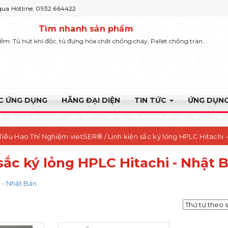
ne: 0932 664422
Tìm nhanh sản phẩm
iếm: Tủ hút khí độc, tủ đựng hóa chất chống cháy, Pallet chống tràn...
ỰC ỨNG DỤNG
HÃNG ĐẠI DIỆN
TIN TỨC
ỨNG DỤNG
 Tiêu Hao Thí Nghiệm vietSER®
/ Linh kiện sắc ký lỏng HPLC Hitachi 
 sắc ký lỏng HPLC Hitachi - Nhật 
i - Nhật Bản