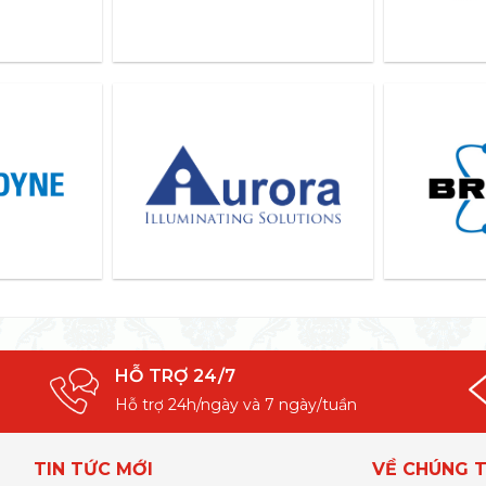
HỖ TRỢ 24/7
Hỗ trợ 24h/ngày và 7 ngày/tuần
TIN TỨC MỚI
VỀ CHÚNG T