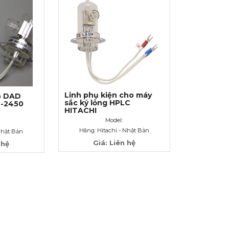
Linh phụ kiện cho máy
ò DAD
sắc ký lỏng HPLC
L-2450
HITACHI
Model:
Hãng: Hitachi - Nhật Bản
Nhật Bản
Giá: Liên hệ
 hệ