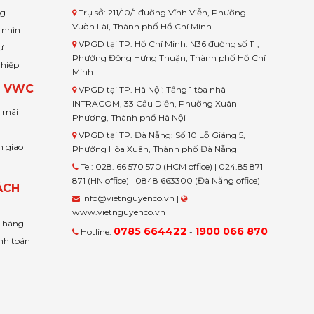
ng
Trụ sở: 211/10/1 đường Vĩnh Viễn, Phường
Vườn Lài, Thành phố Hồ Chí Minh
 nhìn
VPGD tại TP. Hồ Chí Minh: N36 đường số 11 ,
ư
Phường Đông Hưng Thuận, Thành phố Hồ Chí
ghiệp
Minh
H VWC
VPGD tại TP. Hà Nội: Tầng 1 tòa nhà
INTRACOM, 33 Cầu Diễn, Phường Xuân
u mãi
Phương, Thành phố Hà Nội
VPGD tại TP. Đà Nẵng: Số 10 Lỗ Giáng 5,
n giao
Phường Hòa Xuân, Thành phố Đà Nẵng
Tel: 028. 66 570 570 (HCM office) | 024.85 871
871 (HN office) | 0848 663300 (Đà Nẵng office)
ÁCH
info@vietnguyenco.vn |
www.vietnguyenco.vn
n hàng
0785 664422
1900 066 870
Hotline:
-
nh toán
t