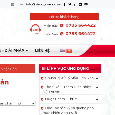
Email:
info@vietnguyenco.vn
Hỗ trợ khách hàng
0785 664422
Miền Bắc
0785 664422
Miền Nam
 – GIẢI PHÁP
LIÊN HỆ
LĨNH VỰC ỨNG DỤNG
- Nhật Bản
Chuẩn Bị Xử Lý Mẫu Hoá Sinh
Bản
Theo Dõi – Thẩm Định Nhiệt
Độ, Độ Ẩm…
Dược Phẩm – Thú Y…
Đào Tạo sắc ký và quang phổ
thực chiến vietEDU®