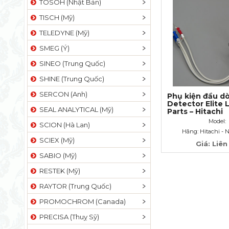
TOSOH (Nhật Bản)
TISCH (Mỹ)
TELEDYNE (Mỹ)
SMEG (Ý)
SINEO (Trung Quốc)
SHINE (Trung Quốc)
SERCON (Anh)
Phụ kiện đầu d
Detector Elite 
SEAL ANALYTICAL (Mỹ)
Parts – Hitachi
Model:
SCION (Hà Lan)
Hãng: Hitachi - 
SCIEX (Mỹ)
Giá: Liên
SABIO (Mỹ)
RESTEK (Mỹ)
RAYTOR (Trung Quốc)
PROMOCHROM (Canada)
PRECISA (Thuỵ Sỹ)