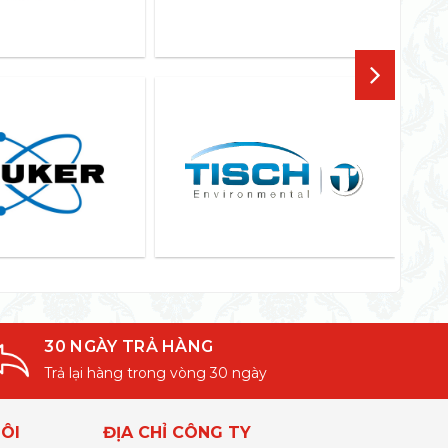
30 NGÀY TRẢ HÀNG
Trả lại hàng trong vòng 30 ngày
ÔI
ĐỊA CHỈ CÔNG TY