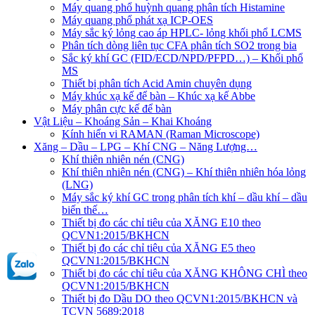
Máy quang phổ huỳnh quang phân tích Histamine
Máy quang phổ phát xạ ICP-OES
Máy sắc ký lỏng cao áp HPLC- lỏng khối phổ LCMS
Phân tích dòng liên tục CFA phân tích SO2 trong bia
Sắc ký khí GC (FID/ECD/NPD/PFPD…) – Khối phổ
MS
Thiết bị phân tích Acid Amin chuyên dụng
Máy khúc xạ kế để bàn – Khúc xạ kế Abbe
Máy phân cực kế để bàn
Vật Liệu – Khoáng Sản – Khai Khoáng
Kính hiển vi RAMAN (Raman Microscope)
Xăng – Dầu – LPG – Khí CNG – Năng Lượng…
Khí thiên nhiên nén (CNG)
Khí thiên nhiên nén (CNG) – Khí thiên nhiên hóa lỏng
(LNG)
Máy sắc ký khí GC trong phân tích khí – dầu khí – dầu
biến thế…
Thiết bị đo các chỉ tiêu của XĂNG E10 theo
QCVN1:2015/BKHCN
Thiết bị đo các chỉ tiêu của XĂNG E5 theo
QCVN1:2015/BKHCN
Thiết bị đo các chỉ tiêu của XĂNG KHÔNG CHÌ theo
QCVN1:2015/BKHCN
Thiết bị đo Dầu DO theo QCVN1:2015/BKHCN và
TCVN 5689:2018