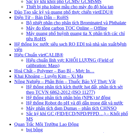
Sắc ký khí khối phổ GCMS/ GCMSMS
Thiết bị pha loãng mẫu cho máy đo độ hòa tan
Đào Tạo sắc ký và quang phổ thực chiến vietEDU®
Điện Tử – Bán Dẫn – RoHS
Bộ nhiệt phân cho phân tích Brominated và Phthalate
Máy đo tổng carbon TOC Online – Offline
Máy quang phổ huỳnh quang tia X phân tích các chỉ
tiêu RoHS
Hệ thống lọc nước siêu sạch RO EDI​​ toà nhà sản xuất/bệnh
viện
Hiệu Chuẩn vietCALIB®
Hiệu chuẩn lĩnh vực KHỐI LƯỢNG (Field of
calibration: Mass)
Hoá Chất – Polymer – Bao Bì – Mực In…
Khai Khoáng – Luyện Kim – Xi Mạ
Nông Nghiệp – Phân Bón – Thuốc Bảo Vệ Thực Vật
Hệ thông phân tích kích thước hạt đất, phân tích sét
theo TCVN 6862-2012 (ISO 11277)
Hệ thống phân tích phân bón (NPK) tự động
Hệ thống Robot đo pH và độ dẫn trong đất và nước
Máy phân tích đạm Dumas – phân tích CHNSO
Sắc ký khí GC (FID/ECD/NPD/PFPD…) – Khối phổ
MS
Quan Trắc Môi Trường Lao Động
bụi bông