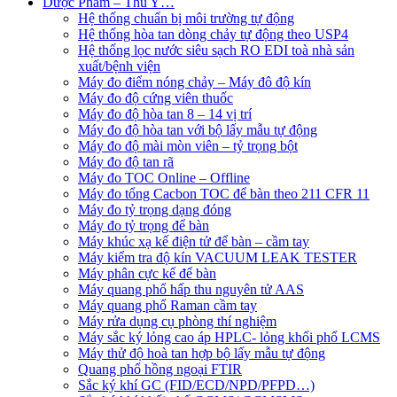
Dược Phẩm – Thú Y…
Hệ thống chuẩn bị môi trường tự động
Hệ thống hòa tan dòng chảy tự động theo USP4
Hệ thống lọc nước siêu sạch RO EDI​​ toà nhà sản
xuất/bệnh viện
Máy đo điểm nóng chảy – Máy đô độ kín
Máy đo độ cứng viên thuốc
Máy đo độ hòa tan 8 – 14 vị trí
Máy đo độ hòa tan với bộ lấy mẫu tự động
Máy đo độ mài mòn viên – tỷ trọng bột
Máy đo độ tan rã
Máy đo TOC Online – Offline
Máy đo tổng Cacbon TOC để bàn theo 211 CFR 11
Máy đo tỷ trọng dạng đóng
Máy đo tỷ trọng để bàn
Máy khúc xạ kế điện tử để bàn – cầm tay
Máy kiểm tra độ kín VACUUM LEAK TESTER
Máy phân cực kế để bàn
Máy quang phổ hấp thu nguyên tử AAS
Máy quang phổ Raman cầm tay
Máy rửa dụng cụ phòng thí nghiệm
Máy sắc ký lỏng cao áp HPLC- lỏng khối phổ LCMS
Máy thử độ hoà tan hợp bộ lấy mẫu tự động
Quang phổ hồng ngoại FTIR
Sắc ký khí GC (FID/ECD/NPD/PFPD…)