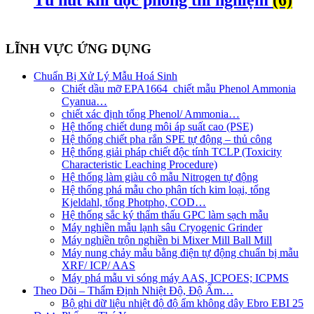
LĨNH VỰC ỨNG DỤNG
Chuẩn Bị Xử Lý Mẫu Hoá Sinh
Chiết dầu mỡ EPA1664_chiết mẫu Phenol Ammonia
Cyanua…
chiết xác định tổng Phenol/ Ammonia…
Hệ thống chiết dung môi áp suất cao (PSE)
Hệ thống chiết pha rắn SPE tự động – thủ công
Hệ thống giải pháp chiết độc tính TCLP (Toxicity
Characteristic Leaching Procedure)
Hệ thống làm giàu cô mẫu Nitrogen tự động
Hệ thống phá mẫu cho phân tích kim loại, tổng
Kjeldahl, tổng Photpho, COD…
Hệ thống sắc ký thẩm thấu GPC làm sạch mẫu
Máy nghiền mẫu lạnh sâu Cryogenic Grinder
Máy nghiền trộn nghiền bi Mixer Mill Ball Mill
Máy nung chảy mẫu bằng điện tự động chuẩn bị mẫu
XRF/ ICP/ AAS
Máy phá mẫu vi sóng máy AAS, ICPOES; ICPMS
Theo Dõi – Thẩm Định Nhiệt Độ, Độ Ẩm…
Bộ ghi dữ liệu nhiệt độ độ ẩm không dây Ebro EBI 25