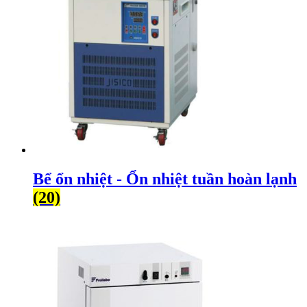
Bể ổn nhiệt - Ổn nhiệt tuần hoàn lạnh
(20)