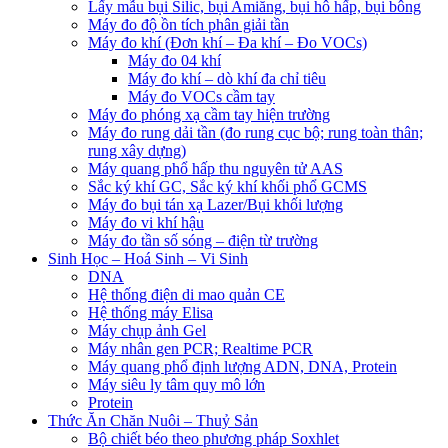
Lấy mẫu bụi Silic, bụi Amiăng, bụi hô hấp, bụi bông
Máy đo độ ồn tích phân giải tần
Máy đo khí (Đơn khí – Đa khí – Đo VOCs)
Máy đo 04 khí
Máy đo khí – dò khí đa chỉ tiêu
Máy đo VOCs cầm tay
Máy đo phóng xạ cầm tay hiện trường
Máy đo rung dải tần (đo rung cục bộ; rung toàn thân;
rung xây dựng)
Máy quang phổ hấp thu nguyên tử AAS
Sắc ký khí GC, Sắc ký khí khối phổ GCMS
Máy đo bụi tán xạ Lazer/Bụi khối lượng
Máy đo vi khí hậu
Máy đo tần số sóng – điện từ trường
Sinh Học – Hoá Sinh – Vi Sinh
DNA
Hệ thống điện di mao quản CE
Hệ thống máy Elisa
Máy chụp ảnh Gel
Máy nhân gen PCR; Realtime PCR
Máy quang phổ định lượng ADN, DNA, Protein
Máy siêu ly tâm quy mô lớn
Protein
Thức Ăn Chăn Nuôi – Thuỷ Sản
Bộ chiết béo theo phương pháp Soxhlet