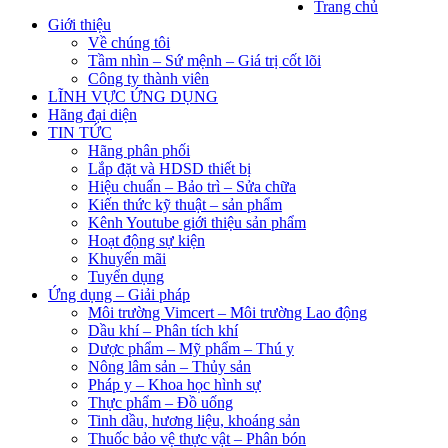
Trang chủ
Giới thiệu
Về chúng tôi
Tầm nhìn – Sứ mệnh – Giá trị cốt lõi
Công ty thành viên
LĨNH VỰC ỨNG DỤNG
Hãng đại diện
TIN TỨC
Hãng phân phối
Lắp đặt và HDSD thiết bị
Hiệu chuẩn – Bảo trì – Sửa chữa
Kiến thức kỹ thuật – sản phẩm
Kênh Youtube giới thiệu sản phẩm
Hoạt động sự kiện
Khuyến mãi
Tuyển dụng
Ứng dụng – Giải pháp
Môi trường Vimcert – Môi trường Lao động
Dầu khí – Phân tích khí
Dược phẩm – Mỹ phẩm – Thú y
Nông lâm sản – Thủy sản
Pháp y – Khoa học hình sự
Thực phẩm – Đồ uống
Tinh dầu, hương liệu, khoáng sản
Thuốc bảo vệ thực vật – Phân bón