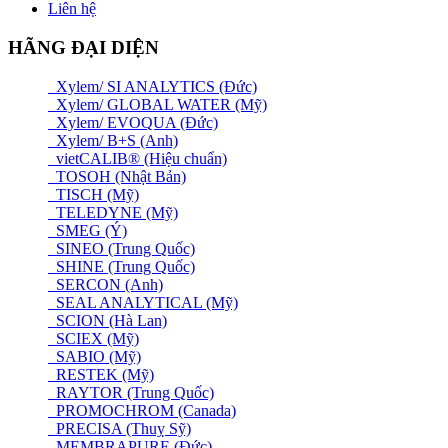
Liên hệ
HÃNG ĐẠI DIỆN
Xylem/ SI ANALYTICS (Đức)
Xylem/ GLOBAL WATER (Mỹ)
Xylem/ EVOQUA (Đức)
Xylem/ B+S (Anh)
vietCALIB® (Hiệu chuẩn)
TOSOH (Nhật Bản)
TISCH (Mỹ)
TELEDYNE (Mỹ)
SMEG (Ý)
SINEO (Trung Quốc)
SHINE (Trung Quốc)
SERCON (Anh)
SEAL ANALYTICAL (Mỹ)
SCION (Hà Lan)
SCIEX (Mỹ)
SABIO (Mỹ)
RESTEK (Mỹ)
RAYTOR (Trung Quốc)
PROMOCHROM (Canada)
PRECISA (Thuỵ Sỹ)
MEMBRAPURE (Đức)