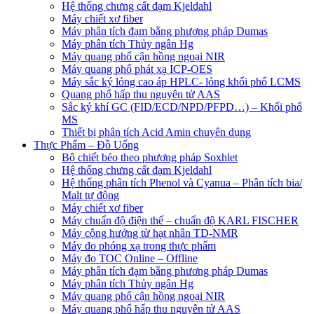
Hệ thống chưng cất đạm Kjeldahl
Máy chiết xơ fiber
Máy phân tích đạm bằng phương pháp Dumas
Máy phân tích Thủy ngân Hg
Máy quang phổ cận hồng ngoại NIR
Máy quang phổ phát xạ ICP-OES
Máy sắc ký lỏng cao áp HPLC- lỏng khối phổ LCMS
Quang phổ hấp thu nguyên tử AAS
Sắc ký khí GC (FID/ECD/NPD/PFPD…) – Khối phổ
MS
Thiết bị phân tích Acid Amin chuyên dụng
Thực Phẩm – Đồ Uống
Bộ chiết béo theo phương pháp Soxhlet
Hệ thống chưng cất đạm Kjeldahl
Hệ thống phân tích Phenol và Cyanua – Phân tích bia/
Malt tự động
Máy chiết xơ fiber
Máy chuẩn độ điện thế – chuẩn độ KARL FISCHER
Máy cộng hưởng từ hạt nhân TD-NMR
Máy đo phóng xạ trong thực phẩm
Máy đo TOC Online – Offline
Máy phân tích đạm bằng phương pháp Dumas
Máy phân tích Thủy ngân Hg
Máy quang phổ cận hồng ngoại NIR
Máy quang phổ hấp thu nguyên tử AAS