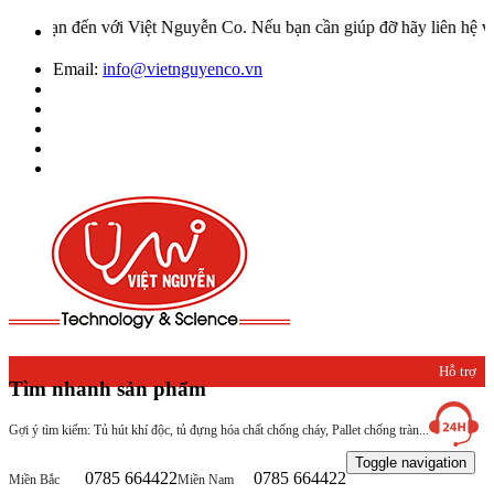
 với Việt Nguyễn Co. Nếu bạn cần giúp đỡ hãy liên hệ với chúng tôi
Email:
info@vietnguyenco.vn
Hỗ trợ
Tìm nhanh sản phẩm
khách
Gợi ý tìm kiếm: Tủ hút khí độc, tủ đựng hóa chất chống cháy, Pallet chống tràn...
hàng
Toggle navigation
0785 664422
0785 664422
Miền Bắc
Miền Nam