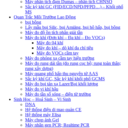
Máy phân tích đạm Dumas – phân tích CHNSO
Sắc ký khí GC (FID/ECD/NPD/PFPD…) – Khối phổ
MS
Quan Trắc Môi Trường Lao Động
bụi bông
Lấy mẫu bụi Silic, bụi Amiăng, bụi hô hấp, bụi bông
Máy đo độ ồn tích phân giải tần
Máy đo khí (Đơn khí – Đa khí – Đo VOCs)
Máy đo 04 khí
Máy đo khí – dò khí đa chỉ tiêu
Máy đo VOCs cầm tay
Máy đo phóng xạ cầm tay hiện trường
Máy đo rung dải tần (đo rung cục bộ; rung toàn thân;
rung xây dựng)
Máy quang phổ hấp thu nguyên tử AAS
Sắc ký khí GC, Sắc ký khí khối phổ GCMS
Máy đo bụi tán xạ Lazer/Bụi khối lượng
Máy đo vi khí hậu
Máy đo tần số sóng – điện từ trường
Sinh Học – Hoá Sinh – Vi Sinh
DNA
Hệ thống điện di mao quản CE
Hệ thống máy Elisa
Máy chụp ảnh Gel
Máy nhân gen PCR; Realtime PCR