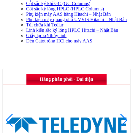
Cột sắc ký khí GC (GC Columns)
Cột sắc ký lỏng HPLC (HPLC Columns)
Phụ kiện máy AAS hãng Hitachi – Nhật Bản
Phụ kiện máy quang phổ UVVIS Hitachi – Nhật Bản
Túi chứa khí Tedlar
Linh kiện sắc ký lỏng HPLC Hitachi – Nhật Bản
Giấy lọc sợi thủy tinh
Đèn Catot rỗng HCl cho máy AAS
Hãng phân phối - Đại diện