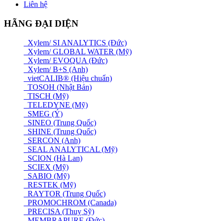
Liên hệ
HÃNG ĐẠI DIỆN
Xylem/ SI ANALYTICS (Đức)
Xylem/ GLOBAL WATER (Mỹ)
Xylem/ EVOQUA (Đức)
Xylem/ B+S (Anh)
vietCALIB® (Hiệu chuẩn)
TOSOH (Nhật Bản)
TISCH (Mỹ)
TELEDYNE (Mỹ)
SMEG (Ý)
SINEO (Trung Quốc)
SHINE (Trung Quốc)
SERCON (Anh)
SEAL ANALYTICAL (Mỹ)
SCION (Hà Lan)
SCIEX (Mỹ)
SABIO (Mỹ)
RESTEK (Mỹ)
RAYTOR (Trung Quốc)
PROMOCHROM (Canada)
PRECISA (Thuỵ Sỹ)
MEMBRAPURE (Đức)