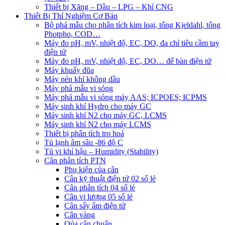
Thiết bị Xăng – Dầu – LPG – Khí CNG
Thiết Bị Thí Nghiệm Cơ Bản
Bộ phá mẫu cho phân tích kim loại, tổng Kjeldahl, tổng
Photpho, COD…
Máy đo pH, mV, nhiệt độ, EC, DO, đa chỉ tiêu cầm tay
điện tử
Máy đo pH, mV, nhiệt độ, EC, DO… để bàn điện tử
Máy khuấy đũa
Máy nén khí không dầu
Máy phá mẫu vi sóng
Máy phá mẫu vi sóng máy AAS; ICPOES; ICPMS
Máy sinh khí Hydro cho máy GC
Máy sinh khí N2 cho máy GC, LCMS
Máy sinh khí N2 cho máy LCMS
Thiết bị phân tích tro hoá
Tủ lạnh âm sâu -86 độ C
Tủ vi khí hậu – Humidity (Stability)
Cân phân tích PTN
Phụ kiện của cân
Cân kỹ thuật điện tử 02 số lẻ
Cân phân tích 04 số lẻ
Cân vi lượng 05 số lẻ
Cân sấy ẩm điện tử
Cân vàng
Qủa cân chuẩn