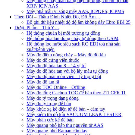
Máy nung chảy mẫu bằng điện tự động chuẩn bị mẫu
XRF/ ICP/ AAS
Máy phá mẫu vi sóng máy AAS, ICPOES; ICPMS
Theo Dõi – Thẩm Định Nhiệt Độ, Độ Ẩm…
Bộ ghi dữ liệu nhiệt độ độ ẩm không dây Ebro EBI 25
Dược Phẩm – Thú Y…
Hệ thống chuẩn bị môi trường tự động
Hệ thống hòa tan dòng chảy tự động theo USP4
Hệ thống lọc nước siêu sạch RO EDI​​ toà nhà sản
xuất/bệnh viện
Máy đo điểm nóng chảy – Máy đô độ kín
Máy đo độ cứng viên thuốc
Máy đo độ hòa tan 8 – 14 vị trí
Máy đo độ hòa tan với bộ lấy mẫu tự động
Máy đo độ mài mòn viên – tỷ trọng bột
Máy đo độ tan rã
Máy đo TOC Online – Offline
Máy đo tổng Cacbon TOC để bàn theo 211 CFR 11
Máy đo tỷ trọng dạng đóng
Máy đo tỷ trọng để bàn
Máy khúc xạ kế điện tử để bàn – cầm tay
Máy kiểm tra độ kín VACUUM LEAK TESTER
Máy phân cực kế để bàn
Máy quang phổ hấp thu nguyên tử AAS
Máy quang phổ Raman cầm tay