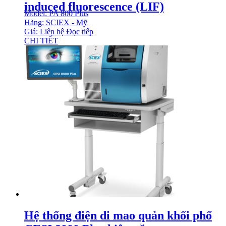
induced fluorescence (LIF)
Model: PA 800 Plus
Hãng: SCIEX - Mỹ
Giá: Liên hệ
Đọc tiếp
CHI TIẾT
Hệ thống điện di mao quản khối phổ