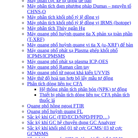
Máy phân cực kế tự động để bàn
Máy phân tích đạm phương pháp Dumas – nguyên tố
CHNS-O
Máy phân tích khối phổ tỷ lệ đồng vị
Máy phân tích khối phổ tỷ lệ đồng vị IRMS (Isotope)
Máy phân tích Thủy ngân Hg
Máy quang phổ huỳnh quang tia X phản xạ toàn phần
(T-XRF)
Máy quang phổ huỳnh quang vi tia X (μ-XRF) để bàn
Máy quang phổ phát xạ Plasma ghép khối phổ
ICPMS/ICPMSMS
Máy quang phổ phát xạ plasma ICP-OES
Máy quang phổ Raman cầm tay
Máy quang phổ tử ngoại khả kiến UVVIS
Máy thử độ hoà tan hợp bộ lấy mẫu tự động
Phân tích dòng liên tục CFA
Hệ thống phân tích phân bón (NPK) tự động
Thiết bị phân tích dòng liên tục CFA phân tích
thuốc lá
Quang phổ hồng ngoại FTIR
Quang phổ huỳnh quang FL
Sắc ký khí GC (FID/ECD/NPD/PFPD…)
Sắc ký khí GC hệ chuyên dụng GC Analyzer
Sắc ký khí khối phổ 01 tứ cực GCMS/ 03 tứ cực
GCMSMS