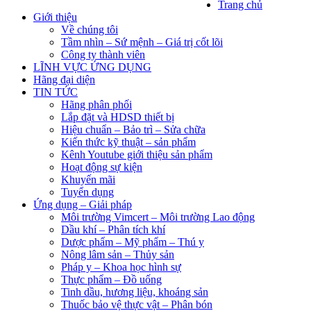
Trang chủ
Giới thiệu
Về chúng tôi
Tầm nhìn – Sứ mệnh – Giá trị cốt lõi
Công ty thành viên
LĨNH VỰC ỨNG DỤNG
Hãng đại diện
TIN TỨC
Hãng phân phối
Lắp đặt và HDSD thiết bị
Hiệu chuẩn – Bảo trì – Sửa chữa
Kiến thức kỹ thuật – sản phẩm
Kênh Youtube giới thiệu sản phẩm
Hoạt động sự kiện
Khuyến mãi
Tuyển dụng
Ứng dụng – Giải pháp
Môi trường Vimcert – Môi trường Lao động
Dầu khí – Phân tích khí
Dược phẩm – Mỹ phẩm – Thú y
Nông lâm sản – Thủy sản
Pháp y – Khoa học hình sự
Thực phẩm – Đồ uống
Tinh dầu, hương liệu, khoáng sản
Thuốc bảo vệ thực vật – Phân bón