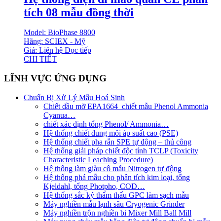
tích 08 mẫu đồng thời
Model: BioPhase 8800
Hãng: SCIEX - Mỹ
Giá: Liên hệ
Đọc tiếp
CHI TIẾT
LĨNH VỰC ỨNG DỤNG
Chuẩn Bị Xử Lý Mẫu Hoá Sinh
Chiết dầu mỡ EPA1664_chiết mẫu Phenol Ammonia
Cyanua…
chiết xác định tổng Phenol/ Ammonia…
Hệ thống chiết dung môi áp suất cao (PSE)
Hệ thống chiết pha rắn SPE tự động – thủ công
Hệ thống giải pháp chiết độc tính TCLP (Toxicity
Characteristic Leaching Procedure)
Hệ thống làm giàu cô mẫu Nitrogen tự động
Hệ thống phá mẫu cho phân tích kim loại, tổng
Kjeldahl, tổng Photpho, COD…
Hệ thống sắc ký thẩm thấu GPC làm sạch mẫu
Máy nghiền mẫu lạnh sâu Cryogenic Grinder
Máy nghiền trộn nghiền bi Mixer Mill Ball Mill