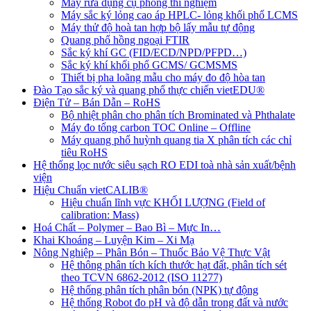
Máy rửa dụng cụ phòng thí nghiệm
Máy sắc ký lỏng cao áp HPLC- lỏng khối phổ LCMS
Máy thử độ hoà tan hợp bộ lấy mẫu tự động
Quang phổ hồng ngoại FTIR
Sắc ký khí GC (FID/ECD/NPD/PFPD…)
Sắc ký khí khối phổ GCMS/ GCMSMS
Thiết bị pha loãng mẫu cho máy đo độ hòa tan
Đào Tạo sắc ký và quang phổ thực chiến vietEDU®
Điện Tử – Bán Dẫn – RoHS
Bộ nhiệt phân cho phân tích Brominated và Phthalate
Máy đo tổng carbon TOC Online – Offline
Máy quang phổ huỳnh quang tia X phân tích các chỉ
tiêu RoHS
Hệ thống lọc nước siêu sạch RO EDI​​ toà nhà sản xuất/bệnh
viện
Hiệu Chuẩn vietCALIB®
Hiệu chuẩn lĩnh vực KHỐI LƯỢNG (Field of
calibration: Mass)
Hoá Chất – Polymer – Bao Bì – Mực In…
Khai Khoáng – Luyện Kim – Xi Mạ
Nông Nghiệp – Phân Bón – Thuốc Bảo Vệ Thực Vật
Hệ thông phân tích kích thước hạt đất, phân tích sét
theo TCVN 6862-2012 (ISO 11277)
Hệ thống phân tích phân bón (NPK) tự động
Hệ thống Robot đo pH và độ dẫn trong đất và nước