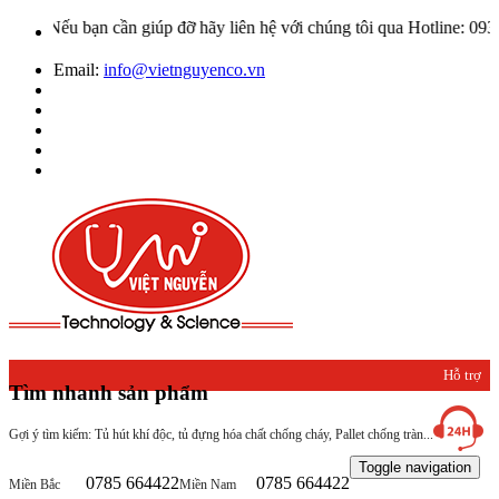
 bạn cần giúp đỡ hãy liên hệ với chúng tôi qua Hotline: 0932 66442
Email:
info@vietnguyenco.vn
Hỗ trợ
Tìm nhanh sản phẩm
khách
Gợi ý tìm kiếm: Tủ hút khí độc, tủ đựng hóa chất chống cháy, Pallet chống tràn...
hàng
Toggle navigation
0785 664422
0785 664422
Miền Bắc
Miền Nam