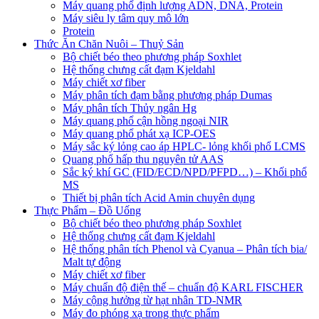
Máy quang phổ định lượng ADN, DNA, Protein
Máy siêu ly tâm quy mô lớn
Protein
Thức Ăn Chăn Nuôi – Thuỷ Sản
Bộ chiết béo theo phương pháp Soxhlet
Hệ thống chưng cất đạm Kjeldahl
Máy chiết xơ fiber
Máy phân tích đạm bằng phương pháp Dumas
Máy phân tích Thủy ngân Hg
Máy quang phổ cận hồng ngoại NIR
Máy quang phổ phát xạ ICP-OES
Máy sắc ký lỏng cao áp HPLC- lỏng khối phổ LCMS
Quang phổ hấp thu nguyên tử AAS
Sắc ký khí GC (FID/ECD/NPD/PFPD…) – Khối phổ
MS
Thiết bị phân tích Acid Amin chuyên dụng
Thực Phẩm – Đồ Uống
Bộ chiết béo theo phương pháp Soxhlet
Hệ thống chưng cất đạm Kjeldahl
Hệ thống phân tích Phenol và Cyanua – Phân tích bia/
Malt tự động
Máy chiết xơ fiber
Máy chuẩn độ điện thế – chuẩn độ KARL FISCHER
Máy cộng hưởng từ hạt nhân TD-NMR
Máy đo phóng xạ trong thực phẩm