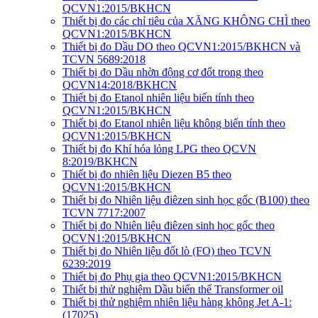
QCVN1:2015/BKHCN
Thiết bị đo các chỉ tiêu của XĂNG KHÔNG CHÌ theo
QCVN1:2015/BKHCN
Thiết bị đo Dầu DO theo QCVN1:2015/BKHCN và
TCVN 5689:2018
Thiết bị đo Dầu nhờn động cơ đốt trong theo
QCVN14:2018/BKHCN
Thiết bị đo Etanol nhiên liệu biến tính theo
QCVN1:2015/BKHCN
Thiết bị đo Etanol nhiên liệu không biến tính theo
QCVN1:2015/BKHCN
Thiết bị đo Khí hóa lỏng LPG theo QCVN
8:2019/BKHCN
Thiết bị đo nhiên liệu Diezen B5 theo
QCVN1:2015/BKHCN
Thiết bị đo Nhiên liệu điêzen sinh học gốc (B100) theo
TCVN 7717:2007
Thiết bị đo Nhiên liệu điêzen sinh học gốc theo
QCVN1:2015/BKHCN
Thiết bị đo Nhiên liệu đốt lò (FO) theo TCVN
6239:2019
Thiết bị đo Phụ gia theo QCVN1:2015/BKHCN
Thiết bị thử nghiệm Dầu biến thế Transformer oil
Thiết bị thử nghiệm nhiên liệu hàng không Jet A-1:
(17025)