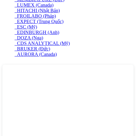
LUMEX (Canada)
HITACHI (Nhật Bản)
FROILABO (Pháp)
EXPECT (Trung Quốc)
ESC (Mỹ)
EDINBURGH (Anh)
DOZA (Nga)
CDS ANALYTICAL (Mỹ)
BRUKER (Đức)
AURORA (Canada)