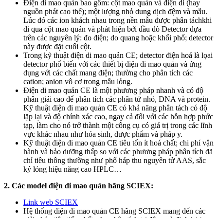
Điện di mao quản bao gồm: cột mao quản và điện di (hay
nguồn phát cao thế); một lượng nhỏ dung dịch đệm và mẫu.
Lúc đó các ion khách nhau trong nền mẫu được phân táchkhi
đi qua cột mao quản và phát hiện bởi đầu dò Detector dựa
trên các nguyên lý: đo điện; do quang hoặc khối phổ; detector
này được đặt cuối cột.
Trong kỹ thuật điện di mao quản CE; detector điện hoá là lọai
detector phổ biến với các thiết bị điện di mao quản và ứng
dụng với các chất mang điện; thường cho phân tích các
cation; anion vô cơ trong mẫu lỏng.
Điện di mao quản CE là một phương pháp nhanh và có độ
phân giải cao để phân tích các phân tử nhỏ, DNA và protein.
Kỹ thuật điện di mao quản CE có khả năng phân tách có độ
lặp lại và độ chính xác cao, ngay cả đối với các hỗn hợp phức
tạp, làm cho nó trở thành một công cụ có giá trị trong các lĩnh
vực khác nhau như hóa sinh, dược phẩm và pháp y.
Kỹ thuật điện di mao quản CE tiêu tốn ít hoá chất; chi phí vận
hành và bảo dưỡng thấp so với các phương pháp phân tích đã
chỉ tiêu thông thường như phổ háp thu nguyên tử AAS, sắc
ký lỏng hiệu năng cao HPLC…
2. Các model điện di mao quản hãng SCIEX:
Link web SCIEX
Hệ thống điện di mao quản CE hãng SCIEX mang đến các