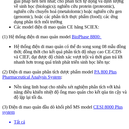
giải pháp tiên tiến nhất; cho phân tích tự động và định lượng
về sinh học (biologics); nghiên cứu protein (proteomic),
nghiên cứu chuyển hoá (metalolomic) hoặc nghiên cứu gen
(genomic), hoặc các phân tích thực phẩm (food); các ứng
dụng phân tích môi trường
Các model điện di mao quản CE hãng SCIEX:
(1) Hệ thống điện di mao quản model
BioPhase 8800:
Hệ thống điện di mao quản có thể đo song song 08 mẫu đồng
thời; đồng thời cho kết quả phân tích độ nhạy cao CE-CDS
và CIEF, đạt được độ chính xác vượt trội và thời gian trả lời
nhanh hơn trong quá trình phát triển sinh học liên tục
(2) Điện di mao quản phân tích dược phẩm model
PA 800 Plus
Pharmaceutical Analysis System
:
Nền tảng linh hoạt cho nhiều xét nghiệm phân tích với khả
năng điều khiển nhiệt độ ống mao quản cho kết qủa tin cậy và
độ lặp lại tối đa.
(3) Điện di mao quản đầu dò khối phổ MS model
CESI 8000 Plus
system
Tất cả