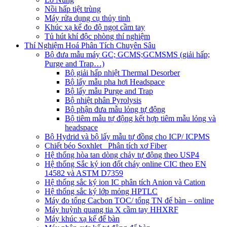
Nồi hấp tiệt trùng
Máy rửa dụng cụ thủy tinh
Khúc xạ kế đo độ ngọt cầm tay
Tủ hút khí độc phòng thí nghiệm
Thí Nghiệm Hoá Phân Tích Chuyên Sâu
Bộ đưa mẫu máy GC; GCMS;GCMSMS (giải hấp;
Purge and Trap…)
Bộ giải hấp nhiệt Thermal Desorber
Bộ lấy mẫu pha hơi Headspace
Bộ lấy mẫu Purge and Trap
Bộ nhiệt phân Pyrolysis
Bộ phận đưa mẫu lỏng tự động
Bộ tiêm mẫu tự động kết hợp tiêm mẫu lỏng và
headspace
Bộ Hydrid và bộ lấy mẫu tự đồng cho ICP/ ICPMS
Chiết béo Soxhlet_ Phân tích xơ Fiber
Hệ thống hòa tan dòng chảy tự động theo USP4
Hệ thống Sắc ký ion đốt cháy online CIC theo EN
14582 và ASTM D7359
Hệ thống sắc ký ion IC phân tích Anion và Cation
Hệ thống sắc ký lớp mỏng HPTLC
Máy đo tổng Cacbon TOC/ tổng TN để bàn – online
Máy huỳnh quang tia X cầm tay HHXRF
Máy khúc xạ kế để bàn