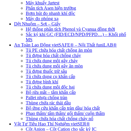
Máy khuấy Jartest
Phân tích Asen hiện trường
Bơm hút đo nhanh khí độc
Máy đo phóng xạ
Dệt Nhuộm – Sợi – Giấy
Hệ thống phân tích Phenol và Cyanua đồng thời
Sắc ký khí GC (FID/ECD/NPD/PFPD…) – Khối phổ
MS
An Toàn Lao Động vietSAFE® – Nội Thất funiLAB®
Tủ PE chứa hóa chất chống ăn mòn
Tủ đựng hóa chất chống cháy
Tủ chứa dung môi gây cháy
Tủ chứa dung môi gây ăn mòn
Tủ đựng thuốc trừ sâu
Tủ chứa dụng cụ khẩn cấp
Tủ đựng bình khí
Tủ chứa dung môi độc hại
Bộ rửa mắt – tắm khẩn cấp
Pallet nhựa chống tràn
Thùng chứa rác thải dầu
Bộ ứng cứu khẩn cấp tràn dầu/ hóa chất
Phao thấm/ tấm thấm/ gối thấm/ cuộn thấm
Thùng chứa hóa chất chống cháy nổ
Vật Tư Tiêu Hao Thí Nghiệm vietSER®
Cột Anion – Cột Cation cho sắc ký IC