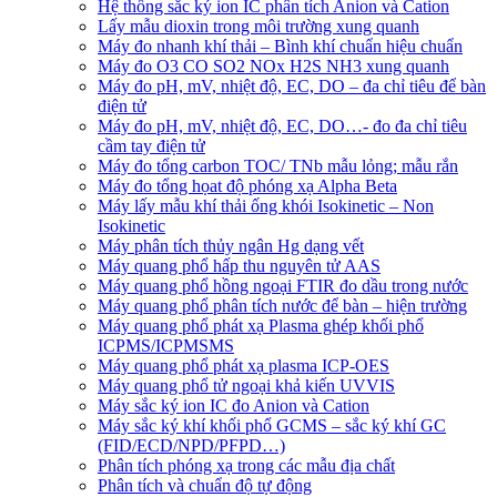
Hệ thống sắc ký ion IC phân tích Anion và Cation
Lấy mẫu dioxin trong môi trường xung quanh
Máy đo nhanh khí thải – Bình khí chuẩn hiệu chuẩn
Máy đo O3 CO SO2 NOx H2S NH3 xung quanh
Máy đo pH, mV, nhiệt độ, EC, DO – đa chỉ tiêu để bàn
điện tử
Máy đo pH, mV, nhiệt độ, EC, DO…- đo đa chỉ tiêu
cầm tay điện tử
Máy đo tổng carbon TOC/ TNb mẫu lỏng; mẫu rắn
Máy đo tổng họat độ phóng xạ Alpha Beta
Máy lấy mẫu khí thải ống khói Isokinetic – Non
Isokinetic
Máy phân tích thủy ngân Hg dạng vết
Máy quang phổ hấp thu nguyên tử AAS
Máy quang phổ hồng ngoại FTIR đo dầu trong nước
Máy quang phổ phân tích nước để bàn – hiện trường
Máy quang phổ phát xạ Plasma ghép khối phổ
ICPMS/ICPMSMS
Máy quang phổ phát xạ plasma ICP-OES
Máy quang phổ tử ngoại khả kiến UVVIS
Máy sắc ký ion IC đo Anion và Cation
Máy sắc ký khí khối phổ GCMS – sắc ký khí GC
(FID/ECD/NPD/PFPD…)
Phân tích phóng xạ trong các mẫu địa chất
Phân tích và chuẩn độ tự động