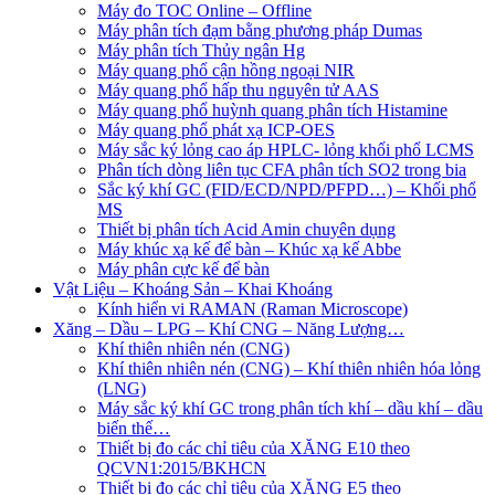
Máy đo TOC Online – Offline
Máy phân tích đạm bằng phương pháp Dumas
Máy phân tích Thủy ngân Hg
Máy quang phổ cận hồng ngoại NIR
Máy quang phổ hấp thu nguyên tử AAS
Máy quang phổ huỳnh quang phân tích Histamine
Máy quang phổ phát xạ ICP-OES
Máy sắc ký lỏng cao áp HPLC- lỏng khối phổ LCMS
Phân tích dòng liên tục CFA phân tích SO2 trong bia
Sắc ký khí GC (FID/ECD/NPD/PFPD…) – Khối phổ
MS
Thiết bị phân tích Acid Amin chuyên dụng
Máy khúc xạ kế để bàn – Khúc xạ kế Abbe
Máy phân cực kế để bàn
Vật Liệu – Khoáng Sản – Khai Khoáng
Kính hiển vi RAMAN (Raman Microscope)
Xăng – Dầu – LPG – Khí CNG – Năng Lượng…
Khí thiên nhiên nén (CNG)
Khí thiên nhiên nén (CNG) – Khí thiên nhiên hóa lỏng
(LNG)
Máy sắc ký khí GC trong phân tích khí – dầu khí – dầu
biến thế…
Thiết bị đo các chỉ tiêu của XĂNG E10 theo
QCVN1:2015/BKHCN
Thiết bị đo các chỉ tiêu của XĂNG E5 theo