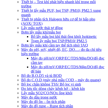
Thiết bị – Test khí phát hiện nhanh khí trong môi
trường
Thiết bị lấy mẫu PUF, bụi TSP; PM10; PM2.5 xung
quanh
Thiết bị phân tích Halogen hữu cơ dễ bị hấp phụ
(AOX/ TOX)
Lấy mẫu nước thải tự động
Bơm lấy mẫu khí/mẫu bụi
Bộ lấy mẫu bụi khí thải ống khói Isokinetic
Trạm ấy mẫu bụi TSP/PM10/ PM2.5
Bơm lấy mẫu khí cầm tay thể tích nhỏ/ IAQ
Máy đo pH, mV, nhiệt độ, EC, DO…- đo đa chỉ tiêu
hiện trường
Máy đo pH/mV/ORP/EC/TDS/Mặn/DO/độ đục
cầm tay
Máy đo pH/mV/ORP/EC/TDS/Mặn/DO/độ đục
để bàn
Bộ đo B.O.D5 và tủ BOD
Bộ đo C.O.D (máy phá mẫu COD – máy đo quang)
Bộ lọc chân không TSS/ Bộ lọc vi sinh
Đo lưu tốc dòng chảy kênh hở – kênh kín
Lấy mẫu SO2/CO/NOx ống khói
Máy đo dầu trong nước
Máy đo độ ồn – ồn tích phân
Máy đo độ rung – Rung tích phân