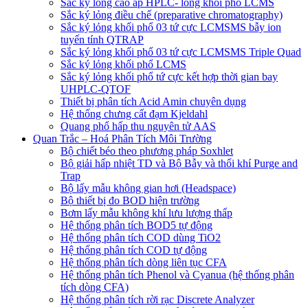
Sắc ký lỏng cao áp HPLC- lỏng khối phổ LCMS
Sắc ký lỏng điều chế (preparative chromatography)
Sắc ký lỏng khối phổ 03 tứ cực LCMSMS bẫy ion
tuyến tính QTRAP
Sắc ký lỏng khối phổ 03 tứ cực LCMSMS Triple Quad
Sắc ký lỏng khối phổ LCMS
Sắc ký lỏng khối phổ tứ cực kết hợp thời gian bay
UHPLC-QTOF
Thiết bị phân tích Acid Amin chuyên dụng
Hệ thống chưng cất đạm Kjeldahl
Quang phổ hấp thu nguyên tử AAS
Quan Trắc – Hoá Phân Tích Môi Trường
Bộ chiết béo theo phương pháp Soxhlet
Bộ giải hấp nhiệt TD và Bộ Bẫy và thổi khí Purge and
Trap
Bộ lấy mẫu không gian hơi (Headspace)
Bộ thiết bị đo BOD hiện trường
Bơm lấy mẫu không khí lưu lượng thấp
Hệ thống phân tích BOD5 tự động
Hệ thống phân tích COD dùng TiO2
Hệ thống phân tích COD tự động
Hệ thống phân tích dòng liên tục CFA
Hệ thống phân tích Phenol và Cyanua (hệ thống phân
tích dòng CFA)
Hệ thống phân tích rời rạc Discrete Analyzer