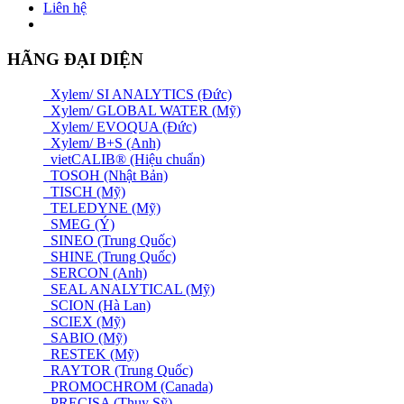
Liên hệ
HÃNG ĐẠI DIỆN
Xylem/ SI ANALYTICS (Đức)
Xylem/ GLOBAL WATER (Mỹ)
Xylem/ EVOQUA (Đức)
Xylem/ B+S (Anh)
vietCALIB® (Hiệu chuẩn)
TOSOH (Nhật Bản)
TISCH (Mỹ)
TELEDYNE (Mỹ)
SMEG (Ý)
SINEO (Trung Quốc)
SHINE (Trung Quốc)
SERCON (Anh)
SEAL ANALYTICAL (Mỹ)
SCION (Hà Lan)
SCIEX (Mỹ)
SABIO (Mỹ)
RESTEK (Mỹ)
RAYTOR (Trung Quốc)
PROMOCHROM (Canada)
PRECISA (Thuỵ Sỹ)