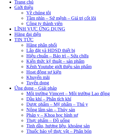
Trang chủ
Giới thiệu
Về chúng tôi
Tầm nhìn – Sứ mệnh – Giá trị cốt lõi
Công ty thành viên
LĨNH VỰC ỨNG DỤNG
Hãng đại diện
TIN TỨC
Hãng phân phối
Lắp đặt và HDSD thiết bị
Hiệu chuẩn – Bảo trì – Sửa chữa
Kiến thức kỹ thuật – sản phẩm
Kênh Youtube giới thiệu sản phẩm
Hoạt động sự kiện
Khuyến mãi
Tuyển dụng
Ứng dụng – Giải pháp
Môi trường Vimcert – Môi trường Lao động
Dầu khí – Phân tích khí
Dược phẩm – Mỹ phẩm – Thú y
Nông lâm sản – Thủy sản
Pháp y – Khoa học hình sự
Thực phẩm – Đồ uống
Tinh dầu, hương liệu, khoáng sản
Thuốc bảo vệ thực vật – Phân bón