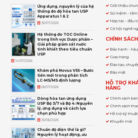
Giới thiệu chu
Ứng dụng, nguyên lý của hệ
thống đo độ hòa tan USP
Sứ mệnh - tầm
Apparatus 1 & 2
Ỹ
Hợp tác - đầu t
30/07/2026
Cơ hội nghề n
,
Hệ thống đo TOC Online
CHÍNH SÁC
trong lĩnh vực Dược phẩm –
P
Giải pháp giám sát nước
tinh khiết theo tiêu chuẩn
Bảo hành - hậ
USP
Giao hàng
14/07/2026
Đào tạo, chuyể
Khám phá Novus V55 – Bước
Bảo mật
tiến mới trong phân tích
LC-MS/MS định lượng
HỖ TRỢ KH
06/07/2026
HÀNG
Chính sách bá
Dòng hòa tan ứng dụng
USP Bộ 3/7 và Bộ 4: Nguyên
Chính sách tha
lý, ứng dụng và cách lựa
chọn phù hợp
Hỗ trợ kỹ thuậ
30/06/2026
Khuyến mãi
Chuẩn độ điện thế là gì?
Nguyên lý hoạt động, ưu