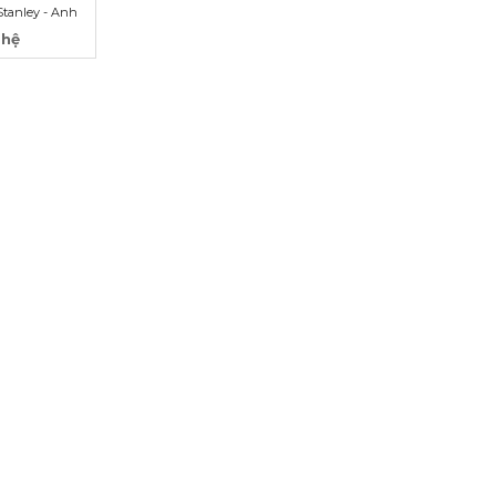
Stanley - Anh
 hệ