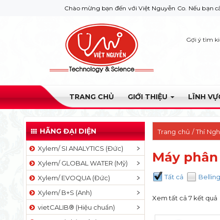
Chào mừng bạn đến với Việt Nguyễn Co. Nếu bạn cần giúp đỡ 
Gợi ý tìm k
TRANG CHỦ
GIỚI THIỆU
LĨNH V
HÃNG ĐẠI DIỆN
Trang chủ
/
Thí Ng
Xylem/ SI ANALYTICS (Đức)
Máy phân 
Xylem/ GLOBAL WATER (Mỹ)
Tất cả
Bellin
Xylem/ EVOQUA (Đức)
Xylem/ B+S (Anh)
Xem tất cả 7 kết quả
vietCALIB® (Hiệu chuẩn)