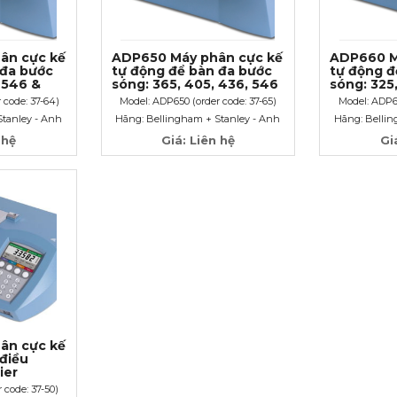
ân cực kế
ADP650 Máy phân cực kế
ADP660 M
 đa bước
tự động để bàn đa bước
tự động đ
 546 &
sóng: 365, 405, 436, 546
sóng: 325,
& 589nm
546 & 58
 code: 37-64)
Model: ADP650 (order code: 37-65)
Model: ADP66
Stanley - Anh
Hãng: Bellingham + Stanley - Anh
Hãng: Bellin
 hệ
Giá: Liên hệ
Gi
ân cực kế
điều
ier
 code: 37-50)