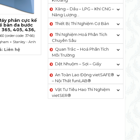
Khoáng
Xăng – Dầu – LPG – Khí CNG –
Năng Lượng…
áy phân cực kế
Thiết Bị Thí Nghiệm Cơ Bản
ể bàn đa bước
 365, 405, 436,
9nm
Thí Nghiệm Hoá Phân Tích
0 (order code: 37-66)
Chuyên Sâu
gham + Stanley - Anh
Quan Trắc – Hoá Phân Tích
á: Liên hệ
Môi Trường
Dệt Nhuộm – Sợi – Giấy
An Toàn Lao Động vietSAFE®
– Nội Thất funiLAB®
Vật Tư Tiêu Hao Thí Nghiệm
vietSER®