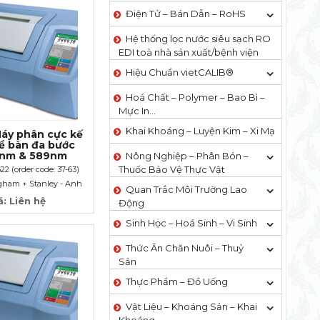
Điện Tử – Bán Dẫn – RoHS
Hệ thống lọc nước siêu sạch RO
EDI​​ toà nhà sản xuất/bệnh viện
Hiệu Chuẩn vietCALIB®
Hoá Chất – Polymer – Bao Bì –
Mực In…
Khai Khoáng – Luyện Kim – Xi Mạ
áy phân cực kế
ể bàn đa bước
5nm & 589nm
Nông Nghiệp – Phân Bón –
Thuốc Bảo Vệ Thực Vật
2 (order code: 37-63)
gham + Stanley - Anh
Quan Trắc Môi Trường Lao
á: Liên hệ
Động
Sinh Học – Hoá Sinh – Vi Sinh
Thức Ăn Chăn Nuôi – Thuỷ
Sản
Thực Phẩm – Đồ Uống
Vật Liệu – Khoáng Sản – Khai