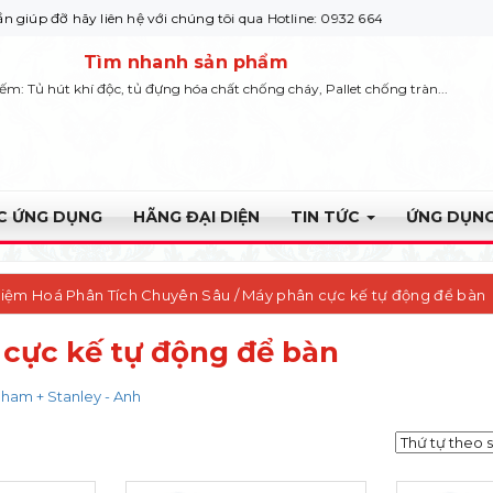
hãy liên hệ với chúng tôi qua Hotline: 0932 664422
Tìm nhanh sản phẩm
iếm: Tủ hút khí độc, tủ đựng hóa chất chống cháy, Pallet chống tràn...
ỰC ỨNG DỤNG
HÃNG ĐẠI DIỆN
TIN TỨC
ỨNG DỤNG
hiệm Hoá Phân Tích Chuyên Sâu
/ Máy phân cực kế tự động để bàn
cực kế tự động để bàn
gham + Stanley - Anh