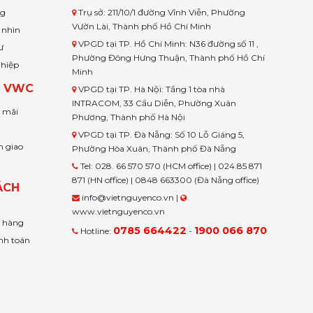
ng
Trụ sở: 211/10/1 đường Vĩnh Viễn, Phường
Vườn Lài, Thành phố Hồ Chí Minh
 nhìn
VPGD tại TP. Hồ Chí Minh: N36 đường số 11 ,
ư
Phường Đông Hưng Thuận, Thành phố Hồ Chí
ghiệp
Minh
H VWC
VPGD tại TP. Hà Nội: Tầng 1 tòa nhà
INTRACOM, 33 Cầu Diễn, Phường Xuân
u mãi
Phương, Thành phố Hà Nội
VPGD tại TP. Đà Nẵng: Số 10 Lỗ Giáng 5,
n giao
Phường Hòa Xuân, Thành phố Đà Nẵng
Tel: 028. 66 570 570 (HCM office) | 024.85 871
871 (HN office) | 0848 663300 (Đà Nẵng office)
ÁCH
info@vietnguyenco.vn |
www.vietnguyenco.vn
n hàng
0785 664422
1900 066 870
Hotline:
-
nh toán
t