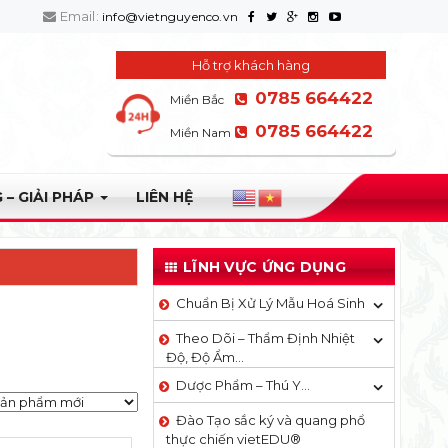
Email:
info@vietnguyenco.vn
Hỗ trợ khách hàng
0785 664422
Miền Bắc
0785 664422
Miền Nam
 – GIẢI PHÁP
LIÊN HỆ
LĨNH VỰC ỨNG DỤNG
Chuẩn Bị Xử Lý Mẫu Hoá Sinh
Theo Dõi – Thẩm Định Nhiệt
Độ, Độ Ẩm…
Dược Phẩm – Thú Y…
Đào Tạo sắc ký và quang phổ
thực chiến vietEDU®