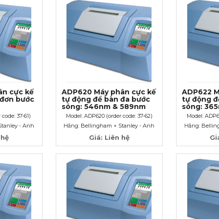
n cực kế
ADP620 Máy phân cực kế
ADP622 M
 đơn bước
tự động để bàn đa bước
tự động đ
sóng: 546nm & 589nm
sóng: 36
 code: 37-61)
Model: ADP620 (order code: 37-62)
Model: ADP62
Stanley - Anh
Hãng: Bellingham + Stanley - Anh
Hãng: Bellin
 hệ
Giá: Liên hệ
Gi