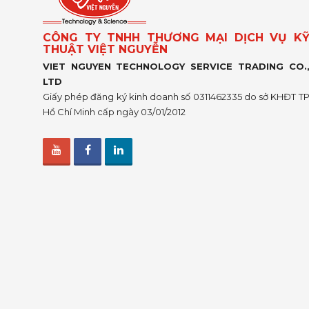
CÔNG TY TNHH THƯƠNG MẠI DỊCH VỤ K
THUẬT VIỆT NGUYỄN
VIET NGUYEN TECHNOLOGY SERVICE TRADING CO.
LTD
Giấy phép đăng ký kinh doanh số 0311462335 do sở KHĐT T
Hồ Chí Minh cấp ngày 03/01/2012