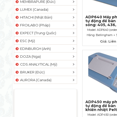
MEMBRAPURE (Đức)
LUMEX (Canada)
ADP640 Máy ph
HITACHI (Nhật Bản)
tự động để bàn
sóng: 405, 436,
FROILABO (Pháp)
589nm
Model: ADP640 (order
EXPECT (Trung Quốc)
Hãng: Bellingham + 
ESC (Mỹ)
Giá: Liên
EDINBURGH (Anh)
DOZA (Nga)
CDS ANALYTICAL (Mỹ)
BRUKER (Đức)
AURORA (Canada)
ADP450 máy ph
tự động để bàn 
khiển nhiệt Pelt
Model: ADP450 (order