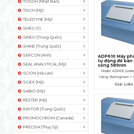
TOSOH (Nhật Bản)
TISCH (Mỹ)
TELEDYNE (Mỹ)
SMEG (Ý)
SINEO (Trung Quốc)
SHINE (Trung Quốc)
SERCON (Anh)
ADP610 Máy phâ
tự động để bàn
SEAL ANALYTICAL (Mỹ)
sóng 589nm
Model: ADP610 (order
SCION (Hà Lan)
Hãng: Bellingham + 
SCIEX (Mỹ)
Giá: Liên
SABIO (Mỹ)
RESTEK (Mỹ)
RAYTOR (Trung Quốc)
PROMOCHROM (Canada)
PRECISA (Thuỵ Sỹ)