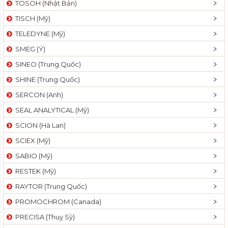
TOSOH (Nhật Bản)
t
TISCH (Mỹ)
i
o
TELEDYNE (Mỹ)
n
SMEG (Ý)
SINEO (Trung Quốc)
SHINE (Trung Quốc)
SERCON (Anh)
SEAL ANALYTICAL (Mỹ)
SCION (Hà Lan)
SCIEX (Mỹ)
SABIO (Mỹ)
RESTEK (Mỹ)
RAYTOR (Trung Quốc)
PROMOCHROM (Canada)
PRECISA (Thuỵ Sỹ)