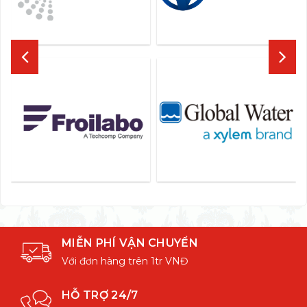
MIỄN PHÍ VẬN CHUYỂN
Với đơn hàng trên 1tr VNĐ
HỖ TRỢ 24/7