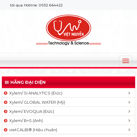
tôi qua Hotline: 0932 664422
T
o
g
HÃNG ĐẠI DIỆN
g
l
Xylem/ SI ANALYTICS (Đức)
e
Xylem/ GLOBAL WATER (Mỹ)
n
a
Xylem/ EVOQUA (Đức)
v
Xylem/ B+S (Anh)
i
g
vietCALIB® (Hiệu chuẩn)
a