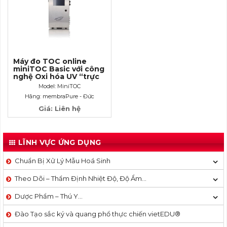
Máy đo TOC online
miniTOC Basic với công
nghệ Oxi hóa UV “trực
tiếp bề mặt”
Model: MiniTOC
Hãng: membraPure - Đức
Giá: Liên hệ
LĨNH VỰC ỨNG DỤNG
Chuẩn Bị Xử Lý Mẫu Hoá Sinh
Theo Dõi – Thẩm Định Nhiệt Độ, Độ Ẩm…
Dược Phẩm – Thú Y…
Đào Tạo sắc ký và quang phổ thực chiến vietEDU®