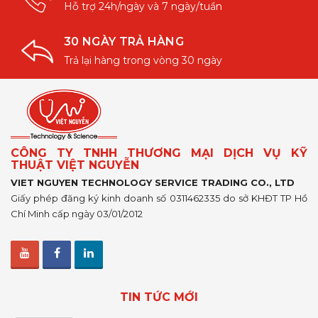
Hỗ trợ 24h/ngày và 7 ngày/tuần
30 NGÀY TRẢ HÀNG
Trả lại hàng trong vòng 30 ngày
CÔNG TY TNHH THƯƠNG MẠI DỊCH VỤ KỸ
THUẬT VIỆT NGUYỄN
VIET NGUYEN TECHNOLOGY SERVICE TRADING CO., LTD
Giấy phép đăng ký kinh doanh số 0311462335 do sở KHĐT TP Hồ
Chí Minh cấp ngày 03/01/2012
TIN TỨC MỚI