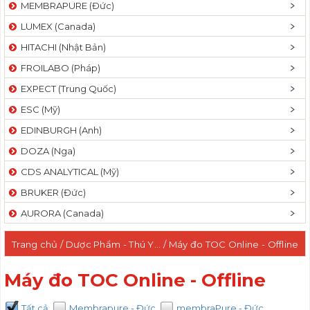
MEMBRAPURE (Đức)
LUMEX (Canada)
HITACHI (Nhật Bản)
FROILABO (Pháp)
EXPECT (Trung Quốc)
ESC (Mỹ)
EDINBURGH (Anh)
DOZA (Nga)
CDS ANALYTICAL (Mỹ)
BRUKER (Đức)
AURORA (Canada)
Trang chủ
/
Dược Phẩm - Thú Y...
/ Máy đo TOC Online - Offline
Máy đo TOC Online - Offline
Tất cả
Membrapure - Đức
membraPure - Đức