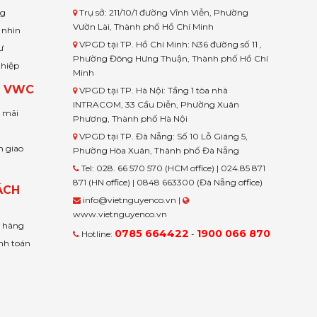
ng
Trụ sở: 211/10/1 đường Vĩnh Viễn, Phường
Vườn Lài, Thành phố Hồ Chí Minh
 nhìn
VPGD tại TP. Hồ Chí Minh: N36 đường số 11 ,
ư
Phường Đông Hưng Thuận, Thành phố Hồ Chí
ghiệp
Minh
H VWC
VPGD tại TP. Hà Nội: Tầng 1 tòa nhà
INTRACOM, 33 Cầu Diễn, Phường Xuân
u mãi
Phương, Thành phố Hà Nội
VPGD tại TP. Đà Nẵng: Số 10 Lỗ Giáng 5,
n giao
Phường Hòa Xuân, Thành phố Đà Nẵng
Tel: 028. 66 570 570 (HCM office) | 024.85 871
871 (HN office) | 0848 663300 (Đà Nẵng office)
ÁCH
info@vietnguyenco.vn |
www.vietnguyenco.vn
n hàng
0785 664422
1900 066 870
Hotline:
-
nh toán
t