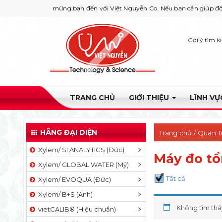
Chào mừng bạn đến với Việt Nguyễn Co. Nếu bạn cần giúp đỡ hãy liên 
Gợi ý tìm k
TRANG CHỦ
GIỚI THIỆU
LĨNH V
HÃNG ĐẠI DIỆN
Trang chủ
/
Quan T
Xylem/ SI ANALYTICS (Đức)
Máy đo tổ
Xylem/ GLOBAL WATER (Mỹ)
Tất cả
Xylem/ EVOQUA (Đức)
Xylem/ B+S (Anh)
Không tìm thấ
vietCALIB® (Hiệu chuẩn)