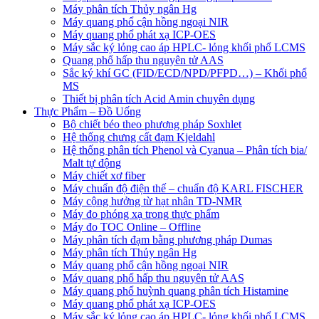
Máy phân tích Thủy ngân Hg
Máy quang phổ cận hồng ngoại NIR
Máy quang phổ phát xạ ICP-OES
Máy sắc ký lỏng cao áp HPLC- lỏng khối phổ LCMS
Quang phổ hấp thu nguyên tử AAS
Sắc ký khí GC (FID/ECD/NPD/PFPD…) – Khối phổ
MS
Thiết bị phân tích Acid Amin chuyên dụng
Thực Phẩm – Đồ Uống
Bộ chiết béo theo phương pháp Soxhlet
Hệ thống chưng cất đạm Kjeldahl
Hệ thống phân tích Phenol và Cyanua – Phân tích bia/
Malt tự động
Máy chiết xơ fiber
Máy chuẩn độ điện thế – chuẩn độ KARL FISCHER
Máy cộng hưởng từ hạt nhân TD-NMR
Máy đo phóng xạ trong thực phẩm
Máy đo TOC Online – Offline
Máy phân tích đạm bằng phương pháp Dumas
Máy phân tích Thủy ngân Hg
Máy quang phổ cận hồng ngoại NIR
Máy quang phổ hấp thu nguyên tử AAS
Máy quang phổ huỳnh quang phân tích Histamine
Máy quang phổ phát xạ ICP-OES
Máy sắc ký lỏng cao áp HPLC- lỏng khối phổ LCMS