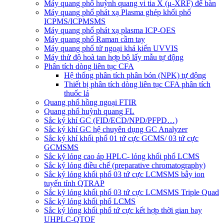
Máy quang phổ huỳnh quang vi tia X (μ-XRF) để bàn
Máy quang phổ phát xạ Plasma ghép khối phổ
ICPMS/ICPMSMS
Máy quang phổ phát xạ plasma ICP-OES
Máy quang phổ Raman cầm tay
Máy quang phổ tử ngoại khả kiến UVVIS
Máy thử độ hoà tan hợp bộ lấy mẫu tự động
Phân tích dòng liên tục CFA
Hệ thống phân tích phân bón (NPK) tự động
Thiết bị phân tích dòng liên tục CFA phân tích
thuốc lá
Quang phổ hồng ngoại FTIR
Quang phổ huỳnh quang FL
Sắc ký khí GC (FID/ECD/NPD/PFPD…)
Sắc ký khí GC hệ chuyên dụng GC Analyzer
Sắc ký khí khối phổ 01 tứ cực GCMS/ 03 tứ cực
GCMSMS
Sắc ký lỏng cao áp HPLC- lỏng khối phổ LCMS
Sắc ký lỏng điều chế (preparative chromatography)
Sắc ký lỏng khối phổ 03 tứ cực LCMSMS bẫy ion
tuyến tính QTRAP
Sắc ký lỏng khối phổ 03 tứ cực LCMSMS Triple Quad
Sắc ký lỏng khối phổ LCMS
Sắc ký lỏng khối phổ tứ cực kết hợp thời gian bay
UHPLC-QTOF