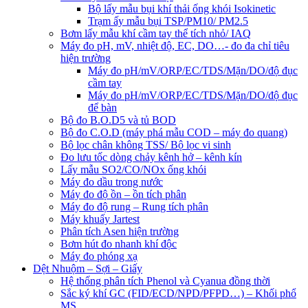
Bộ lấy mẫu bụi khí thải ống khói Isokinetic
Trạm ấy mẫu bụi TSP/PM10/ PM2.5
Bơm lấy mẫu khí cầm tay thể tích nhỏ/ IAQ
Máy đo pH, mV, nhiệt độ, EC, DO…- đo đa chỉ tiêu
hiện trường
Máy đo pH/mV/ORP/EC/TDS/Mặn/DO/độ đục
cầm tay
Máy đo pH/mV/ORP/EC/TDS/Mặn/DO/độ đục
để bàn
Bộ đo B.O.D5 và tủ BOD
Bộ đo C.O.D (máy phá mẫu COD – máy đo quang)
Bộ lọc chân không TSS/ Bộ lọc vi sinh
Đo lưu tốc dòng chảy kênh hở – kênh kín
Lấy mẫu SO2/CO/NOx ống khói
Máy đo dầu trong nước
Máy đo độ ồn – ồn tích phân
Máy đo độ rung – Rung tích phân
Máy khuấy Jartest
Phân tích Asen hiện trường
Bơm hút đo nhanh khí độc
Máy đo phóng xạ
Dệt Nhuộm – Sợi – Giấy
Hệ thống phân tích Phenol và Cyanua đồng thời
Sắc ký khí GC (FID/ECD/NPD/PFPD…) – Khối phổ
MS