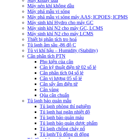
Máy khuấy đũa
Máy nén khí không dầu
Máy phá mẫu vi sóng
Máy phá mẫu vi sóng máy AAS; ICPOES; ICPMS
Máy sinh khí Hydro cho máy GC
Máy sinh khí N2 cho máy GC, LCMS
Máy sinh khí N2 cho máy LCMS
Thiết bị phân tích tro hoá
Tủ lạnh âm sâu -86 độ C
Tủ vi khí hậu – Humidity (Stability)
Cân phân tích PTN
Phụ kiện của cân
Cân kỹ thuật điện tử 02 số lẻ
Cân phân tích 04 số lẻ
Cân vi lượng 05 số lẻ
Cân sấy ẩm điện tử
Cân vàng
Qủa cân chuẩn
Tủ lạnh bảo quản mẫu
Tủ lạnh phòng thí nghiệm
Tủ lạnh hai ngăn nhiệt độ
Tủ lạnh bảo quản máu
Tủ lạnh bảo quản dược phẩm
Tủ lạnh chống cháy nổ
Tủ lạnh/Tủ đông di động