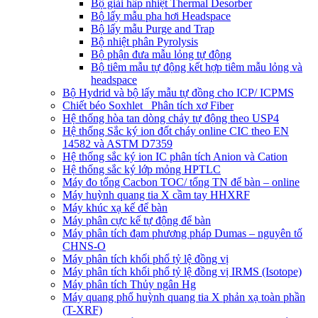
Bộ giải hấp nhiệt Thermal Desorber
Bộ lấy mẫu pha hơi Headspace
Bộ lấy mẫu Purge and Trap
Bộ nhiệt phân Pyrolysis
Bộ phận đưa mẫu lỏng tự động
Bộ tiêm mẫu tự động kết hợp tiêm mẫu lỏng và
headspace
Bộ Hydrid và bộ lấy mẫu tự đồng cho ICP/ ICPMS
Chiết béo Soxhlet_ Phân tích xơ Fiber
Hệ thống hòa tan dòng chảy tự động theo USP4
Hệ thống Sắc ký ion đốt cháy online CIC theo EN
14582 và ASTM D7359
Hệ thống sắc ký ion IC phân tích Anion và Cation
Hệ thống sắc ký lớp mỏng HPTLC
Máy đo tổng Cacbon TOC/ tổng TN để bàn – online
Máy huỳnh quang tia X cầm tay HHXRF
Máy khúc xạ kế để bàn
Máy phân cực kế tự động để bàn
Máy phân tích đạm phương pháp Dumas – nguyên tố
CHNS-O
Máy phân tích khối phổ tỷ lệ đồng vị
Máy phân tích khối phổ tỷ lệ đồng vị IRMS (Isotope)
Máy phân tích Thủy ngân Hg
Máy quang phổ huỳnh quang tia X phản xạ toàn phần
(T-XRF)