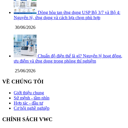
Dòng hòa tan ứng dụng USP Bộ 3/7 và Bộ 4:
Nguyên lý, ứng dụng và cách lựa chọn phù hợp
30/06/2026
Chuẩn độ điện thế là gì? Nguyên lý hoạt động,
ưu điểm và ứng dụng trong phòng thí nghiệm
25/06/2026
VỀ CHÚNG TÔI
Giới thiệu chung
Sứ mệnh - tầm nhìn
Hợp tác - đầu tư
Cơ hội nghề nghiệp
CHÍNH SÁCH VWC