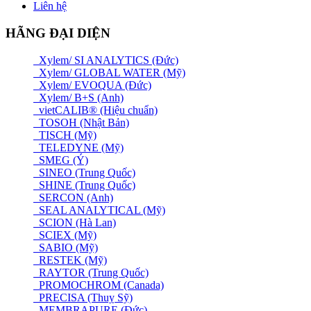
Liên hệ
HÃNG ĐẠI DIỆN
Xylem/ SI ANALYTICS (Đức)
Xylem/ GLOBAL WATER (Mỹ)
Xylem/ EVOQUA (Đức)
Xylem/ B+S (Anh)
vietCALIB® (Hiệu chuẩn)
TOSOH (Nhật Bản)
TISCH (Mỹ)
TELEDYNE (Mỹ)
SMEG (Ý)
SINEO (Trung Quốc)
SHINE (Trung Quốc)
SERCON (Anh)
SEAL ANALYTICAL (Mỹ)
SCION (Hà Lan)
SCIEX (Mỹ)
SABIO (Mỹ)
RESTEK (Mỹ)
RAYTOR (Trung Quốc)
PROMOCHROM (Canada)
PRECISA (Thuỵ Sỹ)
MEMBRAPURE (Đức)