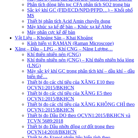
Phân tích dòng liên tục CFA phân tích SO2 trong bia
Sắc ký khí GC (FID/ECD/NPD/PFPD…) – Khối phổ
MS
Thiết bị phân tích Acid Amin chuyên dụng
Máy khúc xạ kế để bàn – Khúc xạ kế Abbe
Máy phân cực kế để bàn
Vật Liệu – Khoáng Sản – Khai Khoáng
Kính hiển vi RAMAN (Raman Microscope)
Xăng – Dầu – LPG – Khí CNG – Năng Lượng…
Khí thiên nhiên nén (CNG)
Khí thiên nhiên nén (CNG) – Khí thiên nhiên hóa lỏng
(LNG)
Máy sắc ký khí GC trong phân tích khí – dầu khí – dầu
biến thế…
Thiết bị đo các chỉ tiêu của XĂNG E10 theo
QCVN1:2015/BKHCN
Thiết bị đo các chỉ tiêu của XĂNG E5 theo
QCVN1:2015/BKHCN
Thiết bị đo các chỉ tiêu của XĂNG KHÔNG CHÌ theo
QCVN1:2015/BKHCN
Thiết bị đo Dầu DO theo QCVN1:2015/BKHCN và
TCVN 5689:2018
Thiết bị đo Dầu nhờn động cơ đốt trong theo
QCVN14:2018/BKHCN
Thiết bị đo Etanol nhiên liệu biến tính theo