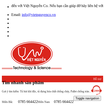
ới Việt Nguyễn Co. Nếu bạn cần giúp đỡ hãy liên hệ với chúng tôi qu
Email:
info@vietnguyenco.vn
Hỗ trợ
Tìm nhanh sản phẩm
khách
Gợi ý tìm kiếm: Tủ hút khí độc, tủ đựng hóa chất chống cháy, Pallet chống tràn...
hàng
Toggle navigation
0785 664422
0785 664422
Miền Bắc
Miền Nam