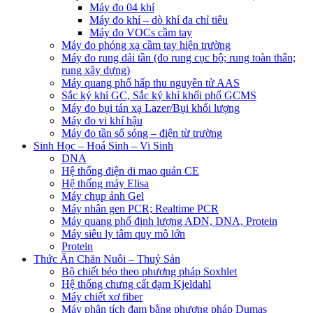
Máy đo 04 khí
Máy đo khí – dò khí đa chỉ tiêu
Máy đo VOCs cầm tay
Máy đo phóng xạ cầm tay hiện trường
Máy đo rung dải tần (đo rung cục bộ; rung toàn thân;
rung xây dựng)
Máy quang phổ hấp thu nguyên tử AAS
Sắc ký khí GC, Sắc ký khí khối phổ GCMS
Máy đo bụi tán xạ Lazer/Bụi khối lượng
Máy đo vi khí hậu
Máy đo tần số sóng – điện từ trường
Sinh Học – Hoá Sinh – Vi Sinh
DNA
Hệ thống điện di mao quản CE
Hệ thống máy Elisa
Máy chụp ảnh Gel
Máy nhân gen PCR; Realtime PCR
Máy quang phổ định lượng ADN, DNA, Protein
Máy siêu ly tâm quy mô lớn
Protein
Thức Ăn Chăn Nuôi – Thuỷ Sản
Bộ chiết béo theo phương pháp Soxhlet
Hệ thống chưng cất đạm Kjeldahl
Máy chiết xơ fiber
Máy phân tích đạm bằng phương pháp Dumas