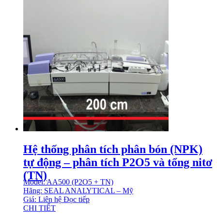
Hệ thống phân tích phân bón (NPK)
tự động – phân tích P2O5 và tổng nitơ
(TN)
Model: AA500 (P2O5 + TN)
Hãng: SEAL ANALYTICAL – Mỹ
Giá: Liên hệ
Đọc tiếp
CHI TIẾT