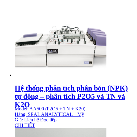
Hệ thống phân tích phân bón (NPK)
tự động – phân tích P2O5 và TN và
K2O
Model: AA500 (P2O5 + TN + K20)
Hãng: SEAL ANALYTICAL – Mỹ
Giá: Liên hệ
Đọc tiếp
CHI TIẾT