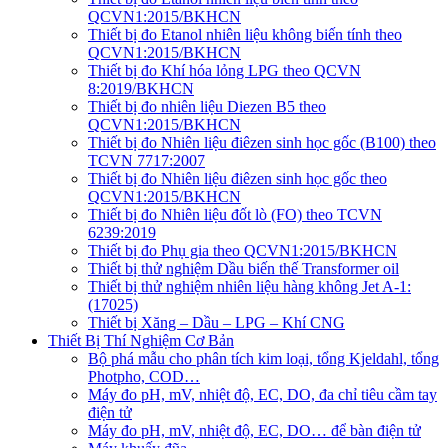
QCVN1:2015/BKHCN
Thiết bị đo Etanol nhiên liệu không biến tính theo
QCVN1:2015/BKHCN
Thiết bị đo Khí hóa lỏng LPG theo QCVN
8:2019/BKHCN
Thiết bị đo nhiên liệu Diezen B5 theo
QCVN1:2015/BKHCN
Thiết bị đo Nhiên liệu điêzen sinh học gốc (B100) theo
TCVN 7717:2007
Thiết bị đo Nhiên liệu điêzen sinh học gốc theo
QCVN1:2015/BKHCN
Thiết bị đo Nhiên liệu đốt lò (FO) theo TCVN
6239:2019
Thiết bị đo Phụ gia theo QCVN1:2015/BKHCN
Thiết bị thử nghiệm Dầu biến thế Transformer oil
Thiết bị thử nghiệm nhiên liệu hàng không Jet A-1:
(17025)
Thiết bị Xăng – Dầu – LPG – Khí CNG
Thiết Bị Thí Nghiệm Cơ Bản
Bộ phá mẫu cho phân tích kim loại, tổng Kjeldahl, tổng
Photpho, COD…
Máy đo pH, mV, nhiệt độ, EC, DO, đa chỉ tiêu cầm tay
điện tử
Máy đo pH, mV, nhiệt độ, EC, DO… để bàn điện tử