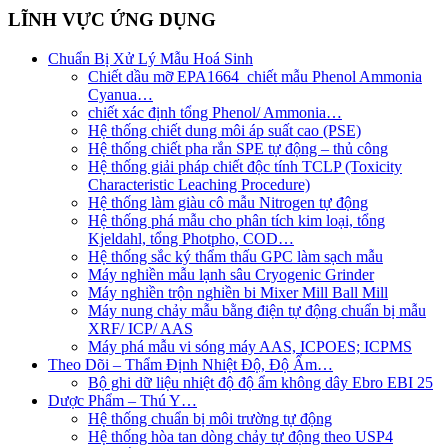
LĨNH VỰC ỨNG DỤNG
Chuẩn Bị Xử Lý Mẫu Hoá Sinh
Chiết dầu mỡ EPA1664_chiết mẫu Phenol Ammonia
Cyanua…
chiết xác định tổng Phenol/ Ammonia…
Hệ thống chiết dung môi áp suất cao (PSE)
Hệ thống chiết pha rắn SPE tự động – thủ công
Hệ thống giải pháp chiết độc tính TCLP (Toxicity
Characteristic Leaching Procedure)
Hệ thống làm giàu cô mẫu Nitrogen tự động
Hệ thống phá mẫu cho phân tích kim loại, tổng
Kjeldahl, tổng Photpho, COD…
Hệ thống sắc ký thẩm thấu GPC làm sạch mẫu
Máy nghiền mẫu lạnh sâu Cryogenic Grinder
Máy nghiền trộn nghiền bi Mixer Mill Ball Mill
Máy nung chảy mẫu bằng điện tự động chuẩn bị mẫu
XRF/ ICP/ AAS
Máy phá mẫu vi sóng máy AAS, ICPOES; ICPMS
Theo Dõi – Thẩm Định Nhiệt Độ, Độ Ẩm…
Bộ ghi dữ liệu nhiệt độ độ ẩm không dây Ebro EBI 25
Dược Phẩm – Thú Y…
Hệ thống chuẩn bị môi trường tự động
Hệ thống hòa tan dòng chảy tự động theo USP4