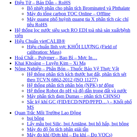
Điện Tử – Bán Dẫn – RoHS
Bộ nhiệt phân cho phân tích Brominated và Phthalate
Máy đo tổng carbon TOC Online – Offline
Máy quang phổ huỳnh quang tia X phân tích các chỉ
tiêu RoHS
Hệ thống lọc nước siêu sạch RO EDI​​ toà nhà sản xuất/bệnh
viện
Hiệu Chuẩn vietCALIB®
Hiệu chuẩn lĩnh vực KHỐI LƯỢNG (Field of
calibration: Mass)
Hoá Chất – Polymer – Bao Bì – Mực In…
Khai Khoáng – Luyện Kim – Xi Mạ
Nông Nghiệp – Phân Bón – Thuốc Bảo Vệ Thực Vật
Hệ thông phân tích kích thước hạt đất, phân tích sét
theo TCVN 6862-2012 (ISO 11277)
Hệ thống phân tích phân bón (NPK) tự động
Hệ thống Robot đo pH và độ dẫn trong đất và nước
Máy phân tích đạm Dumas – phân tích CHNSO
Sắc ký khí GC (FID/ECD/NPD/PFPD…) – Khối phổ
MS
Quan Trắc Môi Trường Lao Động
bụi bông
Lấy mẫu bụi Silic, bụi Amiăng, bụi hô hấp, bụi bông
Máy đo độ ồn tích phân giải tần
Máy đo khí (Đơn khí – Đa khí – Đo VOCs)