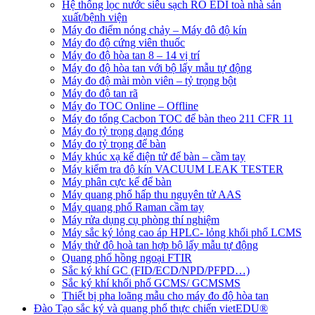
Hệ thống lọc nước siêu sạch RO EDI​​ toà nhà sản
xuất/bệnh viện
Máy đo điểm nóng chảy – Máy đô độ kín
Máy đo độ cứng viên thuốc
Máy đo độ hòa tan 8 – 14 vị trí
Máy đo độ hòa tan với bộ lấy mẫu tự động
Máy đo độ mài mòn viên – tỷ trọng bột
Máy đo độ tan rã
Máy đo TOC Online – Offline
Máy đo tổng Cacbon TOC để bàn theo 211 CFR 11
Máy đo tỷ trọng dạng đóng
Máy đo tỷ trọng để bàn
Máy khúc xạ kế điện tử để bàn – cầm tay
Máy kiểm tra độ kín VACUUM LEAK TESTER
Máy phân cực kế để bàn
Máy quang phổ hấp thu nguyên tử AAS
Máy quang phổ Raman cầm tay
Máy rửa dụng cụ phòng thí nghiệm
Máy sắc ký lỏng cao áp HPLC- lỏng khối phổ LCMS
Máy thử độ hoà tan hợp bộ lấy mẫu tự động
Quang phổ hồng ngoại FTIR
Sắc ký khí GC (FID/ECD/NPD/PFPD…)
Sắc ký khí khối phổ GCMS/ GCMSMS
Thiết bị pha loãng mẫu cho máy đo độ hòa tan
Đào Tạo sắc ký và quang phổ thực chiến vietEDU®