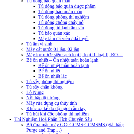
Tủ đông bảo quản mẫu
Tủ đông bảo quản dược phẩm
Tủ đông bảo quản máu
Tủ đông phòng thí nghiệm
Tủ đông chống cháy nổ
Tủ đông, tủ lạnh âm sâu
Tủ bảo quản xác
Máy làm đá viên / đá tuyết
Tủ ấm vi sinh
Máy cất nước 01 lần, 02 lần
Máy lọc nước siêu sạch loại I, loại II, loại II, RO…
Bể ổn nhiệt – Ổn nhiệt tuần hoàn lạnh
Bể ổn nhiệt tuần hoàn lạnh
Bể ổn nhiệt
Bể ổn nhiệt lắc
Tủ sấy phòng thí nghiệm
Tủ sấy chân không
Lò Nung
Nồi hấp tiệt trùng
Máy rửa dụng cụ thủy tinh
Khúc xạ kế đo độ ngọt cầm tay
Tủ hút khí độc phòng thí nghiệm
Thí Nghiệm Hoá Phân Tích Chuyên Sâu
Bộ đưa mẫu máy GC; GCMS;GCMSMS (giải hấp;
Purge and Trap…)