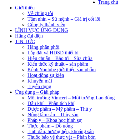
Trang chủ
Giới thiệu
Về chúng tôi
Tầm nhìn – Sứ mệnh – Giá trị cốt lõi
Công ty thành viên
LĨNH VỰC ỨNG DỤNG
Hãng đại diện
TIN TỨC
Hãng phân phối
Lắp đặt và HDSD thiết bị
Hiệu chuẩn – Bảo trì – Sửa chữa
Kiến thức kỹ thuật – sản phẩm
Kênh Youtube giới thiệu sản phẩm
Hoạt động sự kiện
Khuyến mãi
Tuyển dụng
Ứng dụng – Giải pháp
Môi trường Vimcert – Môi trường Lao động
Dầu khí – Phân tích khí
Dược phẩm – Mỹ phẩm – Thú y
Nông lâm sản – Thủy sản
Pháp y – Khoa học hình sự
Thực phẩm – Đồ uống
Tinh dầu, hương liệu, khoáng sản
Thuốc bảo vệ thực vật – Phân bón