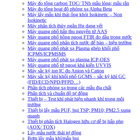
Máy đo tổng carbon TOC/ TNb mẫu lỏng; mẫu rắn
Máy đo tổng họat độ phóng xạ Alpha Beta
Máy lấy mẫu khí thải ống khói Isokinetic – Non
Isokinetic
Máy phân tích thủy ngân Hg dạng vết
Máy quang phổ hấp thu nguyên tử AAS
Máy quang phổ hồng ngoại FTIR đo dầu trong nước
Máy quang phổ phân tích nước để bàn – hiện trường
Máy quang phổ phát xạ Plasma ghép khối phổ
ICPMS/ICPMSMS
Máy quang phổ phát xạ plasma ICP-OES
Máy quang phổ tử ngoại khả kiến UVVIS
Máy sắc ký ion IC đo Anion và Cation
Máy sắc ký khí khối phổ GCMS – sắc ký khí GC
(FID/ECD/NPD/PFPD…)
Phân tích phóng xạ trong các mẫu địa chất
Phân tích và chuẩn độ tự động
Thiết bị – Test khí phát hiện nhanh khí trong môi
trường
Thiết bị lấy mẫu PUF, bụi TSP; PM10; PM2.5 xung
quanh
Thiết bị phân tích Halogen hữu cơ dễ bị hấp phụ
(AOX/ TOX)
Lấy mẫu nước thải tự động
Bơm lấy mẫu khí/mẫu bụi