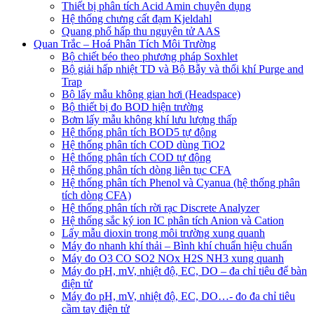
Thiết bị phân tích Acid Amin chuyên dụng
Hệ thống chưng cất đạm Kjeldahl
Quang phổ hấp thu nguyên tử AAS
Quan Trắc – Hoá Phân Tích Môi Trường
Bộ chiết béo theo phương pháp Soxhlet
Bộ giải hấp nhiệt TD và Bộ Bẫy và thổi khí Purge and
Trap
Bộ lấy mẫu không gian hơi (Headspace)
Bộ thiết bị đo BOD hiện trường
Bơm lấy mẫu không khí lưu lượng thấp
Hệ thống phân tích BOD5 tự động
Hệ thống phân tích COD dùng TiO2
Hệ thống phân tích COD tự động
Hệ thống phân tích dòng liên tục CFA
Hệ thống phân tích Phenol và Cyanua (hệ thống phân
tích dòng CFA)
Hệ thống phân tích rời rạc Discrete Analyzer
Hệ thống sắc ký ion IC phân tích Anion và Cation
Lấy mẫu dioxin trong môi trường xung quanh
Máy đo nhanh khí thải – Bình khí chuẩn hiệu chuẩn
Máy đo O3 CO SO2 NOx H2S NH3 xung quanh
Máy đo pH, mV, nhiệt độ, EC, DO – đa chỉ tiêu để bàn
điện tử
Máy đo pH, mV, nhiệt độ, EC, DO…- đo đa chỉ tiêu
cầm tay điện tử