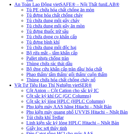
An Toàn Lao Động vietSAFE® – Nội Thất funiLAB®
Tủ PE chứa hóa chất chống ăn mòn
Tủ đựng hóa chất chống cháy
Tủ chứa dung môi gây cháy
Tủ chứa dung môi gây ăn mòn
Tủ đựng thuốc trừ sâu
Tủ chứa dụng cụ khẩn cấp
Tủ đựng bình khí
Tủ chứa dung môi độc hại
Bộ rửa mắt – tắm khẩn cấp
Pallet nhựa chống tràn
Thùng chứa rác thải dầu
Bộ ứng cứu khẩn cấp tràn dầu/ hóa chất
Phao thấm/ tấm thấm/ gối thấm/ cuộn thấm
Thùng chứa hóa chất chống cháy nổ
Vật Tư Tiêu Hao Thí Nghiệm vietSER®
Cột Anion – Cột Cation cho sắc ký IC
Cột sắc ký khí GC (GC Columns)
Cột sắc ký lỏng HPLC (HPLC Columns)
Phụ kiện máy AAS hãng Hitachi – Nhật Bản
Phụ kiện máy quang phổ UVVIS Hitachi – Nhật Bản
Túi chứa khí Tedlar
Linh kiện sắc ký lỏng HPLC Hitachi – Nhật Bản
Giấy lọc sợi thủy tinh
Đèn Catot rỗng HCl cho máy AAS