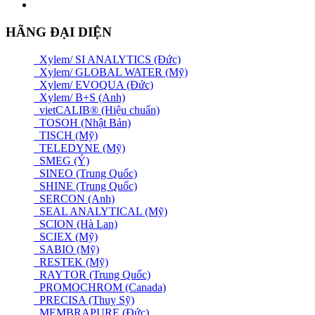
HÃNG ĐẠI DIỆN
Xylem/ SI ANALYTICS (Đức)
Xylem/ GLOBAL WATER (Mỹ)
Xylem/ EVOQUA (Đức)
Xylem/ B+S (Anh)
vietCALIB® (Hiệu chuẩn)
TOSOH (Nhật Bản)
TISCH (Mỹ)
TELEDYNE (Mỹ)
SMEG (Ý)
SINEO (Trung Quốc)
SHINE (Trung Quốc)
SERCON (Anh)
SEAL ANALYTICAL (Mỹ)
SCION (Hà Lan)
SCIEX (Mỹ)
SABIO (Mỹ)
RESTEK (Mỹ)
RAYTOR (Trung Quốc)
PROMOCHROM (Canada)
PRECISA (Thuỵ Sỹ)
MEMBRAPURE (Đức)