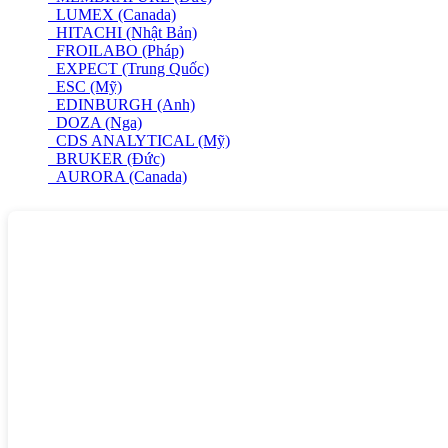
LUMEX (Canada)
HITACHI (Nhật Bản)
FROILABO (Pháp)
EXPECT (Trung Quốc)
ESC (Mỹ)
EDINBURGH (Anh)
DOZA (Nga)
CDS ANALYTICAL (Mỹ)
BRUKER (Đức)
AURORA (Canada)