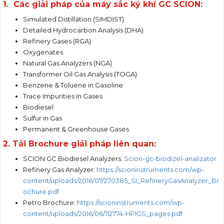
1. Các giải pháp của máy sắc ký khí GC SCION:
Simulated Distillation (SIMDIST)
Detailed Hydrocarbon Analysis (DHA)
Refinery Gases (RGA)
Oxygenates
Natural Gas Analyzers (NGA)
Transformer Oil Gas Analysis (TOGA)
Benzene & Toluene in Gasoline
Trace Impurities in Gases
Biodiesel
Sulfur in Gas
Permanent & Greenhouse Gases
2. Tải Brochure giải pháp liên quan:
SCION GC Biodiesel Analyzers:
Scion-gc-biodizel-analizator
Refinery Gas Analyzer:
https://scioninstruments.com/wp-
content/uploads/2016/07/270385_SI_RefineryGasAnalyzer_Br
ochure.pdf
Petro Brochure:
https://scioninstruments.com/wp-
content/uploads/2016/06/112774-HPIGS_pages.pdf