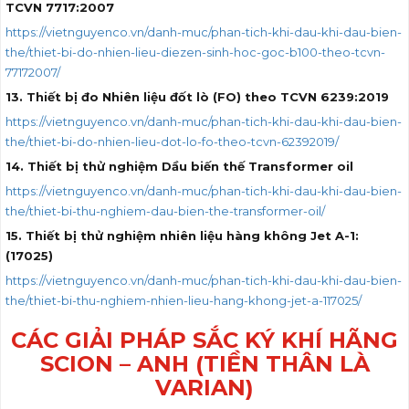
TCVN 7717:2007
https://vietnguyenco.vn/danh-muc/phan-tich-khi-dau-khi-dau-bien-
the/thiet-bi-do-nhien-lieu-diezen-sinh-hoc-goc-b100-theo-tcvn-
77172007/
13. Thiết bị đo Nhiên liệu đốt lò (FO) theo TCVN 6239:2019
https://vietnguyenco.vn/danh-muc/phan-tich-khi-dau-khi-dau-bien-
the/thiet-bi-do-nhien-lieu-dot-lo-fo-theo-tcvn-62392019/
14. Thiết bị thử nghiệm Dầu biến thế Transformer oil
https://vietnguyenco.vn/danh-muc/phan-tich-khi-dau-khi-dau-bien-
the/thiet-bi-thu-nghiem-dau-bien-the-transformer-oil/
15. Thiết bị thử nghiệm nhiên liệu hàng không Jet A-1:
(17025)
https://vietnguyenco.vn/danh-muc/phan-tich-khi-dau-khi-dau-bien-
the/thiet-bi-thu-nghiem-nhien-lieu-hang-khong-jet-a-117025/
CÁC GIẢI PHÁP SẮC KÝ KHÍ HÃNG
SCION – ANH (TIỀN THÂN LÀ
VARIAN)