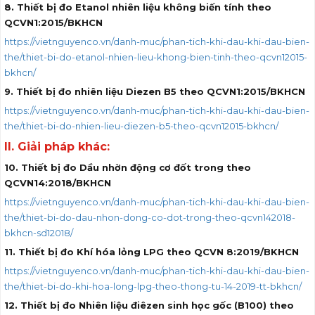
8. Thiết bị đo Etanol nhiên liệu không biến tính theo
QCVN1:2015/BKHCN
https://vietnguyenco.vn/danh-muc/phan-tich-khi-dau-khi-dau-bien-
the/thiet-bi-do-etanol-nhien-lieu-khong-bien-tinh-theo-qcvn12015-
bkhcn/
9. Thiết bị đo nhiên liệu Diezen B5 theo QCVN1:2015/BKHCN
https://vietnguyenco.vn/danh-muc/phan-tich-khi-dau-khi-dau-bien-
the/thiet-bi-do-nhien-lieu-diezen-b5-theo-qcvn12015-bkhcn/
II. Giải pháp khác:
10. Thiết bị đo Dầu nhờn động cơ đốt trong theo
QCVN14:2018/BKHCN
https://vietnguyenco.vn/danh-muc/phan-tich-khi-dau-khi-dau-bien-
the/thiet-bi-do-dau-nhon-dong-co-dot-trong-theo-qcvn142018-
bkhcn-sd12018/
11. Thiết bị đo Khí hóa lỏng LPG theo QCVN 8:2019/BKHCN
https://vietnguyenco.vn/danh-muc/phan-tich-khi-dau-khi-dau-bien-
the/thiet-bi-do-khi-hoa-long-lpg-theo-thong-tu-14-2019-tt-bkhcn/
12. Thiết bị đo Nhiên liệu điêzen sinh học gốc (B100) theo