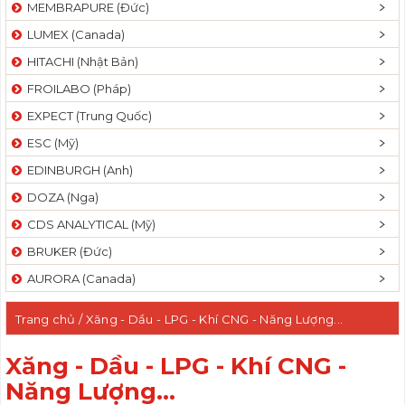
MEMBRAPURE (Đức)
LUMEX (Canada)
HITACHI (Nhật Bản)
FROILABO (Pháp)
EXPECT (Trung Quốc)
ESC (Mỹ)
EDINBURGH (Anh)
DOZA (Nga)
CDS ANALYTICAL (Mỹ)
BRUKER (Đức)
AURORA (Canada)
Trang chủ
/ Xăng - Dầu - LPG - Khí CNG - Năng Lượng...
Xăng - Dầu - LPG - Khí CNG -
Năng Lượng...