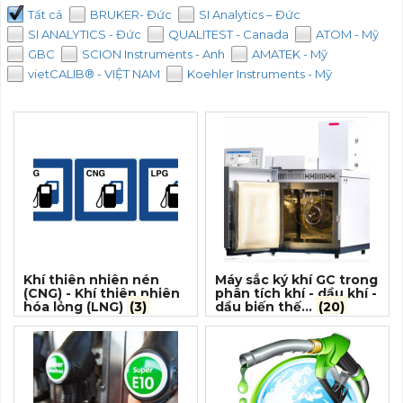
Tất cả
BRUKER- Đức
SI Analytics – Đức
SI ANALYTICS - Đức
QUALITEST - Canada
ATOM - Mỹ
GBC
SCION Instruments - Anh
AMATEK - Mỹ
vietCALIB® - VIỆT NAM
Koehler Instruments - Mỹ
Khí thiên nhiên nén
Máy sắc ký khí GC trong
(CNG) - Khí thiên nhiên
phân tích khí - dầu khí -
hóa lỏng (LNG)
(3)
dầu biến thế...
(20)