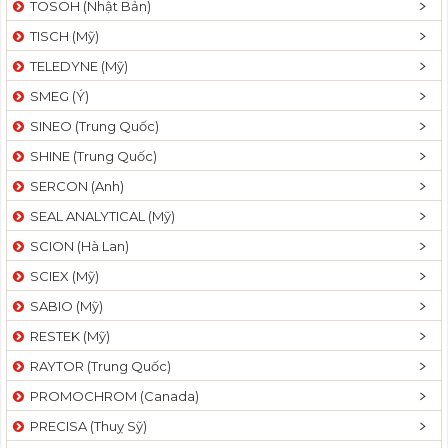
TOSOH (Nhật Bản)
t
TISCH (Mỹ)
i
o
TELEDYNE (Mỹ)
n
SMEG (Ý)
SINEO (Trung Quốc)
SHINE (Trung Quốc)
SERCON (Anh)
SEAL ANALYTICAL (Mỹ)
SCION (Hà Lan)
SCIEX (Mỹ)
SABIO (Mỹ)
RESTEK (Mỹ)
RAYTOR (Trung Quốc)
PROMOCHROM (Canada)
PRECISA (Thuỵ Sỹ)