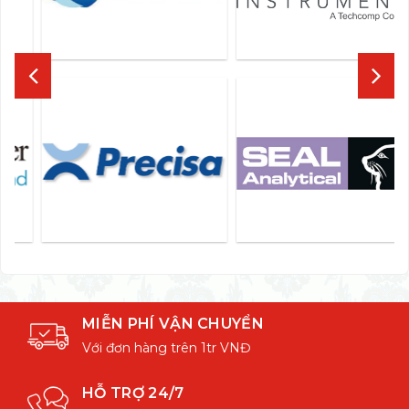
MIỄN PHÍ VẬN CHUYỂN
Với đơn hàng trên 1tr VNĐ
HỖ TRỢ 24/7