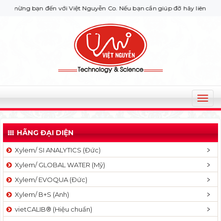
ạn đến với Việt Nguyễn Co. Nếu bạn cần giúp đỡ hãy liên hệ với chúng t
T
o
g
HÃNG ĐẠI DIỆN
g
l
Xylem/ SI ANALYTICS (Đức)
e
Xylem/ GLOBAL WATER (Mỹ)
n
a
Xylem/ EVOQUA (Đức)
v
Xylem/ B+S (Anh)
i
g
vietCALIB® (Hiệu chuẩn)
a