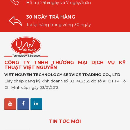
Hỗ trợ 24h/ngày và 7 ngày/tuần
30 NGÀY TRẢ HÀNG
Trả lại hàng trong vòng 30 ngày
CÔNG TY TNHH THƯƠNG MẠI DỊCH VỤ KỸ
THUẬT VIỆT NGUYỄN
VIET NGUYEN TECHNOLOGY SERVICE TRADING CO., LTD
Giấy phép đăng ký kinh doanh số 0311462335 do sở KHĐT TP Hồ
Chí Minh cấp ngày 03/01/2012
TIN TỨC MỚI