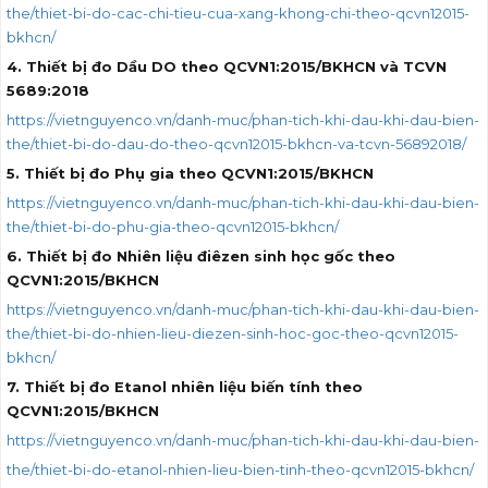
the/thiet-bi-do-cac-chi-tieu-cua-xang-khong-chi-theo-qcvn12015-
bkhcn/
4. Thiết bị đo Dầu DO theo QCVN1:2015/BKHCN và TCVN
5689:2018
https://vietnguyenco.vn/danh-muc/phan-tich-khi-dau-khi-dau-bien-
the/thiet-bi-do-dau-do-theo-qcvn12015-bkhcn-va-tcvn-56892018/
5. Thiết bị đo Phụ gia theo QCVN1:2015/BKHCN
https://vietnguyenco.vn/danh-muc/phan-tich-khi-dau-khi-dau-bien-
the/thiet-bi-do-phu-gia-theo-qcvn12015-bkhcn/
6. Thiết bị đo Nhiên liệu điêzen sinh học gốc theo
QCVN1:2015/BKHCN
https://vietnguyenco.vn/danh-muc/phan-tich-khi-dau-khi-dau-bien-
the/thiet-bi-do-nhien-lieu-diezen-sinh-hoc-goc-theo-qcvn12015-
bkhcn/
7. Thiết bị đo Etanol nhiên liệu biến tính theo
QCVN1:2015/BKHCN
https://vietnguyenco.vn/danh-muc/phan-tich-khi-dau-khi-dau-bien-
the/thiet-bi-do-etanol-nhien-lieu-bien-tinh-theo-qcvn12015-bkhcn/