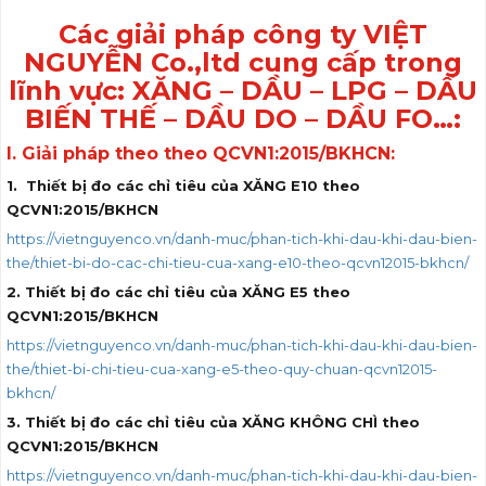
Các giải pháp công ty VIỆT
NGUYỄN Co.,ltd cung cấp trong
lĩnh vực: XĂNG – DẦU – LPG – DẦU
BIẾN THẾ – DẦU DO – DẦU FO…:
I. Giải pháp theo theo QCVN1:2015/BKHCN:
1. Thiết bị đo các chỉ tiêu của XĂNG E10 theo
QCVN1:2015/BKHCN
https://vietnguyenco.vn/danh-muc/phan-tich-khi-dau-khi-dau-bien-
the/thiet-bi-do-cac-chi-tieu-cua-xang-e10-theo-qcvn12015-bkhcn/
2. Thiết bị đo các chỉ tiêu của XĂNG E5 theo
QCVN1:2015/BKHCN
https://vietnguyenco.vn/danh-muc/phan-tich-khi-dau-khi-dau-bien-
the/thiet-bi-chi-tieu-cua-xang-e5-theo-quy-chuan-qcvn12015-
bkhcn/
3. Thiết bị đo các chỉ tiêu của XĂNG KHÔNG CHÌ theo
QCVN1:2015/BKHCN
https://vietnguyenco.vn/danh-muc/phan-tich-khi-dau-khi-dau-bien-