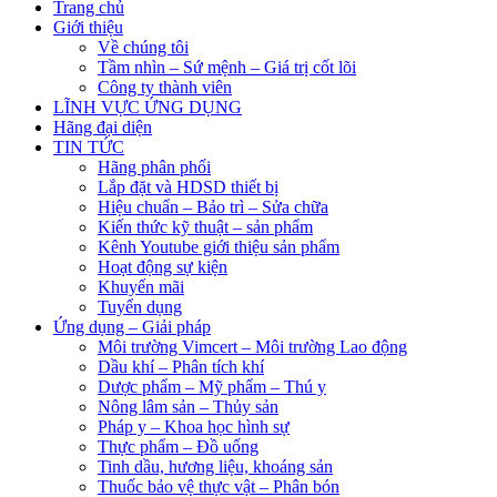
Trang chủ
Giới thiệu
Về chúng tôi
Tầm nhìn – Sứ mệnh – Giá trị cốt lõi
Công ty thành viên
LĨNH VỰC ỨNG DỤNG
Hãng đại diện
TIN TỨC
Hãng phân phối
Lắp đặt và HDSD thiết bị
Hiệu chuẩn – Bảo trì – Sửa chữa
Kiến thức kỹ thuật – sản phẩm
Kênh Youtube giới thiệu sản phẩm
Hoạt động sự kiện
Khuyến mãi
Tuyển dụng
Ứng dụng – Giải pháp
Môi trường Vimcert – Môi trường Lao động
Dầu khí – Phân tích khí
Dược phẩm – Mỹ phẩm – Thú y
Nông lâm sản – Thủy sản
Pháp y – Khoa học hình sự
Thực phẩm – Đồ uống
Tinh dầu, hương liệu, khoáng sản
Thuốc bảo vệ thực vật – Phân bón