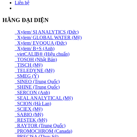
Liên hệ
HÃNG ĐẠI DIỆN
Xylem/ SI ANALYTICS (Đức)
Xylem/ GLOBAL WATER (Mỹ)
Xylem/ EVOQUA (Đức)
Xylem/ B+S (Anh)
vietCALIB® (Hiệu chuẩn)
TOSOH (Nhật Bản)
TISCH (Mỹ)
TELEDYNE (Mỹ)
SMEG (Ý)
SINEO (Trung Quốc)
SHINE (Trung Quốc)
SERCON (Anh)
SEAL ANALYTICAL (Mỹ)
SCION (Hà Lan)
SCIEX (Mỹ)
SABIO (Mỹ)
RESTEK (Mỹ)
RAYTOR (Trung Quốc)
PROMOCHROM (Canada)
PRECISA (Thuỵ Sỹ)