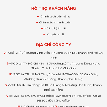
HỖ TRỢ KHÁCH HÀNG
Chính sách bán hàng
Chính sách thanh toán
Hỗ trợ kỹ thuật
Khuyến mãi
ĐỊA CHỈ CÔNG TY
Trụ sở: 211/10/1 đường Vĩnh Viễn, Phường Vườn Lài, Thành phố Hồ Chí
Minh
VPGD tại TP. Hồ Chí Minh: N36 đường số 11 , Phường Đông Hưng
Thuận, Thành phố Hồ Chí Minh
VPGD tại TP. Hà Nội: Tầng 1 tòa nhà INTRACOM, 33 Cầu Diễn,
Phường Xuân Phương, Thành phố Hà Nội
VPGD tại TP. Đà Nẵng: Số 10 Lỗ Giáng 5, Phường Hòa Xuân, Thành
phố Đà Nẵng
Tel: 028. 66 570 570 (HCM office) | 024.85 871 871 (HN office) | 0848
663300 (Đà Nẵng office)
info@vietnguyenco.vn |
www.vietnguyenco.vn