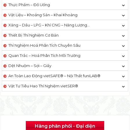
Thực Phẩm – Đồ Uống
Vật Liệu – Khoáng Sản – Khai Khoáng
Xăng – Dầu – LPG – Khí CNG – Năng Lượng…
Thiết Bị Thí Nghiệm Cơ Bản
Thí Nghiệm Hoá Phân Tích Chuyên Sâu
Quan Trắc – Hoá Phân Tích Môi Trường
Dệt Nhuộm – Sợi – Giấy
An Toàn Lao Động vietSAFE® – Nội Thất funiLAB®
Vật Tư Tiêu Hao Thí Nghiệm vietSER®
Hãng phân phối - Đại diện