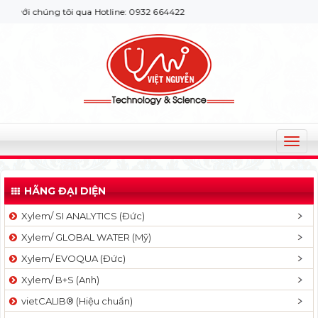
ới chúng tôi qua Hotline: 0932 664422
T
o
g
HÃNG ĐẠI DIỆN
g
l
Xylem/ SI ANALYTICS (Đức)
e
Xylem/ GLOBAL WATER (Mỹ)
n
a
Xylem/ EVOQUA (Đức)
v
Xylem/ B+S (Anh)
i
g
vietCALIB® (Hiệu chuẩn)
a