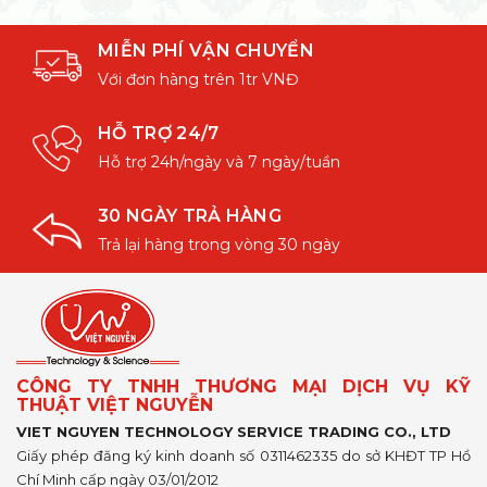
MIỄN PHÍ VẬN CHUYỂN
Với đơn hàng trên 1tr VNĐ
HỖ TRỢ 24/7
Hỗ trợ 24h/ngày và 7 ngày/tuần
30 NGÀY TRẢ HÀNG
Trả lại hàng trong vòng 30 ngày
CÔNG TY TNHH THƯƠNG MẠI DỊCH VỤ KỸ
THUẬT VIỆT NGUYỄN
VIET NGUYEN TECHNOLOGY SERVICE TRADING CO., LTD
Giấy phép đăng ký kinh doanh số 0311462335 do sở KHĐT TP Hồ
Chí Minh cấp ngày 03/01/2012