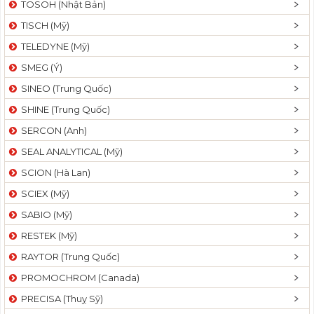
TOSOH (Nhật Bản)
t
TISCH (Mỹ)
i
o
TELEDYNE (Mỹ)
n
SMEG (Ý)
SINEO (Trung Quốc)
SHINE (Trung Quốc)
SERCON (Anh)
SEAL ANALYTICAL (Mỹ)
SCION (Hà Lan)
SCIEX (Mỹ)
SABIO (Mỹ)
RESTEK (Mỹ)
RAYTOR (Trung Quốc)
PROMOCHROM (Canada)
PRECISA (Thuỵ Sỹ)