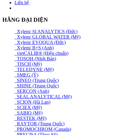
Liên hệ
HÃNG ĐẠI DIỆN
Xylem/ SI ANALYTICS (Đức)
Xylem/ GLOBAL WATER (Mỹ)
Xylem/ EVOQUA (Đức)
Xylem/ B+S (Anh)
vietCALIB® (Hiệu chuẩn)
TOSOH (Nhật Bản)
TISCH (Mỹ)
TELEDYNE (Mỹ)
SMEG (Ý)
SINEO (Trung Quốc)
SHINE (Trung Quốc)
SERCON (Anh)
SEAL ANALYTICAL (Mỹ)
SCION (Hà Lan)
SCIEX (Mỹ)
SABIO (Mỹ)
RESTEK (Mỹ)
RAYTOR (Trung Quốc)
PROMOCHROM (Canada)
PRECISA (Thuỵ Sỹ)