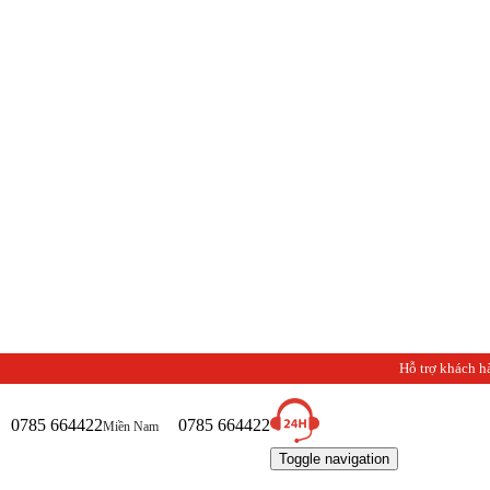
C
Hỗ trợ khách h
0785 664422
0785 664422
Miền Nam
Toggle navigation