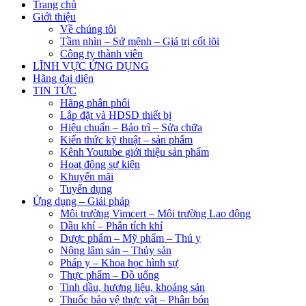
Trang chủ
Giới thiệu
Về chúng tôi
Tầm nhìn – Sứ mệnh – Giá trị cốt lõi
Công ty thành viên
LĨNH VỰC ỨNG DỤNG
Hãng đại diện
TIN TỨC
Hãng phân phối
Lắp đặt và HDSD thiết bị
Hiệu chuẩn – Bảo trì – Sửa chữa
Kiến thức kỹ thuật – sản phẩm
Kênh Youtube giới thiệu sản phẩm
Hoạt động sự kiện
Khuyến mãi
Tuyển dụng
Ứng dụng – Giải pháp
Môi trường Vimcert – Môi trường Lao động
Dầu khí – Phân tích khí
Dược phẩm – Mỹ phẩm – Thú y
Nông lâm sản – Thủy sản
Pháp y – Khoa học hình sự
Thực phẩm – Đồ uống
Tinh dầu, hương liệu, khoáng sản
Thuốc bảo vệ thực vật – Phân bón