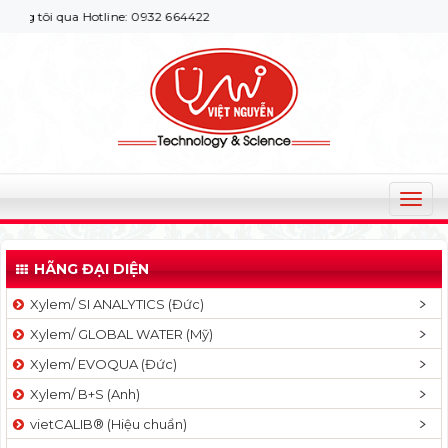
 tôi qua Hotline: 0932 664422
T
o
g
HÃNG ĐẠI DIỆN
g
l
Xylem/ SI ANALYTICS (Đức)
e
Xylem/ GLOBAL WATER (Mỹ)
n
a
Xylem/ EVOQUA (Đức)
v
Xylem/ B+S (Anh)
i
g
vietCALIB® (Hiệu chuẩn)
a