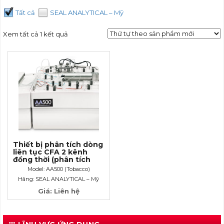
Tất cả
SEAL ANALYTICAL – Mỹ
Xem tất cả 1 kết quả
Thiết bị phân tích dòng
liên tục CFA 2 kênh
đồng thời (phân tích
Nicotin và đường tổng
Model: AA500 (Tobacco)
trong thuốc lá)
Hãng: SEAL ANALYTICAL – Mỹ
Giá: Liên hệ