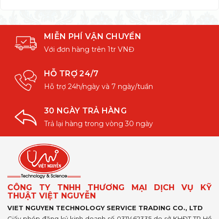
MIỄN PHÍ VẬN CHUYỂN
Với đơn hàng trên 1tr VNĐ
HỖ TRỢ 24/7
Hỗ trợ 24h/ngày và 7 ngày/tuần
30 NGÀY TRẢ HÀNG
Trả lại hàng trong vòng 30 ngày
CÔNG TY TNHH THƯƠNG MẠI DỊCH VỤ KỸ
THUẬT VIỆT NGUYỄN
VIET NGUYEN TECHNOLOGY SERVICE TRADING CO., LTD
Giấy phép đăng ký kinh doanh số 0311462335 do sở KHĐT TP Hồ