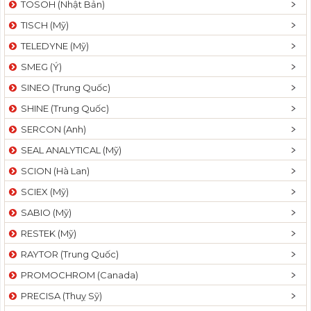
TOSOH (Nhật Bản)
t
TISCH (Mỹ)
i
o
TELEDYNE (Mỹ)
n
SMEG (Ý)
SINEO (Trung Quốc)
SHINE (Trung Quốc)
SERCON (Anh)
SEAL ANALYTICAL (Mỹ)
SCION (Hà Lan)
SCIEX (Mỹ)
SABIO (Mỹ)
RESTEK (Mỹ)
RAYTOR (Trung Quốc)
PROMOCHROM (Canada)
PRECISA (Thuỵ Sỹ)