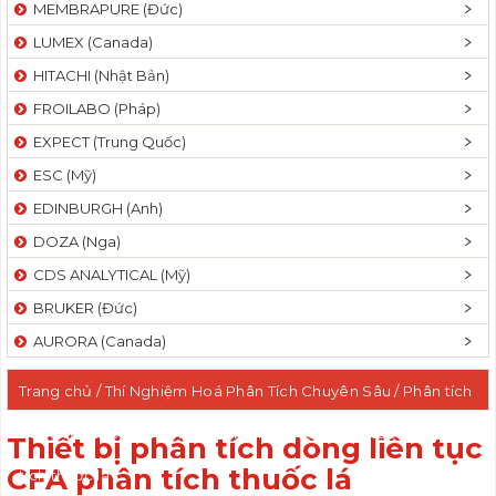
MEMBRAPURE (Đức)
LUMEX (Canada)
HITACHI (Nhật Bản)
FROILABO (Pháp)
EXPECT (Trung Quốc)
ESC (Mỹ)
EDINBURGH (Anh)
DOZA (Nga)
CDS ANALYTICAL (Mỹ)
BRUKER (Đức)
AURORA (Canada)
Trang chủ
/
Thí Nghiệm Hoá Phân Tích Chuyên Sâu
/
Phân tích
dòng liên tục CFA
/ Thiết bị phân tích dòng liên tục CFA phân
Thiết bị phân tích dòng liên tục
CFA phân tích thuốc lá
tích thuốc lá