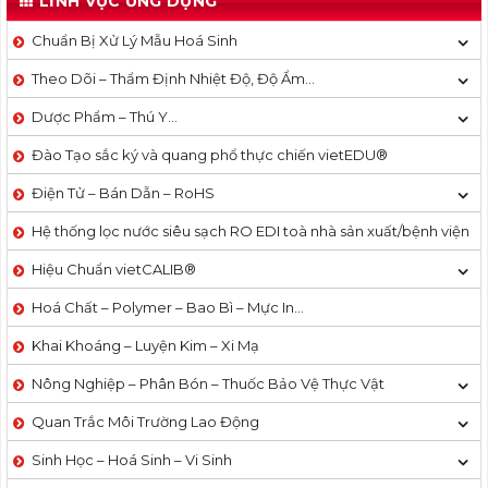
LĨNH VỰC ỨNG DỤNG
Chuẩn Bị Xử Lý Mẫu Hoá Sinh
Theo Dõi – Thẩm Định Nhiệt Độ, Độ Ẩm…
Dược Phẩm – Thú Y…
Đào Tạo sắc ký và quang phổ thực chiến vietEDU®
Điện Tử – Bán Dẫn – RoHS
Hệ thống lọc nước siêu sạch RO EDI​​ toà nhà sản xuất/bệnh viện
Hiệu Chuẩn vietCALIB®
Hoá Chất – Polymer – Bao Bì – Mực In…
Khai Khoáng – Luyện Kim – Xi Mạ
Nông Nghiệp – Phân Bón – Thuốc Bảo Vệ Thực Vật
Quan Trắc Môi Trường Lao Động
Sinh Học – Hoá Sinh – Vi Sinh