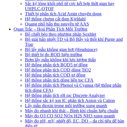
Sắc ký lỏng khối phổ tứ cực kết hợp thời gian bay
UHPLC-QTOF
Thiết bị phân tích Acid Amin chuyên dụng
Hệ thống chưng cất đạm Kjeldahl
Quang phổ hấp thu nguyên tử AAS
Quan Trắc – Hoá Phân Tích Môi Trường
Bộ chiết béo theo phương pháp Soxhlet
Bộ giải hấp nhiệt TD và Bộ Bẫy và thổi khí Purge and
Trap
Bộ lấy mẫu không gian hơi (Headspace)
Bộ thiết bị đo BOD hiện trường
Bơm lấy mẫu không khí lưu lượng thấp
Hệ thống phân tích BOD5 tự động
Hệ thống phân tích COD dùng TiO2
Hệ thống phân tích COD tự động
Hệ thống phân tích dòng liên tục CFA
Hệ thống phân tích Phenol và Cyanua (hệ thống phân
tích dòng CFA)
Hệ thống phân tích rời rạc Discrete Analyzer
Hệ thống sắc ký ion IC phân tích Anion và Cation
Lấy mẫu dioxin trong môi trường xung quanh
Máy đo nhanh khí thải – Bình khí chuẩn hiệu chuẩn
Máy đo O3 CO SO2 NOx H2S NH3 xung quanh
Máy đo pH, mV, nhiệt độ, EC, DO – đa chỉ tiêu để bàn
điện tử