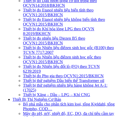
Thiết bị đo Dầu nhờn động cơ đốt trong theo
QCVN14:2018/BKHCN
Thiết bị đo Etanol nhiên liệu biến tính theo
QCVN1:2015/BKHCN
Thiết bị đo Etanol nhiên liệu không biến tính theo
QCVN1:2015/BKHCN
Thiết bị đo Khí hóa lỏng LPG theo QCVN
8:2019/BKHCN
Thiết bị đo nhiên liệu Diezen B5 theo
QCVN1:2015/BKHCN
Thiết bị đo Nhiên liệu điêzen sinh học gốc (B100) theo
TCVN 7717:2007
Thiết bị đo Nhiên liệu điêzen sinh học gốc theo
QCVN1:2015/BKHCN
Thiết bị đo Nhiên liệu đốt lò (FO) theo TCVN
6239:2019
Thiết bị đo Phụ gia theo QCVN1:2015/BKHCN
Thiết bị thử nghiệm Dầu biến thế Transformer oil
Thiết bị thử nghiệm nhiên liệu hàng không Jet A-1:
(17025)
Thiết bị Xăng – Dầu – LPG – Khí CNG
Thiết Bị Thí Nghiệm Cơ Bản
Bộ phá mẫu cho phân tích kim loại, tổng Kjeldahl, tổng
Photpho, COD…
Máy đo pH, mV, nhiệt độ, EC, DO, đa chỉ tiêu cầm tay