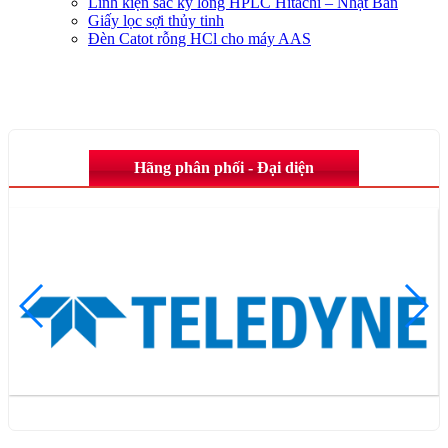
Linh kiện sắc ký lỏng HPLC Hitachi – Nhật Bản
Giấy lọc sợi thủy tinh
Đèn Catot rỗng HCl cho máy AAS
Hãng phân phối - Đại diện