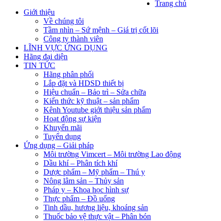
Trang chủ
Giới thiệu
Về chúng tôi
Tầm nhìn – Sứ mệnh – Giá trị cốt lõi
Công ty thành viên
LĨNH VỰC ỨNG DỤNG
Hãng đại diện
TIN TỨC
Hãng phân phối
Lắp đặt và HDSD thiết bị
Hiệu chuẩn – Bảo trì – Sửa chữa
Kiến thức kỹ thuật – sản phẩm
Kênh Youtube giới thiệu sản phẩm
Hoạt động sự kiện
Khuyến mãi
Tuyển dụng
Ứng dụng – Giải pháp
Môi trường Vimcert – Môi trường Lao động
Dầu khí – Phân tích khí
Dược phẩm – Mỹ phẩm – Thú y
Nông lâm sản – Thủy sản
Pháp y – Khoa học hình sự
Thực phẩm – Đồ uống
Tinh dầu, hương liệu, khoáng sản
Thuốc bảo vệ thực vật – Phân bón