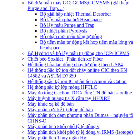
Bộ đưa mẫu máy GC; GCMS;GCMSMS (giải hấp;
Purge and Trap…)
Bộ giải hấp nhiệt Thermal Desorber
Bộ lấy mẫu pha hơi Headspace
Bộ lấy mẫu Purge and Trap
Bộ nhiệt phân Pyrolysis
Bộ phận đưa mẫu lỏng tự động
Bộ tiêm mẫu tự động kết hợp tiêm mẫu lỏng và
headspace
Bộ Hydrid và bộ lấy mẫu tự đồng cho ICP/ ICPMS
Chiết béo Soxhlet_ Phân tích xơ Fiber
Hệ thống hòa tan dòng chảy tự động theo USP4
Hệ thống Sắc ký ion đốt cháy online CIC theo EN
14582 và ASTM D7359
Hệ thống sắc ký ion IC phân tích Anion và Cation
Hệ thống sắc ký lớp mỏng HPTLC
Máy đo tổng Cacbon TOC/ tổng TN để bàn – online
Máy huỳnh quang tia X cầm tay HHXRF
Máy khúc xạ kế để bàn
Máy phân cực kế tự động để bàn
Máy phân tích đạm phương pháp Dumas – nguyên tố
CHNS-O
Máy phân tích khối phổ tỷ lệ đồng vị
Máy phân tích khối phổ tỷ lệ đồng vị IRMS (Isotope)
Máy phân tích Thủy ngân Hg