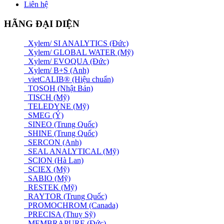
Liên hệ
HÃNG ĐẠI DIỆN
Xylem/ SI ANALYTICS (Đức)
Xylem/ GLOBAL WATER (Mỹ)
Xylem/ EVOQUA (Đức)
Xylem/ B+S (Anh)
vietCALIB® (Hiệu chuẩn)
TOSOH (Nhật Bản)
TISCH (Mỹ)
TELEDYNE (Mỹ)
SMEG (Ý)
SINEO (Trung Quốc)
SHINE (Trung Quốc)
SERCON (Anh)
SEAL ANALYTICAL (Mỹ)
SCION (Hà Lan)
SCIEX (Mỹ)
SABIO (Mỹ)
RESTEK (Mỹ)
RAYTOR (Trung Quốc)
PROMOCHROM (Canada)
PRECISA (Thuỵ Sỹ)
MEMBRAPURE (Đức)