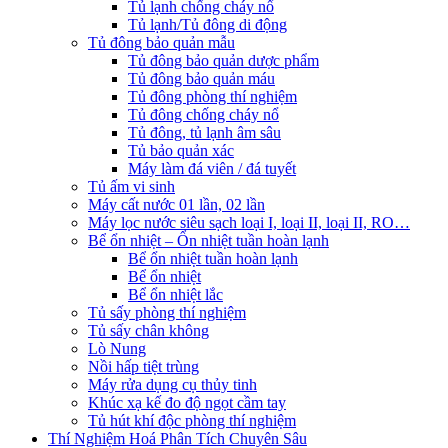
Tủ lạnh chống cháy nổ
Tủ lạnh/Tủ đông di động
Tủ đông bảo quản mẫu
Tủ đông bảo quản dược phẩm
Tủ đông bảo quản máu
Tủ đông phòng thí nghiệm
Tủ đông chống cháy nổ
Tủ đông, tủ lạnh âm sâu
Tủ bảo quản xác
Máy làm đá viên / đá tuyết
Tủ ấm vi sinh
Máy cất nước 01 lần, 02 lần
Máy lọc nước siêu sạch loại I, loại II, loại II, RO…
Bể ổn nhiệt – Ổn nhiệt tuần hoàn lạnh
Bể ổn nhiệt tuần hoàn lạnh
Bể ổn nhiệt
Bể ổn nhiệt lắc
Tủ sấy phòng thí nghiệm
Tủ sấy chân không
Lò Nung
Nồi hấp tiệt trùng
Máy rửa dụng cụ thủy tinh
Khúc xạ kế đo độ ngọt cầm tay
Tủ hút khí độc phòng thí nghiệm
Thí Nghiệm Hoá Phân Tích Chuyên Sâu