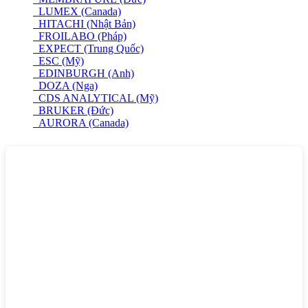
LUMEX (Canada)
HITACHI (Nhật Bản)
FROILABO (Pháp)
EXPECT (Trung Quốc)
ESC (Mỹ)
EDINBURGH (Anh)
DOZA (Nga)
CDS ANALYTICAL (Mỹ)
BRUKER (Đức)
AURORA (Canada)