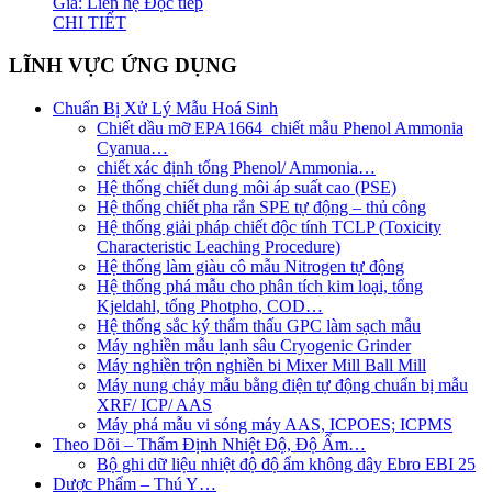
Giá: Liên hệ
Đọc tiếp
CHI TIẾT
LĨNH VỰC ỨNG DỤNG
Chuẩn Bị Xử Lý Mẫu Hoá Sinh
Chiết dầu mỡ EPA1664_chiết mẫu Phenol Ammonia
Cyanua…
chiết xác định tổng Phenol/ Ammonia…
Hệ thống chiết dung môi áp suất cao (PSE)
Hệ thống chiết pha rắn SPE tự động – thủ công
Hệ thống giải pháp chiết độc tính TCLP (Toxicity
Characteristic Leaching Procedure)
Hệ thống làm giàu cô mẫu Nitrogen tự động
Hệ thống phá mẫu cho phân tích kim loại, tổng
Kjeldahl, tổng Photpho, COD…
Hệ thống sắc ký thẩm thấu GPC làm sạch mẫu
Máy nghiền mẫu lạnh sâu Cryogenic Grinder
Máy nghiền trộn nghiền bi Mixer Mill Ball Mill
Máy nung chảy mẫu bằng điện tự động chuẩn bị mẫu
XRF/ ICP/ AAS
Máy phá mẫu vi sóng máy AAS, ICPOES; ICPMS
Theo Dõi – Thẩm Định Nhiệt Độ, Độ Ẩm…
Bộ ghi dữ liệu nhiệt độ độ ẩm không dây Ebro EBI 25
Dược Phẩm – Thú Y…