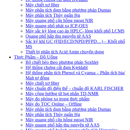
Máy chiết xơ fiber
Máy phân tích đạm bằng phương pháp Dumas
Máy phân tích Thủy ngân Hg
Máy quang phổ cận hồng ngoại NIR
Máy quang phổ phát xạ ICP-OES
Máy sắc ký lỏng cao áp HPLC- lỏng khối phổ LCMS
Quang phổ hấp thu nguyên tử AAS
Sắc ký khí GC (FID/ECD/NPD/PFPD…) – Khối phổ
MS
Thiết bị phân tích Acid Amin chuyên dụng
Thực Phẩm – Đồ Uống
Bộ chiết béo theo phương pháp Soxhlet
Hệ thống chưng cất đạm Kjeldahl
Hệ thống phân tích Phenol và Cyanua – Phân tích bia/
Malt tự động
Máy chiết xơ fiber
Máy chuẩn độ điện thế – chuẩn độ KARL FISCHER
Máy cộng hưởng từ hạt nhân TD-NMR
Máy đo phóng xạ trong thực phẩm
Máy đo TOC Online – Offline
Máy phân tích đạm bằng phương pháp Dumas
Máy phân tích Thủy ngân Hg
Máy quang phổ cận hồng ngoại NIR
Máy quang phổ hấp thu nguyên tử AAS