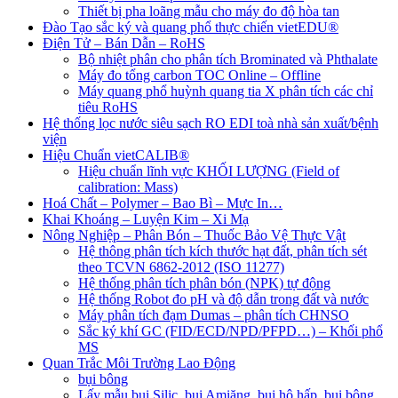
Thiết bị pha loãng mẫu cho máy đo độ hòa tan
Đào Tạo sắc ký và quang phổ thực chiến vietEDU®
Điện Tử – Bán Dẫn – RoHS
Bộ nhiệt phân cho phân tích Brominated và Phthalate
Máy đo tổng carbon TOC Online – Offline
Máy quang phổ huỳnh quang tia X phân tích các chỉ
tiêu RoHS
Hệ thống lọc nước siêu sạch RO EDI​​ toà nhà sản xuất/bệnh
viện
Hiệu Chuẩn vietCALIB®
Hiệu chuẩn lĩnh vực KHỐI LƯỢNG (Field of
calibration: Mass)
Hoá Chất – Polymer – Bao Bì – Mực In…
Khai Khoáng – Luyện Kim – Xi Mạ
Nông Nghiệp – Phân Bón – Thuốc Bảo Vệ Thực Vật
Hệ thông phân tích kích thước hạt đất, phân tích sét
theo TCVN 6862-2012 (ISO 11277)
Hệ thống phân tích phân bón (NPK) tự động
Hệ thống Robot đo pH và độ dẫn trong đất và nước
Máy phân tích đạm Dumas – phân tích CHNSO
Sắc ký khí GC (FID/ECD/NPD/PFPD…) – Khối phổ
MS
Quan Trắc Môi Trường Lao Động
bụi bông
Lấy mẫu bụi Silic, bụi Amiăng, bụi hô hấp, bụi bông