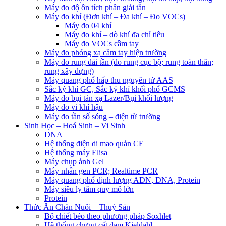
Máy đo độ ồn tích phân giải tần
Máy đo khí (Đơn khí – Đa khí – Đo VOCs)
Máy đo 04 khí
Máy đo khí – dò khí đa chỉ tiêu
Máy đo VOCs cầm tay
Máy đo phóng xạ cầm tay hiện trường
Máy đo rung dải tần (đo rung cục bộ; rung toàn thân;
rung xây dựng)
Máy quang phổ hấp thu nguyên tử AAS
Sắc ký khí GC, Sắc ký khí khối phổ GCMS
Máy đo bụi tán xạ Lazer/Bụi khối lượng
Máy đo vi khí hậu
Máy đo tần số sóng – điện từ trường
Sinh Học – Hoá Sinh – Vi Sinh
DNA
Hệ thống điện di mao quản CE
Hệ thống máy Elisa
Máy chụp ảnh Gel
Máy nhân gen PCR; Realtime PCR
Máy quang phổ định lượng ADN, DNA, Protein
Máy siêu ly tâm quy mô lớn
Protein
Thức Ăn Chăn Nuôi – Thuỷ Sản
Bộ chiết béo theo phương pháp Soxhlet
Hệ thống chưng cất đạm Kjeldahl