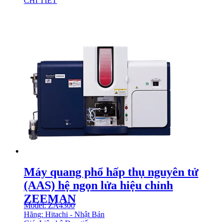
CHI TIẾT
Máy quang phổ hấp thụ nguyên tử
(AAS) hệ ngọn lửa hiệu chỉnh
ZEEMAN
Model: ZA4300
Hãng: Hitachi - Nhật Bản