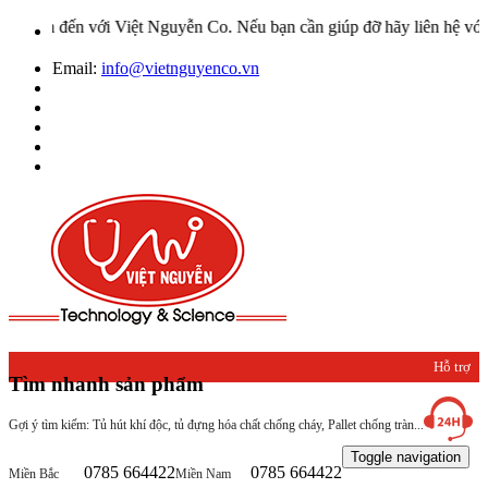
với Việt Nguyễn Co. Nếu bạn cần giúp đỡ hãy liên hệ với chúng tôi 
Email:
info@vietnguyenco.vn
Hỗ trợ
Tìm nhanh sản phẩm
khách
Gợi ý tìm kiếm: Tủ hút khí độc, tủ đựng hóa chất chống cháy, Pallet chống tràn...
hàng
Toggle navigation
0785 664422
0785 664422
Miền Bắc
Miền Nam