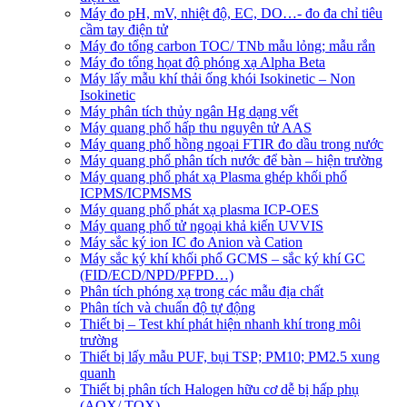
Máy đo pH, mV, nhiệt độ, EC, DO…- đo đa chỉ tiêu
cầm tay điện tử
Máy đo tổng carbon TOC/ TNb mẫu lỏng; mẫu rắn
Máy đo tổng họat độ phóng xạ Alpha Beta
Máy lấy mẫu khí thải ống khói Isokinetic – Non
Isokinetic
Máy phân tích thủy ngân Hg dạng vết
Máy quang phổ hấp thu nguyên tử AAS
Máy quang phổ hồng ngoại FTIR đo dầu trong nước
Máy quang phổ phân tích nước để bàn – hiện trường
Máy quang phổ phát xạ Plasma ghép khối phổ
ICPMS/ICPMSMS
Máy quang phổ phát xạ plasma ICP-OES
Máy quang phổ tử ngoại khả kiến UVVIS
Máy sắc ký ion IC đo Anion và Cation
Máy sắc ký khí khối phổ GCMS – sắc ký khí GC
(FID/ECD/NPD/PFPD…)
Phân tích phóng xạ trong các mẫu địa chất
Phân tích và chuẩn độ tự động
Thiết bị – Test khí phát hiện nhanh khí trong môi
trường
Thiết bị lấy mẫu PUF, bụi TSP; PM10; PM2.5 xung
quanh
Thiết bị phân tích Halogen hữu cơ dễ bị hấp phụ
(AOX/ TOX)