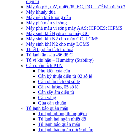
điện tử
Máy đo pH, mV, nhiệt độ, EC, DO… để bàn điện tử
Máy khuấy đũa
Máy nén khí không dầu
Máy phá mẫu vi sóng
Máy phá mẫu vi sóng máy AAS; ICPOES; ICPMS
Máy sinh khí Hydro cho máy GC
Máy sinh khí N2 cho máy GC, LCMS
Máy sinh khí N2 cho máy LCMS
Thiết bị phân tích tro hoá
Tủ lạnh âm sâu -86 độ C
Tủ vi khí hậu – Humidity (Stability)
Cân phân tích PTN
Phụ kiện của cân
Cân kỹ thuật điện tử 02 số lẻ
Cân phân tích 04 số lẻ
Cân vi lượng 05 số lẻ
Cân sấy ẩm điện tử
Cân vàng
Qủa cân chuẩn
Tủ lạnh bảo quản mẫu
Tủ lạnh phòng thí nghiệm
Tủ lạnh hai ngăn nhiệt độ
Tủ lạnh bảo quản máu
Tủ lạnh bảo quản dược phẩm