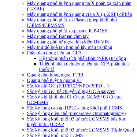
Máy quang phổ huỳnh quang tia X phản xạ toàn phần
(T-XRF)
Máy quang phổ huỳnh quang vi tia X (μ-XRF) để bàn
Máy quang phổ phát xạ Plasma ghép khối phổ
ICPMS/ICPMSMS
Máy quang phổ phát xạ plasma ICP-OES
Máy quang phổ Raman cầm tay
Máy quang phổ tử ngoại khả kiến UVVIS
Máy thử độ hoà tan hợp bộ lấy mẫu tự động
Phân tích dòng liên tục CFA
Hệ thống phân tích phân bón (NPK) tự động
Thiết bị phân tích dòng liên tục CFA phân tích
thuốc lá
Quang phổ hồng ngoại FTIR
Quang phổ huỳnh quang FL
Sắc ký khí GC (FID/ECD/NPD/PFPD…)
Sắc ký khí GC hệ chuyên dụng GC Analyzer
Sắc ký khí khối phổ 01 tứ cực GCMS/ 03 tứ cực
GCMSMS
Sắc ký lỏng cao áp HPLC- lỏng khối phổ LCMS
Sắc ký lỏng điều chế (preparative chromatography)
Sắc ký lỏng khối phổ 03 tứ cực LCMSMS bẫy ion
tuyến tính QTRAP
Sắc ký lỏng khối phổ 03 tứ cực LCMSMS Triple Quad
Sắc ký lỏng khối phổ LCMS