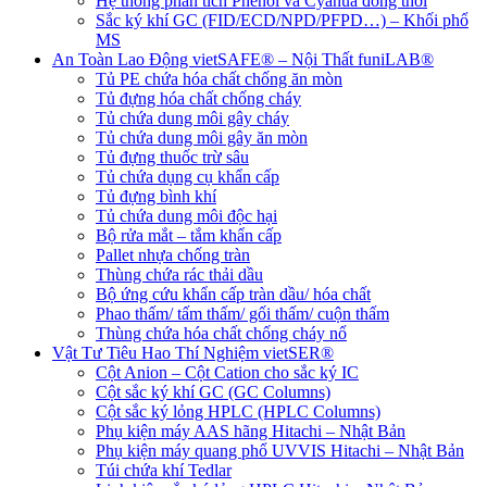
Hệ thống phân tích Phenol và Cyanua đồng thời
Sắc ký khí GC (FID/ECD/NPD/PFPD…) – Khối phổ
MS
An Toàn Lao Động vietSAFE® – Nội Thất funiLAB®
Tủ PE chứa hóa chất chống ăn mòn
Tủ đựng hóa chất chống cháy
Tủ chứa dung môi gây cháy
Tủ chứa dung môi gây ăn mòn
Tủ đựng thuốc trừ sâu
Tủ chứa dụng cụ khẩn cấp
Tủ đựng bình khí
Tủ chứa dung môi độc hại
Bộ rửa mắt – tắm khẩn cấp
Pallet nhựa chống tràn
Thùng chứa rác thải dầu
Bộ ứng cứu khẩn cấp tràn dầu/ hóa chất
Phao thấm/ tấm thấm/ gối thấm/ cuộn thấm
Thùng chứa hóa chất chống cháy nổ
Vật Tư Tiêu Hao Thí Nghiệm vietSER®
Cột Anion – Cột Cation cho sắc ký IC
Cột sắc ký khí GC (GC Columns)
Cột sắc ký lỏng HPLC (HPLC Columns)
Phụ kiện máy AAS hãng Hitachi – Nhật Bản
Phụ kiện máy quang phổ UVVIS Hitachi – Nhật Bản
Túi chứa khí Tedlar