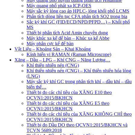
Máy quang phổ huỳnh quang phân tích Histamine
Máy quang phổ phát xạ ICP-OES
Máy sắc ký lỏng cao áp HPLC- lỏng khối phổ LCMS
Phân tích dòng liên tục CFA phân tích SO2 trong bia
Sắc ký khí GC (FID/ECD/NPD/PFPD…) – Khối phổ
MS
Thiết bị phân tích Acid Amin chuyên dụng
Máy khúc xạ kế để bàn – Khúc xạ kế Abbe
Máy phân cực kế để bàn
Vật Liệu – Khoáng Sản – Khai Khoáng
Kính hiển vi RAMAN (Raman Microscope)
Xăng – Dầu – LPG – Khí CNG – Năng Lượng…
Khí thiên nhiên nén (CNG)
Khí thiên nhiên nén (CNG) – Khí thiên nhiên hóa lỏng
(LNG)
Máy sắc ký khí GC trong phân tích khí – dầu khí – dầu
biến thế…
Thiết bị đo các chỉ tiêu của XĂNG E10 theo
QCVN1:2015/BKHCN
Thiết bị đo các chỉ tiêu của XĂNG E5 theo
QCVN1:2015/BKHCN
Thiết bị đo các chỉ tiêu của XĂNG KHÔNG CHÌ theo
QCVN1:2015/BKHCN
Thiết bị đo Dầu DO theo QCVN1:2015/BKHCN và
TCVN 5689:2018