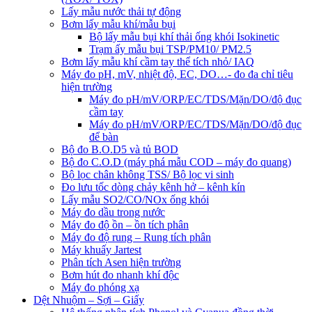
Lấy mẫu nước thải tự động
Bơm lấy mẫu khí/mẫu bụi
Bộ lấy mẫu bụi khí thải ống khói Isokinetic
Trạm ấy mẫu bụi TSP/PM10/ PM2.5
Bơm lấy mẫu khí cầm tay thể tích nhỏ/ IAQ
Máy đo pH, mV, nhiệt độ, EC, DO…- đo đa chỉ tiêu
hiện trường
Máy đo pH/mV/ORP/EC/TDS/Mặn/DO/độ đục
cầm tay
Máy đo pH/mV/ORP/EC/TDS/Mặn/DO/độ đục
để bàn
Bộ đo B.O.D5 và tủ BOD
Bộ đo C.O.D (máy phá mẫu COD – máy đo quang)
Bộ lọc chân không TSS/ Bộ lọc vi sinh
Đo lưu tốc dòng chảy kênh hở – kênh kín
Lấy mẫu SO2/CO/NOx ống khói
Máy đo dầu trong nước
Máy đo độ ồn – ồn tích phân
Máy đo độ rung – Rung tích phân
Máy khuấy Jartest
Phân tích Asen hiện trường
Bơm hút đo nhanh khí độc
Máy đo phóng xạ
Dệt Nhuộm – Sợi – Giấy