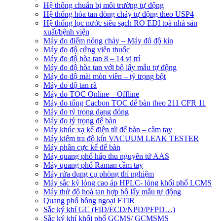
Hệ thống chuẩn bị môi trường tự động
Hệ thống hòa tan dòng chảy tự động theo USP4
Hệ thống lọc nước siêu sạch RO EDI​​ toà nhà sản
xuất/bệnh viện
Máy đo điểm nóng chảy – Máy đô độ kín
Máy đo độ cứng viên thuốc
Máy đo độ hòa tan 8 – 14 vị trí
Máy đo độ hòa tan với bộ lấy mẫu tự động
Máy đo độ mài mòn viên – tỷ trọng bột
Máy đo độ tan rã
Máy đo TOC Online – Offline
Máy đo tổng Cacbon TOC để bàn theo 211 CFR 11
Máy đo tỷ trọng dạng đóng
Máy đo tỷ trọng để bàn
Máy khúc xạ kế điện tử để bàn – cầm tay
Máy kiểm tra độ kín VACUUM LEAK TESTER
Máy phân cực kế để bàn
Máy quang phổ hấp thu nguyên tử AAS
Máy quang phổ Raman cầm tay
Máy rửa dụng cụ phòng thí nghiệm
Máy sắc ký lỏng cao áp HPLC- lỏng khối phổ LCMS
Máy thử độ hoà tan hợp bộ lấy mẫu tự động
Quang phổ hồng ngoại FTIR
Sắc ký khí GC (FID/ECD/NPD/PFPD…)
Sắc ký khí khối phổ GCMS/ GCMSMS