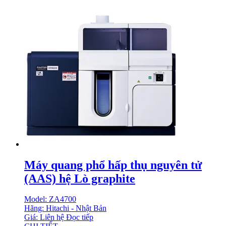
Máy quang phổ hấp thụ nguyên tử
(AAS) hệ Lò graphite
Model: ZA4700
Hãng: Hitachi - Nhật Bản
Giá: Liên hệ
Đọc tiếp