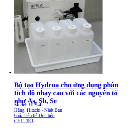
Bộ tạo Hydrua cho ứng dụng phân
tích độ nhạy cao với các nguyên tố
như As, Sb, Se
Model: HFS-4
Hãng: Hitachi - Nhật Bản
Giá: Liên hệ
Đọc tiếp
CHI TIẾT