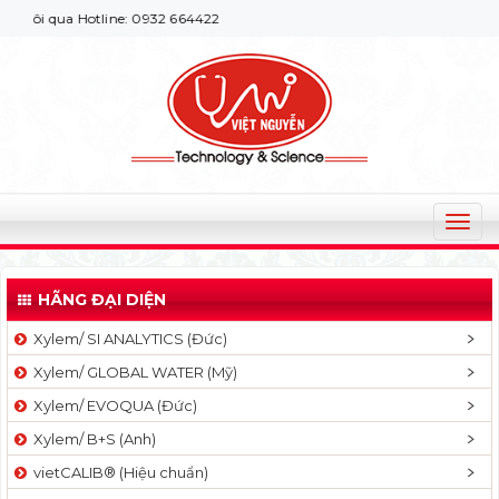
ôi qua Hotline: 0932 664422
T
o
g
HÃNG ĐẠI DIỆN
g
l
Xylem/ SI ANALYTICS (Đức)
e
Xylem/ GLOBAL WATER (Mỹ)
n
a
Xylem/ EVOQUA (Đức)
v
Xylem/ B+S (Anh)
i
g
vietCALIB® (Hiệu chuẩn)
a