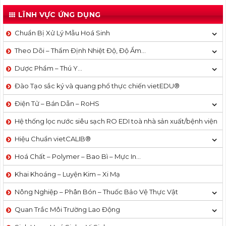
LĨNH VỰC ỨNG DỤNG
Chuẩn Bị Xử Lý Mẫu Hoá Sinh
Theo Dõi – Thẩm Định Nhiệt Độ, Độ Ẩm…
Dược Phẩm – Thú Y…
Đào Tạo sắc ký và quang phổ thực chiến vietEDU®
Điện Tử – Bán Dẫn – RoHS
Hệ thống lọc nước siêu sạch RO EDI​​ toà nhà sản xuất/bệnh viện
Hiệu Chuẩn vietCALIB®
Hoá Chất – Polymer – Bao Bì – Mực In…
Khai Khoáng – Luyện Kim – Xi Mạ
Nông Nghiệp – Phân Bón – Thuốc Bảo Vệ Thực Vật
Quan Trắc Môi Trường Lao Động