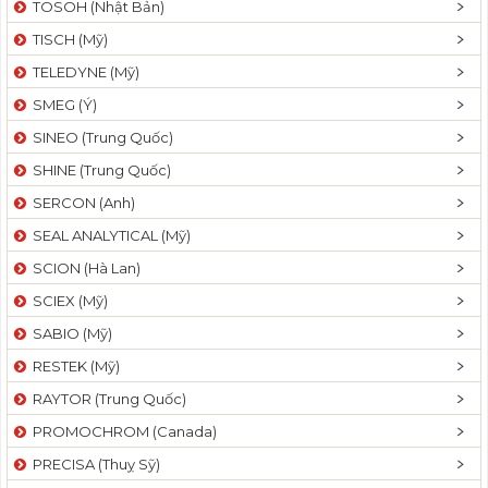
TOSOH (Nhật Bản)
t
TISCH (Mỹ)
i
o
TELEDYNE (Mỹ)
n
SMEG (Ý)
SINEO (Trung Quốc)
SHINE (Trung Quốc)
SERCON (Anh)
SEAL ANALYTICAL (Mỹ)
SCION (Hà Lan)
SCIEX (Mỹ)
SABIO (Mỹ)
RESTEK (Mỹ)
RAYTOR (Trung Quốc)
PROMOCHROM (Canada)
PRECISA (Thuỵ Sỹ)