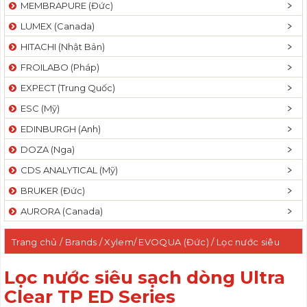
MEMBRAPURE (Đức)
LUMEX (Canada)
HITACHI (Nhật Bản)
FROILABO (Pháp)
EXPECT (Trung Quốc)
ESC (Mỹ)
EDINBURGH (Anh)
DOZA (Nga)
CDS ANALYTICAL (Mỹ)
BRUKER (Đức)
AURORA (Canada)
Trang chủ
/ Brands /
Xylem/ EVOQUA (Đức)
/ Lọc nước siêu
sạch dòng Ultra Clear TP ED Series
Lọc nước siêu sạch dòng Ultra
Clear TP ED Series