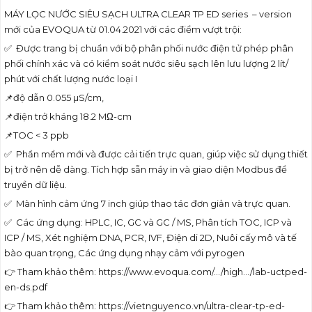
MÁY LỌC NƯỚC SIÊU SẠCH ULTRA CLEAR TP ED series – version
mới của EVOQUA từ 01.04.2021 với các điểm vượt trội:
✅ Được trang bị chuẩn với bộ phân phối nước điện tử phép phân
phối chính xác và có kiểm soát nước siêu sạch lên lưu lượng 2 lít/
phút với chất lượng nước loại I
📌độ dẫn 0.055 µS/cm,
📌điện trở kháng 18.2 MΩ-cm
📌TOC < 3 ppb
✅ Phần mềm mới và được cải tiến trực quan, giúp việc sử dụng thiết
bị trở nên dễ dàng. Tích hợp sẵn máy in và giao diện Modbus để
truyền dữ liệu.
✅ Màn hình cảm ứng 7 inch giúp thao tác đơn giản và trực quan.
✅ Các ứng dụng: HPLC, IC, GC và GC / MS, Phân tích TOC, ICP và
ICP / MS, Xét nghiệm DNA, PCR, IVF, Điện di 2D, Nuôi cấy mô và tế
bào quan trọng, Các ứng dụng nhạy cảm với pyrogen
👉 Tham khảo thêm: https://www.evoqua.com/…/high…/lab-uctped-
en-ds.pdf
👉 Tham khảo thêm: https://vietnguyenco.vn/ultra-clear-tp-ed-