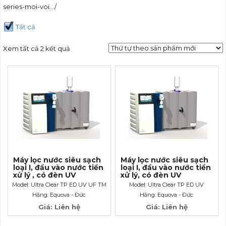
series-moi-voi…/
Tất cả
Xem tất cả 2 kết quả
Máy lọc nước siêu sạch
Máy lọc nước siêu sạch
loại I, đầu vào nước tiền
loại I, đầu vào nước tiền
xử lý , có đèn UV
xử lý, có đèn UV
Model: Ultra Clear TP ED UV UF TM
Model: Ultra Clear TP ED UV
(code: W3T276074)
TM EVOQUA (code: W3T276073)
Hãng: Equova - Đức
Hãng: Equova - Đức
Giá: Liên hệ
Giá: Liên hệ