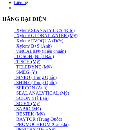
Liên hệ
HÃNG ĐẠI DIỆN
Xylem/ SI ANALYTICS (Đức)
Xylem/ GLOBAL WATER (Mỹ)
Xylem/ EVOQUA (Đức)
Xylem/ B+S (Anh)
vietCALIB® (Hiệu chuẩn)
TOSOH (Nhật Bản)
TISCH (Mỹ)
TELEDYNE (Mỹ)
SMEG (Ý)
SINEO (Trung Quốc)
SHINE (Trung Quốc)
SERCON (Anh)
SEAL ANALYTICAL (Mỹ)
SCION (Hà Lan)
SCIEX (Mỹ)
SABIO (Mỹ)
RESTEK (Mỹ)
RAYTOR (Trung Quốc)
PROMOCHROM (Canada)
PRECISA (Thuỵ Sỹ)