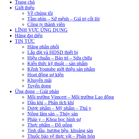
Trang chủ
Giới thiệu
Về chúng tôi
Tầm nhìn – Sứ mệnh – Giá trị cốt lõi
Công ty thành viên
LĨNH VỰC ỨNG DỤNG
Hãng đại diện
TIN TỨC
Hãng phân phối
Lắp đặt và HDSD thiết bị
Hiệu chuẩn – Bảo trì – Sửa chữa
Kiến thức kỹ thuật – sản phẩm
Kênh Youtube giới thiệu sản phẩm
Hoạt động sự kiện
Khuyến mãi
Tuyển dụng
Ứng dụng – Giải pháp
Môi trường Vimcert – Môi trường Lao động
Dầu khí – Phân tích khí
Dược phẩm – Mỹ phẩm – Thú y
Nông lâm sản – Thủy sản
Pháp y – Khoa học hình sự
Thực phẩm – Đồ uống
Tinh dầu, hương liệu, khoáng sản
Thuốc bảo vệ thực vật – Phân bón