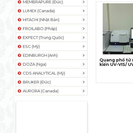
MEMBRAPURE (Đức)
LUMEX (Canada)
HITACHI (Nhật Bản)
FROILABO (Pháp)
EXPECT (Trung Quốc)
ESC (Mỹ)
EDINBURGH (Anh)
Quang phổ tử 
DOZA (Nga)
kiến UV-VIS/ U
CDS ANALYTICAL (Mỹ)
BRUKER (Đức)
AURORA (Canada)