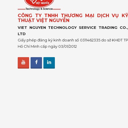
CÔNG TY TNHH THƯƠNG MẠI DỊCH VỤ K
THUẬT VIỆT NGUYỄN
VIET NGUYEN TECHNOLOGY SERVICE TRADING CO.
LTD
Giấy phép đăng ký kinh doanh số 0311462335 do sở KHĐT T
Hồ Chí Minh cấp ngày 03/01/2012