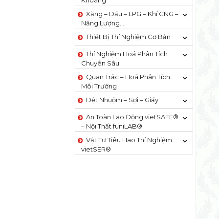
Khoáng
Xăng – Dầu – LPG – Khí CNG –
Năng Lượng…
Thiết Bị Thí Nghiệm Cơ Bản
Thí Nghiệm Hoá Phân Tích
Chuyên Sâu
Quan Trắc – Hoá Phân Tích
Môi Trường
Dệt Nhuộm – Sợi – Giấy
An Toàn Lao Động vietSAFE®
– Nội Thất funiLAB®
Vật Tư Tiêu Hao Thí Nghiệm
vietSER®