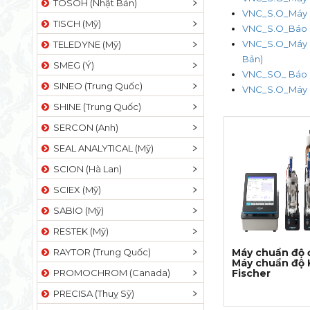
TOSOH (Nhật Bản)
VNC_S.O_Máy c
TISCH (Mỹ)
VNC_S.O_Báo g
VNC_S.O_Máy ch
TELEDYNE (Mỹ)
Bản)
SMEG (Ý)
VNC_SO_ Báo g
SINEO (Trung Quốc)
VNC_S.O_Máy c
SHINE (Trung Quốc)
SERCON (Anh)
SEAL ANALYTICAL (Mỹ)
SCION (Hà Lan)
SCIEX (Mỹ)
SABIO (Mỹ)
RESTEK (Mỹ)
RAYTOR (Trung Quốc)
Máy chuẩn độ đ
Máy chuẩn độ 
PROMOCHROM (Canada)
Fischer
PRECISA (Thuỵ Sỹ)