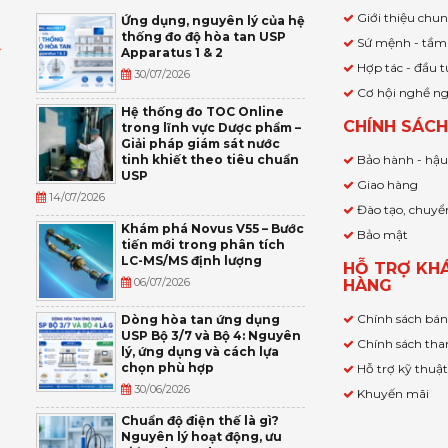
Giới thiệu chu
Ứng dụng, nguyên lý của hệ
thống đo độ hòa tan USP
Sứ mệnh - tầm
Apparatus 1 & 2
Ỹ
Hợp tác - đầu t
30/07/2026
Cơ hội nghề n
,
Hệ thống đo TOC Online
CHÍNH SÁC
trong lĩnh vực Dược phẩm –
P
Giải pháp giám sát nước
tinh khiết theo tiêu chuẩn
Bảo hành - hậ
USP
Giao hàng
14/07/2026
Đào tạo, chuyể
Khám phá Novus V55 – Bước
Bảo mật
tiến mới trong phân tích
LC-MS/MS định lượng
HỖ TRỢ KH
06/07/2026
HÀNG
Chính sách bá
Dòng hòa tan ứng dụng
USP Bộ 3/7 và Bộ 4: Nguyên
Chính sách tha
lý, ứng dụng và cách lựa
chọn phù hợp
Hỗ trợ kỹ thuậ
30/06/2026
Khuyến mãi
Chuẩn độ điện thế là gì?
Nguyên lý hoạt động, ưu