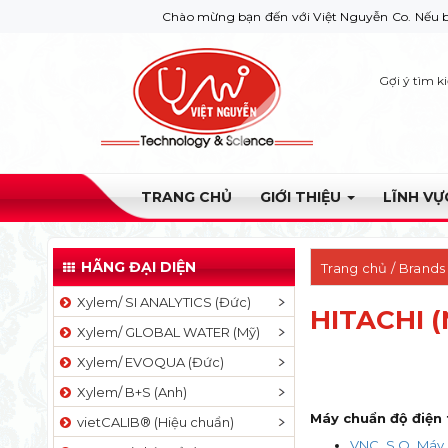
Chào mừng bạn đến với Việt Nguyễn Co. Nếu bạn cần giúp
Gợi ý tìm k
TRANG CHỦ
GIỚI THIỆU
LĨNH V
HÃNG ĐẠI DIỆN
Trang chủ
/ Brands
Xylem/ SI ANALYTICS (Đức)
HITACHI (
Xylem/ GLOBAL WATER (Mỹ)
Xylem/ EVOQUA (Đức)
Xylem/ B+S (Anh)
Máy chuẩn độ điện 
vietCALIB® (Hiệu chuẩn)
VNC_S.O_Máy c