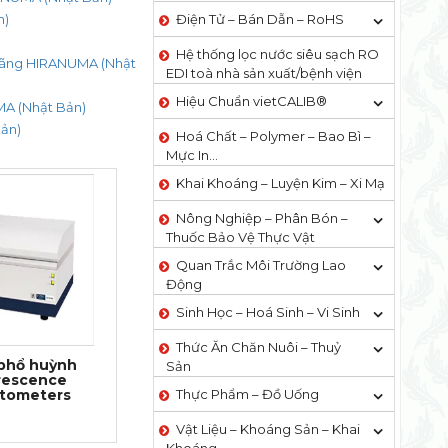
n)
Điện Tử – Bán Dẫn – RoHS
Hệ thống lọc nước siêu sạch RO
 hãng HIRANUMA (Nhật
EDI​​ toà nhà sản xuất/bệnh viện
Hiệu Chuẩn vietCALIB®
A (Nhật Bản)
ản)
Hoá Chất – Polymer – Bao Bì –
Mực In…
Khai Khoáng – Luyện Kim – Xi Mạ
Nông Nghiệp – Phân Bón –
Thuốc Bảo Vệ Thực Vật
Quan Trắc Môi Trường Lao
Động
Sinh Học – Hoá Sinh – Vi Sinh
Thức Ăn Chăn Nuôi – Thuỷ
phổ huỳnh
Sản
rescence
tometers
Thực Phẩm – Đồ Uống
Vật Liệu – Khoáng Sản – Khai