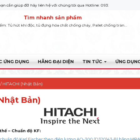
 đỡ hãy liên hệ với chúng tôi qua Hotline: 0932 664422
Tìm nhanh sản phẩm
iếm: Tủ hút khí độc, tủ đựng hóa chất chống cháy, Pallet chống tràn...
ỰC ỨNG DỤNG
HÃNG ĐẠI DIỆN
TIN TỨC
ỨNG DỤNG
 / HITACHI (Nhật Bản)
Nhật Bản)
thế – Chuẩn độ KF:
huẩn độ Karl Fischer theo điện lượng AQ-300 (D320143-B) hãng HIR