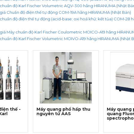
huẩn độ Karl Fischer Volumetric AQV-300 hãng HIRANUMA (Nhật Bả
iá Chuẩn độ điện thế tự động COM-19A hãng HIRANUMA (Nhật Bản)
uẩn độ điện thế tự động (acid-base; oxi hoá khử; kết tủa) COM-28
iá Máy chuẩn độ Karl Fischer Coulometric MOICO-A19 hãng HIRANUM
huẩn độ Karl Fischer Volumetric MOIVO-A19 hãng HIRANUMA (Nhật B
iện thế -
Máy quang phổ hấp thu
Máy quang 
Karl
nguyên tử AAS
quang Fluo
spectropho