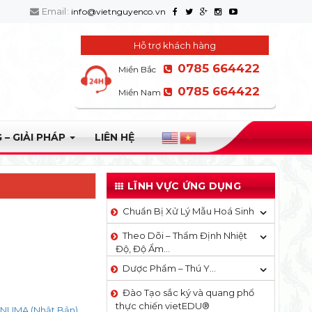
Email:
info@vietnguyenco.vn
Hỗ trợ khách hàng
0785 664422
Miền Bắc
0785 664422
Miền Nam
 – GIẢI PHÁP
LIÊN HỆ
LĨNH VỰC ỨNG DỤNG
Chuẩn Bị Xử Lý Mẫu Hoá Sinh
Theo Dõi – Thẩm Định Nhiệt
Độ, Độ Ẩm…
Dược Phẩm – Thú Y…
Đào Tạo sắc ký và quang phổ
thực chiến vietEDU®
ANUMA (Nhật Bản)