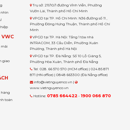
ng
Trụ sở: 211/10/1 đường Vĩnh Viễn, Phường
Vườn Lài, Thành phố Hồ Chí Minh
 nhìn
VPGD tại TP. Hồ Chí Minh: N36 đường số 11 ,
ư
Phường Đông Hưng Thuận, Thành phố Hồ Chí
ghiệp
Minh
H VWC
VPGD tại TP. Hà Nội: Tầng 1 tòa nhà
INTRACOM, 33 Cầu Diễn, Phường Xuân
u mãi
Phương, Thành phố Hà Nội
VPGD tại TP. Đà Nẵng: Số 10 Lỗ Giáng 5,
n giao
Phường Hòa Xuân, Thành phố Đà Nẵng
Tel: 028. 66 570 570 (HCM office) | 024.85 871
871 (HN office) | 0848 663300 (Đà Nẵng office)
ÁCH
info@vietnguyenco.vn |
www.vietnguyenco.vn
n hàng
0785 664422
1900 066 870
Hotline:
-
nh toán
t