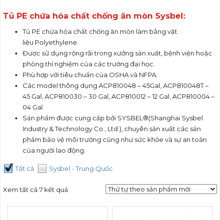
Tủ PE chứa hóa chất chống ăn mòn Sysbel:
Tủ PE chứa hóa chất chống ăn mòn làm bằng vật
liệu Polyethylene.
Được sử dụng rộng rãi trong xưởng sản xuất, bệnh viện hoặc
phòng thí nghiệm của các trường đại học.
Phù hợp với tiêu chuẩn của OSHA và NFPA.
Các model thông dụng ACP810048 – 45Gal, ACP810048T –
45 Gal, ACP810030 – 30 Gal, ACP810012 – 12 Gal, ACP810004 –
04 Gal
Sản phẩm được cung cấp bởi SYSBEL®(Shanghai Sysbel
Industry & Technology Co., Ltd.), chuyên sản xuất các sản
phẩm bảo vệ môi trường cũng như sức khỏe và sự an toàn
của người lao động.
Tất cả
Sysbel - Trung Quốc
Xem tất cả 7 kết quả