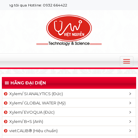
 tôi qua Hotline: 0932 664422
T
o
g
HÃNG ĐẠI DIỆN
g
l
Xylem/ SI ANALYTICS (Đức)
e
Xylem/ GLOBAL WATER (Mỹ)
n
a
Xylem/ EVOQUA (Đức)
v
Xylem/ B+S (Anh)
i
g
vietCALIB® (Hiệu chuẩn)
a