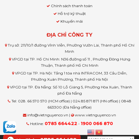
Chính sách thanh toán
Hỗ trợ kỹ thuật
Khuyến mãi
ĐỊA CHỈ CÔNG TY
Trụ sở: 211/10/1 đường Vĩnh Viễn, Phường Vườn Lài, Thành phố Hồ Chí
Minh
VPGD tại TP. Hồ Chí Minh: N36 đường số 11 , Phường Đông Hưng
Thuận, Thành phố Hồ Chí Minh
VPGD tại TP. Hà Nội: Tầng 1 tòa nhà INTRACOM, 33 Cầu Diễn,
Phường Xuân Phương, Thành phố Hà Nội
VPGD tại TP. Đà Nẵng: Số 10 Lỗ Giáng 5, Phường Hòa Xuân, Thành
phố Đà Nẵng
Tel: 028. 66 570 570 (HCM office) | 024.85 871 871 (HN office) | 0848
663300 (Đà Nẵng office)
info@vietnguyenco.vn |
www.vietnguyenco.vn
0785 664422
1900 066 870
Hotline:
-