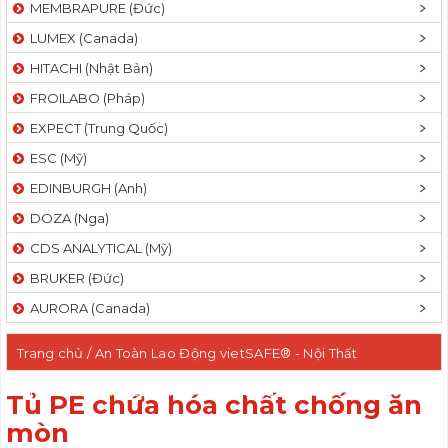
MEMBRAPURE (Đức)
LUMEX (Canada)
HITACHI (Nhật Bản)
FROILABO (Pháp)
EXPECT (Trung Quốc)
ESC (Mỹ)
EDINBURGH (Anh)
DOZA (Nga)
CDS ANALYTICAL (Mỹ)
BRUKER (Đức)
AURORA (Canada)
Trang chủ
/
An Toàn Lao Động vietSAFE® - Nội Thất
funiLAB®
/ Tủ PE chứa hóa chất chống ăn mòn
Tủ PE chứa hóa chất chống ăn
mòn