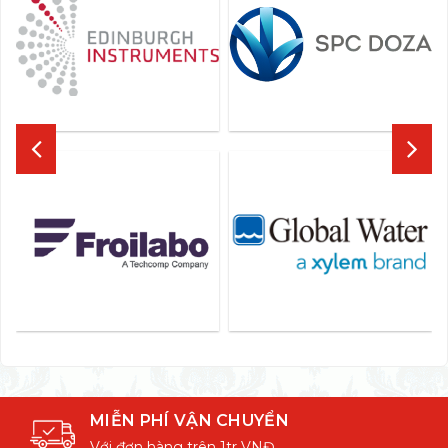
MIỄN PHÍ VẬN CHUYỂN
Với đơn hàng trên 1tr VNĐ