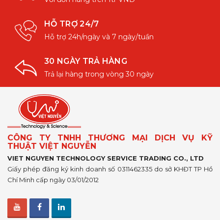
HỖ TRỢ 24/7
Hỗ trợ 24h/ngày và 7 ngày/tuần
30 NGÀY TRẢ HÀNG
Trả lại hàng trong vòng 30 ngày
CÔNG TY TNHH THƯƠNG MẠI DỊCH VỤ KỸ
THUẬT VIỆT NGUYỄN
VIET NGUYEN TECHNOLOGY SERVICE TRADING CO., LTD
Giấy phép đăng ký kinh doanh số 0311462335 do sở KHĐT TP Hồ
Chí Minh cấp ngày 03/01/2012