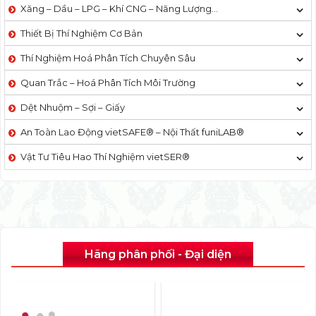
Xăng – Dầu – LPG – Khí CNG – Năng Lượng…
Thiết Bị Thí Nghiệm Cơ Bản
Thí Nghiệm Hoá Phân Tích Chuyên Sâu
Quan Trắc – Hoá Phân Tích Môi Trường
Dệt Nhuộm – Sợi – Giấy
An Toàn Lao Động vietSAFE® – Nội Thất funiLAB®
Vật Tư Tiêu Hao Thí Nghiệm vietSER®
Hãng phân phối - Đại diện