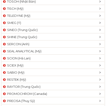
TOSOH (Nhật Bản)
t
TISCH (Mỹ)
i
o
TELEDYNE (Mỹ)
n
SMEG (Ý)
SINEO (Trung Quốc)
SHINE (Trung Quốc)
SERCON (Anh)
SEAL ANALYTICAL (Mỹ)
SCION (Hà Lan)
SCIEX (Mỹ)
SABIO (Mỹ)
RESTEK (Mỹ)
RAYTOR (Trung Quốc)
PROMOCHROM (Canada)
PRECISA (Thuỵ Sỹ)