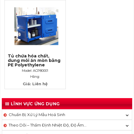
Tủ chứa hóa chất,
dung môi ăn mòn bằng
PE Polyethylene
Corrosive Cabinet 4
Model: ACP80001
Gallon-15 lít
Hãng:
Giá: Liên hệ
LĨNH VỰC ỨNG DỤNG
Chuẩn Bị Xử Lý Mẫu Hoá Sinh
Theo Dõi – Thẩm Định Nhiệt Độ, Độ Ẩm…