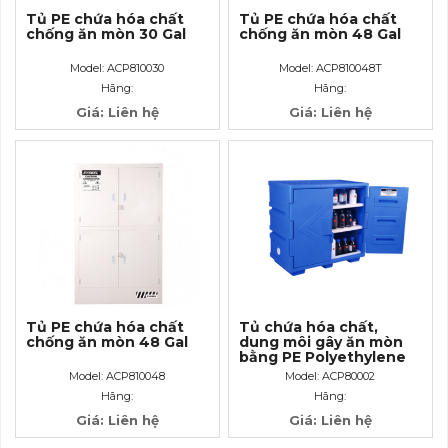
Tủ PE chứa hóa chất
Tủ PE chứa hóa chất
chống ăn mòn 30 Gal
chống ăn mòn 48 Gal
Model: ACP810030
Model: ACP810048T
Hãng:
Hãng:
Giá: Liên hệ
Giá: Liên hệ
Tủ PE chứa hóa chất
Tủ chứa hóa chất,
chống ăn mòn 48 Gal
dung môi gây ăn mòn
bằng PE Polyethylene
Corrosive Cabinet
Model: ACP810048
Model: ACP80002
22Gallon–83 lít
Hãng:
Hãng:
Giá: Liên hệ
Giá: Liên hệ